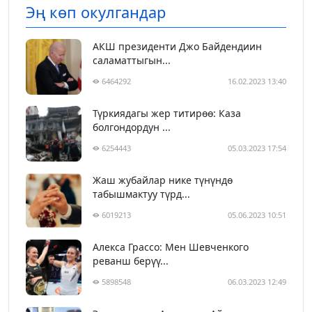
Эң көп окулгандар
АКШ президенти Джо Байдендиин
саламаттыгын...
6464292
16.02.2023 13:40
Түркиядагы жер титирөө: Каза
болгондордун ...
6254443
05.03.2023 17:54
Жаш жубайлар нике түнүндө
табышмактуу түрд...
6019213
05.06.2023 10:51
Алекса Грассо: Мен Шевченкого
реванш берүү...
5898548
06.03.2023 12:49