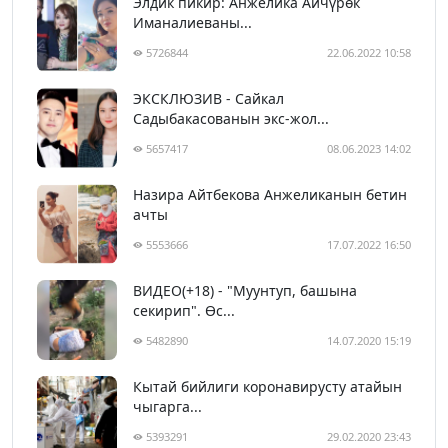
Элдик пикир: Анжелика Айчүрөк
Иманалиеваны...
5726844
22.06.2022 10:58
ЭКСКЛЮЗИВ - Сайкал
Садыбакасованын экс-жол...
5657417
08.06.2023 14:02
Назира Айтбекова Анжеликанын бетин
ачты
5553666
17.07.2022 16:50
ВИДЕО(+18) - "Муунтуп, башына
секирип". Өс...
5482890
14.07.2020 15:19
Кытай бийлиги коронавирусту атайын
чыгарга...
5393291
29.02.2020 23:43