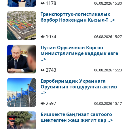
1178
06.08.2026 15:30
Транспорттук-логистикалык
борбор Ноокендин Кызыл-Т ..>
1074
06.08.2026 15:27
Путин Орусиянын Коргоо
министрлигинде кадрдык өзгө
..>
2743
06.08.2026 15:23
Евробиримдик Украинага
Орусиянын тоңдурулган актив
..>
2597
06.08.2026 15:17
Бишкекте баңгизат сактоого
шектелген жаш жигит кар ..>