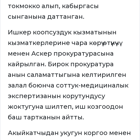
токмокко алып, кабыргасы
сынганына даттанган.
Ишкер коопсуздук кызматынын
кызматкерлерине чара көрүү өтүнүчү
менен Аскер прокуратурасына
кайрылган. Бирок прокуратура
анын саламаттыгына келтирилген
залал боюнча соттук-медициналык
экспертизанын корутундусу
жоктугуна шилтеп, иш козгоодон
баш тартканын айтты.
Акыйкатчыдан укугун коргоо менен