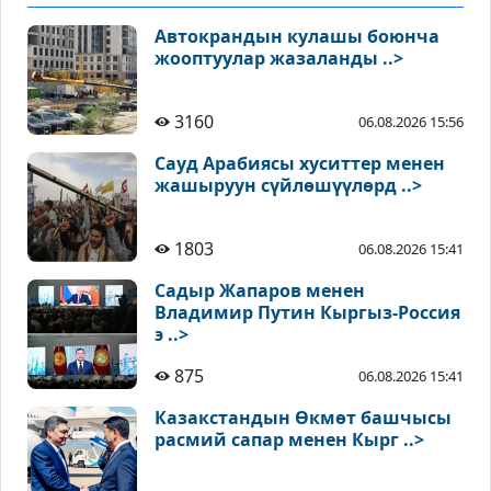
Автокрандын кулашы боюнча
жооптуулар жазаланды ..>
3160
06.08.2026 15:56
Сауд Арабиясы хуситтер менен
жашыруун сүйлөшүүлөрд ..>
1803
06.08.2026 15:41
Садыр Жапаров менен
Владимир Путин Кыргыз-Россия
э ..>
875
06.08.2026 15:41
Казакстандын Өкмөт башчысы
расмий сапар менен Кырг ..>