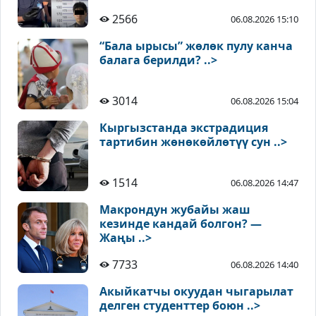
2566
06.08.2026 15:10
“Бала ырысы” жөлөк пулу канча
балага берилди? ..>
3014
06.08.2026 15:04
Кыргызстанда экстрадиция
тартибин жөнөкөйлөтүү сун ..>
1514
06.08.2026 14:47
Макрондун жубайы жаш
кезинде кандай болгон? —
Жаңы ..>
7733
06.08.2026 14:40
Акыйкатчы окуудан чыгарылат
делген студенттер боюн ..>