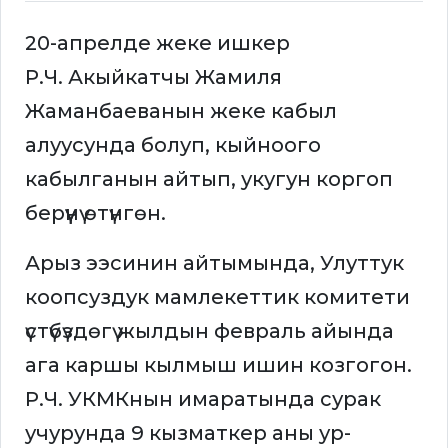
20-апрелде жеке ишкер
Р.Ч. Акыйкатчы Жамиля
Жаманбаеванын жеке кабыл
алуусунда болуп, кыйноого
кабылганын айтып, укугун коргоп
берүүнү өтүнгөн.
Арыз ээсинин айтымында, Улуттук
коопсуздук мамлекеттик комитети
үстүбүздөгү жылдын февраль айында
ага каршы кылмыш ишин козгогон.
Р.Ч. УКМКнын имаратында сурак
учурунда 9 кызматкер аны ур-