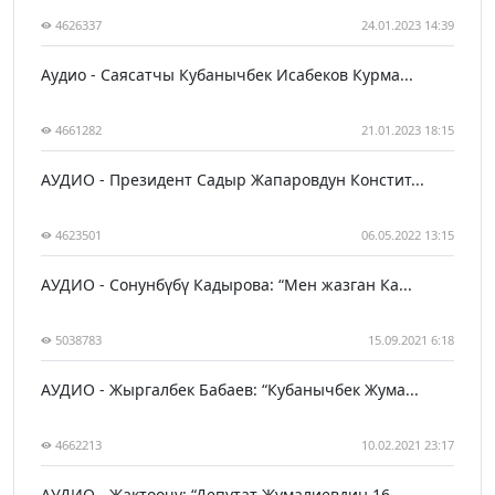
4626337
24.01.2023 14:39
Аудио - Саясатчы Кубанычбек Исабеков Курма...
4661282
21.01.2023 18:15
АУДИО - Президент Садыр Жапаровдун Констит...
4623501
06.05.2022 13:15
АУДИО - Сонунбүбү Кадырова: “Мен жазган Ка...
5038783
15.09.2021 6:18
АУДИО - Жыргалбек Бабаев: “Кубанычбек Жума...
4662213
10.02.2021 23:17
АУДИО - Жактоочу: “Депутат Жумалиевдин 16 ...