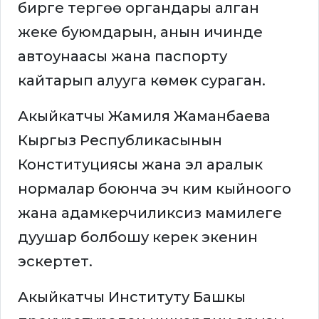
бирге тергөө органдары алган
жеке буюмдарын, анын ичинде
автоунаасы жана паспорту
кайтарып алууга көмөк сураган.
Акыйкатчы Жамиля Жаманбаева
Кыргыз Республикасынын
Конституциясы жана эл аралык
нормалар боюнча эч ким кыйноого
жана адамкерчиликсиз мамилеге
дуушар болбошу керек экенин
эскертет.
Акыйкатчы Институту Башкы