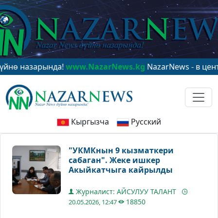
азарында!
www.NazarNews.kg
NazarNews - в центре ми
Кыргызча
Русский
"УКМКнын 9 кызматкери
сабаган". Жеке ишкер
Акыйкатчыга кайрылды
Журналист: АЙСУЛУУ ТАЛАНТ
18850
20.05.2026, 12:47