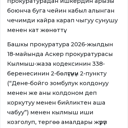
прокуратурадан ишкердин арызы
боюнча буга чейин кабыл алынган
чечимди кайра карап чыгуу сунушу
менен кат жөнөттү.
Башкы прокуратура 2026-жылдын
18-майында Аскер прокуратурасы
Кылмыш-жаза кодексинин 338-
беренесинин 2-бөлүгүнүн 2-пункту
(“Дене-бойго зомбулук колдонуу
менен же аны колдоном деп
коркутуу менен бийликтен аша
чабуу”) менен кылмыш иши
козголуп, тергөө амалдары жүрүп