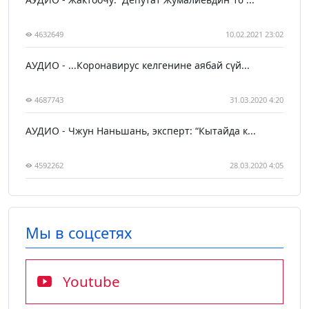
4632649
10.02.2021 23:02
АУДИО - ...Коронавирус келгенине аябай сүй...
4687743
31.03.2020 4:20
АУДИО - Чжун Наньшань, эксперт: “Кытайда к...
4592262
28.03.2020 4:05
Мы в соцсетях
Youtube