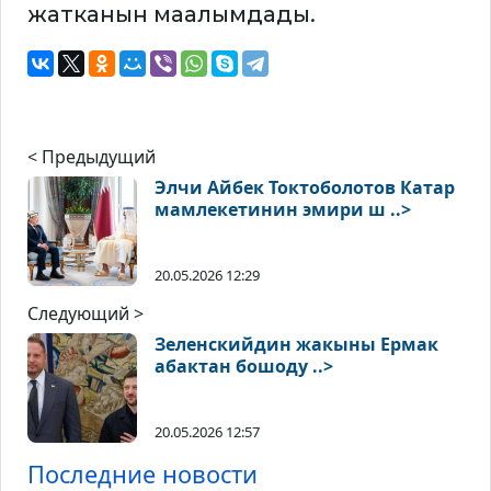
жатканын маалымдады.
< Предыдущий
Элчи Айбек Токтоболотов Катар
мамлекетинин эмири ш ..>
20.05.2026 12:29
Следующий >
Зеленскийдин жакыны Ермак
абактан бошоду ..>
20.05.2026 12:57
Последние новости