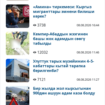
«Амина» тиркемеси: Кыргыз
мигранттары эмнени билиши
керек?
3738
08.08.2026 16:44
Кемпир-Абаддын жээгинен
башы жок адамдын сөөгү
табылды
12032
08.08.2026 11:46
Улуттук тарых музейинин 4–5-
кабаттары кытай тарапка
берилгенби?
7121
08.08.2026 11:27
Бир жылда жол кырсыгынан
900дөн ашуун адам каза болду