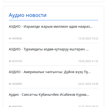
Аудио новости
АУДИО - Израилде жарым миллион адам наараз...
4599696
13.03.2023 19:22
АУДИО - Түркиядагы издөө-куткаруу иштерин ...
4570143
19.02.2023 21:32
АУДИО - Америкалык чалгынчы: Дүйнө жүзү Пу...
4630890
24.01.2023 14:39
Аудио - Саясатчы Кубанычбек Исабеков Курма...
4666046
21.01.2023 18:15