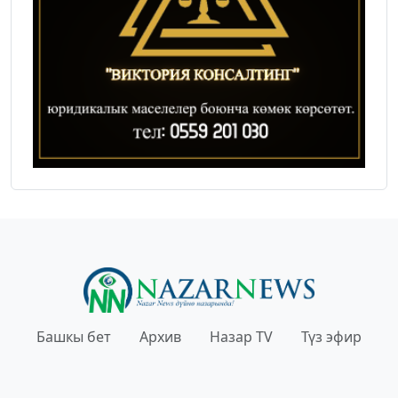
Башкы бет
Архив
Назар TV
Түз эфир