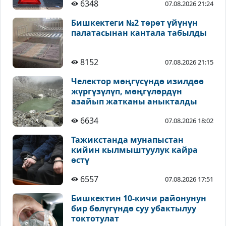
6348
07.08.2026 21:24
Бишкектеги №2 төрөт үйүнүн
палатасынан кантала табылды
8152
07.08.2026 21:15
Челектор мөңгүсүндө изилдөө
жүргүзүлүп, мөңгүлөрдүн
азайып жатканы аныкталды
6634
07.08.2026 18:02
Тажикстанда мунапыстан
кийин кылмыштуулук кайра
өстү
6557
07.08.2026 17:51
Бишкектин 10-кичи районунун
бир бөлүгүндө суу убактылуу
токтотулат