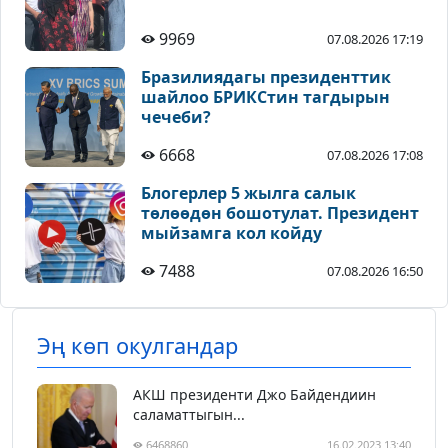
9969
07.08.2026 17:19
Бразилиядагы президенттик
шайлоо БРИКСтин тагдырын
чечеби?
6668
07.08.2026 17:08
Блогерлер 5 жылга салык
төлөөдөн бошотулат. Президент
мыйзамга кол койду
7488
07.08.2026 16:50
Эң көп окулгандар
АКШ президенти Джо Байдендиин
саламаттыгын...
6468860
16.02.2023 13:40