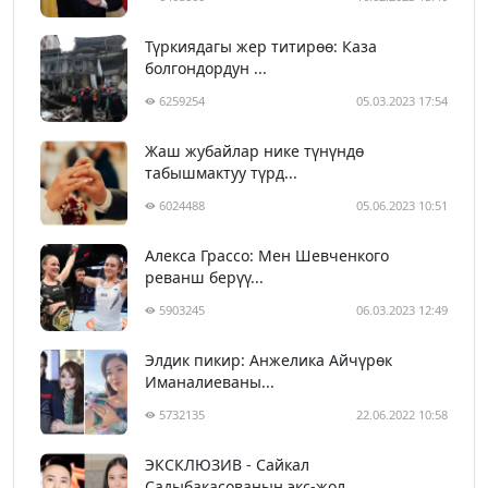
Түркиядагы жер титирөө: Каза
болгондордун ...
6259254
05.03.2023 17:54
Жаш жубайлар нике түнүндө
табышмактуу түрд...
6024488
05.06.2023 10:51
Алекса Грассо: Мен Шевченкого
реванш берүү...
5903245
06.03.2023 12:49
Элдик пикир: Анжелика Айчүрөк
Иманалиеваны...
5732135
22.06.2022 10:58
ЭКСКЛЮЗИВ - Сайкал
Садыбакасованын экс-жол...