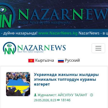
ө назарында!
www.NazarNews.kg
NazarNews - в центре
Кыргызча
Русский
Украинада жакынкы жылдары
этникалык топтордун курамы
өзгөрөт
Журналист: АЙСУЛУУ ТАЛАНТ
18146
29.05.2026, 8:23