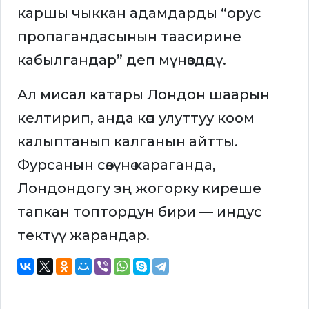
каршы чыккан адамдарды “орус
пропагандасынын таасирине
кабылгандар” деп мүнөздөдү.
Ал мисал катары Лондон шаарын
келтирип, анда көп улуттуу коом
калыптанып калганын айтты.
Фурсанын сөзүнө караганда,
Лондондогу эң жогорку киреше
тапкан топтордун бири — индус
тектүү жарандар.