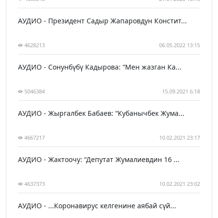
АУДИО - Президент Садыр Жапаровдун Констит...
4628213
06.05.2022 13:15
АУДИО - Сонунбүбү Кадырова: “Мен жазган Ка...
5046384
15.09.2021 6:18
АУДИО - Жыргалбек Бабаев: “Кубанычбек Жума...
4667217
10.02.2021 23:17
АУДИО - Жактоочу: “Депутат Жумалиевдин 16 ...
4637373
10.02.2021 23:02
АУДИО - ...Коронавирус келгенине аябай сүй...