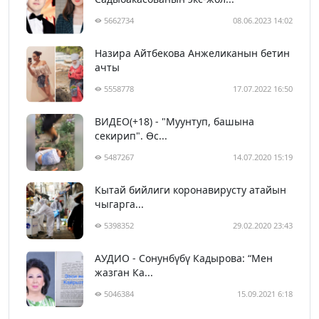
5662734
08.06.2023 14:02
Назира Айтбекова Анжеликанын бетин
ачты
5558778
17.07.2022 16:50
ВИДЕО(+18) - "Муунтуп, башына
секирип". Өс...
5487267
14.07.2020 15:19
Кытай бийлиги коронавирусту атайын
чыгарга...
5398352
29.02.2020 23:43
АУДИО - Сонунбүбү Кадырова: “Мен
жазган Ка...
5046384
15.09.2021 6:18