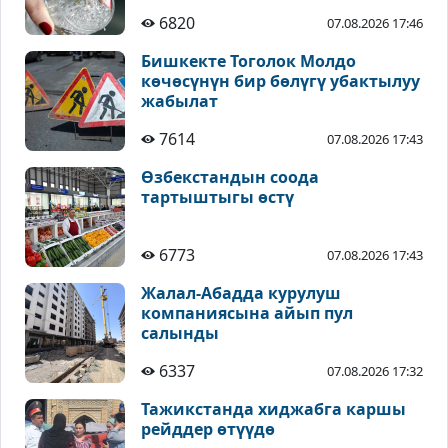
6820
07.08.2026 17:46
Бишкекте Тоголок Молдо
көчөсүнүн бир бөлүгү убактылуу
жабылат
7614
07.08.2026 17:43
Өзбекстандын соода
тартыштыгы өстү
6773
07.08.2026 17:43
Жалал-Абадда курулуш
компаниясына айып пул
салынды
6337
07.08.2026 17:32
Тажикстанда хиджабга каршы
рейддер өтүүдө