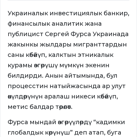
Украиналык инвестициялык банкир,
финансылык аналитик жана
публицист Сергей Фурса Украинада
жакынкы жылдары мигранттардын
саны көбөйүп, калктын этникалык
курамы өзгөрүшү мүмкүн экенин
билдирди. Анын айтымында, бул
процесстин натыйжасында ар улут
өкүлдөрүнүн аралаш никеси көбөйүп,
метис балдар төрөлөт.
Фурса мындай өзгөрүүлөрдү “кадимки
глобалдык көрүнүш” деп атап, буга