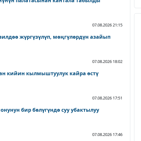
йүнүн палатасынан кантала табылды
07.08.2026 21:15
зилдөө жүргүзүлүп, мөңгүлөрдүн азайып
07.08.2026 18:02
ан кийин кылмыштуулук кайра өстү
07.08.2026 17:51
онунун бир бөлүгүндө суу убактылуу
07.08.2026 17:46