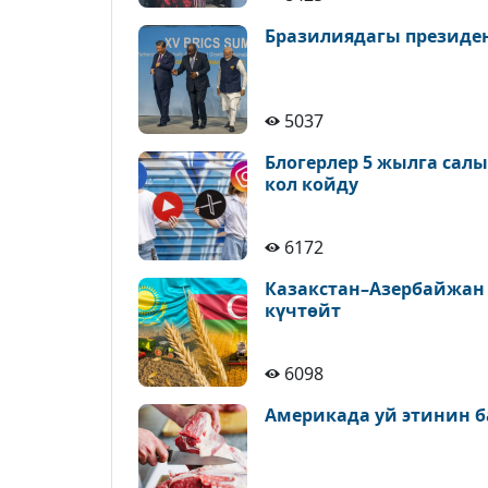
Бразилиядагы президе
5037
Блогерлер 5 жылга сал
кол койду
6172
Казакстан–Азербайжан
күчтөйт
6098
Америкада уй этинин б