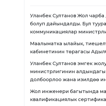
Уланбек Султанов Жол чарб
болуп дайындалды. Бул туур
коммуникациялар министрл
Маалыматка ылайык, тиешелү
кабинетинин төрагасы Адылб
Уланбек Султанов эмгек жол
министрлигинин алдындагы
долбоорлоо жана изилдөө ин
Жол инженери багытында ма
квалификациялык сертифика