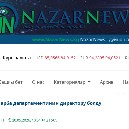
www.NazarNews.kg
NazarNews - дүйнө назарында!
ww
Курс валюта
USD
85,0566
84,9152
EUR
94,2895
94,0521
R
Башкы бет
О нас
Категориялар
Архив
На
чарба департаментинин директору болду
АНТ
21509
20.05.2026, 10:54