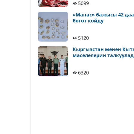
5099
«Манас» бажысы 42 да
бөгөт койду
5120
Кыргызстан менен Кыт
маселелерин талкуула
6320