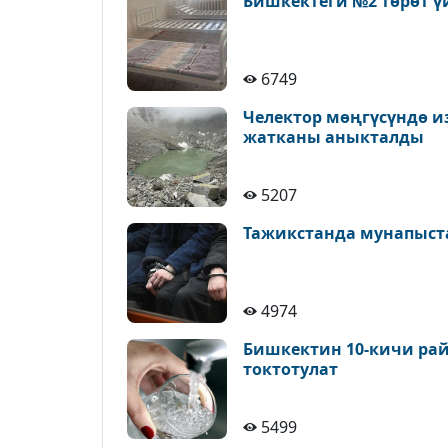
Бишкектеги №2 төрөт ү
6749
Челектор мөңгүсүндө и
жатканы аныкталды
5207
Тажикстанда мунапыст
4974
Бишкектин 10-кичи рай
токтотулат
5499