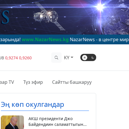
w.NazarNews.kg
NazarNews - в центре мирового внима
KY
UB
0,9274
0,9260
зар TV
Түз эфир
Сайтты башкаруу
Эң көп окулгандар
АКШ президенти Джо
Байдендиин саламаттыгын...