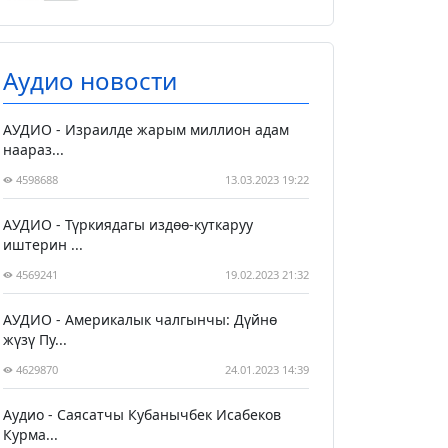
Аудио новости
АУДИО - Израилде жарым миллион адам
наараз...
4598688
13.03.2023 19:22
АУДИО - Түркиядагы издөө-куткаруу
иштерин ...
4569241
19.02.2023 21:32
АУДИО - Америкалык чалгынчы: Дүйнө
жүзү Пу...
4629870
24.01.2023 14:39
Аудио - Саясатчы Кубанычбек Исабеков
Курма...