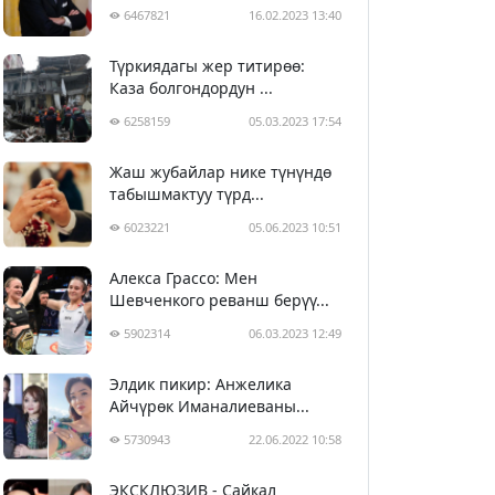
6467821
16.02.2023 13:40
Түркиядагы жер титирөө:
Каза болгондордун ...
6258159
05.03.2023 17:54
Жаш жубайлар нике түнүндө
табышмактуу түрд...
6023221
05.06.2023 10:51
Алекса Грассо: Мен
Шевченкого реванш берүү...
5902314
06.03.2023 12:49
Элдик пикир: Анжелика
Айчүрөк Иманалиеваны...
5730943
22.06.2022 10:58
ЭКСКЛЮЗИВ - Сайкал