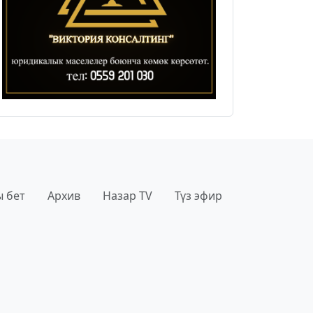
 бет
Архив
Назар TV
Түз эфир