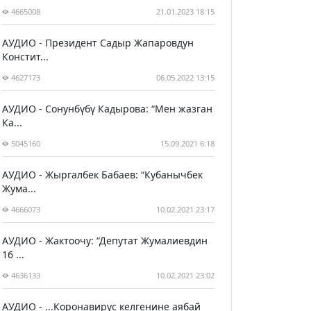
4665008
21.01.2023 18:15
АУДИО - Президент Садыр Жапаровдун
Констит...
4627173
06.05.2022 13:15
АУДИО - Сонунбүбү Кадырова: “Мен жазган
Ка...
5045160
15.09.2021 6:18
АУДИО - Жыргалбек Бабаев: “Кубанычбек
Жума...
4666073
10.02.2021 23:17
АУДИО - Жактоочу: “Депутат Жумалиевдин
16 ...
4636133
10.02.2021 23:02
АУДИО - ...Коронавирус келгенине аябай