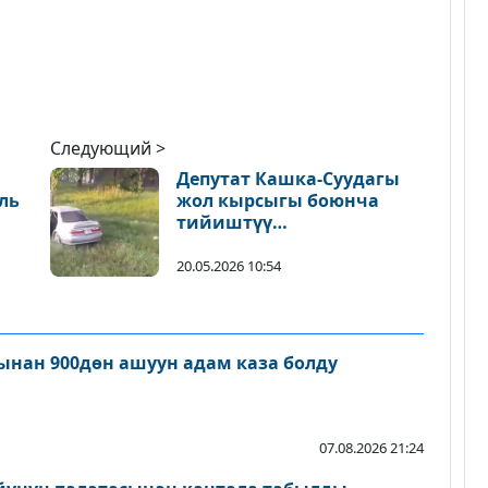
Следующий >
Депутат Кашка-Суудагы
ль
жол кырсыгы боюнча
тийиштүү
кызматкерлерге ички
иликтөө жүрүшү
20.05.2026 10:54
керектигин айтты
нан 900дөн ашуун адам каза болду
07.08.2026 21:24