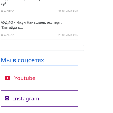
сүй...
4691271
31.03.2020 4:20
АУДИО - Чжун Наньшань, эксперт:
“Кытайда к...
4595791
28.03.2020 4:05
Мы в соцсетях
Youtube
Instagram