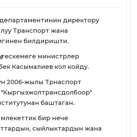
а департаментинин директору
алуу Транспорт жана
игинен билдиришти.
ү тескемеге министрлер
ек Касымалиев кол койду.
ун 2006-жылы Трнаспорт
 "Кыргызжолтрансдолбоор"
ститутунан баштаган.
млекеттик бир нече
ттардын, сыйлыктардын жана