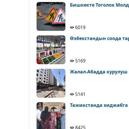
Бишкекте Тоголок Молд
6019
Өзбекстандын соода т
5169
Жалал-Абадда курулуш
5141
Тажикстанда хиджабга
8425