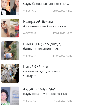
Садыбакасованын экс-жол...
5661450
08.06.2023 14:02
Назира Айтбекова
Анжеликанын бетин ачты
5557688
17.07.2022 16:50
ВИДЕО(+18) - "Муунтуп,
башына секирип". Өс...
5486247
14.07.2020 15:19
Кытай бийлиги
5397149
29.02.2020 23:43
коронавирусту атайын
чыгарга...
АУДИО - Сонунбүбү
Кадырова: “Мен жазган Ка...
5045160
15.09.2021 6:18