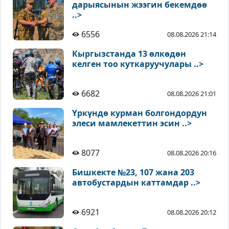
дарыясынын жээгин бекемдөө
..>
6556
08.08.2026 21:14
Кыргызстанда 13 өлкөдөн
келген тоо куткаруучулары ..>
6682
08.08.2026 21:01
Үркүндө курман болгондордун
элеси мамлекеттин эсин ..>
8077
08.08.2026 20:16
Бишкекте №23, 107 жана 203
автобустардын каттамдар ..>
6921
08.08.2026 20:12