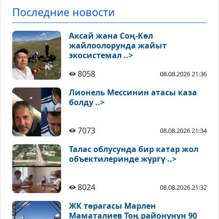
Последние новости
Аксай жана Соң-Көл
жайлоолорунда жайыт
экосистемал ..>
8058
08.08.2026 21:36
Лионель Мессинин атасы каза
болду ..>
7073
08.08.2026 21:34
Талас облусунда бир катар жол
объектилеринде жүргү ..>
8024
08.08.2026 21:32
ЖК төрагасы Марлен
Маматалиев Тоң районунун 90