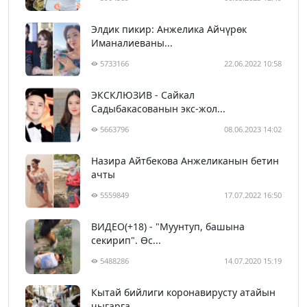
Элдик пикир: Анжелика Айчүрөк
Иманалиеваны...
5733166
22.06.2022 10:58
ЭКСКЛЮЗИВ - Сайкал
Садыбакасованын экс-жол...
5663796
08.06.2023 14:02
Назира Айтбекова Анжеликанын бетин
ачты
5559849
17.07.2022 16:50
ВИДЕО(+18) - "Муунтуп, башына
секирип". Өс...
5488286
14.07.2020 15:19
Кытай бийлиги коронавирусту атайын
чыгарга...