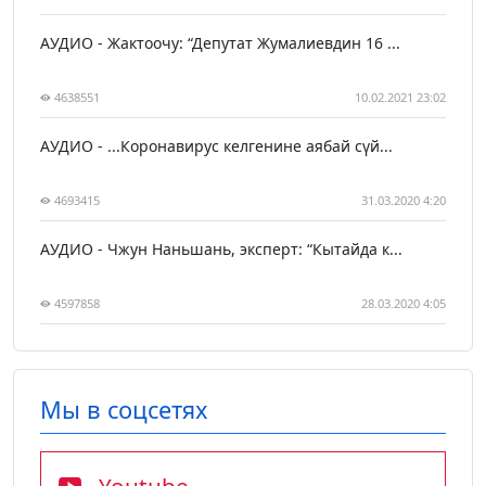
АУДИО - Жактоочу: “Депутат Жумалиевдин 16 ...
4638551
10.02.2021 23:02
АУДИО - ...Коронавирус келгенине аябай сүй...
4693415
31.03.2020 4:20
АУДИО - Чжун Наньшань, эксперт: “Кытайда к...
4597858
28.03.2020 4:05
Мы в соцсетях