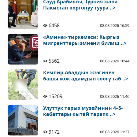
Сауд Арабиясы, Түркия жана
Пакистан коргонуу туура ..>
6458
08.08.2026 16:59
«Амина» тиркемеси: Кыргыз
мигранттары эмнени билиш ..>
5562
08.08.2026 16:44
Кемпир-Абаддын жээгинен
башы жок адамдын сөөгү таб ..>
15209
08.08.2026 11:46
Улуттук тарых музейинин 4–5-
кабаттары кытай тарапк ..>
9172
08.08.2026 11:27