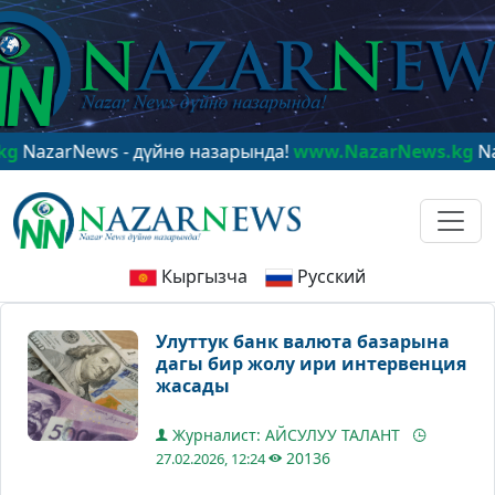
arNews - дүйнө назарында!
www.NazarNews.kg
NazarNe
Кыргызча
Русский
Улуттук банк валюта базарына
дагы бир жолу ири интервенция
жасады
Журналист: АЙСУЛУУ ТАЛАНТ
20136
27.02.2026, 12:24