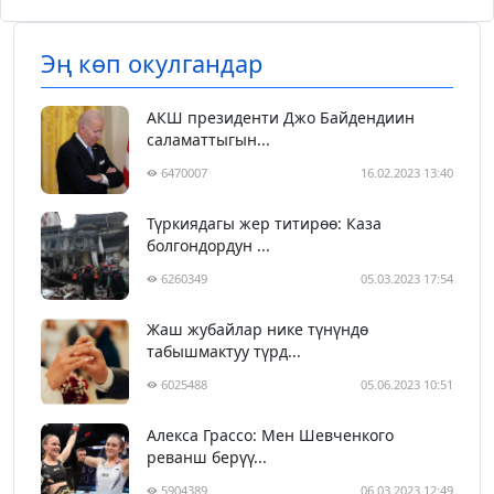
Эң көп окулгандар
АКШ президенти Джо Байдендиин
саламаттыгын...
6470007
16.02.2023 13:40
Түркиядагы жер титирөө: Каза
болгондордун ...
6260349
05.03.2023 17:54
Жаш жубайлар нике түнүндө
табышмактуу түрд...
6025488
05.06.2023 10:51
Алекса Грассо: Мен Шевченкого
реванш берүү...
5904389
06.03.2023 12:49