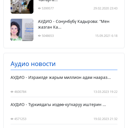
5399577
29.02.2020 23:43
АУДИО - Сонунбүбү Кадырова: “Мен
жазган Ка...
5048653
15.09.2021 6:18
Аудио новости
АУДИО - Израилде жарым миллион адам наараз...
4600784
13.03.2023 19:22
АУДИО - Түркиядагы издөө-куткаруу иштерин ...
4571253
19.02.2023 21:32