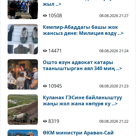
жыл ..>
10508
08.08.2026 21:27
Кемпир-Абаддагы башы жок
жансыз дене: Милиция өздү ..>
14471
08.08.2026 21:24
Ошто өзүн адвокат катары
тааныштырган аял 340 миң ..>
10945
08.08.2026 21:23
Куланак ГЭСине байланыштуу
жаңы жол жана көпүрө ку ..>
8319
08.08.2026 21:22
ӨКМ министри Араван-Сай