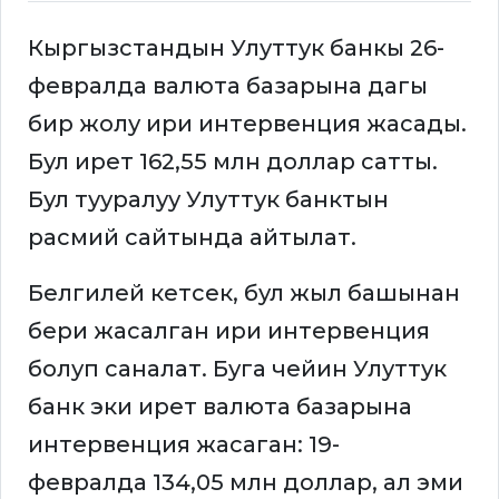
Кыргызстандын Улуттук банкы 26-
февралда валюта базарына дагы
бир жолу ири интервенция жасады.
Бул ирет 162,55 млн доллар сатты.
Бул тууралуу Улуттук банктын
расмий сайтында айтылат.
Белгилей кетсек, бул жыл башынан
бери жасалган ири интервенция
болуп саналат. Буга чейин Улуттук
банк эки ирет валюта базарына
интервенция жасаган: 19-
февралда 134,05 млн доллар, ал эми