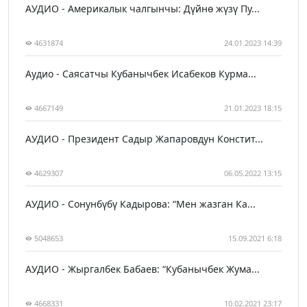
АУДИО - Америкалык чалгынчы: Дүйнө жүзү Пу...
4631874
24.01.2023 14:39
Аудио - Саясатчы Кубанычбек Исабеков Курма...
4667149
21.01.2023 18:15
АУДИО - Президент Садыр Жапаровдун Констит...
4629307
06.05.2022 13:15
АУДИО - Сонунбүбү Кадырова: “Мен жазган Ка...
5048653
15.09.2021 6:18
АУДИО - Жыргалбек Бабаев: “Кубанычбек Жума...
4668331
10.02.2021 23:17