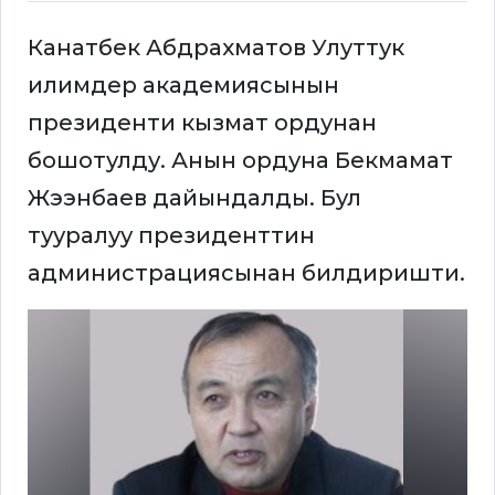
Канатбек Абдрахматов Улуттук
илимдер академиясынын
президенти кызмат ордунан
бошотулду. Анын ордуна Бекмамат
Жээнбаев дайындалды. Бул
тууралуу президенттин
администрациясынан билдиришти.