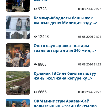
9728
08.08.2026 21:27
Кемпир-Абаддагы башы жок
жансыз дене: Милиция өздү ..>
12423
08.08.2026 21:24
Ошто өзүн адвокат катары
тааныштырган аял 340 миң ..>
8805
08.08.2026 21:23
Куланак ГЭСине байланыштуу
жаңы жол жана көпүрө ку ..>
6666
08.08.2026 21:22
ӨКМ министри Араван-Сай
дарыясынын жээгин бекемдөө