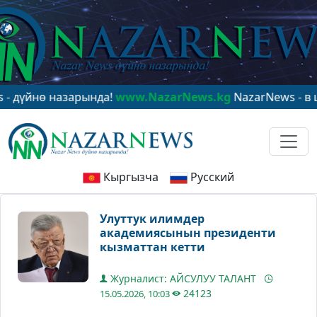
нө назарында!
www.NazarNews.kg
NazarNews - в центре
Кыргызча
Русский
Улуттук илимдер
академиясынын президенти
кызматтан кетти
Журналист: АЙСУЛУУ ТАЛАНТ
24123
15.05.2026, 10:03