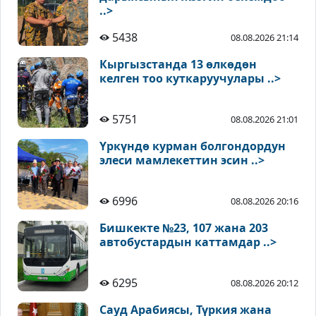
..>
5438
08.08.2026 21:14
Кыргызстанда 13 өлкөдөн
келген тоо куткаруучулары ..>
5751
08.08.2026 21:01
Үркүндө курман болгондордун
элеси мамлекеттин эсин ..>
6996
08.08.2026 20:16
Бишкекте №23, 107 жана 203
автобустардын каттамдар ..>
6295
08.08.2026 20:12
Сауд Арабиясы, Түркия жана