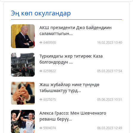
Эң көп окулгандар
АКШ президенти Джо Байдендиин
саламаттыгын...
6469500
16.02.2023 13:40
Түркиядагы жер титирөө: Каза
болгондордун ...
6259822
05.03.2023 17:54
Жаш жубайлар нике түнүндө
табышмактуу түрд...
6025075
05.06.2023 10:51
Алекса Грассо: Мен Шевченкого
реванш берүү...
5904074
06.03.2023 12:49