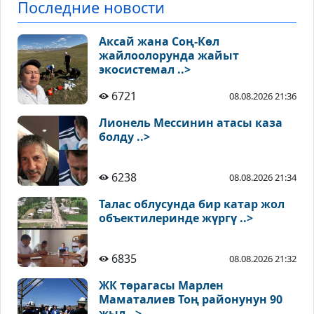
Последние новости
Аксай жана Соң-Көл
жайлоолорунда жайыт
экосистемал ..>
6721
08.08.2026 21:36
Лионель Мессинин атасы каза
болду ..>
6238
08.08.2026 21:34
Талас облусунда бир катар жол
объектилеринде жүргү ..>
6835
08.08.2026 21:32
ЖК төрагасы Марлен
Маматалиев Тоң районунун 90
жыл ..>