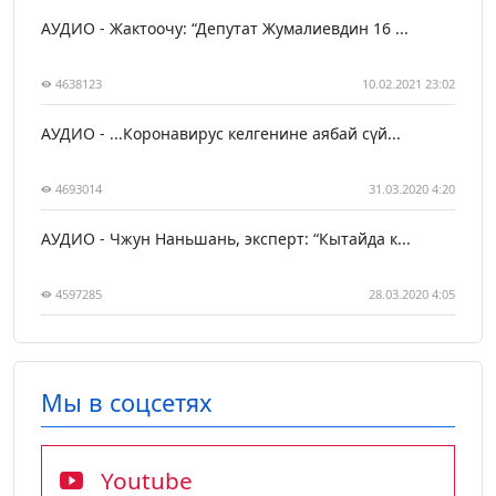
АУДИО - Жактоочу: “Депутат Жумалиевдин 16 ...
4638123
10.02.2021 23:02
АУДИО - ...Коронавирус келгенине аябай сүй...
4693014
31.03.2020 4:20
АУДИО - Чжун Наньшань, эксперт: “Кытайда к...
4597285
28.03.2020 4:05
Мы в соцсетях
Youtube