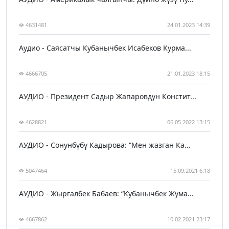
4631481
24.01.2023 14:39
Аудио - Саясатчы Кубанычбек Исабеков Курма...
4666705
21.01.2023 18:15
АУДИО - Президент Садыр Жапаровдун Констит...
4628821
06.05.2022 13:15
АУДИО - Сонунбүбү Кадырова: “Мен жазган Ка...
5047464
15.09.2021 6:18
АУДИО - Жыргалбек Бабаев: “Кубанычбек Жума...
4667862
10.02.2021 23:17