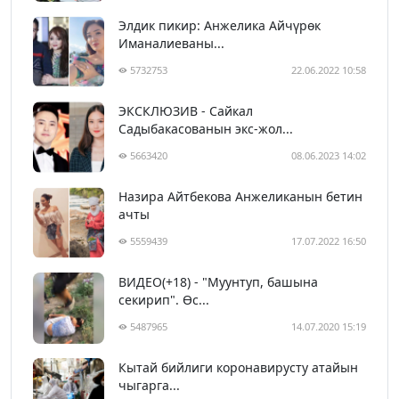
Элдик пикир: Анжелика Айчүрөк
Иманалиеваны...
5732753
22.06.2022 10:58
ЭКСКЛЮЗИВ - Сайкал
Садыбакасованын экс-жол...
5663420
08.06.2023 14:02
Назира Айтбекова Анжеликанын бетин
ачты
5559439
17.07.2022 16:50
ВИДЕО(+18) - "Муунтуп, башына
секирип". Өс...
5487965
14.07.2020 15:19
Кытай бийлиги коронавирусту атайын
чыгарга...