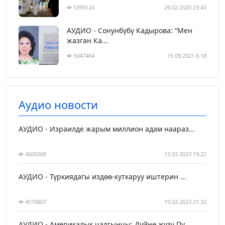
5399124
29.02.2020 23:43
АУДИО - Сонунбүбү Кадырова: “Мен
жазган Ка...
5047464
15.09.2021 6:18
Аудио новости
АУДИО - Израилде жарым миллион адам наараз...
4600268
13.03.2023 19:22
АУДИО - Түркиядагы издөө-куткаруу иштерин ...
4570807
19.02.2023 21:32
АУДИО - Америкалык чалгынчы: Дүйнө жүзү Пу...