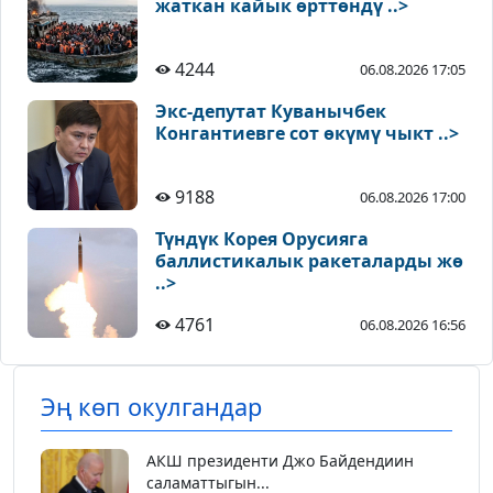
жаткан кайык өрттөндү ..>
4244
06.08.2026 17:05
Экс-депутат Куванычбек
Конгантиевге сот өкүмү чыкт ..>
9188
06.08.2026 17:00
Түндүк Корея Орусияга
баллистикалык ракеталарды жө
..>
4761
06.08.2026 16:56
Эң көп окулгандар
АКШ президенти Джо Байдендиин
саламаттыгын...