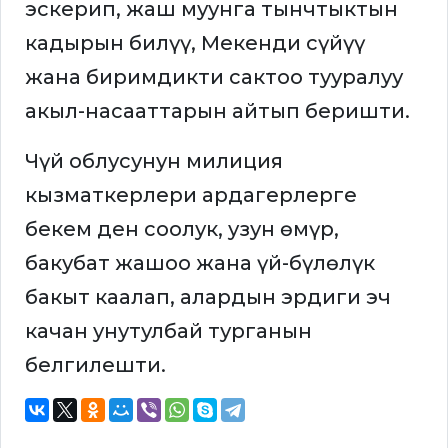
эскерип, жаш муунга тынчтыктын
кадырын билүү, Мекенди сүйүү
жана биримдикти сактоо тууралуу
акыл-насааттарын айтып беришти.
Чүй облусунун милиция
кызматкерлери ардагерлерге
бекем ден соолук, узун өмүр,
бакубат жашоо жана үй-бүлөлүк
бакыт каалап, алардын эрдиги эч
качан унутулбай турганын
белгилешти.