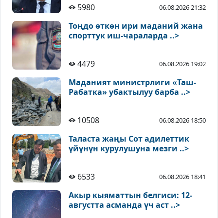
5980
06.08.2026 21:32
Тоңдо өткөн ири маданий жана
спорттук иш-чараларда ..>
4479
06.08.2026 19:02
Маданият министрлиги «Таш-
Рабатка» убактылуу барба ..>
10508
06.08.2026 18:50
Таласта жаңы Сот адилеттик
үйүнүн курулушуна мезги ..>
6533
06.08.2026 18:41
Акыр кыяматтын белгиси: 12-
августта асманда үч аст ..>