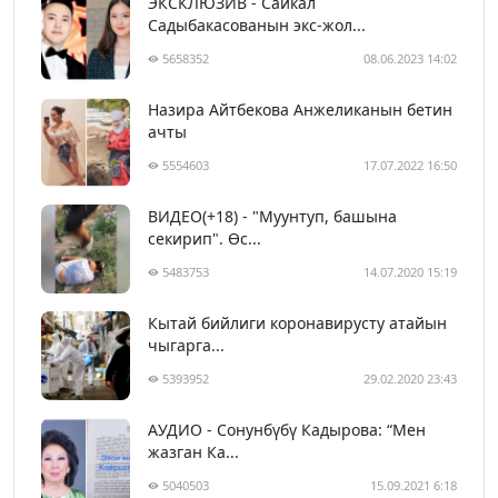
ЭКСКЛЮЗИВ - Сайкал
Садыбакасованын экс-жол...
5658352
08.06.2023 14:02
Назира Айтбекова Анжеликанын бетин
ачты
5554603
17.07.2022 16:50
ВИДЕО(+18) - "Муунтуп, башына
секирип". Өс...
5483753
14.07.2020 15:19
Кытай бийлиги коронавирусту атайын
чыгарга...
5393952
29.02.2020 23:43
АУДИО - Сонунбүбү Кадырова: “Мен
жазган Ка...
5040503
15.09.2021 6:18