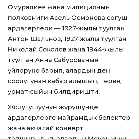
Омуралиев жана милициянын
полковниги Асель Осмонова согуш
ардагерлери — 1927-жылы туулган
Антон Шальнов, 1927-жылы туулган
Николай Соколов жана 1944-жылы
туулган Анна Сабурованын
үйлөрүнө барып, алардын ден
соолугунан кабар алышып, терең
урмат-сыйын билдиришти.
Жолугушуунун жүрүшүндө
ардагерлерге майрамдык белектер
жана акчалай конверт
тапшырылып, алардын Мекен үчүн