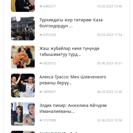
6465277
16.02.2023 13:40
Түркиядагы жер титирөө: Каза
болгондордун ...
6255230
05.03.2023 17:54
Жаш жубайлар нике түнүндө
табышмактуу түрд...
6020152
05.06.2023 10:51
Алекса Грассо: Мен Шевченкого
реванш берүү...
5899437
06.03.2023 12:49
Элдик пикир: Анжелика Айчүрөк
Иманалиеваны...
5727808
22.06.2022 10:58