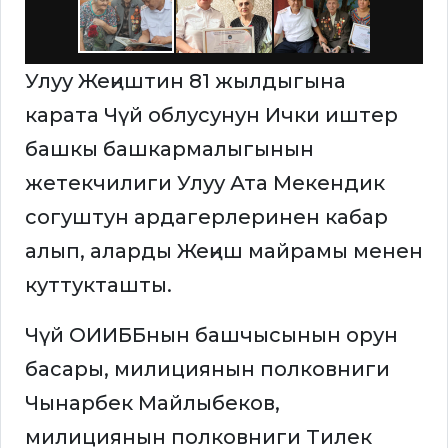
Улуу Жеңиштин 81 жылдыгына
карата Чүй облусунун Ички иштер
башкы башкармалыгынын
жетекчилиги Улуу Ата Мекендик
согуштун ардагерлеринен кабар
алып, аларды Жеңиш майрамы менен
куттукташты.
Чүй ОИИББнын башчысынын орун
басары, милициянын полковниги
Чынарбек Майлыбеков,
милициянын полковниги Тилек