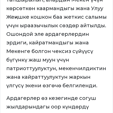
көрсөткөн каармандыгы жана Улуу
Жеңишке кошкон баа жеткис салымы
үчүн ыраазычылык сөздөр айтылды.
Ошондой эле ардагерлердин
эрдиги, кайратмандыгы жана
Мекенге болгон чексиз сүйүүсү
бүгүнкү жаш муун үчүн
патриоттуулуктун, мекенчилдиктин
жана кайраттуулуктун жаркын
үлгүсү экени өзгөчө белгиленди.
Ардагерлер өз кезегинде согуш
жылдарындагы оор күндөрдү