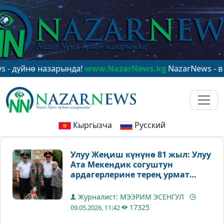
 назарында!
www.NazarNews.kg
NazarNews - в центре 
Кыргызча
Русский
Улуу Жеңиш күнүнө 81 жыл: Улуу
Ата Мекендик согуштун
ардагерлерине терең урмат
көрсөтүлдү
Журналист: МЭЭРИМ ЭСЕНГУЛ
17325
09.05.2026, 11:42