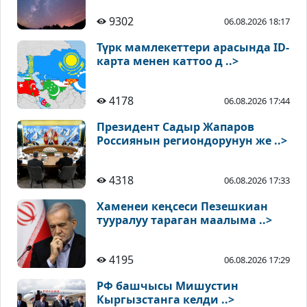
9302
06.08.2026 18:17
Түрк мамлекеттери арасында ID-
карта менен каттоо д ..>
4178
06.08.2026 17:44
Президент Садыр Жапаров
Россиянын региондорунун же ..>
4318
06.08.2026 17:33
Хаменеи кеңсеси Пезешкиан
тууралуу тараган маалыма ..>
4195
06.08.2026 17:29
РФ башчысы Мишустин
Кыргызстанга келди ..>