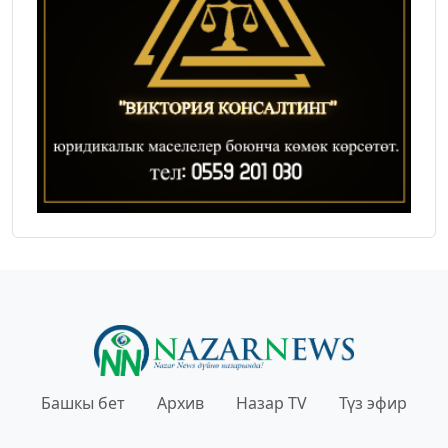
Башкы бет
Архив
Назар TV
Түз эфир