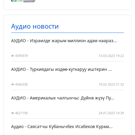
Аудио новости
АУДИО - Израилде жарым миллион адам наараз...
4595979
13.03.2023 19:22
АУДИО - Түркиядагы издөө-куткаруу иштерин ...
4566330
19.02.2023 21:32
АУДИО - Америкалык чалгынчы: Дүйнө жүзү Пу...
4627190
24.01.2023 14:39
Аудио - Саясатчы Кубанычбек Исабеков Курма...