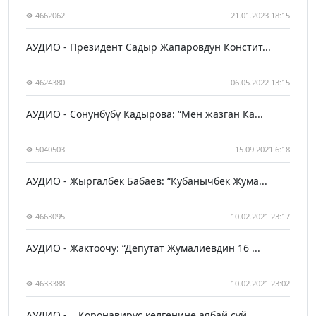
4662062
21.01.2023 18:15
АУДИО - Президент Садыр Жапаровдун Констит...
4624380
06.05.2022 13:15
АУДИО - Сонунбүбү Кадырова: “Мен жазган Ка...
5040503
15.09.2021 6:18
АУДИО - Жыргалбек Бабаев: “Кубанычбек Жума...
4663095
10.02.2021 23:17
АУДИО - Жактоочу: “Депутат Жумалиевдин 16 ...
4633388
10.02.2021 23:02
АУДИО - ...Коронавирус келгенине аябай сүй...