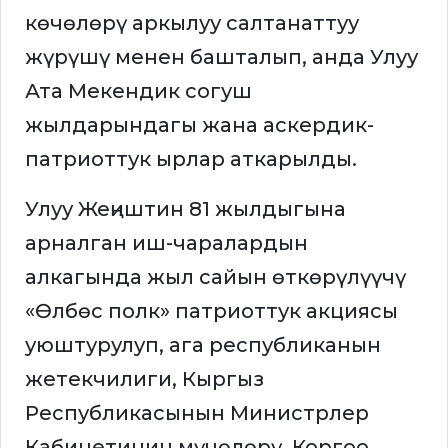
көчөлөрү аркылуу салтанаттуу
жүрүшү менен башталып, анда Улуу
Ата Мекендик согуш
жылдарындагы жана аскердик-
патриоттук ырлар аткарылды.
Улуу Жеңиштин 81 жылдыгына
арналган иш-чаралардын
алкагында жыл сайын өткөрүлүүчү
«Өлбөс полк» патриоттук акциясы
уюштурулуп, ага республиканын
жетекчилиги, Кыргыз
Республикасынын Министрлер
Кабинетинин мүчөлөрү, Коргоо