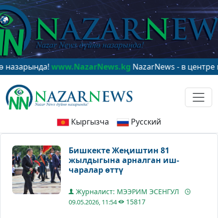
да!
www.NazarNews.kg
NazarNews - в центре мирового
Кыргызча
Русский
Бишкекте Жеңиштин 81
жылдыгына арналган иш-
чаралар өттү
Журналист: МЭЭРИМ ЭСЕНГУЛ
15817
09.05.2026, 11:54