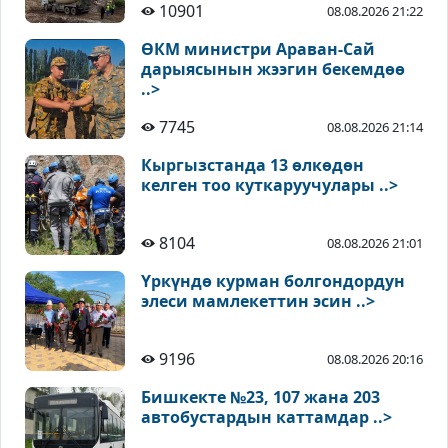
10901
08.08.2026 21:22
ӨКМ министри Араван-Сай
дарыясынын жээгин бекемдөө
..>
7745
08.08.2026 21:14
Кыргызстанда 13 өлкөдөн
келген тоо куткаруучулары ..>
8104
08.08.2026 21:01
Үркүндө курман болгондордун
элеси мамлекеттин эсин ..>
9196
08.08.2026 20:16
Бишкекте №23, 107 жана 203
автобустардын каттамдар ..>