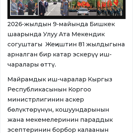
2026-жылдын 9-майында Бишкек
шаарында Улуу Ата Мекендик
согуштагы Жеңиштин 81 жылдыгына
арналган бир катар эскерүү иш-
чаралары өттү.
Майрамдык иш-чаралар Кыргыз
Республикасынын Коргоо
министрлигинин аскер
бөлүктөрүнүн, кошуундарынын
жана мекемелеринин параддык
эсептеринин борбор калаанын