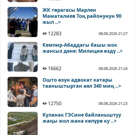
ЖК төрагасы Марлен
Маматалиев Тоң районунун 90
жыл ..>
12283
08.08.2026 21:27
Кемпир-Абаддагы башы жок
жансыз дене: Милиция өздү ..>
16662
08.08.2026 21:24
Ошто өзүн адвокат катары
тааныштырган аял 340 миң ..>
12750
08.08.2026 21:23
Куланак ГЭСине байланыштуу
жаңы жол жана көпүрө ку ..>