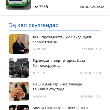
7956
08.08.2026 20:12
Эң көп окулгандар
АКШ президенти Джо Байдендиин
саламаттыгын...
6471000
16.02.2023 13:40
Түркиядагы жер титирөө: Каза
болгондордун ...
6261095
05.03.2023 17:54
Жаш жубайлар нике түнүндө
табышмактуу түрд...
6026443
05.06.2023 10:51
Алекса Грассо: Мен Шевченкого