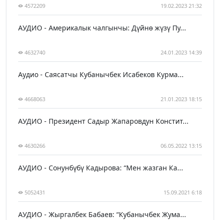
4572209
19.02.2023 21:32
АУДИО - Америкалык чалгынчы: Дүйнө жүзү Пу...
4632740
24.01.2023 14:39
Аудио - Саясатчы Кубанычбек Исабеков Курма...
4668063
21.01.2023 18:15
АУДИО - Президент Садыр Жапаровдун Констит...
4630266
06.05.2022 13:15
АУДИО - Сонунбүбү Кадырова: “Мен жазган Ка...
5052431
15.09.2021 6:18
АУДИО - Жыргалбек Бабаев: “Кубанычбек Жума...