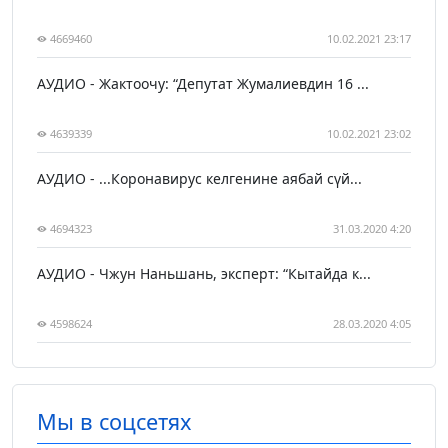
4669460
10.02.2021 23:17
АУДИО - Жактоочу: “Депутат Жумалиевдин 16 ...
4639339
10.02.2021 23:02
АУДИО - ...Коронавирус келгенине аябай сүй...
4694323
31.03.2020 4:20
АУДИО - Чжун Наньшань, эксперт: “Кытайда к...
4598624
28.03.2020 4:05
Мы в соцсетях