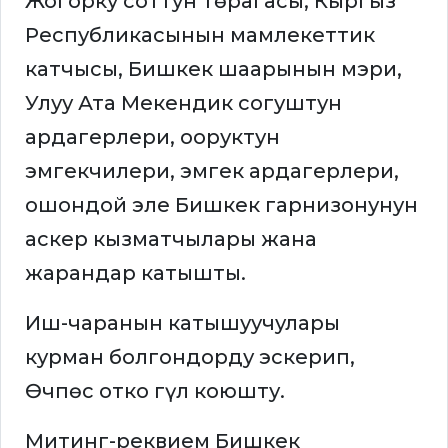
Жогорку соттун төрагасы, Кыргыз
Республикасынын мамлекеттик
катчысы, Бишкек шаарынын мэри,
Улуу Ата Мекендик согуштун
ардагерлери, ооруктун
эмгекчилери, эмгек ардагерлери,
ошондой эле Бишкек гарнизонунун
аскер кызматчылары жана
жарандар катышты.
Иш-чаранын катышуучулары
курман болгондорду эскерип,
Өчпөс отко гүл коюшту.
Митинг-реквием Бишкек