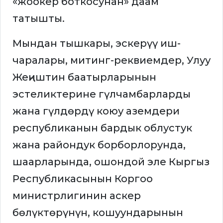
«жоокер боткосунан» даам
татышты.
Мындан тышкары, эскерүү иш-
чаралары, митинг-реквиемдер, Улуу
Жеңиштин баатырларынын
эстеликтерине гүлчамбарларды
жана гүлдөрдү коюу аземдери
республиканын бардык облустук
жана райондук борборлорунда,
шаарларында, ошондой эле Кыргыз
Республикасынын Коргоо
министрлигинин аскер
бөлүктөрүнүн, кошуундарынын