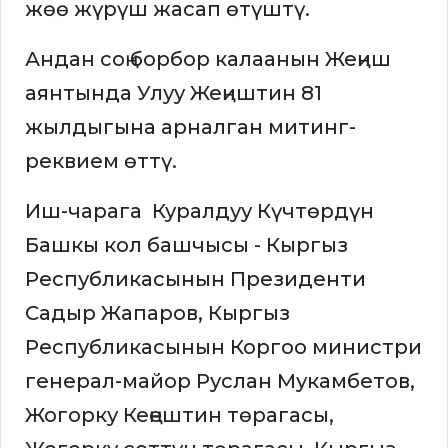
жөө жүрүш жасап өтүштү.
Андан соң борбор калаанын Жеңиш
аянтында Улуу Жеңиштин 81
жылдыгына арналган митинг-
реквием өттү.
Иш-чарага Куралдуу Күчтөрдүн
Башкы кол башчысы - Кыргыз
Республикасынын Президенти
Садыр Жапаров, Кыргыз
Республикасынын Коргоо министри
генерал-майор Руслан Мукамбетов,
Жогорку Кеңештин төрагасы,