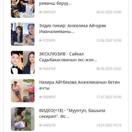
реванш берүү...
5905323
06.03.2023 12:49
Элдик пикир: Анжелика Айчүрөк
Иманалиеваны...
5733992
22.06.2022 10:58
ЭКСКЛЮЗИВ - Сайкал
Садыбакасованын экс-жол...
5664753
08.06.2023 14:02
Назира Айтбекова Анжеликанын бетин
ачты
5560692
17.07.2022 16:50
ВИДЕО(+18) - "Муунтуп, башына
секирип". Өс...
5489278
14.07.2020 15:19