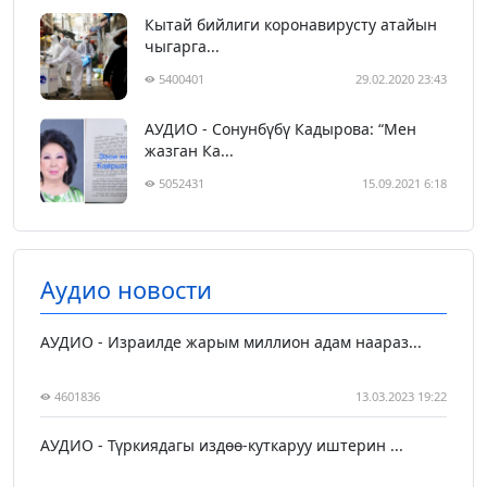
Кытай бийлиги коронавирусту атайын
чыгарга...
5400401
29.02.2020 23:43
АУДИО - Сонунбүбү Кадырова: “Мен
жазган Ка...
5052431
15.09.2021 6:18
Аудио новости
АУДИО - Израилде жарым миллион адам наараз...
4601836
13.03.2023 19:22
АУДИО - Түркиядагы издөө-куткаруу иштерин ...