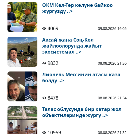
ӨКМ Көл-Төр көлүнө байкоо
жүргүздү ..>
4069
09.08.2026 16:05
Аксай жана Соң-Көл
жайлоолорунда жайыт
экосистемал ..>
9832
08.08.2026 21:36
Лионель Мессинин атасы каза
болду ..>
8478
08.08.2026 21:34
Талас облусунда бир катар жол
объектилеринде жүргү ..>
10959
08.08.2026 21:32