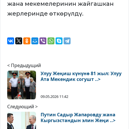
жана мекемелеринин жайгашкан
жерлеринде өткөрүлдү.
< Предыдущий
Улуу Жеңиш күнүнө 81 жыл: Улуу
Ата Мекендик согушт ..>
09.05.2026 11:42
Следующий >
Путин Садыр Жапаровду жана
Кыргызстандын элин Жеңи ..>