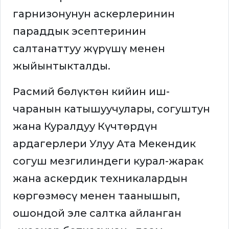
гарнизонунун аскерлеринин
параддык эсептеринин
салтанаттуу жүрүшү менен
жыйынтыкталды.
Расмий бөлүктөн кийин иш-
чаранын катышуучулары, согуштун
жана Куралдуу Күчтөрдүн
ардагерлери Улуу Ата Мекендик
согуш мезгилиндеги курал-жарак
жана аскердик техникалардын
көргөзмөсү менен таанышып,
ошондой эле салтка айланган