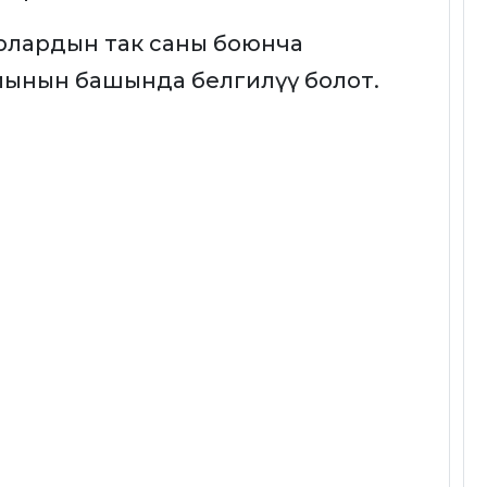
рлардын так саны боюнча
ынын башында белгилүү болот.