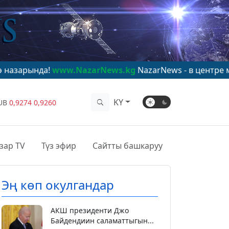
www.NazarNews.kg
NazarNews - в центре мирового вни
KY
UB
0,9274
0,9260
зар TV
Түз эфир
Сайтты башкаруу
Эң көп окулгандар
АКШ президенти Джо
Байдендиин саламаттыгын...