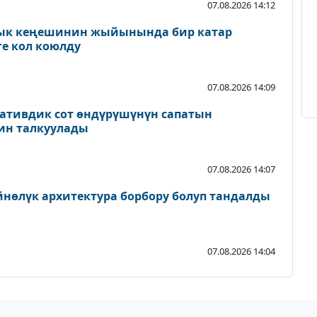
07.08.2026 14:12
лык кеңешинин жыйынында бир катар
е кол коюлду
07.08.2026 14:09
ативдик сот өндүрүшүнүн сапатын
ин талкуулады
07.08.2026 14:07
нөлүк архитектура борбору болуп тандалды
07.08.2026 14:04