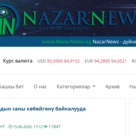
www.NazarNews.kg
NazarNews - дүйнө назарында!
Курс валюта
USD
85,0566
84,9152
EUR
94,2895
94,0521
R
Башкы бет
О нас
Категориялар
Архив
На
ардын саны көбөйгөнү байкалууда
АНТ
11847
15.06.2026, 17:12