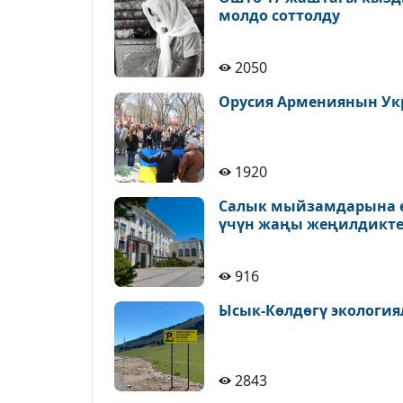
молдо соттолду
2050
Орусия Армениянын Ук
1920
Салык мыйзамдарына ө
үчүн жаңы жеңилдикте
916
Ысык-Көлдөгү экология
2843