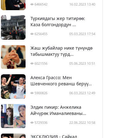
6466542
16.02.2023 13:40
Түркиядагы жер титирөө:
Каза болгондордун ...
6256455
05.03.2023 17:54
Жаш жубайлар нике түнүндө
табышмактуу түрд...
6021556
05.06.2023 10:51
Алекса Грассо: Мен
Шевченкого реванш берүү...
5900826
06.03.2023 12:49
Элдик пикир: Анжелика
Айчүрөк Иманалиеваны...
5729336
22.06.2022 10:58
ЭКСКЛЮЗИВ - Сайкал