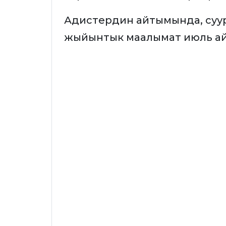
Адистердин айтымында, суу
жыйынтык маалымат июль ай