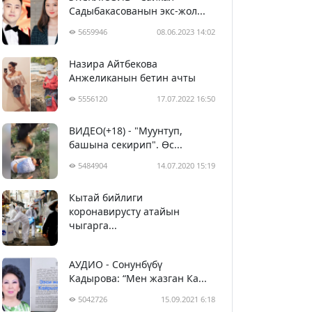
Садыбакасованын экс-жол...
5659946
08.06.2023 14:02
Назира Айтбекова
Анжеликанын бетин ачты
5556120
17.07.2022 16:50
ВИДЕО(+18) - "Муунтуп,
башына секирип". Өс...
5484904
14.07.2020 15:19
Кытай бийлиги
5395374
29.02.2020 23:43
коронавирусту атайын
чыгарга...
АУДИО - Сонунбүбү
Кадырова: “Мен жазган Ка...
5042726
15.09.2021 6:18