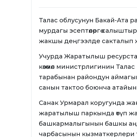
Талас облусунун Бакай-Ата 
мурдагы эсептөөлөргө салышты
жакшы деңгээлде сакталып ж
Учурда Жаратылыш ресурста
көзөмөл министрлигинин Тал
тарабынан райондун аймагынд
санын тактоо боюнча атайын 
Санак Урмарал коругунда ж
жаратылыш паркында өтүп жа
башкармалыгынын башкы аңч
чарбасынын кызматкерлери 