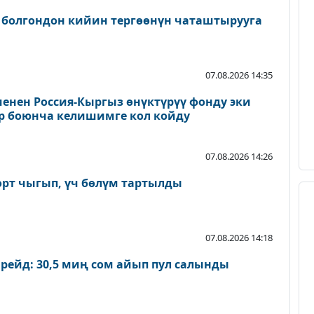
 болгондон кийин тергөөнүн чаташтырууга
07.08.2026 14:35
енен Россия-Кыргыз өнүктүрүү фонду эки
р боюнча келишимге кол койду
07.08.2026 14:26
өрт чыгып, үч бөлүм тартылды
07.08.2026 14:18
 рейд: 30,5 миң сом айып пул салынды