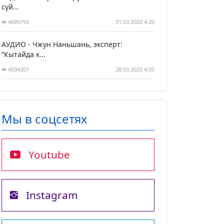
сүй...
4689793
31.03.2020 4:20
АУДИО - Чжун Наньшань, эксперт:
“Кытайда к...
4594301
28.03.2020 4:05
Мы в соцсетях
Youtube
Instagram