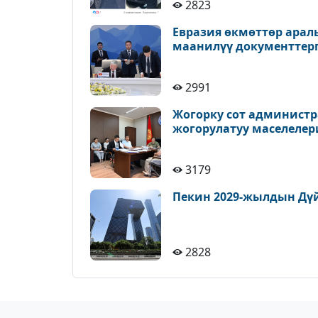
2823
Евразия өкмөттөр ара
маанилүү документтерг
2991
Жогорку сот администр
жогорулатуу маселелер
3179
Пекин 2029-жылдын Дүй
2828