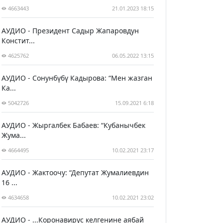
4663443
21.01.2023 18:15
АУДИО - Президент Садыр Жапаровдун
Констит...
4625762
06.05.2022 13:15
АУДИО - Сонунбүбү Кадырова: “Мен жазган
Ка...
5042726
15.09.2021 6:18
АУДИО - Жыргалбек Бабаев: “Кубанычбек
Жума...
4664495
10.02.2021 23:17
АУДИО - Жактоочу: “Депутат Жумалиевдин
16 ...
4634658
10.02.2021 23:02
АУДИО - ...Коронавирус келгенине аябай