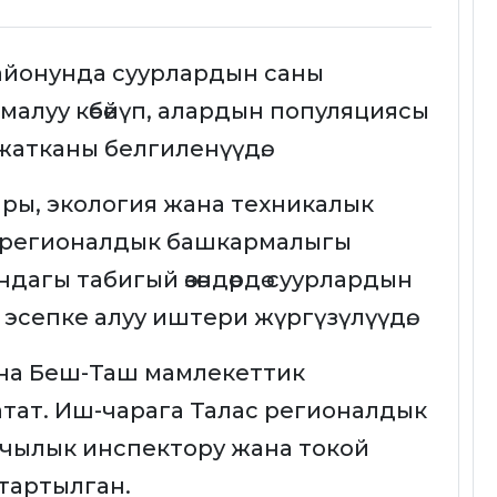
районунда суурлардын саны
рмалуу көбөйүп, алардын популяциясы
атканы белгиленүүдө.
ры, экология жана техникалык
ас регионалдык башкармалыгы
агы табигый өзөндөрдө суурлардын
эсепке алуу иштери жүргүзүлүүдө.
ана Беш-Таш мамлекеттик
тат. Иш-чарага Талас регионалдык
ылык инспектору жана токой
тартылган.