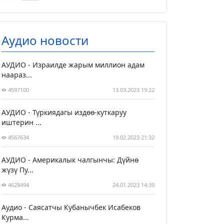
Аудио новости
АУДИО - Израилде жарым миллион адам
наараз...
4597100
13.03.2023 19:22
АУДИО - Түркиядагы издөө-куткаруу
иштерин ...
4567634
19.02.2023 21:32
АУДИО - Америкалык чалгынчы: Дүйнө
жүзү Пу...
4628494
24.01.2023 14:39
Аудио - Саясатчы Кубанычбек Исабеков
Курма...