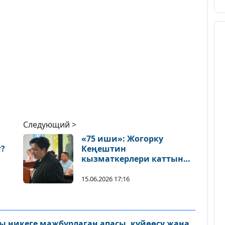
Следующий >
«75 иши»: Жогорку
?
Кеңештин
кызматкерлери каттын
кантип катталганын
айтып беришти
15.06.2026 17:16
 никеге мажбурлаган апасы, күйөөсү жана