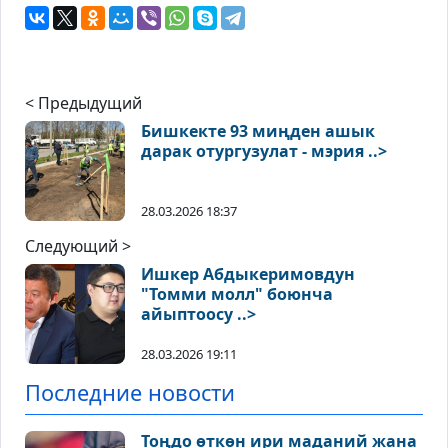
< Предыдущий
Бишкекте 93 миңден ашык
дарак отургузулат - мэрия ..>
28.03.2026 18:37
Следующий >
Ишкер Абдыкеримовдун
"Томми молл" боюнча
айыптоосу ..>
28.03.2026 19:11
Последние новости
Тоңдо өткөн ири маданий жана