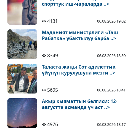
спорттук иш-чараларда ..>
4131
06.08.2026 19:02
Маданият министрлиги «Таш-
Рабатка» убактылуу барба ..>
8349
06.08.2026 18:50
Таласта жаңы Сот адилеттик
үйүнүн курулушуна мезги ..>
5695
06.08.2026 18:41
Акыр кыяматтын белгиси: 12-
августта асманда үч аст ..>
4976
06.08.2026 18:17