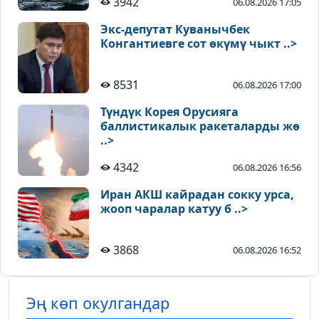
3942
06.08.2026 17:05
Экс-депутат Куванычбек
Конгантиевге сот өкүмү чыкт ..>
8531
06.08.2026 17:00
Түндүк Корея Орусияга
баллистикалык ракеталарды жө
..>
4342
06.08.2026 16:56
Иран АКШ кайрадан сокку урса,
жооп чаралар катуу б ..>
3868
06.08.2026 16:52
Эң көп окулгандар