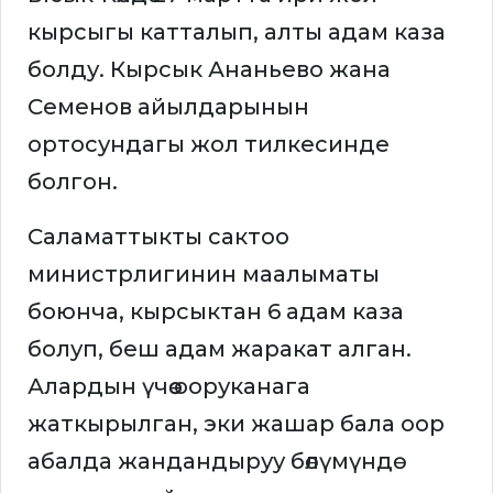
кырсыгы катталып, алты адам каза
болду. Кырсык Ананьево жана
Семенов айылдарынын
ортосундагы жол тилкесинде
болгон.
Саламаттыкты сактоо
министрлигинин маалыматы
боюнча, кырсыктан 6 адам каза
болуп, беш адам жаракат алган.
Алардын үчөө ооруканага
жаткырылган, эки жашар бала оор
абалда жандандыруу бөлүмүндө