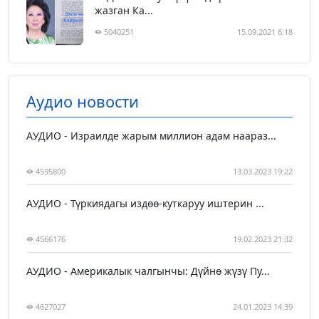
жазган Ка...
5040251
15.09.2021 6:18
Аудио новости
АУДИО - Израилде жарым миллион адам наараз...
4595800
13.03.2023 19:22
АУДИО - Түркиядагы издөө-куткаруу иштерин ...
4566176
19.02.2023 21:32
АУДИО - Америкалык чалгынчы: Дүйнө жүзү Пу...
4627027
24.01.2023 14:39