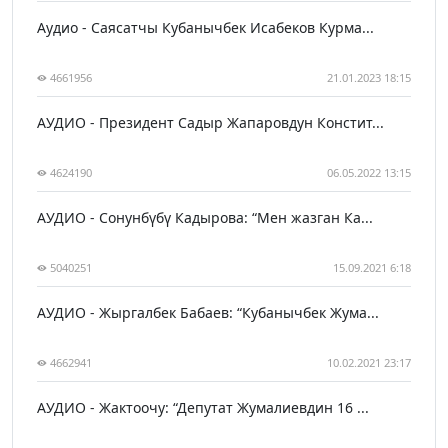
Аудио - Саясатчы Кубанычбек Исабеков Курма...
4661956
21.01.2023 18:15
АУДИО - Президент Садыр Жапаровдун Констит...
4624190
06.05.2022 13:15
АУДИО - Сонунбүбү Кадырова: “Мен жазган Ка...
5040251
15.09.2021 6:18
АУДИО - Жыргалбек Бабаев: “Кубанычбек Жума...
4662941
10.02.2021 23:17
АУДИО - Жактоочу: “Депутат Жумалиевдин 16 ...