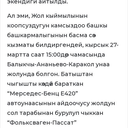
экендиги айтылды.
Ал эми, Жол кыймылынын
коопсуздугун камсыздоо башкы
башкармалыгынын басма сөз
кызматы билдиргендей, кырсык 27-
мартта саат 15:00дөр чамасында
Балыкчы-Ананьево-Каракол унаа
жолунда болгон. Батыштан
чыгышты көздөй бараткан
“Мерседес-Бенц Е420”
автоунаасынын айдоочусу жолдун
сол тарабынан бурулуп чыккан
“Фольксваген-Пассат”