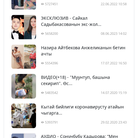
5727451
22.06.2022 10:58
ЭКСКЛЮЗИВ - Сайкал
Садыбакасованын экс-жол...
5658200
08.06.2023 14:02
Назира Айтбекова Анжеликанын бетин
ачты
5554396
17.07.2022 16:50
ВИДЕО(+18) - "Муунтуп, башына
секирип". Өс...
5483542
14.07.2020 15:19
Кытай бийлиги коронавирусту атайын
чыгарга...
5393791
29.02.2020 23:43
АУДИО - Сонунбүбү Кадырова: “Мен