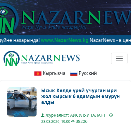
зарында!
www.NazarNews.kg
NazarNews - в центре мир
Кыргызча
Русский
Ысык-Көлдө үрөй учурган ири
жол кырсык 6 адамдын өмүрүн
алды
Журналист: АЙСУЛУУ ТАЛАНТ
38206
28.03.2026, 19:00