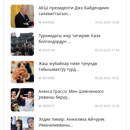
АКШ президенти Джо Байдендиин
саламаттыгын...
6465092
16.02.2023 13:40
Түркиядагы жер титирөө: Каза
болгондордун ...
6255124
05.03.2023 17:54
Жаш жубайлар нике түнүндө
табышмактуу түрд...
6019885
05.06.2023 10:51
Алекса Грассо: Мен Шевченкого
реванш берүү...
5899215
06.03.2023 12:49
Элдик пикир: Анжелика Айчүрөк
Иманалиеваны...