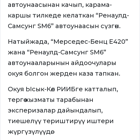
автоунаасынан качып, карама-
каршы тилкеде келаткан “Ренаулд-
Самсунг SМ6” автоунаасын сүзгөн.
Натыйжада, “Мерседес-Бенц Е420”
жана “Ренаулд-Самсунг SМ6”
автоунааларынын айдоочулары
окуя болгон жерден каза тапкан.
Окуя Ысык-Көл РИИБге катталып,
тергөө кызматы тарабынан
эксперизалар дайындалып,
тиешелүү териштирүү иштери
жүргүзүлүүдө.