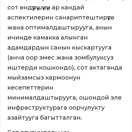
сот өндүрүшүнүн ар кандай
аспектилерин санариптештирүүгө
жана оптималдаштырууга, анын
ичинде камакка алынган
адамдардын санын кыскартууга
(анча оор эмес жана зомбулуксуз
иштерди кошкондо), сот актаганда
мыйзамсыз кармоонун
кесепеттерин
минималдаштырууга, ошондой эле
инфраструктурага оорчулукту
азайтууга багытталган.