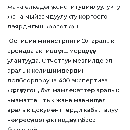
жана өлкөдөгү конституциялуулукту
жана мыйзамдуулукту коргоого
даярдыгын көрсөткөн.
Юстиция министрлиги Эл аралык
аренада активдүү ишмердүүлүгүн
улантууда. Отчеттук мезгилде эл
аралык келишимдердин
долбоорлоруна 400 экспертиза
жүргүзүлгөн, бул мамлекеттер аралык
кызматташтык жана маанилүү эл
аралык документтерди кабыл алуу
чөйрөсүндөгү активдүүлүктү баса
белгилейт.