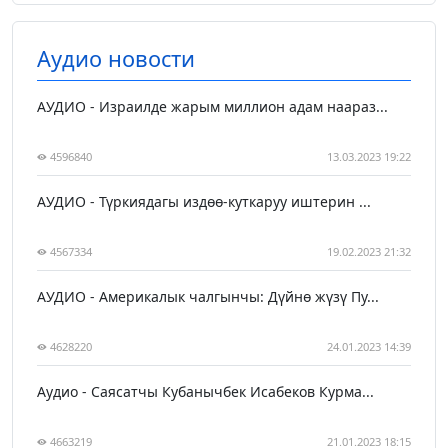
Аудио новости
АУДИО - Израилде жарым миллион адам наараз...
4596840
13.03.2023 19:22
АУДИО - Түркиядагы издөө-куткаруу иштерин ...
4567334
19.02.2023 21:32
АУДИО - Америкалык чалгынчы: Дүйнө жүзү Пу...
4628220
24.01.2023 14:39
Аудио - Саясатчы Кубанычбек Исабеков Курма...
4663219
21.01.2023 18:15