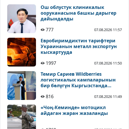
Ош облустук клиникалык
ооруканасына башкы дарыгер
дайындалды
777
07.08.2026 11:57
Евробиримдиктин тарифтери
Украинанын металл экспортун
кыскартууда
1997
07.08.2026 11:50
Темир Сариев Wildberries
логистикалык кампаларынын
бир бөлүгүн Кыргызстанда
жайгаштырууну сунуштады
816
07.08.2026 11:49
«Чоң-Кеминде» мотоцикл
айдаган жаран жазаланды