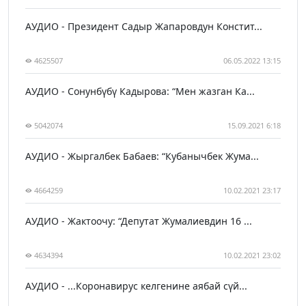
АУДИО - Президент Садыр Жапаровдун Констит...
4625507
06.05.2022 13:15
АУДИО - Сонунбүбү Кадырова: “Мен жазган Ка...
5042074
15.09.2021 6:18
АУДИО - Жыргалбек Бабаев: “Кубанычбек Жума...
4664259
10.02.2021 23:17
АУДИО - Жактоочу: “Депутат Жумалиевдин 16 ...
4634394
10.02.2021 23:02
АУДИО - ...Коронавирус келгенине аябай сүй...