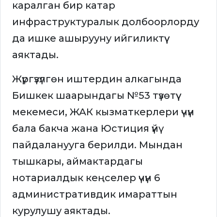
каралган бир катар
инфраструктуралык долбоорлорду
да ишке ашырууну ийгиликтүү
аяктады.
Жүргүзүлгөн иштердин алкагында
Бишкек шаарындагы №53 түзөтүү
мекемеси, ЖАК кызматкерлери үчүн
бала бакча жана Юстиция үйү
пайдаланууга берилди. Мындан
тышкары, аймактардагы
нотариалдык кеңселер үчүн 6
административдик имараттын
курулушу аяктады.