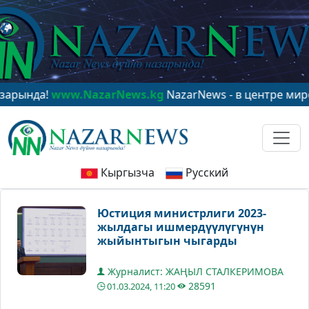
ww.NazarNews.kg
NazarNews - в центре мирового вним
Кыргызча
Русский
Юстиция министрлиги 2023-
жылдагы ишмердүүлүгүнүн
жыйынтыгын чыгарды
Журналист: ЖАҢЫЛ СТАЛКЕРИМОВА
28591
01.03.2024, 11:20