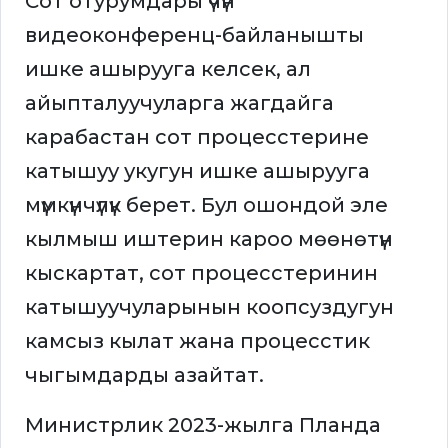
Сот отурумдары үчүн
видеоконференц-байланышты
ишке ашырууга келсек, ал
айыпталуучуларга жагдайга
карабастан сот процесстерине
катышуу укугун ишке ашырууга
мүмкүнчүлүк берет. Бул ошондой эле
кылмыш иштерин кароо мөөнөтүн
кыскартат, сот процесстеринин
катышуучуларынын коопсуздугун
камсыз кылат жана процесстик
чыгымдарды азайтат.
Министрлик 2023-жылга Планда