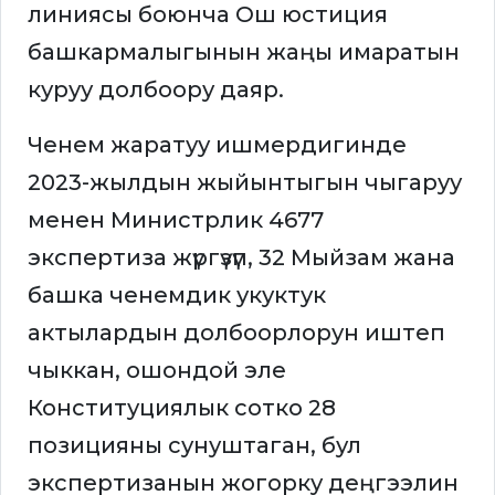
линиясы боюнча Ош юстиция
башкармалыгынын жаңы имаратын
куруу долбоору даяр.
Ченем жаратуу ишмердигинде
2023-жылдын жыйынтыгын чыгаруу
менен Министрлик 4677
экспертиза жүргүзүп, 32 Мыйзам жана
башка ченемдик укуктук
актылардын долбоорлорун иштеп
чыккан, ошондой эле
Конституциялык сотко 28
позицияны сунуштаган, бул
экспертизанын жогорку деңгээлин