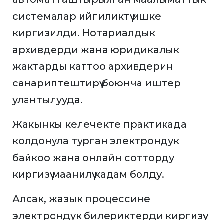
системалар ийгиликтүү ишке
киргизилди. Нотариалдык
архивдерди жана юридикалык
жактарды каттоо архивдерин
санариптештирүү боюнча иштер
улантылууда.
Жакынкы келечекте практикада
колдонула турган электрондук
байкоо жана онлайн сотторду
киргизүү маанилүү кадам болду.
Алсак, жазык процессине
электрондук билериктерди киргизүү