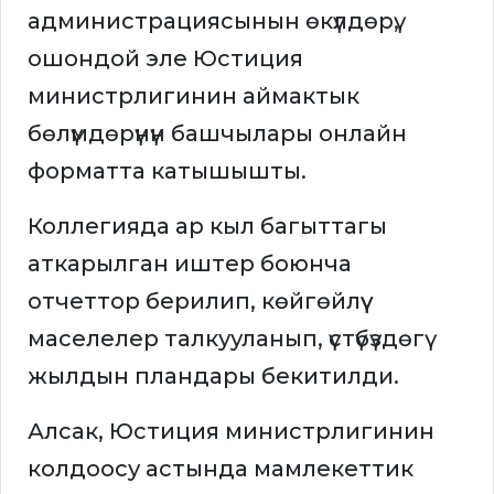
администрациясынын өкүлдөрү,
ошондой эле Юстиция
министрлигинин аймактык
бөлүмдөрүнүн башчылары онлайн
форматта катышышты.
Коллегияда ар кыл багыттагы
аткарылган иштер боюнча
отчеттор берилип, көйгөйлүү
маселелер талкууланып, үстүбүздөгү
жылдын пландары бекитилди.
Алсак, Юстиция министрлигинин
колдоосу астында мамлекеттик