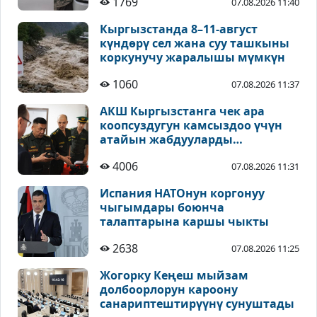
1769
07.08.2026 11:40
Кыргызстанда 8–11-август
күндөрү сел жана суу ташкыны
коркунучу жаралышы мүмкүн
1060
07.08.2026 11:37
АКШ Кыргызстанга чек ара
коопсуздугун камсыздоо үчүн
атайын жабдууларды
тапшырды
4006
07.08.2026 11:31
Испания НАТОнун коргонуу
чыгымдары боюнча
талаптарына каршы чыкты
2638
07.08.2026 11:25
Жогорку Кеңеш мыйзам
долбоорлорун кароону
санариптештирүүнү сунуштады