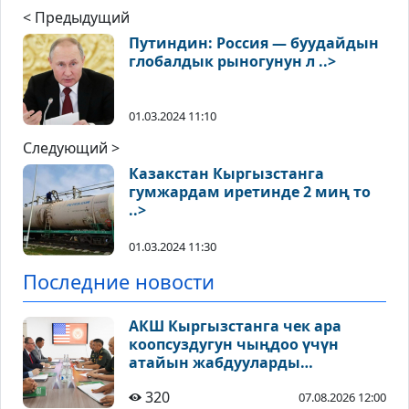
< Предыдущий
Путиндин: Россия — буудайдын
глобалдык рыногунун л ..>
01.03.2024 11:10
Следующий >
Казакстан Кыргызстанга
гумжардам иретинде 2 миң то
..>
01.03.2024 11:30
Последние новости
АКШ Кыргызстанга чек ара
коопсуздугун чыңдоо үчүн
атайын жабдууларды
тапшырды
320
07.08.2026 12:00