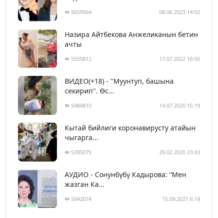
5659564
08.06.2023 14:02
Назира Айтбекова Анжеликанын бетин
ачты
5555812
17.07.2022 16:50
ВИДЕО(+18) - "Муунтуп, башына
секирип". Өс...
5484810
14.07.2020 15:19
Кытай бийлиги коронавирусту атайын
чыгарга...
5395075
29.02.2020 23:43
АУДИО - Сонунбүбү Кадырова: “Мен
жазган Ка...
5042074
15.09.2021 6:18