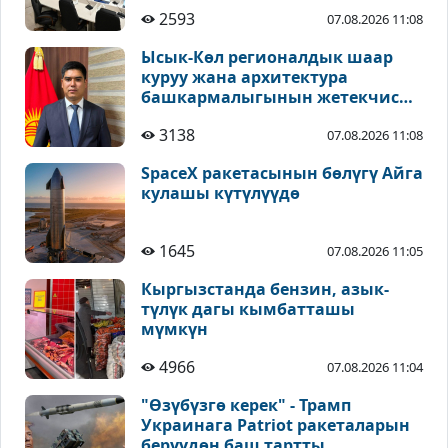
2593
07.08.2026 11:08
Ысык-Көл регионалдык шаар
куруу жана архитектура
башкармалыгынын жетекчиси
дайындалды
3138
07.08.2026 11:08
SpaceX ракетасынын бөлүгү Айга
кулашы күтүлүүдө
1645
07.08.2026 11:05
Кыргызстанда бензин, азык-
түлүк дагы кымбатташы
мүмкүн
4966
07.08.2026 11:04
"Өзүбүзгө керек" - Трамп
Украинага Patriot ракеталарын
берүүдөн баш тартты