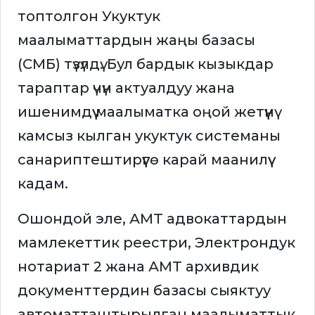
топтолгон Укуктук
маалыматтардын жаңы базасы
(СМБ) түзүлдү. Бул бардык кызыкдар
тараптар үчүн актуалдуу жана
ишенимдүү маалыматка оңой жетүүнү
камсыз кылган укуктук системаны
санариптештирүүгө карай маанилүү
кадам.
Ошондой эле, АМТ адвокаттардын
мамлекеттик реестри, Электрондук
нотариат 2 жана АМТ архивдик
документтердин базасы сыяктуу
автоматташтырылган маалыматтык