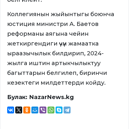
Коллегиянын жыйынтыгы боюнча
юстиция министри А. Баетов
реформаны аягына чейин
жеткиргендиги үчүн жамаатка
ыраазычылык билдирип, 2024-
жылга иштин артыкчылыктуу
багыттарын белгилеп, биринчи
кезектеги милдеттерди койду.
Булак: NazarNews.kg