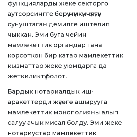
функцияларды жеке секторго
аутсорсингге берүү мүмкүнчүлүгүн
сунуштаган демилге иштелип
чыккан. Эми буга чейин
мамлекеттик органдар гана
көрсөткөн бир катар мамлекеттик
кызматтар жеке уюмдарга да
жеткиликтүү болот.
Бардык нотариалдык иш-
аракеттерди жүзөгө ашырууга
мамлекеттик монополияны алып
салуу ачык мисал болду. Эми жеке
нотариустар мамлекеттик