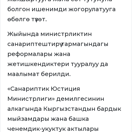
болгон ишенимди жогорулатууга
өбөлгө түзөт.
Жыйында министрликтин
санариптештирүү тармагындагы
реформалары жана
жетишкендиктери тууралуу да
маалымат берилди.
«Санариптик Юстиция
Министрлиги» демилгесинин
алкагында Кыргызстандын бардык
мыйзамдары жана башка
ченемдик-укуктук актылары