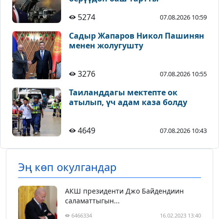
5274
07.08.2026 10:59
Садыр Жапаров Никол Пашинян
менен жолугушту
3276
07.08.2026 10:55
Таиланддагы мектепте ок
атылып, үч адам каза болду
4649
07.08.2026 10:43
Эң көп окулгандар
АКШ президенти Джо Байдендиин
саламаттыгын...
6466334
16.02.2023 13:40