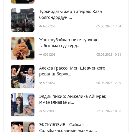
Түркиядагы жер титирөө: Каза
болгондордун ...
6256256
05.03.2023 17:54
Жаш жубайлар нике түнүндө
табышмактуу түрд...
6021208
05.06.2023 10:51
Алекса Грассо: Мен Шевченкого
реванш берүү...
5900657
06.03.2023 12:49
Элдик пикир: Анжелика Айчүрөк
Иманалиеваны...
5729000
22.06.2022 10:58
ЭКСКЛЮЗИВ - Сайкал
Садыбакасованын экс-жол...