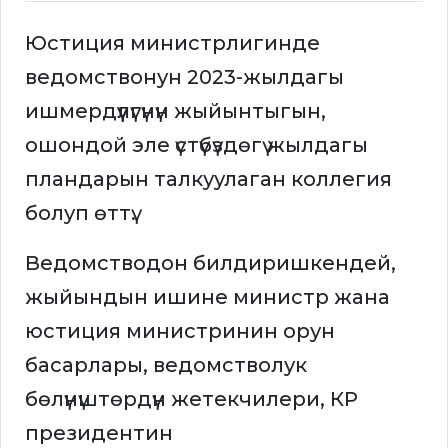
Юстиция министрлигинде
ведомствонун 2023-жылдагы
ишмердүүлүгүнүн жыйынтыгын,
ошондой эле үстүбүздөгү жылдагы
пландарын талкуулаган коллегия
болуп өттү.
Ведомстводон билдиришкендей,
жыйындын ишине министр жана
юстиция министринин орун
басарлары, ведомстволук
бөлүнүштөрдүн жетекчилери, КР
президентин