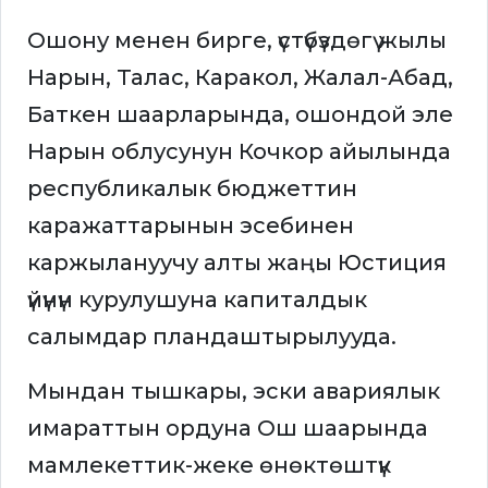
Ошону менен бирге, үстүбүздөгү жылы
Нарын, Талас, Каракол, Жалал-Абад,
Баткен шаарларында, ошондой эле
Нарын облусунун Кочкор айылында
республикалык бюджеттин
каражаттарынын эсебинен
каржылануучу алты жаңы Юстиция
үйүнүн курулушуна капиталдык
салымдар пландаштырылууда.
Мындан тышкары, эски авариялык
имараттын ордуна Ош шаарында
мамлекеттик-жеке өнөктөштүк