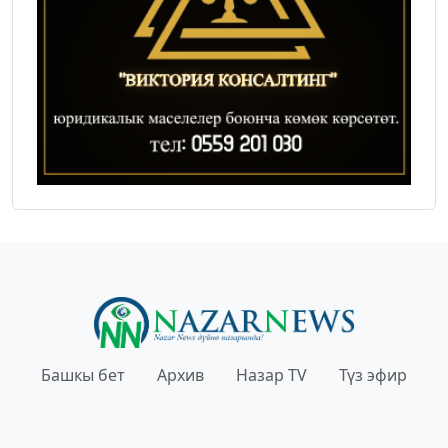
Башкы бет
Архив
Назар TV
Түз эфир