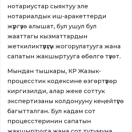
нотариустар сыяктуу эле
нотариалдык иш-аракеттерди
жүргүзө алышат, бул ушул бул
жааттагы кызматтардын
жеткиликтүүлүгүн жогорулатууга жана
сапатын жакшыртууга өбөлгө түзөт.
Мындан тышкары, КР Жазык-
процесстик кодексине өзгөртүүлөр
киргизилди, алар жеке соттук
экспертизаны колдонууну кеңейтүүгө
багытталган. Бул кадам сот
процесстеринин сапатын
жакшыртууга жана сот тутумуна