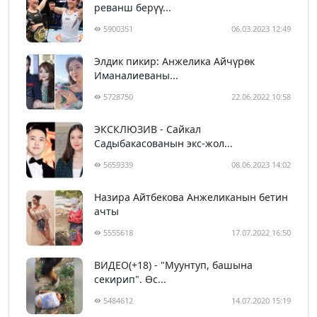
реванш берүү...
5900351
06.03.2023 12:49
Элдик пикир: Анжелика Айчүрөк
Иманалиеваны...
5728750
22.06.2022 10:58
ЭКСКЛЮЗИВ - Сайкал
Садыбакасованын экс-жол...
5659339
08.06.2023 14:02
Назира Айтбекова Анжеликанын бетин
ачты
5555618
17.07.2022 16:50
ВИДЕО(+18) - "Муунтуп, башына
секирип". Өс...
5484612
14.07.2020 15:19