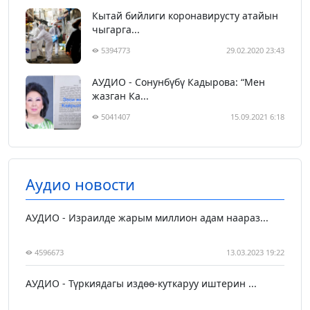
Кытай бийлиги коронавирусту атайын
чыгарга...
5394773
29.02.2020 23:43
АУДИО - Сонунбүбү Кадырова: “Мен
жазган Ка...
5041407
15.09.2021 6:18
Аудио новости
АУДИО - Израилде жарым миллион адам наараз...
4596673
13.03.2023 19:22
АУДИО - Түркиядагы издөө-куткаруу иштерин ...