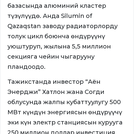
базасында алюминий кластер
түзүлүүдө. Анда Silumin of
Qazaqstan заводу радиаторлорду
толук цикл боюнча өндүрүүнү
уюштуруп, жылына 5,5 миллион
секцияга чейин чыгарууну
пландоодо.
Тажикстанда инвестор “Аён
Энерджи” Хатлон жана Согди
облусунда жалпы кубаттуулугу 500
МВт күндүн энергиясын өндүрүүчү
эки күн электр станциясын курууга
250 миллион доллар инвестиция