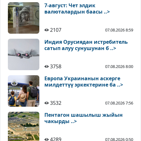
7-август: Чет элдик
валюталардын баасы ..>
2107
07.08.2026 8:59
Индия Орусиядан истребитель
сатып алуу сунушунан б ..>
3758
07.08.2026 8:00
Европа Украинанын аскерге
милдеттүү эркектерине ба ..>
3532
07.08.2026 7:56
Пентагон шашылыш жыйын
чакырды ..>
4289
07.08.2026 0:50