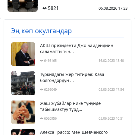
5821
06.08.2026 17:33
Эң көп окулгандар
АКШ президенти Джо Байдендиин
саламаттыгын...
6466165
16.02.2023 13:40
Түркиядагы жер титирөө: Каза
болгондордун ...
6256049
05.03.2023 17:54
Жаш жубайлар нике түнүндө
табышмактуу түрд...
6020956
05.06.2023 10:51
Алекса Грассо: Мен Шевченкого