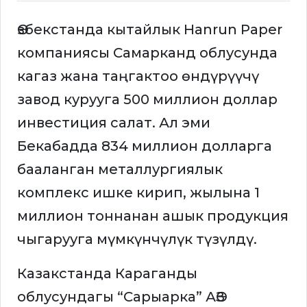
Өзбекстанда кытайлык Hanrun Paper
компаниясы Самарканд облусунда
кагаз жана таңгактоо өндүрүүчү
завод курууга 500 миллион доллар
инвестиция салат. Ал эми
Бекабадда 834 миллион долларга
бааланган металлургиялык
комплекс ишке кирип, жылына 1
миллион тоннанан ашык продукция
чыгарууга мүмкүнчүлүк түзүлдү.
Казакстанда Караганды
облусундагы “Сарыарка” АӨЗ