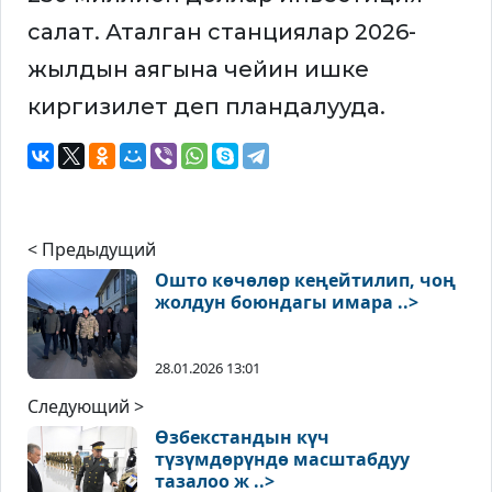
салат. Аталган станциялар 2026-
жылдын аягына чейин ишке
киргизилет деп пландалууда.
< Предыдущий
Ошто көчөлөр кеңейтилип, чоң
жолдун боюндагы имара ..>
28.01.2026 13:01
Следующий >
Өзбекстандын күч
түзүмдөрүндө масштабдуу
тазалоо ж ..>