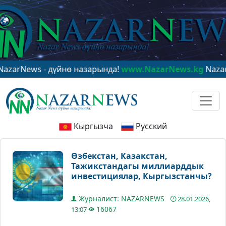
ws - дүйнө назарында!
www.NazarNews.kg
NazarNews -
Кыргызча
Русский
Өзбекстан, Казакстан,
Тажикстандагы миллиарддык
инвестициялар, Кыргызстанчы?
Журналист: NAZARNEWS
28.01.2026,
16067
13:07