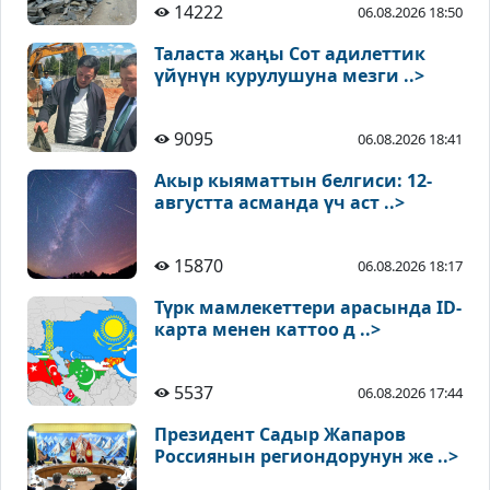
14222
06.08.2026 18:50
Таласта жаңы Сот адилеттик
үйүнүн курулушуна мезги ..>
9095
06.08.2026 18:41
Акыр кыяматтын белгиси: 12-
августта асманда үч аст ..>
15870
06.08.2026 18:17
Түрк мамлекеттери арасында ID-
карта менен каттоо д ..>
5537
06.08.2026 17:44
Президент Садыр Жапаров
Россиянын региондорунун же ..>