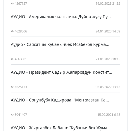
4567157
19.02.2023 21:32
АУДИО - Америкалык чалгынчы: Дүйнө жүзү Пу...
4628006
24.01.2023 14:39
Аудио - Саясатчы Кубанычбек Исабеков Курма...
4663001
21.01.2023 18:15
АУДИО - Президент Садыр Жапаровдун Констит...
4625173
06.05.2022 13:15
АУДИО - Сонунбүбү Кадырова: “Мен жазган Ка...
5041407
15.09.2021 6:18
АУДИО - Жыргалбек Бабаев: “Кубанычбек Жума...