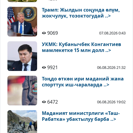
Трамп: Жылдын соңунда өлүм,
жокчулук, тозоктогудай ..>
9069
07.08.2026 0:43
УКМК: Кубанычбек Конгантиев
мамлекетке 15 млн долл ..>
9921
06.08.2026 21:32
Тоңдо өткөн ири маданий жана
спорттук иш-чараларда ..>
6472
06.08.2026 19:02
Маданият министрлиги «Таш-
Рабатка» убактылуу барба ..>