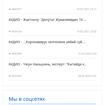
4663977
10.02.2021 23:17
АУДИО - Жактоочу: “Депутат Жумалиевдин 16 ...
4634164
10.02.2021 23:02
АУДИО - ...Коронавирус келгенине аябай сүй...
4689349
31.03.2020 4:20
АУДИО - Чжун Наньшань, эксперт: “Кытайда к...
4593920
28.03.2020 4:05
Мы в соцсетях