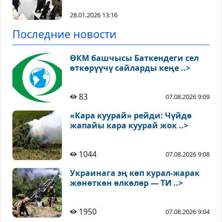
28.01.2026 13:16
Последние новости
ӨКМ башчысы Баткендеги сел
өткөрүүчү сайларды кеңе ..>
83
07.08.2026 9:09
«Кара куурай» рейди: Чүйдө
жапайы кара куурай жок ..>
1044
07.08.2026 9:08
Украинага эң көп курал-жарак
жөнөткөн өлкөлөр — ТИ ..>
1950
07.08.2026 9:04