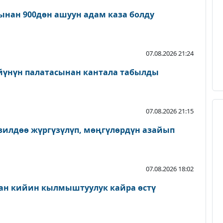
нан 900дөн ашуун адам каза болду
07.08.2026 21:24
йүнүн палатасынан кантала табылды
07.08.2026 21:15
зилдөө жүргүзүлүп, мөңгүлөрдүн азайып
07.08.2026 18:02
ан кийин кылмыштуулук кайра өстү