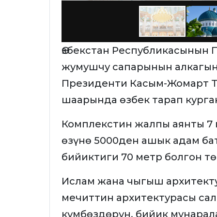
Өзбекстан Республикасынын
жумушчу сапарынын алкагын
Президенти Касым-Жомарт Т
шаарында өзбек тарап курга
Комплекстин жалпы аянты 7 
өзүнө 5000ден ашык адам ба
бийиктиги 70 метр болгон тө
Ислам жана чыгыш архитект
мечиттин архитектурасы са
күмбөздөрүн, бийик мунарал