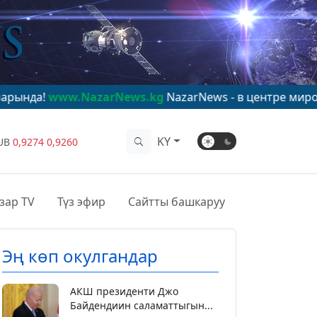
NazarNews.kg
NazarNews - в центре мирового внимани
KY
UB
0,9274
0,9260
зар TV
Түз эфир
Сайтты башкаруу
Эң көп окулгандар
АКШ президенти Джо
Байдендиин саламаттыгын...