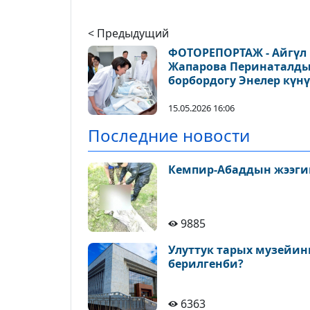
< Предыдущий
ФОТОРЕПОРТАЖ - Айгүл
Жапарова Перинаталд
борбордогу Энелер күн
арналган иш-чарага
катышты
15.05.2026 16:06
Последние новости
Кемпир-Абаддын жээги
9885
Улуттук тарых музейин
берилгенби?
6363