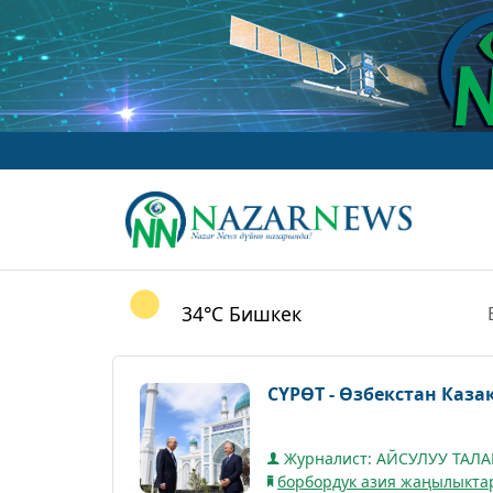
w
34°C
Бишкек
СҮРӨТ - Өзбекстан Каза
Журналист: АЙСУЛУУ ТАЛ
борбордук азия жаңылыкта