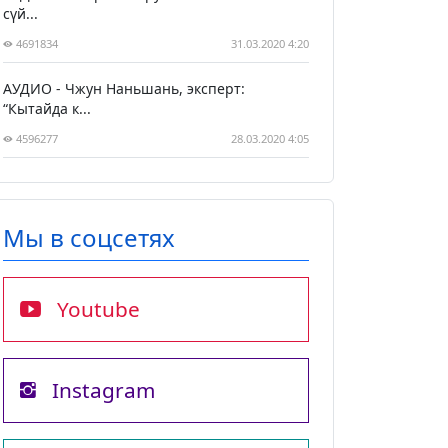
сүй...
4691834
31.03.2020 4:20
АУДИО - Чжун Наньшань, эксперт:
“Кытайда к...
4596277
28.03.2020 4:05
Мы в соцсетях
Youtube
Instagram