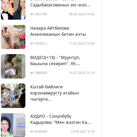
Садыбакасованын экс-жол...
5662186
08.06.2023 14:02
Назира Айтбекова
Анжеликанын бетин ачты
5558312
17.07.2022 16:50
ВИДЕО(+18) - "Муунтуп,
башына секирип". Өс...
5486900
14.07.2020 15:19
Кытай бийлиги
5397741
29.02.2020 23:43
коронавирусту атайын
чыгарга...
АУДИО - Сонунбүбү
Кадырова: “Мен жазган Ка...
5045839
15.09.2021 6:18