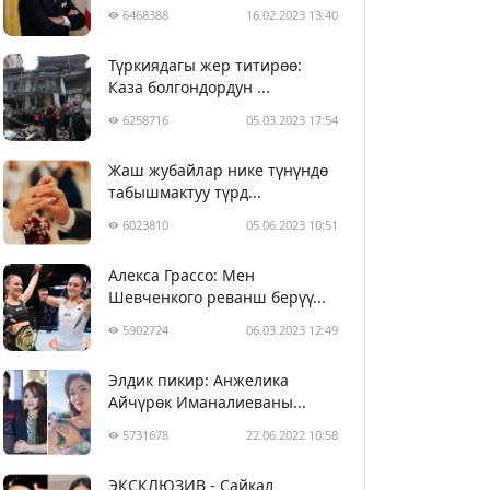
6468388
16.02.2023 13:40
Түркиядагы жер титирөө:
Каза болгондордун ...
6258716
05.03.2023 17:54
Жаш жубайлар нике түнүндө
табышмактуу түрд...
6023810
05.06.2023 10:51
Алекса Грассо: Мен
Шевченкого реванш берүү...
5902724
06.03.2023 12:49
Элдик пикир: Анжелика
Айчүрөк Иманалиеваны...
5731678
22.06.2022 10:58
ЭКСКЛЮЗИВ - Сайкал