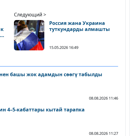
Следующий >
Россия жана Украина
ык
туткундарды алмашты
үнө
15.05.2026 16:49
нен башы жок адамдын сөөгү табылды
08.08.2026 11:46
ин 4–5-кабаттары кытай тарапка
08.08.2026 11:27