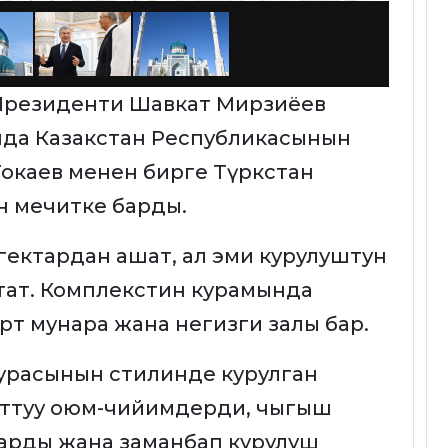
 Президенти Шавкат Мирзиёев
да Казакстан Республикасынын
окаев менен бирге Түркстан
н мечитке барды.
гектардан ашат, ал эми курулуштун
тат. Комплекстин курамында
рт мунара жана негизги залы бар.
урасынын стилинде курулган
лттуу оюм-чийимдерди, чыгыш
арды жана заманбап курулуш