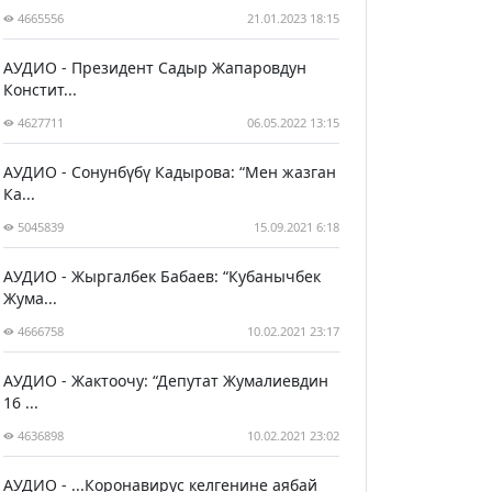
4665556
21.01.2023 18:15
АУДИО - Президент Садыр Жапаровдун
Констит...
4627711
06.05.2022 13:15
АУДИО - Сонунбүбү Кадырова: “Мен жазган
Ка...
5045839
15.09.2021 6:18
АУДИО - Жыргалбек Бабаев: “Кубанычбек
Жума...
4666758
10.02.2021 23:17
АУДИО - Жактоочу: “Депутат Жумалиевдин
16 ...
4636898
10.02.2021 23:02
АУДИО - ...Коронавирус келгенине аябай