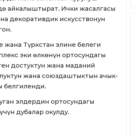
дө айкалыштырат. Ички жасалгасы
на декоративдик искусствонун
гон.
е жана Түркстан элине белеги
мплекс эки өлкөнүн ортосундагы
ген достуктун жана маданий
уктун жана союздаштыктын ачык-
ы белгиленди.
ууган элдердин ортосундагы
үчүн дубалар окулду.