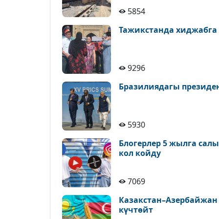
5854
Тажикстанда хиджабга
9296
Бразилиядагы президе
5930
Блогерлер 5 жылга сал
кол койду
7069
Казакстан–Азербайжан
күчтөйт