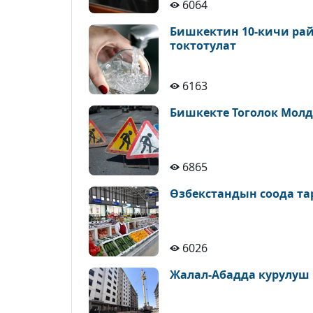
6064
Бишкектин 10-кичи рай
токтотулат
6163
Бишкекте Тоголок Молд
6865
Өзбекстандын соода т
6026
Жалал-Абадда курулуш