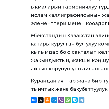
ыкмаларын гармониялуу түр
ислам каллиграфиясынын жа
элементтери менен кооздол
Өзбекстандын Казакстан элин
катары курулган бул улуу ко
кылымдар бою сакталып кел
жакындыктын, жакшы коңшул
айкын көрүнүшүнө айланган
Курандан аяттар жана бир т
тынчтык жана бакубаттуулук 