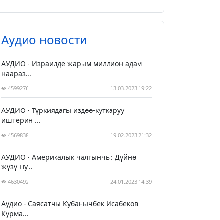
Аудио новости
АУДИО - Израилде жарым миллион адам
наараз...
4599276
13.03.2023 19:22
АУДИО - Түркиядагы издөө-куткаруу
иштерин ...
4569838
19.02.2023 21:32
АУДИО - Америкалык чалгынчы: Дүйнө
жүзү Пу...
4630492
24.01.2023 14:39
Аудио - Саясатчы Кубанычбек Исабеков
Курма...