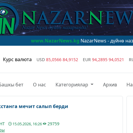
ww.NazarNews.kg
NazarNews - дүйнө назарында!
www.
Курс валюта
USD
85,0566
84,9152
EUR
94,2895
94,0521
R
Башкы бет
О нас
Категориялар
Архив
На
кстанга мечит салып берди
АНТ
29759
15.05.2026, 16:26
ры