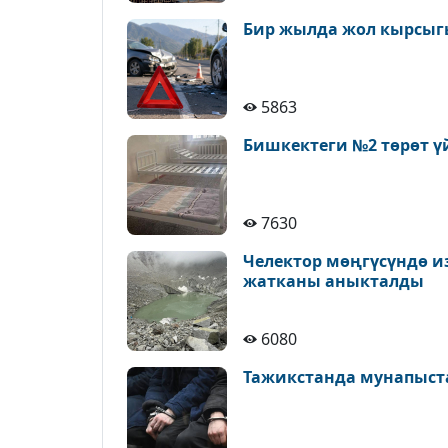
Бир жылда жол кырсыгы
5863
Бишкектеги №2 төрөт ү
7630
Челектор мөңгүсүндө и
жатканы аныкталды
6080
Тажикстанда мунапыст