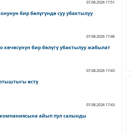
07.08.2026 17:51
онунун бир бөлүгүндө суу убактылуу
07.08.2026 17:46
о көчөсүнүн бир бөлүгү убактылуу жабылат
07.08.2026 17:43
артыштыгы өстү
07.08.2026 17:43
 компаниясына айып пул салынды