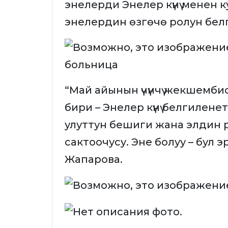
энелерди Энелер күнү менен 
энелердин өзгөчө ролун бе
“Май айынын үчүнчү жекшемб
бири – Энелер күнү белгилене
улуттун бешиги жана элдин 
сактоочусу. Эне болуу – бул эр
Жапарова.