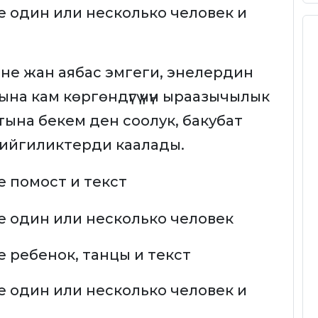
е жан аябас эмгеги, энелердин
а кам көргөндүгү үчүн ыраазычылык
ына бекем ден соолук, бакубат
ийгиликтерди каалады.