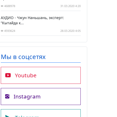
4688978
31.03.2020 4:20
АУДИО - Чжун Наньшань, эксперт:
“Кытайда к...
4593624
28.03.2020 4:05
Мы в соцсетях
Youtube
Instagram