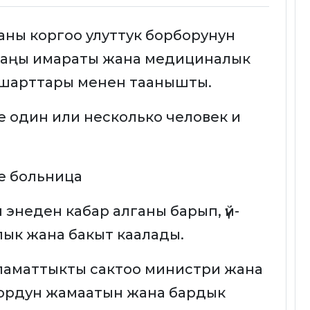
аны коргоо улуттук борборунун
жаңы имараты жана медициналык
 шарттары менен таанышты.
 энеден кабар алганы барып, үй-
ылык жана бакыт каалады.
ламаттыкты сактоо министри жана
ордун жамаатын жана бардык