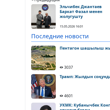
Эльчибек Джантаев
Баркат Фазал менен
жолугушту
15.05.2026 16:01
Последние новости
Пентагон шашылыш ж
3037
Трамп: Жылдын соңунда
4601
УКМК: Кубанычбек Конг
өткөрүп берди