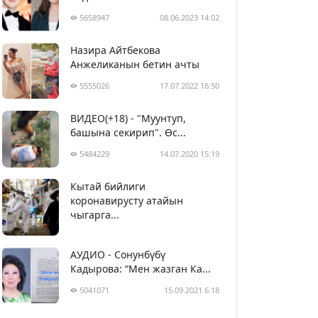
5658947
08.06.2023 14:02
Назира Айтбекова
Анжеликанын бетин ачты
5555026
17.07.2022 16:50
ВИДЕО(+18) - "Муунтуп,
башына секирип". Өс...
5484229
14.07.2020 15:19
Кытай бийлиги
5394417
29.02.2020 23:43
коронавирусту атайын
чыгарга...
АУДИО - Сонунбүбү
Кадырова: “Мен жазган Ка...
5041071
15.09.2021 6:18