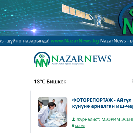
арында!
www.NazarNews.kg
NazarNews - в центре миро
18°C
Бишкек
ФОТОРЕПОРТАЖ - Айгүл
күнүнө арналган иш-ч
Журналист: МЭЭРИМ ЭСЕН
коом