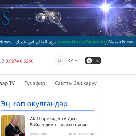
NazarNews - ترى العالم في عينيك
www.NazarNews.kg
NazarNews - 你眼中的世界
KY
UB
0,9274
0,9260
зар TV
Түз эфир
Сайтты башкаруу
Эң көп окулгандар
АКШ президенти Джо
Байдендиин саламаттыгын...
6465804
16.02.2023 13:40