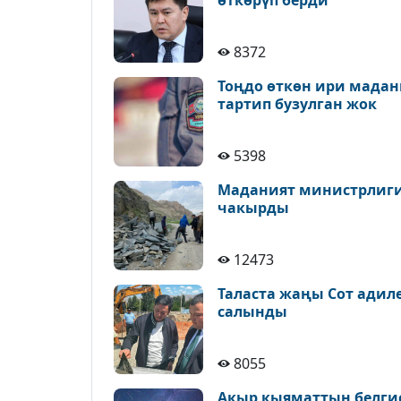
8372
Тоңдо өткөн ири мадан
тартип бузулган жок
5398
Маданият министрлиги 
чакырды
12473
Таласта жаңы Сот адил
салынды
8055
Акыр кыяматтын белгис