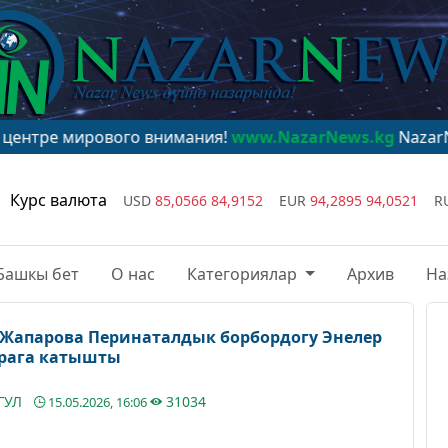
вого внимания!
www.NazarNews.kg
Курс валюта
USD
85,0566
84,9152
EUR
94,2895
94,0521
R
Башкы бет
О нас
Категориялар
Архив
На
 Жапарова Перинаталдык борбордогу Энелер
арага катышты
ГУЛ
31034
15.05.2026, 16:06