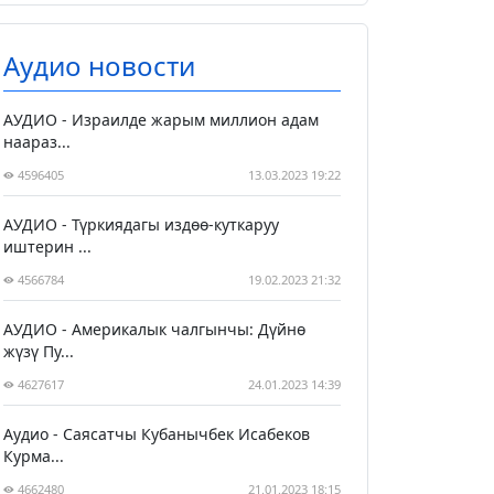
Аудио новости
АУДИО - Израилде жарым миллион адам
наараз...
4596405
13.03.2023 19:22
АУДИО - Түркиядагы издөө-куткаруу
иштерин ...
4566784
19.02.2023 21:32
АУДИО - Америкалык чалгынчы: Дүйнө
жүзү Пу...
4627617
24.01.2023 14:39
Аудио - Саясатчы Кубанычбек Исабеков
Курма...
4662480
21.01.2023 18:15