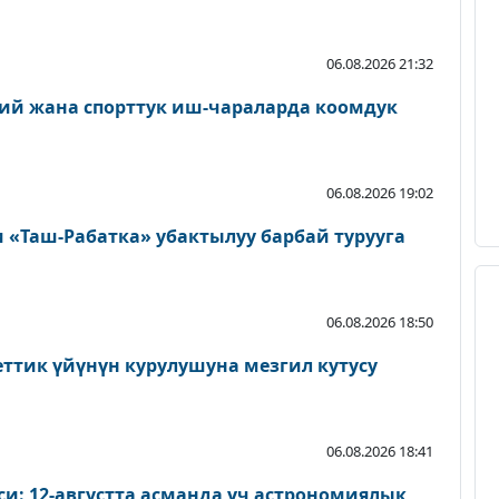
06.08.2026 21:32
ий жана спорттук иш-чараларда коомдук
06.08.2026 19:02
«Таш-Рабатка» убактылуу барбай турууга
06.08.2026 18:50
еттик үйүнүн курулушуна мезгил кутусу
06.08.2026 18:41
и: 12-августта асманда үч астрономиялык