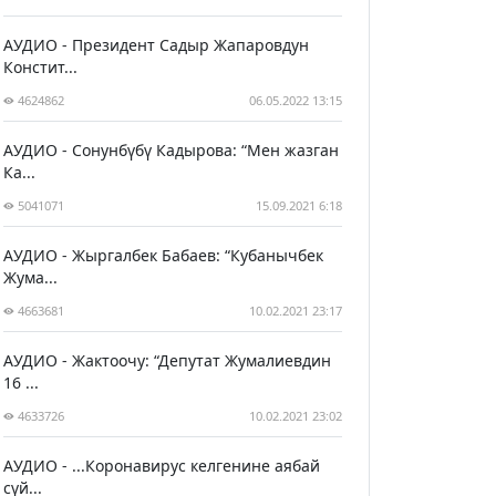
АУДИО - Президент Садыр Жапаровдун
Констит...
4624862
06.05.2022 13:15
АУДИО - Сонунбүбү Кадырова: “Мен жазган
Ка...
5041071
15.09.2021 6:18
АУДИО - Жыргалбек Бабаев: “Кубанычбек
Жума...
4663681
10.02.2021 23:17
АУДИО - Жактоочу: “Депутат Жумалиевдин
16 ...
4633726
10.02.2021 23:02
АУДИО - ...Коронавирус келгенине аябай
сүй...