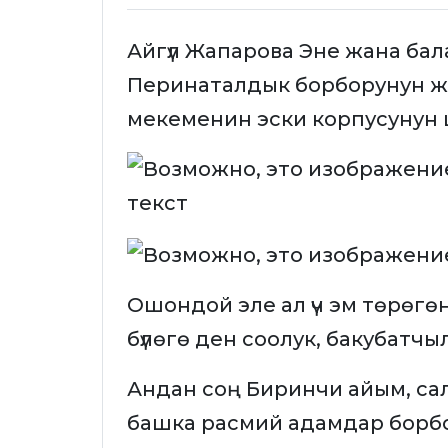
Айгүл Жапарова Эне жана бал
Перинаталдык борборунун 
мекеменин эски корпусунун
Ошондой эле ал үч эм төрөгөн
бүлөгө ден соолук, бакубатч
Андан соң Биринчи айым, са
башка расмий адамдар борб