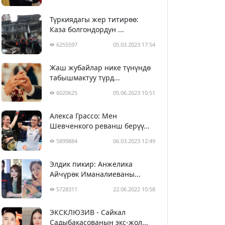
Түркиядагы жер титирөө:
Каза болгондордун ...
6255597
05.03.2023 17:54
Жаш жубайлар нике түнүндө
табышмактуу түрд...
6020625
05.06.2023 10:51
Алекса Грассо: Мен
Шевченкого реванш берүү...
5899884
06.03.2023 12:49
Элдик пикир: Анжелика
Айчүрөк Иманалиеваны...
5728311
22.06.2022 10:58
ЭКСКЛЮЗИВ - Сайкал
Садыбакасованын экс-жол...