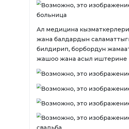
Ал медицина кызматкерлерин
жана балдардын саламаттыгын
билдирип, борбордун жамаат
жашоо жана асыл иштерине 