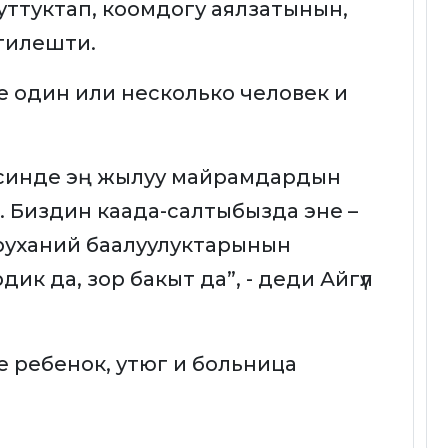
куттуктап, коомдогу аялзатынын,
лгилешти.
исинде эң жылуу майрамдардын
т. Биздин каада-салтыбызда эне –
руханий баалуулуктарынын
дик да, зор бакыт да”, - деди Айгүл