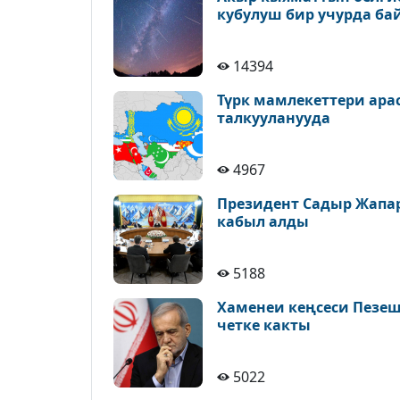
кубулуш бир учурда ба
14394
Түрк мамлекеттери ара
талкууланууда
4967
Президент Садыр Жапа
кабыл алды
5188
Хаменеи кеңсеси Пезе
четке какты
5022