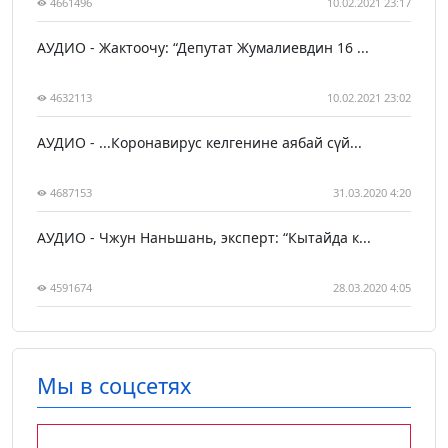
4661496
10.02.2021 23:17
АУДИО - Жактоочу: “Депутат Жумалиевдин 16 ...
4632113
10.02.2021 23:02
АУДИО - ...Коронавирус келгенине аябай сүй...
4687153
31.03.2020 4:20
АУДИО - Чжун Наньшань, эксперт: “Кытайда к...
4591674
28.03.2020 4:05
Мы в соцсетях