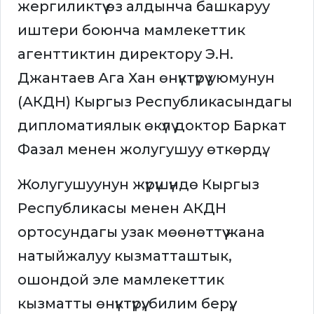
жергиликтүү өз алдынча башкаруу
иштери боюнча мамлекеттик
агенттиктин директору Э.Н.
Джантаев Ага Хан өнүктүрүү уюмунун
(АКДН) Кыргыз Республикасындагы
дипломатиялык өкүлү доктор Баркат
Фазал менен жолугушуу өткөрдү.
Жолугушуунун жүрүшүндө Кыргыз
Республикасы менен АКДН
ортосундагы узак мөөнөттүү жана
натыйжалуу кызматташтык,
ошондой эле мамлекеттик
кызматты өнүктүрүү, билим берүү,