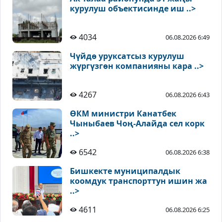
курулуш объектисинде иш ..>
4034
06.08.2026 6:49
Чүйдө уруксатсыз курулуш
жүргүзгөн компанияны кара ..>
4267
06.08.2026 6:43
ӨКМ министри Канатбек
Чыныбаев Чоң-Алайда сел корк
..>
6542
06.08.2026 6:38
Бишкекте муниципалдык
коомдук транспорттун ишин жа
..>
4611
06.08.2026 6:25