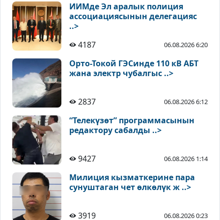
ИИМде Эл аралык полиция
ассоциациясынын делегацияс
..>
4187
06.08.2026 6:20
Орто-Токой ГЭСинде 110 кВ АБТ
жана электр чубалгыс ..>
2837
06.08.2026 6:12
“Телекүзөт” программасынын
редактору сабалды ..>
9427
06.08.2026 1:14
Милиция кызматкерине пара
сунуштаган чет өлкөлүк ж ..>
3919
06.08.2026 0:23