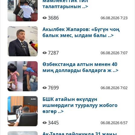
мамлекеттик тил
талаптарынын ..>
3686
06.08.2026 7:23
Акылбек Жапаров: «Бүгүн чоң
балык эмес, ылдам балы ..>
7287
06.08.2026 7:07
Өзбекстанда алтын менен 40
миң долларды балдарга ж ..>
7699
06.08.2026 7:02
БШК атайын өкүлдүн
ишмердиги тууралуу жобого
өзгөр ..>
3445
06.08.2026 6:57
Ак-Талаа районунда 31 жаңы