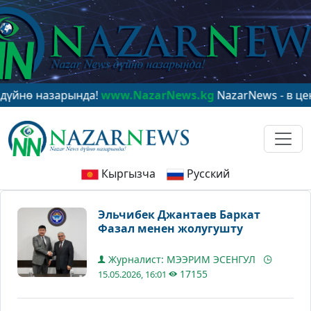
азарында!
www.NazarNews.kg
NazarNews - в центре ми
Кыргызча
Русский
Эльчибек Джантаев Баркат
Фазал менен жолугушту
Журналист: МЭЭРИМ ЭСЕНГУЛ
17155
15.05.2026, 16:01