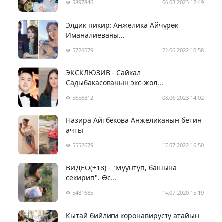
5897846
06.03.2023 12:49
Элдик пикир: Анжелика Айчүрөк
Иманалиеваны...
5726079
22.06.2022 10:58
ЭКСКЛЮЗИВ - Сайкал
Садыбакасованын экс-жол...
5656812
08.06.2023 14:02
Назира Айтбекова Анжеликанын бетин
ачты
5552679
17.07.2022 16:50
ВИДЕО(+18) - "Муунтуп, башына
секирип". Өс...
5481685
14.07.2020 15:19
Кытай бийлиги коронавирусту атайын