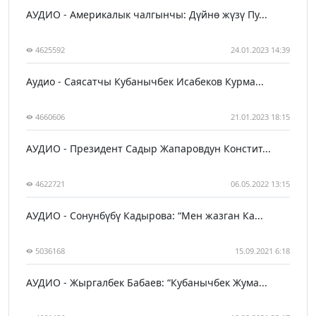
АУДИО - Америкалык чалгынчы: Дүйнө жүзү Пу...
4625592
24.01.2023 14:39
Аудио - Саясатчы Кубанычбек Исабеков Курма...
4660606
21.01.2023 18:15
АУДИО - Президент Садыр Жапаровдун Констит...
4622721
06.05.2022 13:15
АУДИО - Сонунбүбү Кадырова: “Мен жазган Ка...
5036168
15.09.2021 6:18
АУДИО - Жыргалбек Бабаев: “Кубанычбек Жума...