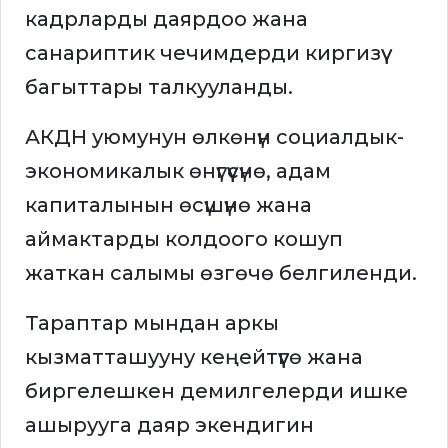
кадрларды даярдоо жана
санариптик чечимдерди киргизүү
багыттары талкууланды.
АКДН уюмунун өлкөнүн социалдык-
экономикалык өнүгүүсүнө, адам
капиталынын өсүшүнө жана
аймактарды колдоого кошуп
жаткан салымы өзгөчө белгиленди.
Тараптар мындан аркы
кызматташууну кеңейтүүгө жана
биргелешкен демилгелерди ишке
ашырууга даяр экендигин