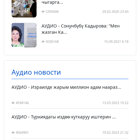
чыгарга...
5392606
29.02.2020 23:43
АУДИО - Сонунбүбү Кадырова: “Мен
жазган Ка...
5036168
15.09.2021 6:18
Аудио новости
АУДИО - Израилде жарым миллион адам наараз...
4594146
13.03.2023 19:22
АУДИО - Түркиядагы издөө-куткаруу иштерин ...
4564901
19.02.2023 21:32