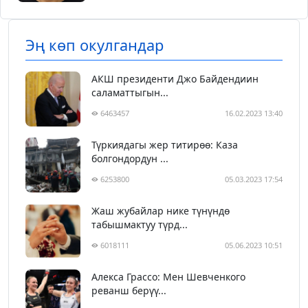
Эң көп окулгандар
АКШ президенти Джо Байдендиин
саламаттыгын...
6463457
16.02.2023 13:40
Түркиядагы жер титирөө: Каза
болгондордун ...
6253800
05.03.2023 17:54
Жаш жубайлар нике түнүндө
табышмактуу түрд...
6018111
05.06.2023 10:51
Алекса Грассо: Мен Шевченкого
реванш берүү...