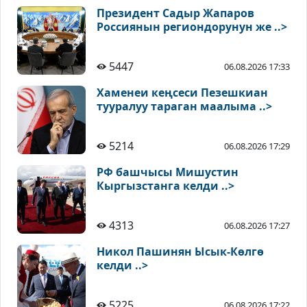
Президент Садыр Жапаров
Россиянын региондорунун же ..>
5447
06.08.2026 17:33
Хаменеи кеңсеси Пезешкиан
тууралуу тараган маалыма ..>
5214
06.08.2026 17:29
РФ башчысы Мишустин
Кыргызстанга келди ..>
4313
06.08.2026 17:27
Никол Пашинян Ысык-Көлгө
келди ..>
5225
06.08.2026 17:22