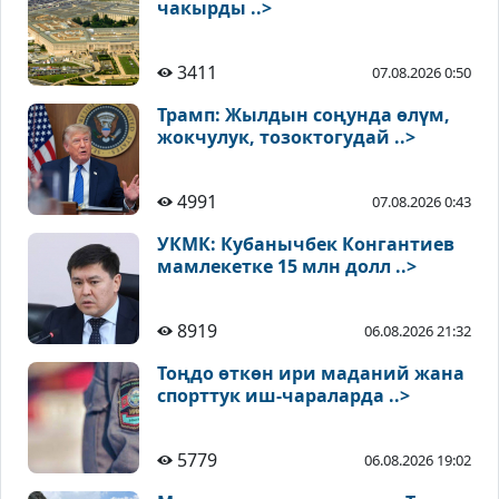
чакырды ..>
3411
07.08.2026 0:50
Трамп: Жылдын соңунда өлүм,
жокчулук, тозоктогудай ..>
4991
07.08.2026 0:43
УКМК: Кубанычбек Конгантиев
мамлекетке 15 млн долл ..>
8919
06.08.2026 21:32
Тоңдо өткөн ири маданий жана
спорттук иш-чараларда ..>
5779
06.08.2026 19:02