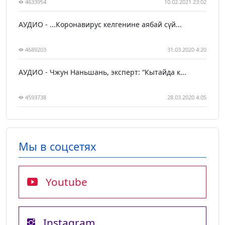
4633954
10.02.2021 23:02
АУДИО - ...Коронавирус келгенине аябай сүй...
4689203
31.03.2020 4:20
АУДИО - Чжун Наньшань, эксперт: “Кытайда к...
4593738
28.03.2020 4:05
Мы в соцсетях
Youtube
Instagram