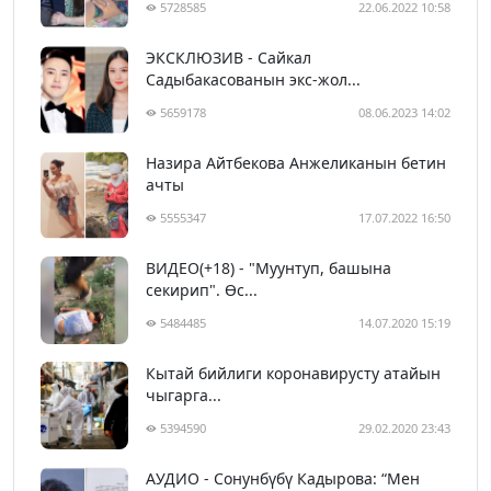
5728585
22.06.2022 10:58
ЭКСКЛЮЗИВ - Сайкал
Садыбакасованын экс-жол...
5659178
08.06.2023 14:02
Назира Айтбекова Анжеликанын бетин
ачты
5555347
17.07.2022 16:50
ВИДЕО(+18) - "Муунтуп, башына
секирип". Өс...
5484485
14.07.2020 15:19
Кытай бийлиги коронавирусту атайын
чыгарга...
5394590
29.02.2020 23:43
АУДИО - Сонунбүбү Кадырова: “Мен