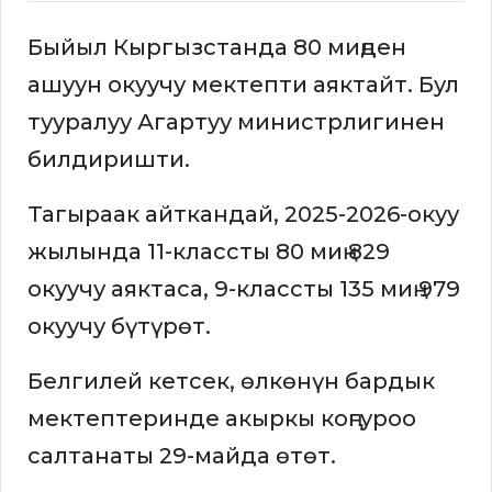
Быйыл Кыргызстанда 80 миңден
ашуун окуучу мектепти аяктайт. Бул
тууралуу Агартуу министрлигинен
билдиришти.
Тагыраак айткандай, 2025-2026-окуу
жылында 11-классты 80 миң 829
окуучу аяктаса, 9-классты 135 миң 979
окуучу бүтүрөт.
Белгилей кетсек, өлкөнүн бардык
мектептеринде акыркы коңгуроо
салтанаты 29-майда өтөт.