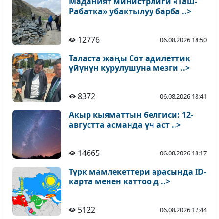
Маданият министрлиги «Таш-
Рабатка» убактылуу барба ..>
12776
06.08.2026 18:50
Таласта жаңы Сот адилеттик
үйүнүн курулушуна мезги ..>
8372
06.08.2026 18:41
Акыр кыяматтын белгиси: 12-
августта асманда үч аст ..>
14665
06.08.2026 18:17
Түрк мамлекеттери арасында ID-
карта менен каттоо д ..>
5122
06.08.2026 17:44