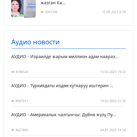
жазган Ка...
5041206
15.09.2021 6:18
Аудио новости
АУДИО - Израилде жарым миллион адам наараз...
4596526
13.03.2023 19:22
АУДИО - Түркиядагы издөө-куткаруу иштерин ...
4567011
19.02.2023 21:32
АУДИО - Америкалык чалгынчы: Дүйнө жүзү Пу...
4627865
24.01.2023 14:39