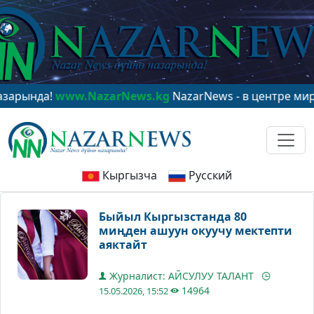
нда!
www.NazarNews.kg
NazarNews - в центре мирового
Кыргызча
Русский
Быйыл Кыргызстанда 80
миңден ашуун окуучу мектепти
аяктайт
Журналист: АЙСУЛУУ ТАЛАНТ
14964
15.05.2026, 15:52