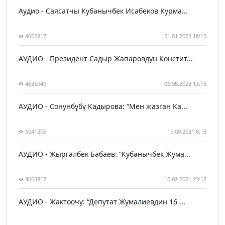
Аудио - Саясатчы Кубанычбек Исабеков Курма...
4662817
21.01.2023 18:15
АУДИО - Президент Садыр Жапаровдун Констит...
4625049
06.05.2022 13:15
АУДИО - Сонунбүбү Кадырова: “Мен жазган Ка...
5041206
15.09.2021 6:18
АУДИО - Жыргалбек Бабаев: “Кубанычбек Жума...
4663817
10.02.2021 23:17
АУДИО - Жактоочу: “Депутат Жумалиевдин 16 ...