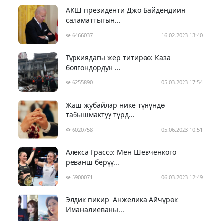
АКШ президенти Джо Байдендиин
саламаттыгын...
6466037
16.02.2023 13:40
Түркиядагы жер титирөө: Каза
болгондордун ...
6255890
05.03.2023 17:54
Жаш жубайлар нике түнүндө
табышмактуу түрд...
6020758
05.06.2023 10:51
Алекса Грассо: Мен Шевченкого
реванш берүү...
5900071
06.03.2023 12:49
Элдик пикир: Анжелика Айчүрөк
Иманалиеваны...