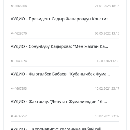
4666468
21.01.2023 18:15
АУДИО - Президент Садыр Жапаровдун Констит...
4628670
06.05.2022 13:15
АУДИО - Сонунбүбү Кадырова: “Мен жазган Ка...
5046974
15.09.2021 6:18
АУДИО - Жыргалбек Бабаев: “Кубанычбек Жума...
4667593
10.02.2021 23:17
АУДИО - Жактоочу: “Депутат Жумалиевдин 16 ...
4637752
10.02.2021 23:02
АУДИО - ...Коронавирус келгенине аябай сүй...