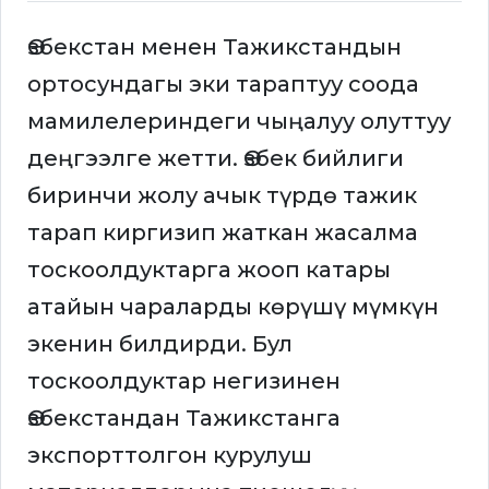
Өзбекстан менен Тажикстандын
ортосундагы эки тараптуу соода
мамилелериндеги чыңалуу олуттуу
деңгээлге жетти. Өзбек бийлиги
биринчи жолу ачык түрдө тажик
тарап киргизип жаткан жасалма
тоскоолдуктарга жооп катары
атайын чараларды көрүшү мүмкүн
экенин билдирди. Бул
тоскоолдуктар негизинен
Өзбекстандан Тажикстанга
экспорттолгон курулуш