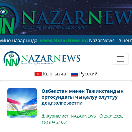
азарында!
www.NazarNews.kg
NazarNews - в центре ми
Кыргызча
Русский
Өзбекстан менен Тажикстандын
ортосундагы чыңалуу олуттуу
деңгээлге жетти
Журналист: NAZARNEWS
26.01.2026,
21661
16:13