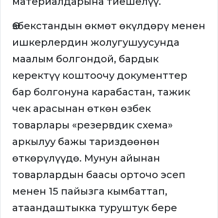
материалдарына тиешелүү.
Өзбекстандын өкмөт өкүлдөрү менен
ишкерлердин жолугушуусунда
маалым болгондой, бардык
керектүү коштоочу документтер
бар болгонуна карабастан, тажик
чек арасынан өткөн өзбек
товарлары «резервдик схема»
аркылуу бажы тариздөөнөн
өткөрүлүүдө. Мунун айынан
товарлардын баасы орточо эсеп
менен 15 пайызга кымбаттап,
атаандаштыкка туруштук бере