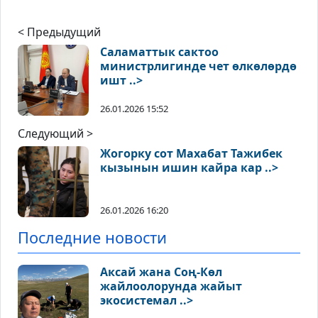
< Предыдущий
Саламаттык сактоо
министрлигинде чет өлкөлөрдө
ишт ..>
26.01.2026 15:52
Следующий >
Жогорку сот Махабат Тажибек
кызынын ишин кайра кар ..>
26.01.2026 16:20
Последние новости
Аксай жана Соң-Көл
жайлоолорунда жайыт
экосистемал ..>