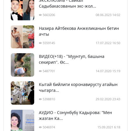
ЭКСКЛЮЗИВ - Сайкал
Садыбакасованын экс-жол...
5663206
08.06.2023 14:02
Назира Айтбекова Анжеликанын бетин
ачты
5559145
17.07.2022 16:50
ВИДЕО(+18) - "Муунтуп, башына
секирип". Өс...
5487701
14.07.2020 15:19
Кытай бийлиги коронавирусту атайын
чыгарга...
5398810
29.02.2020 23:43
АУДИО - Сонунбүбү Кадырова: “Мен
жазган Ка...
5046974
15.09.2021 6:18