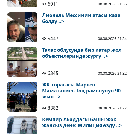
6011
08.08.2026 21:36
Лионель Мессинин атасы каза
болду ..>
5447
08.08.2026 21:34
Талас облусунда бир катар жол
объектилеринде жүргү ..>
6345
08.08.2026 21:32
ЖК төрагасы Марлен
Маматалиев Тоң районунун 90
жыл ..>
8882
08.08.2026 21:27
Кемпир-Абаддагы башы жок
жансыз дене: Милиция өздү ..>