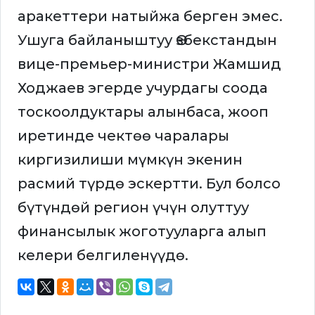
аракеттери натыйжа берген эмес.
Ушуга байланыштуу Өзбекстандын
вице-премьер-министри Жамшид
Ходжаев эгерде учурдагы соода
тоскоолдуктары алынбаса, жооп
иретинде чектөө чаралары
киргизилиши мүмкүн экенин
расмий түрдө эскертти. Бул болсо
бүтүндөй регион үчүн олуттуу
финансылык жоготууларга алып
келери белгиленүүдө.