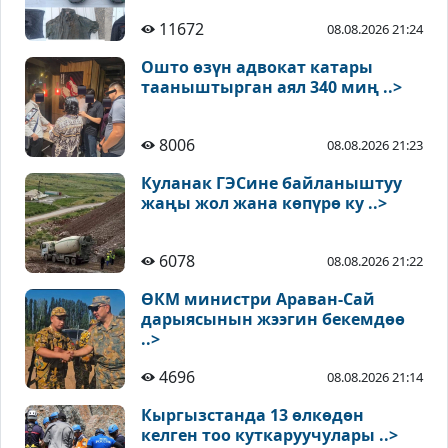
11672
08.08.2026 21:24
Ошто өзүн адвокат катары
тааныштырган аял 340 миң ..>
8006
08.08.2026 21:23
Куланак ГЭСине байланыштуу
жаңы жол жана көпүрө ку ..>
6078
08.08.2026 21:22
ӨКМ министри Араван-Сай
дарыясынын жээгин бекемдөө
..>
4696
08.08.2026 21:14
Кыргызстанда 13 өлкөдөн
келген тоо куткаруучулары ..>