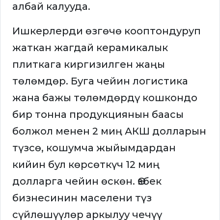
албай калууда.
Ишкерлерди өзгөчө кооптондуруп
жаткан жагдай керамикалык
плиткага киргизилген жаңы
төлөмдөр. Буга чейин логистика
жана бажы төлөмдөрдү кошкондо
бир тонна продукциянын баасы
болжол менен 2 миң АКШ долларын
түзсө, кошумча жыйымдардан
кийин бул көрсөткүч 12 миң
долларга чейин өскөн. Өзбек
бизнесинин маселени түз
сүйлөшүүлөр аркылуу чечүү