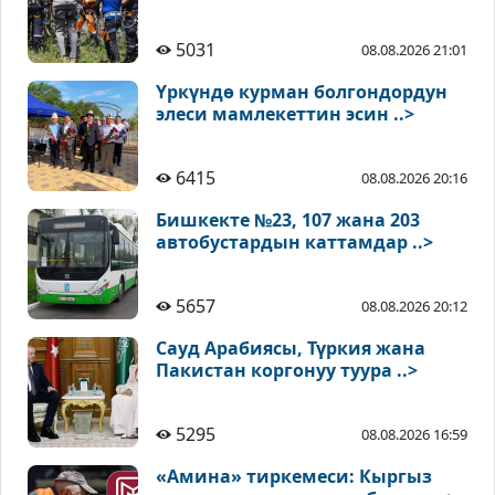
5031
08.08.2026 21:01
Үркүндө курман болгондордун
элеси мамлекеттин эсин ..>
6415
08.08.2026 20:16
Бишкекте №23, 107 жана 203
автобустардын каттамдар ..>
5657
08.08.2026 20:12
Сауд Арабиясы, Түркия жана
Пакистан коргонуу туура ..>
5295
08.08.2026 16:59
«Амина» тиркемеси: Кыргыз