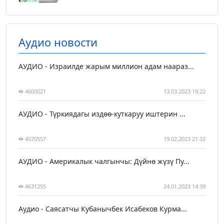
Аудио новости
АУДИО - Израилде жарым миллион адам наараз...
4600021
13.03.2023 19:22
АУДИО - Түркиядагы издөө-куткаруу иштерин ...
4570557
19.02.2023 21:32
АУДИО - Америкалык чалгынчы: Дүйнө жүзү Пу...
4631255
24.01.2023 14:39
Аудио - Саясатчы Кубанычбек Исабеков Курма...