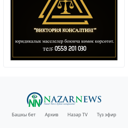
Башкы бет
Архив
Назар TV
Түз эфир