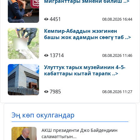
мигранттары эмнени билиш ..>
4451
08.08.2026 16:44
Кемпир-Абаддын жээгинен
башы жок адамдын сөөгү таб ..>
13714
08.08.2026 11:46
Улуттук тарых музейинин 4–5-
кабаттары кытай тарапк ..>
7985
08.08.2026 11:27
Эң көп окулгандар
АКШ президенти Джо Байдендиин
саламаттыгын...