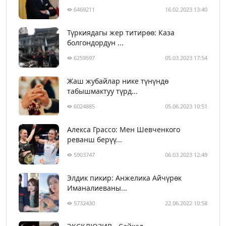
6469211
16.02.2023 13:40
Түркиядагы жер титирөө: Каза
болгондордун ...
6259597
05.03.2023 17:54
Жаш жубайлар нике түнүндө
табышмактуу түрд...
6024885
05.06.2023 10:51
Алекса Грассо: Мен Шевченкого
реванш берүү...
5903747
06.03.2023 12:49
Элдик пикир: Анжелика Айчүрөк
Иманалиеваны...
5732430
22.06.2022 10:58