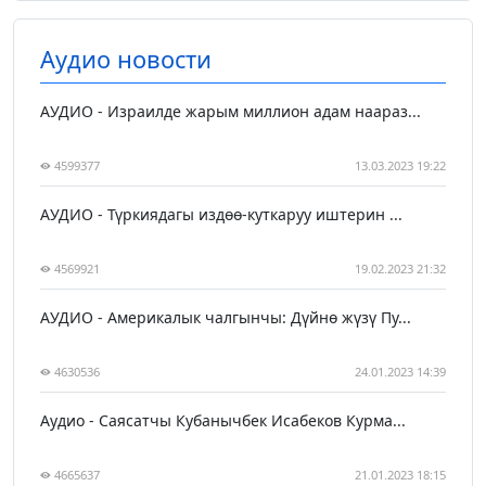
Аудио новости
АУДИО - Израилде жарым миллион адам наараз...
4599377
13.03.2023 19:22
АУДИО - Түркиядагы издөө-куткаруу иштерин ...
4569921
19.02.2023 21:32
АУДИО - Америкалык чалгынчы: Дүйнө жүзү Пу...
4630536
24.01.2023 14:39
Аудио - Саясатчы Кубанычбек Исабеков Курма...
4665637
21.01.2023 18:15