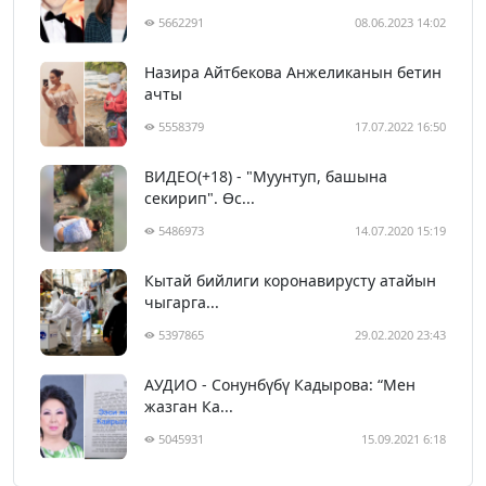
5662291
08.06.2023 14:02
Назира Айтбекова Анжеликанын бетин
ачты
5558379
17.07.2022 16:50
ВИДЕО(+18) - "Муунтуп, башына
секирип". Өс...
5486973
14.07.2020 15:19
Кытай бийлиги коронавирусту атайын
чыгарга...
5397865
29.02.2020 23:43
АУДИО - Сонунбүбү Кадырова: “Мен
жазган Ка...
5045931
15.09.2021 6:18