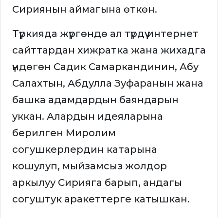
Сириянын аймагына өткөн.
Түркияда жүргөндө ал түрдүү интернет
сайттардан хижратка жана жихадга
үндөгөн Садик Самаркандинин, Абу
Салахтын, Абдулла Зуфаранын жана
башка адамдардын баяндарын
уккан. Алардын идеяларына
берилген Миролим
согушкерлердин катарына
кошулуп, мыйзамсыз жолдор
аркылуу Сирияга барып, андагы
согуштук аракеттерге катышкан.