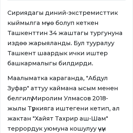
Сириядагы диний-экстремисттик
кыймылга мүчө болуп кеткен
Ташкенттин 34 жаштагы тургунуна
издөө жарыяланды. Бул тууралуу
Ташкент шаардык ички иштер
башкармалыгы билдирди.
Маалыматка караганда, "Абдул
Зуфар" аттуу каймана ысым менен
белгилүү Миролим Улмасов 2018-
жылы Түркияга иштегени кетип, ал
жактан "Хайят Тахрир аш-Шам"
террордук уюмуна кошулуу үчүн