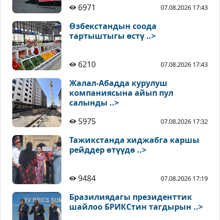
6971
07.08.2026 17:43
Өзбекстандын соода
тартыштыгы өстү ..>
6210
07.08.2026 17:43
Жалал-Абадда курулуш
компаниясына айып пул
салынды ..>
5975
07.08.2026 17:32
Тажикстанда хиджабга каршы
рейддер өтүүдө ..>
9484
07.08.2026 17:19
Бразилиядагы президенттик
шайлоо БРИКСтин тагдырын ..>