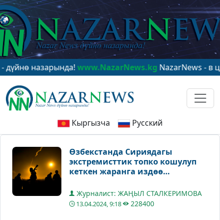
ө назарында!
www.NazarNews.kg
NazarNews - в центре
Кыргызча
Русский
Өзбекстанда Сириядагы
экстремисттик топко кошулуп
кеткен жаранга издөө
жарыяланды
Журналист: ЖАҢЫЛ СТАЛКЕРИМОВА
228400
13.04.2024, 9:18