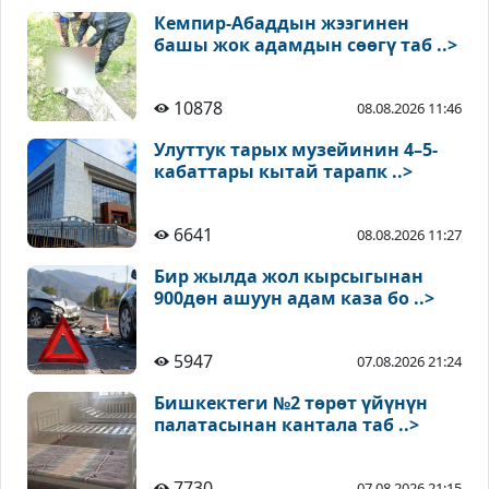
Кемпир-Абаддын жээгинен
башы жок адамдын сөөгү таб ..>
10878
08.08.2026 11:46
Улуттук тарых музейинин 4–5-
кабаттары кытай тарапк ..>
6641
08.08.2026 11:27
Бир жылда жол кырсыгынан
900дөн ашуун адам каза бо ..>
5947
07.08.2026 21:24
Бишкектеги №2 төрөт үйүнүн
палатасынан кантала таб ..>
7730
07.08.2026 21:15