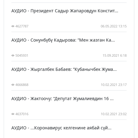
АУДИО - Президент Садыр Жапаровдун Констит...
4627787
06.05.2022 13:15
АУДИО - Сонунбүбү Кадырова: “Мен жазган Ка...
5045931
15.09.2021 6:18
АУДИО - Жыргалбек Бабаев: “Кубанычбек Жума...
4666868
10.02.2021 23:17
АУДИО - Жактоочу: “Депутат Жумалиевдин 16 ...
4637016
10.02.2021 23:02
АУДИО - ...Коронавирус келгенине аябай сүй...