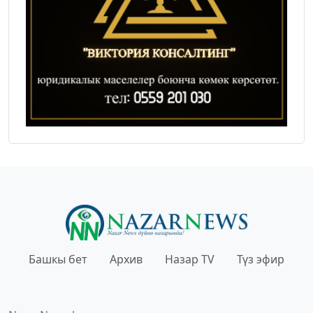
Башкы бет
Архив
Назар TV
Түз эфир