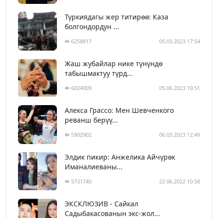
Түркиядагы жер титирөө: Каза
болгондордун ...
6258817
05.03.2023 17:54
Жаш жубайлар нике түнүндө
табышмактуу түрд...
6024009
05.06.2023 10:51
Алекса Грассо: Мен Шевченкого
реванш берүү...
5902902
06.03.2023 12:49
Элдик пикир: Анжелика Айчүрөк
Иманалиеваны...
5731740
22.06.2022 10:58
ЭКСКЛЮЗИВ - Сайкал
Садыбакасованын экс-жол...