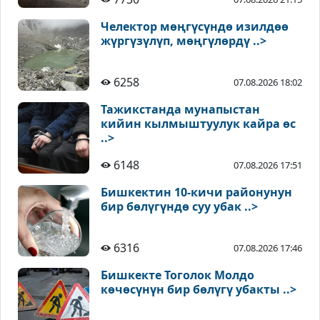
Челектор мөңгүсүндө изилдөө
жүргүзүлүп, мөңгүлөрдү ..>
6258
07.08.2026 18:02
Тажикстанда мунапыстан
кийин кылмыштуулук кайра өс
..>
6148
07.08.2026 17:51
Бишкектин 10-кичи районунун
бир бөлүгүндө суу убак ..>
6316
07.08.2026 17:46
Бишкекте Тоголок Молдо
көчөсүнүн бир бөлүгү убакты ..>