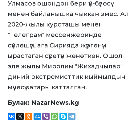
Улмасов ошондон бери үй-бүлөсү
менен байланышка чыккан эмес. Ал
2020-жылы курсташы менен
"Телеграм" мессенжеринде
сүйлөшүп, ага Сирияда жүргөнүн
ырастаган сүрөтүн жөнөткөн. Ошол
эле жылы Миролим "Жихадчылар"
диний-экстремисттик кыймылдын
мүчөсү катары катталган.
Булак: NazarNews.kg