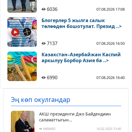
6036
07.08.2026 17:08
Блогерлер 5 жылга салык
төлөөдөн бошотулат. Презид ..>
7137
07.08.2026 16:50
Казакстан–Азербайжан Каспий
аркылуу Борбор Азия ба ..>
6990
07.08.2026 16:40
Эң көп окулгандар
АКШ президенти Джо Байдендиин
саламаттыгын...
6468492
16.02.2023 13:40