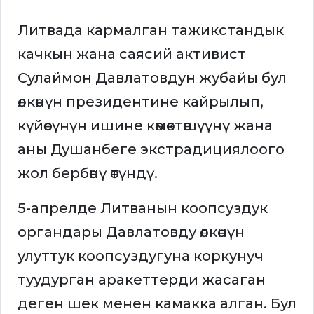
Литвада кармалган тажикстандык
качкын жана саясий активист
Сулаймон Давлатовдун жубайы бул
өлкөнүн президентине кайрылып,
күйөөсүнүн ишине көмөктөшүүнү жана
аны Душанбеге экстрадициялоого
жол бербөөнү өтүндү.
5-апрелде Литванын коопсуздук
органдары Давлатовду өлкөнүн
улуттук коопсуздугуна коркунуч
туудурган аракеттерди жасаган
деген шек менен камакка алган. Бул