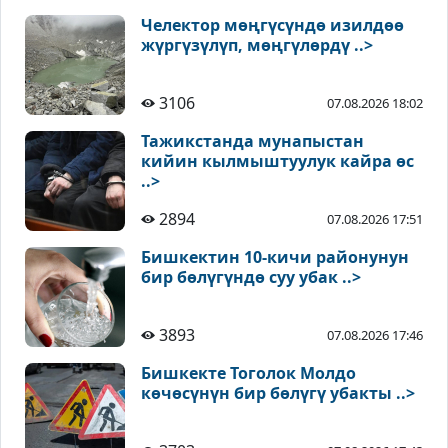
Челектор мөңгүсүндө изилдөө
жүргүзүлүп, мөңгүлөрдү ..>
3106
07.08.2026 18:02
Тажикстанда мунапыстан
кийин кылмыштуулук кайра өс
..>
2894
07.08.2026 17:51
Бишкектин 10-кичи районунун
бир бөлүгүндө суу убак ..>
3893
07.08.2026 17:46
Бишкекте Тоголок Молдо
көчөсүнүн бир бөлүгү убакты ..>