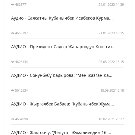
4628771
24.01.2023 14:39
Аудио - Саясатчы Кубанычбек Исабеков Курма...
4663797
21.01.2023 18:15
АУДИО - Президент Садыр Жапаровдун Констит...
4626134
06.05.2022 13:15
АУДИО - Сонунбүбү Кадырова: “Мен жазган Ка...
5043534
15.09.2021 6:18
АУДИО - Жыргалбек Бабаев: “Кубанычбек Жума...
4664998
10.02.2021 23:17
АУДИО - Жактоочу: “Депутат Жумалиевдин 16 ...