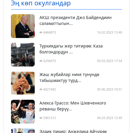
Эң көп окулгандар
АКШ президенти Джо Байдендиин
саламаттыгын...
6466873
16.02.2023 13:40
Түркиядагы жер титирөө: Каза
болгондордун ...
6256973
05.03.2023 17:54
Жаш жубайлар нике түнүндө
табышмактуу түрд...
6021942
05.06.2023 10:51
Алекса Грассо: Мен Шевченкого
реванш берүү...
5901212
06.03.2023 12:49
Элдик пикир: Анжелика Айчүрөк