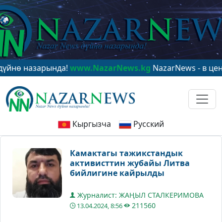
азарында!
www.NazarNews.kg
NazarNews - в центре ми
Кыргызча
Русский
Камактагы тажикстандык
активисттин жубайы Литва
бийлигине кайрылды
Журналист: ЖАҢЫЛ СТАЛКЕРИМОВА
211560
13.04.2024, 8:56