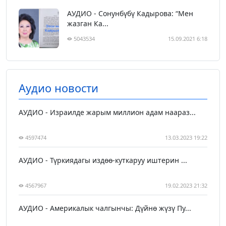
АУДИО - Сонунбүбү Кадырова: “Мен
жазган Ка...
5043534
15.09.2021 6:18
Аудио новости
АУДИО - Израилде жарым миллион адам наараз...
4597474
13.03.2023 19:22
АУДИО - Түркиядагы издөө-куткаруу иштерин ...
4567967
19.02.2023 21:32
АУДИО - Америкалык чалгынчы: Дүйнө жүзү Пу...