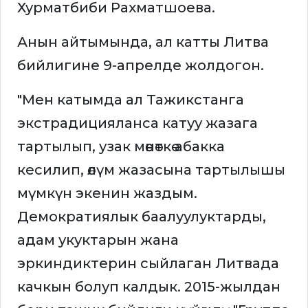
Хурматбиби Рахматшоева.
Анын айтымында, ал катты Литва
бийлигине 9-апрелде жолдогон.
"Мен катымда ал Тажикстанга
экстрадицияланса катуу жазага
тартылып, узак мөөнөткө абакка
кесилип, өлүм жазасына тартылышы
мүмкүн экенин жаздым.
Демократиялык баалуулуктарды,
адам укуктарын жана
эркиндиктерин сыйлаган Литвада
качкын болуп калдык. 2015-жылдан