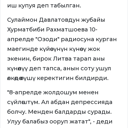
иш купуя деп табылган.
Сулаймон Давлатовдун жубайы
Хурматбиби Рахматшоева 10-
апрелде "Озоди" радиосуна курган
маегинде күйөөсүнүн күнөөсү жок
экенин, бирок Литва тарап аны
күнөөлүү деп тапса, анын соту ушул
өлкөдө өтүшү керектигин билдирди.
"8-апрелде жолдошум менен
сүйлөштүм. Ал абдан депрессияда
болчу. Менден балдарды сурады.
Улуу балабыз ооруп жатат", - деди