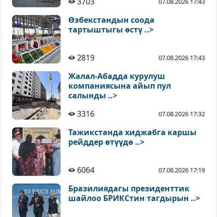
3703
07.08.2026 17:43
Өзбекстандын соода
тартыштыгы өстү ..>
2819
07.08.2026 17:43
Жалал-Абадда курулуш
компаниясына айып пул
салынды ..>
3316
07.08.2026 17:32
Тажикстанда хиджабга каршы
рейддер өтүүдө ..>
6064
07.08.2026 17:19
Бразилиядагы президенттик
шайлоо БРИКСтин тагдырын ..>