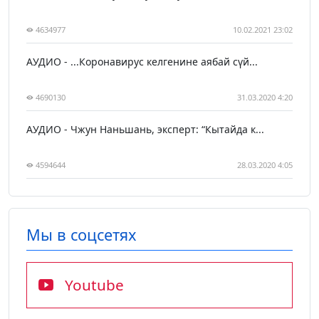
4634977
10.02.2021 23:02
АУДИО - ...Коронавирус келгенине аябай сүй...
4690130
31.03.2020 4:20
АУДИО - Чжун Наньшань, эксперт: “Кытайда к...
4594644
28.03.2020 4:05
Мы в соцсетях
Youtube