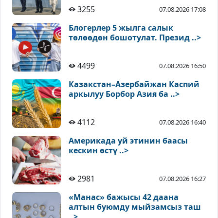
3255
07.08.2026 17:08
Блогерлер 5 жылга салык
төлөөдөн бошотулат. Презид ..>
4499
07.08.2026 16:50
Казакстан–Азербайжан Каспий
аркылуу Борбор Азия ба ..>
4112
07.08.2026 16:40
Америкада уй этинин баасы
кескин өстү ..>
2981
07.08.2026 16:27
«Манас» бажысы 42 даана
алтын буюмду мыйзамсыз таш
..>