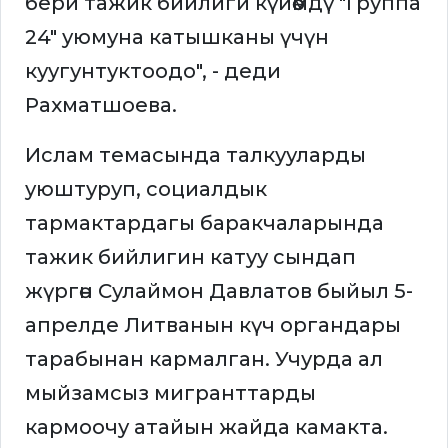
бери тажик бийлиги күйөөмдү "Группа
24" уюмуна катышканы үчүн
куугунтуктоодо", - деди
Рахматшоева.
Ислам темасында талкууларды
уюштуруп, социалдык
тармактардагы баракчаларында
тажик бийлигин катуу сындап
жүргөн Сулаймон Давлатов быйыл 5-
апрелде Литванын күч органдары
тарабынан кармалган. Учурда ал
мыйзамсыз мигранттарды
кармоочу атайын жайда камакта.