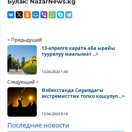
Булак: NazarNews.kg
< Предыдущий
13-апрелге карата аба ырайы
тууралуу маалымат ..>
13.04.2024 1:40
Следующий >
Өзбекстанда Сириядагы
экстремисттик топко кошулуп ..>
13.04.2024 9:18
Последние новости