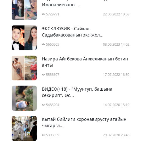
Иманалиеваны...
5729791
22.06.2022 10:58
ЭКСКЛЮЗИВ - Сайкал
Садыбакасованын экс-жол...
5660305
08.06.2023 14:02
Назира Айтбекова Анжеликанын бетин
ачты
5556607
17.07.2022 16:50
ВИДЕО(+18) - "Муунтуп, башына
секирип". Өс...
5485204
14.07.2020 15:19
Кытай бийлиги коронавирусту атайын
чыгарга...
5395939
29.02.2020 23:43