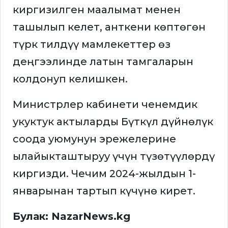
киргизилген маалымат менен
ташылып келет, анткени көптөгөн
түрк тилдүү мамлекеттер өз
деңгээлинде латын тамгаларын
колдонуп келишкен.
Министрлер кабинети ченемдик
укуктук актыларды Бүткүл дүйнөлүк
соода уюмунун эрежелерине
ылайыкташтыруу үчүн түзөтүүлөрдү
киргизди. Чечим 2024-жылдын 1-
январынан тартып күчүнө кирет.
Булак: NazarNews.kg