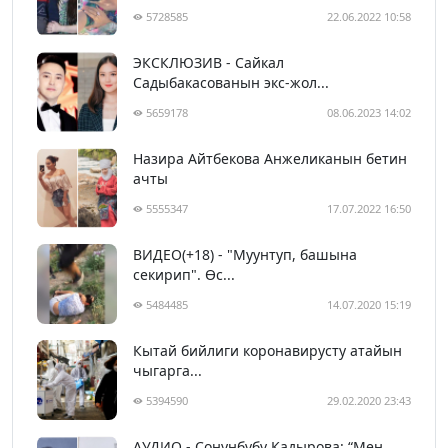
5728585
22.06.2022 10:58
ЭКСКЛЮЗИВ - Сайкал
Садыбакасованын экс-жол...
5659178
08.06.2023 14:02
Назира Айтбекова Анжеликанын бетин
ачты
5555347
17.07.2022 16:50
ВИДЕО(+18) - "Муунтуп, башына
секирип". Өс...
5484485
14.07.2020 15:19
Кытай бийлиги коронавирусту атайын
чыгарга...
5394590
29.02.2020 23:43
АУДИО - Сонунбүбү Кадырова: “Мен