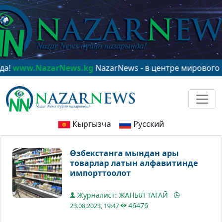
w.NazarNews.kg
NazarNews - в центре мирового внима
Кыргызча
Русский
Өзбекстанга мындан ары
товарлар латын алфавитинде
импорттоолот
Журналист: ЖАНЫЛ ТАГАЙ
46476
23.08.2023, 19:47