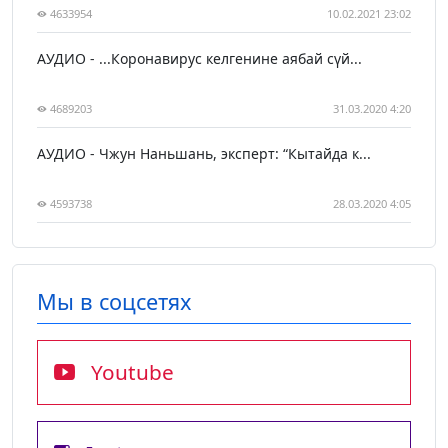
4633954
10.02.2021 23:02
АУДИО - ...Коронавирус келгенине аябай сүй...
4689203
31.03.2020 4:20
АУДИО - Чжун Наньшань, эксперт: “Кытайда к...
4593738
28.03.2020 4:05
Мы в соцсетях
Youtube