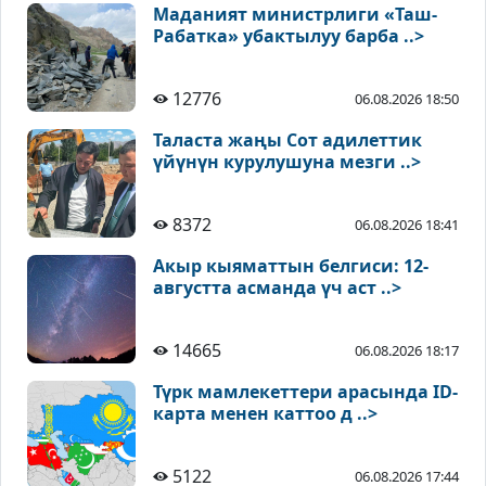
Маданият министрлиги «Таш-
Рабатка» убактылуу барба ..>
12776
06.08.2026 18:50
Таласта жаңы Сот адилеттик
үйүнүн курулушуна мезги ..>
8372
06.08.2026 18:41
Акыр кыяматтын белгиси: 12-
августта асманда үч аст ..>
14665
06.08.2026 18:17
Түрк мамлекеттери арасында ID-
карта менен каттоо д ..>
5122
06.08.2026 17:44