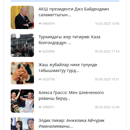
АКШ президенти Джо Байдендиин
саламаттыгын...
6465974
16.02.2023 13:40
Түркиядагы жер титирөө: Каза
болгондордун ...
6255890
05.03.2023 17:54
Жаш жубайлар нике түнүндө
табышмактуу түрд...
6020758
05.06.2023 10:51
Алекса Грассо: Мен Шевченкого
реванш берүү...
5900071
06.03.2023 12:49
Элдик пикир: Анжелика Айчүрөк
Иманалиеваны...