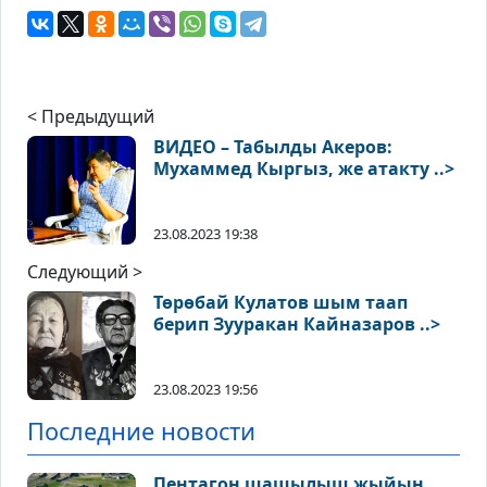
< Предыдущий
ВИДЕО – Табылды Акеров:
Мухаммед Кыргыз, же атакту ..>
23.08.2023 19:38
Следующий >
Төрөбай Кулатов шым таап
берип Зууракан Кайназаров ..>
23.08.2023 19:56
Последние новости
Пентагон шашылыш жыйын