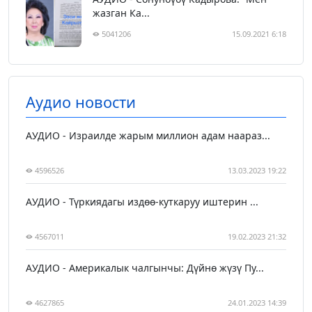
жазган Ка...
5041206
15.09.2021 6:18
Аудио новости
АУДИО - Израилде жарым миллион адам наараз...
4596526
13.03.2023 19:22
АУДИО - Түркиядагы издөө-куткаруу иштерин ...
4567011
19.02.2023 21:32
АУДИО - Америкалык чалгынчы: Дүйнө жүзү Пу...
4627865
24.01.2023 14:39