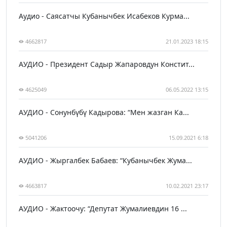
Аудио - Саясатчы Кубанычбек Исабеков Курма...
4662817
21.01.2023 18:15
АУДИО - Президент Садыр Жапаровдун Констит...
4625049
06.05.2022 13:15
АУДИО - Сонунбүбү Кадырова: “Мен жазган Ка...
5041206
15.09.2021 6:18
АУДИО - Жыргалбек Бабаев: “Кубанычбек Жума...
4663817
10.02.2021 23:17
АУДИО - Жактоочу: “Депутат Жумалиевдин 16 ...