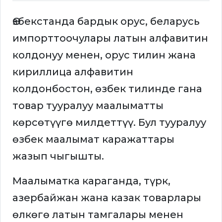
Өзбекстанда бардык орус, беларусь
импорттоочулары латын алфавитин
колдонуу менен, орус тилин жана
кириллица алфавитин
колдонбостон, өзбек тилинде гана
товар тууралуу маалыматты
көрсөтүүгө милдеттүү. Бул тууралуу
өзбек маалымат каражаттары
жазып чыгышты.
Маалыматка караганда, түрк,
азербайжан жана казак товарлары
өлкөгө латын тамгалары менен