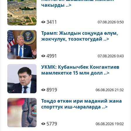
чакырды ..>
3411
07.08.2026 0:50
Трамп: Жылдын соңунда өлүм,
жокчулук, тозоктогудай ..>
4991
07.08.2026 0:43
УКМК: Кубанычбек Конгантиев
мамлекетке 15 млн долл ..>
8919
06.08.2026 21:32
Тоңдо өткөн ири маданий жана
спорттук иш-чараларда ..>
5779
06.08.2026 19:02