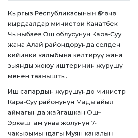
Кыргыз Республикасынын Өзгөчө
кырдаалдар министри Канатбек
Чыныбаев Ош облусунун Кара-Суу
жана Алай райондорунда селден
кийинки калыбына келтирүү жана
зыянды жоюу иштеринин жүрүшү
менен таанышты.
Иш сапардын жүрүшүндө министр
Кара-Суу районунун Мады айыл
аймагында жайгашкан Ош–
Эркештам унаа жолунун 7-
чакырымындагы Муян каналын