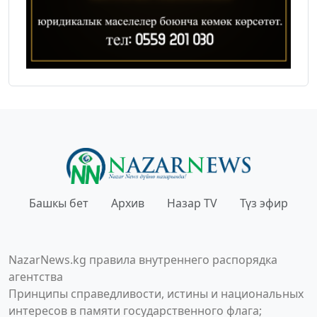
Башкы бет
Архив
Назар TV
Түз эфир
NazarNews.kg правила внутреннего распорядка
агентства
Принципы справедливости, истины и национальных
интересов в памяти государственного флага;