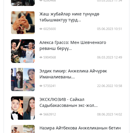
6260468
05.03.2023 17:54
Жаш жубайлар нике түнүндө
табышмактуу түрд...
6025600
05.06.2023 10:51
Алекса Грассо: Мен Шевченкого
реванш берүү...
5904568
06.03.2023 12:49
Элдик пикир: Анжелика Айчүрөк
Иманалиеваны...
5733241
22.06.2022 10:58
ЭКСКЛЮЗИВ - Сайкал
Садыбакасованын экс-жол...
5663912
08.06.2023 14:02
Назира Айтбекова Анжеликанын бетин