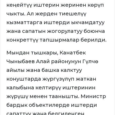
кеңейтүү иштерин жеринен көрүп
чыкты. Ал жерден тиешелүү
кызматтарга иштерди ыкчамдатуу
жана сапатын жогорулатуу боюнча
конкреттүү тапшырмалар берилди.
Мындан тышкары, Канатбек
Чыныбаев Алай районунун Гүлчө
айылы жана башка калктуу
конуштарда жүргүзүлүп жаткан
калыбына келтирүү иштеринин
жүрүшү менен таанышты. Министр
бардык объектилерде иштерди
сапаттуу жана белгиленген