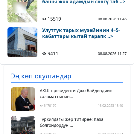
башы жок адамдын сөөгү таб ..>
15519
08.08.2026 11:46
Улуттук тарых музейинин 4–5-
кабаттары кытай тарапк ..>
9411
08.08.2026 11:27
Эң көп окулгандар
АКШ президенти Джо Байдендиин
саламаттыгын...
6470170
16.02.2023 13:40
Түркиядагы жер титирөө: Каза
болгондордун ...