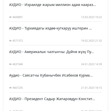
АУДИО - Израилде жарым миллион адам наараз...
4600891
13.03.2023 19:22
АУДИО - Түркиядагы издөө-куткаруу иштерин ...
4571372
19.02.2023 21:32
АУДИО - Америкалык чалгынчы: Дүйнө жүзү Пу...
4631948
24.01.2023 14:39
Аудио - Саясатчы Кубанычбек Исабеков Курма...
4667235
21.01.2023 18:15
АУДИО - Президент Садыр Жапаровдун Констит...