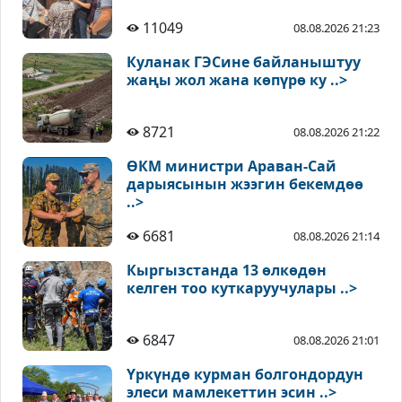
11049
08.08.2026 21:23
Куланак ГЭСине байланыштуу
жаңы жол жана көпүрө ку ..>
8721
08.08.2026 21:22
ӨКМ министри Араван-Сай
дарыясынын жээгин бекемдөө
..>
6681
08.08.2026 21:14
Кыргызстанда 13 өлкөдөн
келген тоо куткаруучулары ..>
6847
08.08.2026 21:01
Үркүндө курман болгондордун
элеси мамлекеттин эсин ..>