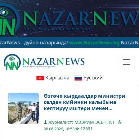
 - дүйнө назарында!
www.NazarNews.kg
NazarNews - в
Кыргызча
Русский
Өзгөчө кырдаалдар министри
селден кийинки калыбына
келтирүү иштери менен
таанышты
Журналист: МЭЭРИМ ЭСЕНГУЛ
12691
08.06.2026, 18:53