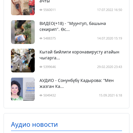
ачты
5560011
17.07.2022 16:50
ВИДЕО(+18) - "Муунтуп, башына
секирип". Өс...
5488375
14.07.2020 15:19
Кытай бийлиги коронавирусту атайын
чыгарга...
5399646
29.02.2020 23:43
АУДИО - Сонунбүбү Кадырова: “Мен
жазган Ка...
5049432
15.09.2021 6:18
Аудио новости