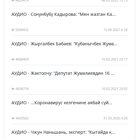
4629419
06.05.2022 13:15
АУДИО - Сонунбүбү Кадырова: “Мен жазган Ка...
5049432
15.09.2021 6:18
АУДИО - Жыргалбек Бабаев: “Кубанычбек Жума...
4668469
10.02.2021 23:17
АУДИО - Жактоочу: “Депутат Жумалиевдин 16 ...
4638718
10.02.2021 23:02
АУДИО - ...Коронавирус келгенине аябай сүй...
4693562
31.03.2020 4:20
АУДИО - Чжун Наньшань, эксперт: “Кытайда к...