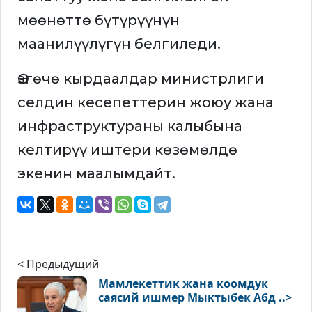
мөөнөттө бүтүрүүнүн
маанилүүлүгүн белгиледи.
Өзгөчө кырдаалдар министрлиги
селдин кесепеттерин жоюу жана
инфраструктураны калыбына
келтирүү иштери көзөмөлдө
экенин маалымдайт.
< Предыдущий
Мамлекеттик жана коомдук
саясий ишмер Мыктыбек Абд ..>