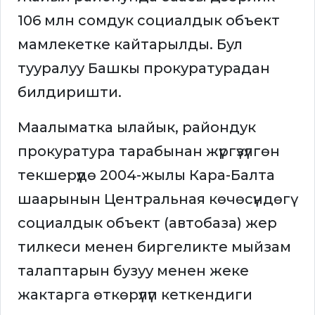
106 млн сомдук социалдык объект
мамлекетке кайтарылды. Бул
тууралуу Башкы прокуратурадан
билдиришти.
Маалыматка ылайык, райондук
прокуратура тарабынан жүргүзүлгөн
текшерүүдө 2004-жылы Кара-Балта
шаарынын Центральная көчөсүндөгү
социалдык объект (автобаза) жер
тилкеси менен биргеликте мыйзам
талаптарын бузуу менен жеке
жактарга өткөрүлүп кеткендиги