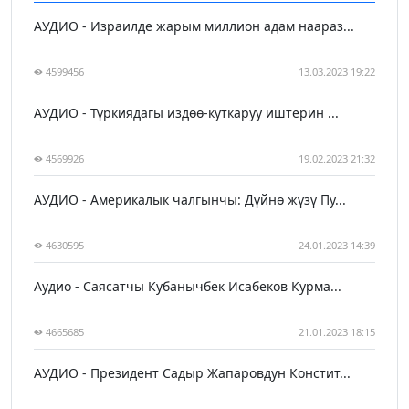
АУДИО - Израилде жарым миллион адам наараз...
4599456
13.03.2023 19:22
АУДИО - Түркиядагы издөө-куткаруу иштерин ...
4569926
19.02.2023 21:32
АУДИО - Америкалык чалгынчы: Дүйнө жүзү Пу...
4630595
24.01.2023 14:39
Аудио - Саясатчы Кубанычбек Исабеков Курма...
4665685
21.01.2023 18:15
АУДИО - Президент Садыр Жапаровдун Констит...