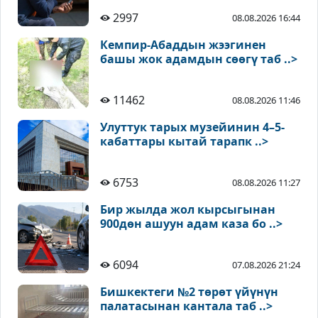
2997
08.08.2026 16:44
Кемпир-Абаддын жээгинен
башы жок адамдын сөөгү таб ..>
11462
08.08.2026 11:46
Улуттук тарых музейинин 4–5-
кабаттары кытай тарапк ..>
6753
08.08.2026 11:27
Бир жылда жол кырсыгынан
900дөн ашуун адам каза бо ..>
6094
07.08.2026 21:24
Бишкектеги №2 төрөт үйүнүн
палатасынан кантала таб ..>