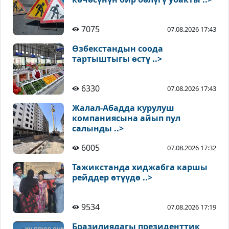
7075
07.08.2026 17:43
Өзбекстандын соода
тартыштыгы өстү ..>
6330
07.08.2026 17:43
Жалал-Абадда курулуш
компаниясына айып пул
салынды ..>
6005
07.08.2026 17:32
Тажикстанда хиджабга каршы
рейддер өтүүдө ..>
9534
07.08.2026 17:19
Бразилиядагы президенттик