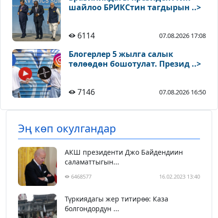
шайлоо БРИКСтин тагдырын ..>
6114
07.08.2026 17:08
Блогерлер 5 жылга салык
төлөөдөн бошотулат. Презид ..>
7146
07.08.2026 16:50
Эң көп окулгандар
АКШ президенти Джо Байдендиин
саламаттыгын...
6468577
16.02.2023 13:40
Түркиядагы жер титирөө: Каза
болгондордун ...