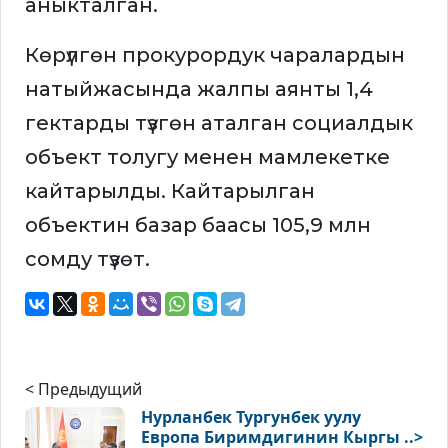
аныкталган.
Көрүлгөн прокурордук чаралардын
натыйжасында жалпы аянты 1,4
гектарды түзгөн аталган социалдык
объект толугу менен мамлекетке
кайтарылды. Кайтарылган
объектин базар баасы 105,9 млн
сомду түзөт.
< Предыдущий
Нурланбек Тургунбек уулу
Европа Биримдигинин Кыргы ..>