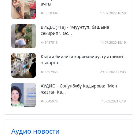
ачты
5558394
17.07.2022 16:50
ВИДЕО(+18) - "Муунтуп, башына
секирип". Өс...
5487015
14.07.2020 15:19
Кытай бийлиги коронавирусту атайын
чыгарга...
5397963
29.02.2020 23:43
АУДИО - Сонунбүбү Кадырова: “Мен
жазган Ка...
5045976
15.09.2021 6:18
Аудио новости