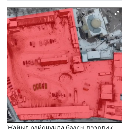
Жайыл районунда баасы дээрлик