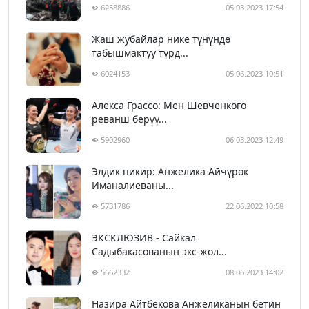
6258886
05.03.2023 17:54
Жаш жубайлар нике түнүндө
табышмактуу түрд...
6024153
05.06.2023 10:51
Алекса Грассо: Мен Шевченкого
реванш берүү...
5902960
06.03.2023 12:49
Элдик пикир: Анжелика Айчүрөк
Иманалиеваны...
5731786
22.06.2022 10:58
ЭКСКЛЮЗИВ - Сайкал
Садыбакасованын экс-жол...
5662332
08.06.2023 14:02
Назира Айтбекова Анжеликанын бетин