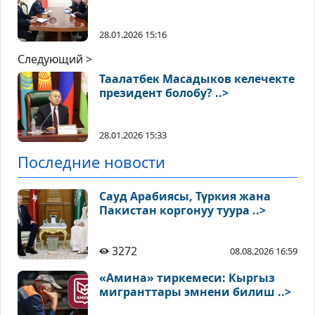
28.01.2026 15:16
Следующий >
Таалатбек Масадыков келечекте
президент болобу? ..>
28.01.2026 15:33
Последние новости
Сауд Арабиясы, Түркия жана
Пакистан коргонуу туура ..>
3272
08.08.2026 16:59
«Амина» тиркемеси: Кыргыз
мигранттары эмнени билиш ..>