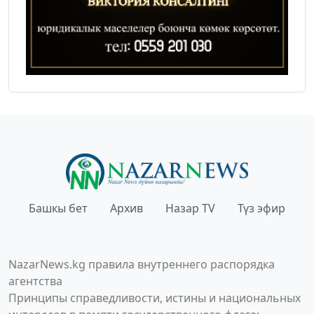
Башкы бет
Архив
Назар TV
Түз эфир
NazarNews.kg правила внутреннего распорядка
агентства
Принципы справедливости, истины и национальных