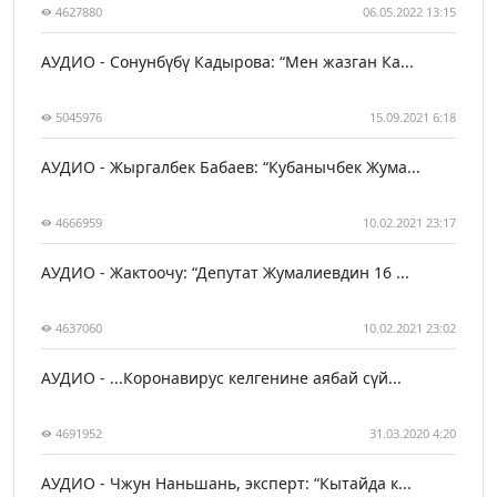
4627880
06.05.2022 13:15
АУДИО - Сонунбүбү Кадырова: “Мен жазган Ка...
5045976
15.09.2021 6:18
АУДИО - Жыргалбек Бабаев: “Кубанычбек Жума...
4666959
10.02.2021 23:17
АУДИО - Жактоочу: “Депутат Жумалиевдин 16 ...
4637060
10.02.2021 23:02
АУДИО - ...Коронавирус келгенине аябай сүй...
4691952
31.03.2020 4:20
АУДИО - Чжун Наньшань, эксперт: “Кытайда к...