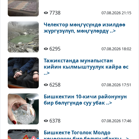
7738
07.08.2026 21:15
Челектор мөңгүсүндө изилдөө
жүргүзүлүп, мөңгүлөрдү ..>
6295
07.08.2026 18:02
Тажикстанда мунапыстан
кийин кылмыштуулук кайра өс
..>
6258
07.08.2026 17:51
Бишкектин 10-кичи районунун
бир бөлүгүндө суу убак ..>
6378
07.08.2026 17:46
Бишкекте Тоголок Молдо
көчөсүнүн бир бөлүгү убакты ..>