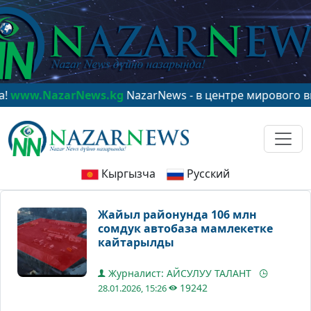
NazarNews.kg
NazarNews - в центре мирового внимани
Кыргызча
Русский
Жайыл районунда 106 млн
сомдук автобаза мамлекетке
кайтарылды
Журналист: АЙСУЛУУ ТАЛАНТ
19242
28.01.2026, 15:26