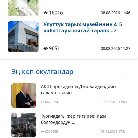
16016
08.08.2026 11:46
Улуттук тарых музейинин 4–5-
кабаттары кытай тарапк ..>
9651
08.08.2026 11:27
Эң көп окулгандар
АКШ президенти Джо Байдендиин
саламаттыгын...
6470294
16.02.2023 13:40
Түркиядагы жер титирөө: Каза
болгондордун ...
6260555
05.03.2023 17:54