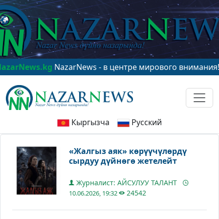
ews.kg
NazarNews - в центре мирового внимания!
www.
Кыргызча
Русский
«Жалгыз аяк» көрүүчүлөрдү
сырдуу дүйнөгө жетелейт
Журналист: АЙСУЛУУ ТАЛАНТ
24542
10.06.2026, 19:32