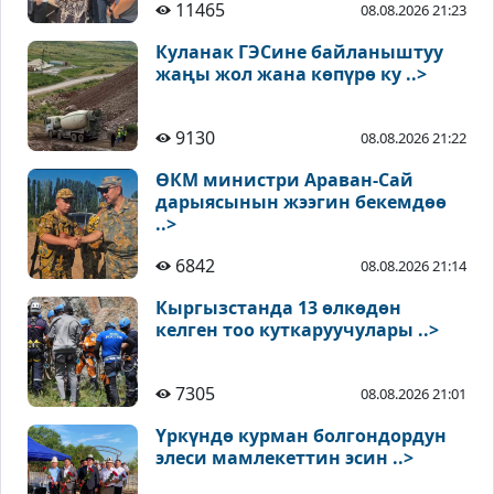
11465
08.08.2026 21:23
Куланак ГЭСине байланыштуу
жаңы жол жана көпүрө ку ..>
9130
08.08.2026 21:22
ӨКМ министри Араван-Сай
дарыясынын жээгин бекемдөө
..>
6842
08.08.2026 21:14
Кыргызстанда 13 өлкөдөн
келген тоо куткаруучулары ..>
7305
08.08.2026 21:01
Үркүндө курман болгондордун
элеси мамлекеттин эсин ..>