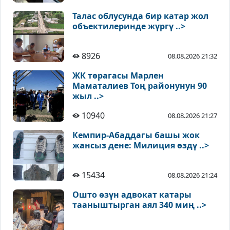
Талас облусунда бир катар жол
объектилеринде жүргү ..>
8926
08.08.2026 21:32
ЖК төрагасы Марлен
Маматалиев Тоң районунун 90
жыл ..>
10940
08.08.2026 21:27
Кемпир-Абаддагы башы жок
жансыз дене: Милиция өздү ..>
15434
08.08.2026 21:24
Ошто өзүн адвокат катары
тааныштырган аял 340 миң ..>