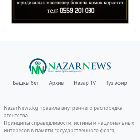
Башкы бет
Архив
Назар TV
Түз эфир
NazarNews.kg правила внутреннего распорядка
агентства
Принципы справедливости, истины и национальных
интересов в памяти государственного флага;