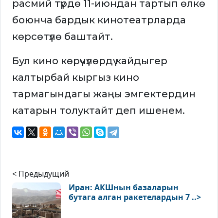
расмий түрдө 11-июндан тартып өлкө
боюнча бардык кинотеатрларда
көрсөтүлө баштайт.
Бул кино көрүүчүлөрдү кайдыгер
калтырбай кыргыз кино
тармагындагы жаңы эмгектердин
катарын толуктайт деп ишенем.
< Предыдущий
Иран: АКШнын базаларын
бутага алган ракетелардын 7 ..>