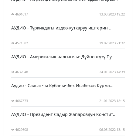
4601017
13.03.2023 19:22
АУДИО - Түркиядагы издөө-куткаруу иштерин ...
4571582
19.02.2023 21:32
АУДИО - Америкалык чалгынчы: Дүйнө жүзү Пу...
4632048
24.01.2023 14:39
Аудио - Саясатчы Кубанычбек Исабеков Курма...
4667373
21.01.2023 18:15
АУДИО - Президент Садыр Жапаровдун Констит...
4629608
06.05.2022 13:15