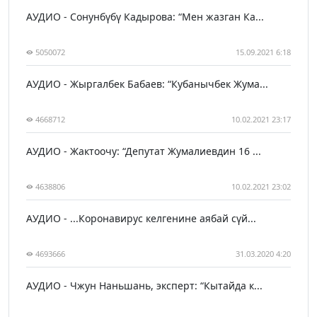
АУДИО - Сонунбүбү Кадырова: “Мен жазган Ка...
5050072
15.09.2021 6:18
АУДИО - Жыргалбек Бабаев: “Кубанычбек Жума...
4668712
10.02.2021 23:17
АУДИО - Жактоочу: “Депутат Жумалиевдин 16 ...
4638806
10.02.2021 23:02
АУДИО - ...Коронавирус келгенине аябай сүй...
4693666
31.03.2020 4:20
АУДИО - Чжун Наньшань, эксперт: “Кытайда к...