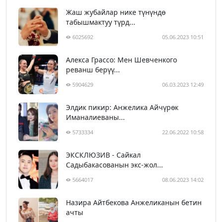
Жаш жубайлар нике түнүндө
табышмактуу түрд...
6025692
05.06.2023 10:51
Алекса Грассо: Мен Шевченкого
реванш берүү...
5904629
06.03.2023 12:49
Элдик пикир: Анжелика Айчүрөк
Иманалиеваны...
5733334
22.06.2022 10:58
ЭКСКЛЮЗИВ - Сайкал
Садыбакасованын экс-жол...
5664017
08.06.2023 14:02
Назира Айтбекова Анжеликанын бетин
ачты