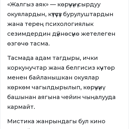
«Жалгыз аяк» — көрүүчүнү сырдуу
окуялардын, күтүүсүз бурулуштардын
жана терең психологиялык
сезимдердин дүйнөсүнө жетелеген
өзгөчө тасма.
Тасмада адам тагдыры, ички
коркунучтар жана белгисиз күчтөр
менен байланышкан окуялар
көркөм чагылдырылып, көрүүчүнү
башынан аягына чейин чыңалууда
кармайт.
Мистика жанрындагы бул кино