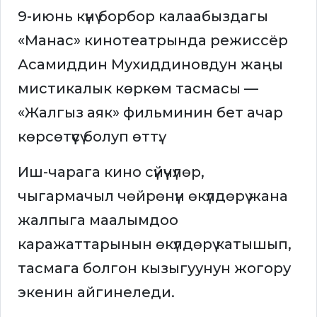
9-июнь күнү борбор калаабыздагы
«Манас» кинотеатрында режиссёр
Асамиддин Мухиддиновдун жаңы
мистикалык көркөм тасмасы —
«Жалгыз аяк» фильминин бет ачар
көрсөтүүсү болуп өттү.
Иш-чарага кино сүйүүчүлөр,
чыгармачыл чөйрөнүн өкүлдөрү жана
жалпыга маалымдоо
каражаттарынын өкүлдөрү катышып,
тасмага болгон кызыгуунун жогору
экенин айгинеледи.