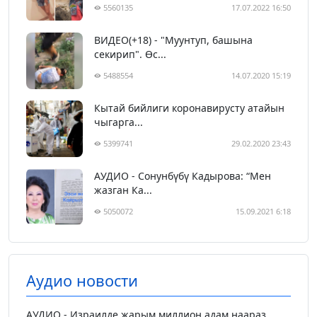
5560135
17.07.2022 16:50
ВИДЕО(+18) - "Муунтуп, башына
секирип". Өс...
5488554
14.07.2020 15:19
Кытай бийлиги коронавирусту атайын
чыгарга...
5399741
29.02.2020 23:43
АУДИО - Сонунбүбү Кадырова: “Мен
жазган Ка...
5050072
15.09.2021 6:18
Аудио новости
АУДИО - Израилде жарым миллион адам наараз...