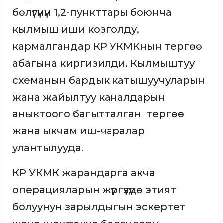
бөлүгүнүн 1,2-пункттары боюнча
кылмыш иши козголду,
кармалгандар КР УКМКнын тергөө
абагына киргизилди. Кылмыштуу
схеманын бардык катышуучуларын
жана жайылтуу каналдарын
аныктоого багытталган тергөө
жана ыкчам иш-чаралар
улантылууда.
КР УКМК жарандарга акча
операцияларын жүргүзүүдө этият
болуунун зарылдыгын эскертет