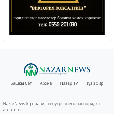
Башкы бет
Архив
Назар TV
Түз эфир
NazarNews.kg правила внутреннего распорядка
агентства