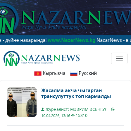
ө назарында!
www.NazarNews.kg
NazarNews - в центре
Кыргызча
Русский
Жасалма акча чыгарган
трансулуттук топ кармалды
Журналист: МЭЭРИМ ЭСЕНГУЛ
15310
10.04.2026, 13:16