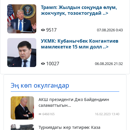
Трамп: Жылдын соңунда өлүм,
жокчулук, тозоктогудай ..>
9517
07.08.2026 0:43
УКМК: Кубанычбек Конгантиев
мамлекетке 15 млн долл ..>
10027
06.08.2026 21:32
Эң көп окулгандар
АКШ президенти Джо Байдендиин
саламаттыгын...
6466165
16.02.2023 13:40
Түркиядагы жер титирөө: Каза