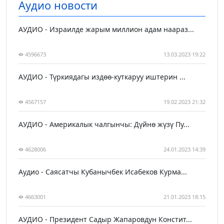
Аудио новости
АУДИО - Израилде жарым миллион адам наараз...
4596673
13.03.2023 19:22
АУДИО - Түркиядагы издөө-куткаруу иштерин ...
4567157
19.02.2023 21:32
АУДИО - Америкалык чалгынчы: Дүйнө жүзү Пу...
4628006
24.01.2023 14:39
Аудио - Саясатчы Кубанычбек Исабеков Курма...
4663001
21.01.2023 18:15
АУДИО - Президент Садыр Жапаровдун Констит...