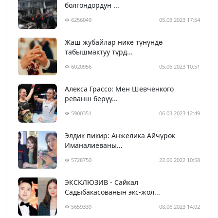
болгондордун ...
6256049
05.03.2023 17:54
Жаш жубайлар нике түнүндө
табышмактуу түрд...
6020956
05.06.2023 10:51
Алекса Грассо: Мен Шевченкого
реванш берүү...
5900351
06.03.2023 12:49
Элдик пикир: Анжелика Айчүрөк
Иманалиеваны...
5728750
22.06.2022 10:58
ЭКСКЛЮЗИВ - Сайкал
Садыбакасованын экс-жол...
5659339
08.06.2023 14:02