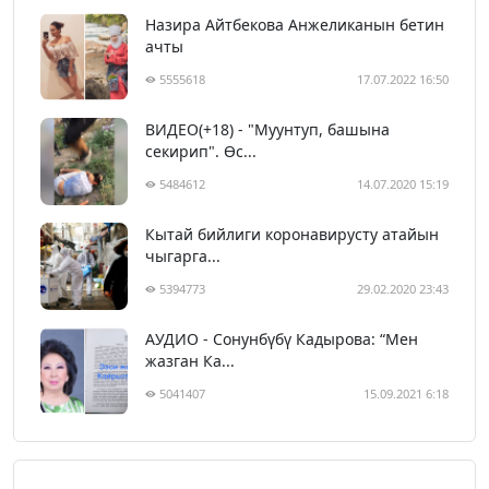
Назира Айтбекова Анжеликанын бетин
ачты
5555618
17.07.2022 16:50
ВИДЕО(+18) - "Муунтуп, башына
секирип". Өс...
5484612
14.07.2020 15:19
Кытай бийлиги коронавирусту атайын
чыгарга...
5394773
29.02.2020 23:43
АУДИО - Сонунбүбү Кадырова: “Мен
жазган Ка...
5041407
15.09.2021 6:18