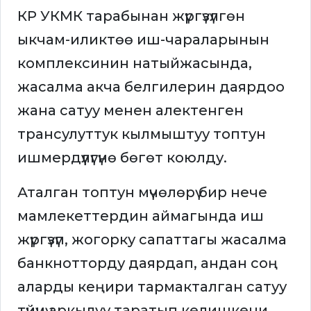
КР УКМК тарабынан жүргүзүлгөн
ыкчам-иликтөө иш-чараларынын
комплексинин натыйжасында,
жасалма акча белгилерин даярдоо
жана сатуу менен алектенген
трансулуттук кылмыштуу топтун
ишмердүүлүгүнө бөгөт коюлду.
Аталган топтун мүчөлөрү бир нече
мамлекеттердин аймагында иш
жүргүзүп, жогорку сапаттагы жасалма
банкнотторду даярдап, андан соң
аларды кеңири тармакталган сатуу
түйүнү аркылуу таратып келишкени