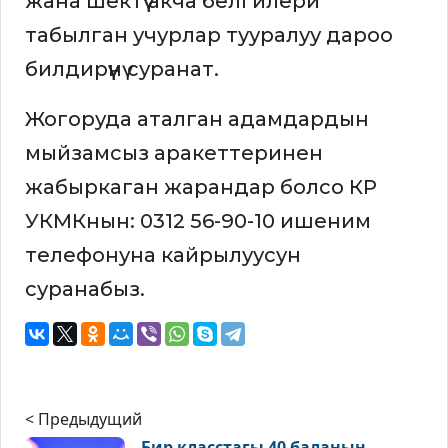
жана шектүү акча белгилери
табылган учурлар тууралуу дароо
билдирүүнү суранат.
Жогоруда аталган адамдардын
мыйзамсыз аракеттеринен
жабыркаган жарандар болсо КР
УКМКнын: 0312 56-90-10 ишеним
телефонуна кайрылуусун
суранабыз.
< Предыдущий
Бир класстагы 40 баланын