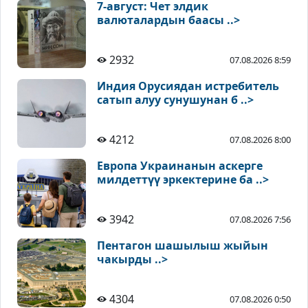
7-август: Чет элдик
валюталардын баасы ..>
2932
07.08.2026 8:59
Индия Орусиядан истребитель
сатып алуу сунушунан б ..>
4212
07.08.2026 8:00
Европа Украинанын аскерге
милдеттүү эркектерине ба ..>
3942
07.08.2026 7:56
Пентагон шашылыш жыйын
чакырды ..>
4304
07.08.2026 0:50