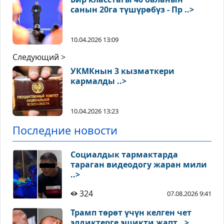
санын 20га түшүрөбүз - Пр ..>
10.04.2026 13:09
Следующий >
УКМКнын 3 кызматкери
кармалды ..>
10.04.2026 13:23
Последние новости
Социалдык тармактарда
тараган видеодогу жаран мили
..>
324
07.08.2026 9:41
Трамп төрөт үчүн келген чет
элдиктерге эшикти жапт ..>