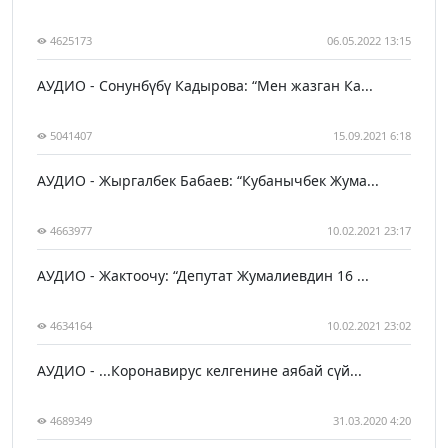
4625173
06.05.2022 13:15
АУДИО - Сонунбүбү Кадырова: “Мен жазган Ка...
5041407
15.09.2021 6:18
АУДИО - Жыргалбек Бабаев: “Кубанычбек Жума...
4663977
10.02.2021 23:17
АУДИО - Жактоочу: “Депутат Жумалиевдин 16 ...
4634164
10.02.2021 23:02
АУДИО - ...Коронавирус келгенине аябай сүй...
4689349
31.03.2020 4:20