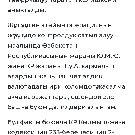
аныкталды.
Жүргүзүлгөн атайын операциянын
жүрүшүндө контролдук сатып алуу
маалында Өзбекстан
Республикасынын жараны Ю.М.Ю.
жана КР жараны Т.у.А. кармалып,
алардын жанынан чет элдик
валютадагы ири көлөмдөгү жасалма
акча каражаттары, ошондой эле
башка буюм далилдери алынган.
Бул факты боюнча КР Кылмыш-жаза
кодексинин 233-беренесинин 2-