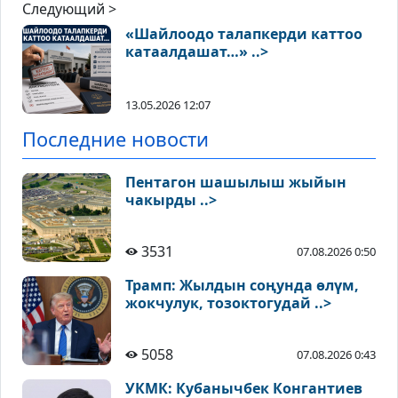
Следующий >
«Шайлоодо талапкерди каттоо
катаалдашат…» ..>
13.05.2026 12:07
Последние новости
Пентагон шашылыш жыйын
чакырды ..>
3531
07.08.2026 0:50
Трамп: Жылдын соңунда өлүм,
жокчулук, тозоктогудай ..>
5058
07.08.2026 0:43
УКМК: Кубанычбек Конгантиев