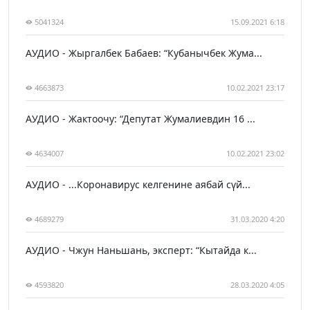
5041324
15.09.2021 6:18
АУДИО - Жыргалбек Бабаев: “Кубанычбек Жума...
4663873
10.02.2021 23:17
АУДИО - Жактоочу: “Депутат Жумалиевдин 16 ...
4634007
10.02.2021 23:02
АУДИО - ...Коронавирус келгенине аябай сүй...
4689279
31.03.2020 4:20
АУДИО - Чжун Наньшань, эксперт: “Кытайда к...
4593820
28.03.2020 4:05