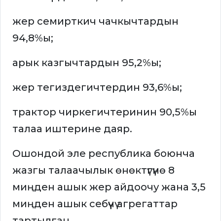
жер семирткич чачкычтардын
94,8%ы;
арык казгычтардын 95,2%ы;
жер тегиздегичтердин 93,6%ы;
трактор чиркегичтеринин 90,5%ы
талаа иштерине даяр.
Ошондой эле республика боюнча
жазгы талаачылык өнөктүгүнө 8
миңден ашык жер айдоочу жана 3,5
миңден ашык себүүчү агрегаттар
тартылган.