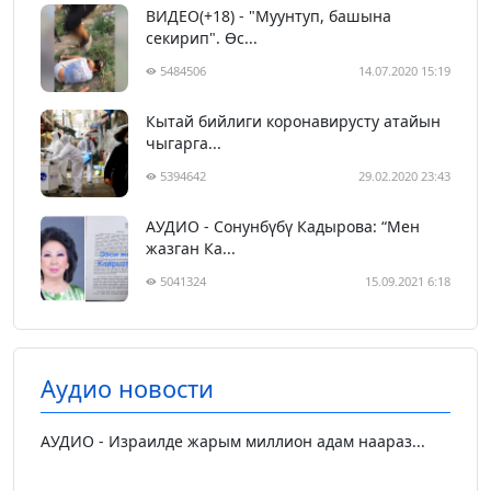
ВИДЕО(+18) - "Муунтуп, башына
секирип". Өс...
5484506
14.07.2020 15:19
Кытай бийлиги коронавирусту атайын
чыгарга...
5394642
29.02.2020 23:43
АУДИО - Сонунбүбү Кадырова: “Мен
жазган Ка...
5041324
15.09.2021 6:18
Аудио новости
АУДИО - Израилде жарым миллион адам наараз...