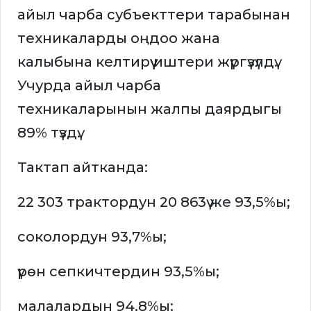
айыл чарба субъекттери тарабынан
техникаларды оңдоо жана
калыбына келтирүү иштери жүргүзүлдү.
Учурда айыл чарба
техникаларынын жалпы даярдыгы
89% түздү.
Тактап айтканда:
22 303 трактордун 20 863ү же 93,5%ы;
соколордун 93,7%ы;
үрөн сепкичтердин 93,5%ы;
малалардын 94,8%ы;