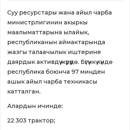
Суу ресурстары жана айыл чарба
министрлигинин акыркы
маалыматтарына ылайык,
республиканын аймактарында
жазгы талаачылык иштерине
даярдык активдүү жүрүүдө. Бүгүнкү күндө
республика боюнча 97 миңден
ашык айыл чарба техникасы
катталган.
Алардын ичинде:
22 303 трактор;