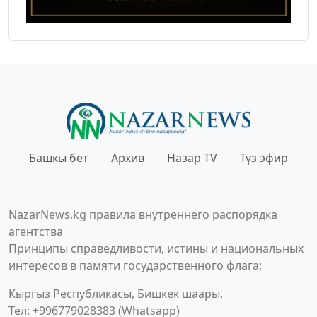
Башкы бет
Архив
Назар TV
Түз эфир
NazarNews.kg правила внутреннего распорядка
агентства
Принципы справедливости, истины и национальных
интересов в памяти государственного флага;
Кыргыз Республикасы, Бишкек шаары,
Тел: +996779028383 (Whatsapp)