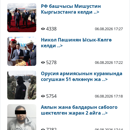
РФ башчысы Мишустин
Кыргызстанга келди ..>
4338
06.08.2026 17:27
Никол Пашинян Ысык-Көлгө
келди ..>
5278
06.08.2026 17:22
Орусия армиясынын курамында
согушкан 51 өлкөнүн жа ..>
5754
06.08.2026 17:18
Аялын жана балдарын сабоого
шектелген жаран 2 айга ..>
7282
06.08.2026 17:14