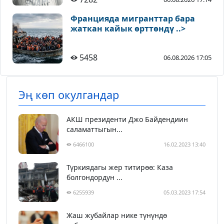
Францияда мигранттар бара
жаткан кайык өрттөндү ..>
5458
06.08.2026 17:05
Эң көп окулгандар
АКШ президенти Джо Байдендиин
саламаттыгын...
6466100
16.02.2023 13:40
Түркиядагы жер титирөө: Каза
болгондордун ...
6255939
05.03.2023 17:54
Жаш жубайлар нике түнүндө