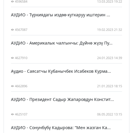
4596584
13.03.2023 19:22
АУДИО - Түркиядагы издөө-куткаруу иштерин ...
4567087
19.02.2023 21:32
АУДИО - Америкалык чалгынчы: Дүйнө жүзү Пу...
4627910
24.01.2023 14:39
Аудио - Саясатчы Кубанычбек Исабеков Курма...
4662896
21.01.2023 18:15
АУДИО - Президент Садыр Жапаровдун Констит...
4625107
06.05.2022 13:15
АУДИО - Сонунбүбү Кадырова: “Мен жазган Ка...