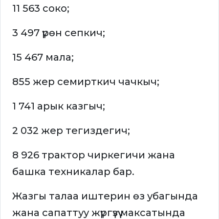
11 563 соко;
3 497 үрөн сепкич;
15 467 мала;
855 жер семирткич чачкыч;
1 741 арык казгыч;
2 032 жер тегиздегич;
8 926 трактор чиркегичи жана
башка техникалар бар.
Жазгы талаа иштерин өз убагында
жана сапаттуу жүргүзүү максатында