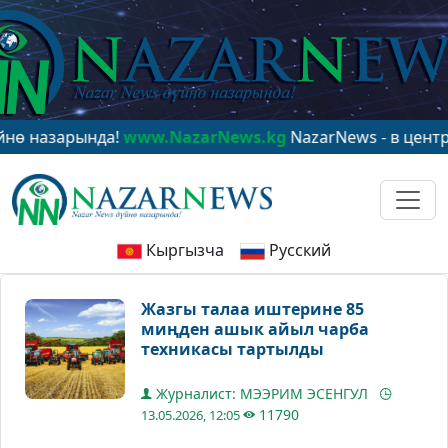
зарында!
www.NazarNews.kg
NazarNews - в центре миро
Кыргызча
Русский
Жазгы талаа иштерине 85
миңден ашык айыл чарба
техникасы тартылды
Журналист: МЭЭРИМ ЭСЕНГУЛ
11790
13.05.2026, 12:05