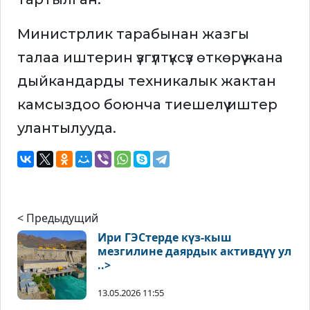
Министрлик тарабынан жазгы
талаа иштерин үзгүлтүксүз өткөрүү жана
дыйкандарды техникалык жактан
камсыздоо боюнча тиешелүү иштер
улантылууда.
< Предыдущий
Ири ГЭСтерде күз-кыш
мезгилине даярдык активдүү ул
..>
13.05.2026 11:55