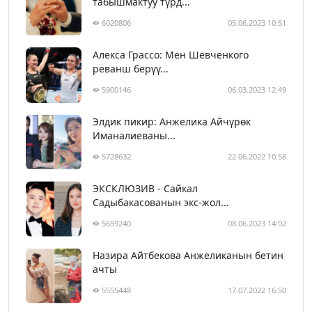
табышмактуу түрд...
6020806
05.06.2023 10:51
Алекса Грассо: Мен Шевченкого
реванш берүү...
5900146
06.03.2023 12:49
Элдик пикир: Анжелика Айчүрөк
Иманалиеваны...
5728632
22.06.2022 10:58
ЭКСКЛЮЗИВ - Сайкал
Садыбакасованын экс-жол...
5659240
08.06.2023 14:02
Назира Айтбекова Анжеликанын бетин
ачты
5555448
17.07.2022 16:50