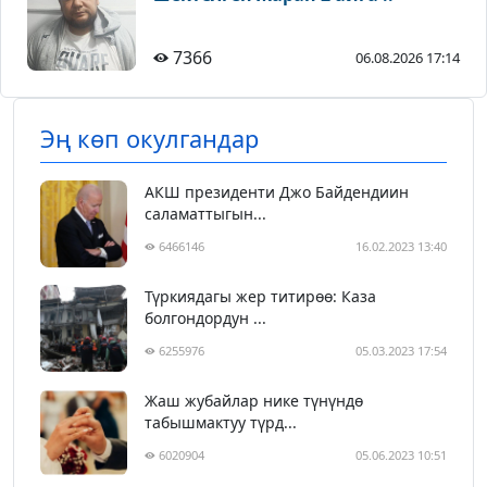
7366
06.08.2026 17:14
Эң көп окулгандар
АКШ президенти Джо Байдендиин
саламаттыгын...
6466146
16.02.2023 13:40
Түркиядагы жер титирөө: Каза
болгондордун ...
6255976
05.03.2023 17:54
Жаш жубайлар нике түнүндө
табышмактуу түрд...
6020904
05.06.2023 10:51