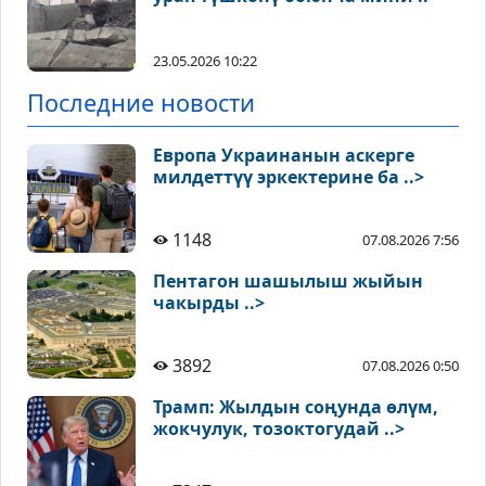
23.05.2026 10:22
Последние новости
Европа Украинанын аскерге
милдеттүү эркектерине ба ..>
1148
07.08.2026 7:56
Пентагон шашылыш жыйын
чакырды ..>
3892
07.08.2026 0:50
Трамп: Жылдын соңунда өлүм,
жокчулук, тозоктогудай ..>