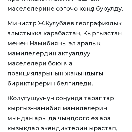
маселелерине өзгөчө көңүл бурулду.
Министр Ж.Кулубаев географиялык
алыстыкка карабастан, Кыргызстан
менен Намибияны эл аралык
мамилелердин актуалдуу
маселелери боюнча
позицияларынын жакындыгы
бириктирерин белгиледи.
Жолугушуунун соңунда тараптар
кыргыз-намибия мамилелерин
мындан ары да чыңдоого өз ара
кызыкдар экендиктерин ырастап,