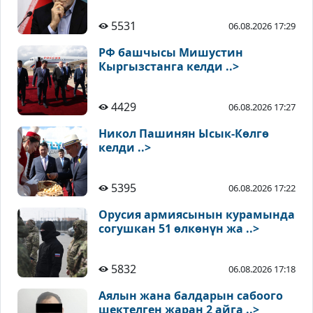
5531
06.08.2026 17:29
РФ башчысы Мишустин
Кыргызстанга келди ..>
4429
06.08.2026 17:27
Никол Пашинян Ысык-Көлгө
келди ..>
5395
06.08.2026 17:22
Орусия армиясынын курамында
согушкан 51 өлкөнүн жа ..>
5832
06.08.2026 17:18
Аялын жана балдарын сабоого
шектелген жаран 2 айга ..>