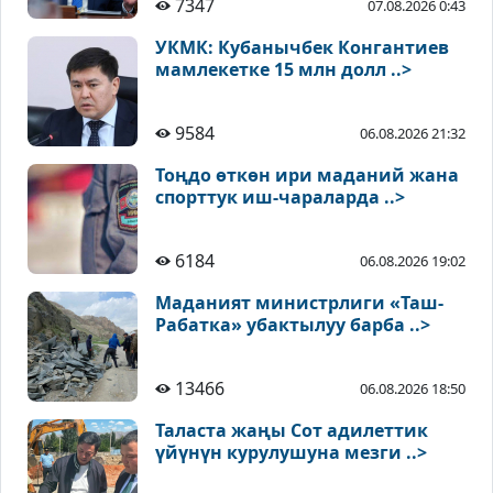
7347
07.08.2026 0:43
УКМК: Кубанычбек Конгантиев
мамлекетке 15 млн долл ..>
9584
06.08.2026 21:32
Тоңдо өткөн ири маданий жана
спорттук иш-чараларда ..>
6184
06.08.2026 19:02
Маданият министрлиги «Таш-
Рабатка» убактылуу барба ..>
13466
06.08.2026 18:50
Таласта жаңы Сот адилеттик
үйүнүн курулушуна мезги ..>