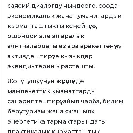
саясий диалогду чыңдоого, соода-
экономикалык жана гуманитардык
кызматташтыкты кеңейтүүгө,
ошондой эле эл аралык
аянтчалардагы өз ара аракеттенүүнү
активдештирүүгө кызыкдар
экендиктерин ырасташты.
Жолугушуунун жүрүшүндө
мамлекеттик кызматтарды
санариптештирүү, айыл чарба, билим
берүү, туризм жана «жашыл»
энергетика тармактарындагы
практикалык кызматташтык