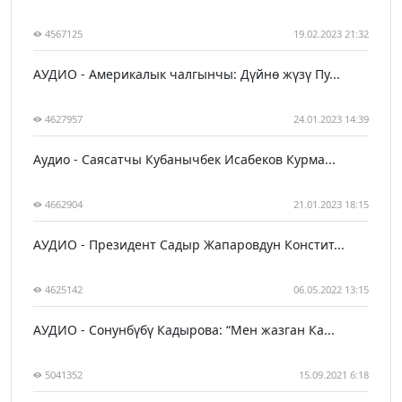
4567125
19.02.2023 21:32
АУДИО - Америкалык чалгынчы: Дүйнө жүзү Пу...
4627957
24.01.2023 14:39
Аудио - Саясатчы Кубанычбек Исабеков Курма...
4662904
21.01.2023 18:15
АУДИО - Президент Садыр Жапаровдун Констит...
4625142
06.05.2022 13:15
АУДИО - Сонунбүбү Кадырова: “Мен жазган Ка...
5041352
15.09.2021 6:18