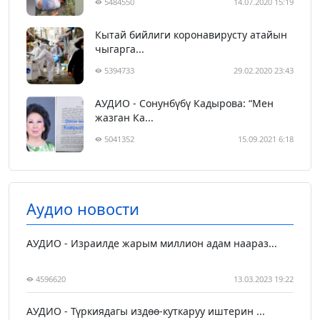
5484550
14.07.2020 15:19
Кытай бийлиги коронавирусту атайын
чыгарга...
5394733
29.02.2020 23:43
АУДИО - Сонунбүбү Кадырова: “Мен
жазган Ка...
5041352
15.09.2021 6:18
Аудио новости
АУДИО - Израилде жарым миллион адам наараз...
4596620
13.03.2023 19:22
АУДИО - Түркиядагы издөө-куткаруу иштерин ...