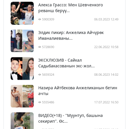
Алекса Грассо: Мен Шевченкого
реванш берүү...
5900309
06.03.2023 12:49
Элдик пикир: Анжелика Айчүрөк
Иманалиеваны...
5728690
22.06.2022 10:58
ЭКСКЛЮЗИВ - Сайкал
Садыбакасованын экс-жол...
5659324
08.06.2023 14:02
Назира Айтбекова Анжеликанын бетин
ачты
5555486
17.07.2022 16:50
ВИДЕО(+18) - "Муунтуп, башына
секирип". Өс...