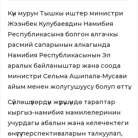
Күн мурун Тышкы иштер министри
Жээнбек Кулубаевдин Намибия
Республикасына болгон алгачкы
расмий сапарынын алкагында
Намибия Республикасынын Эл
аралык байланыштар жана соода
министри Сельма Ашипала-Мусави
айым менен жолугушуусу болуп өттү.
Сүйлөшүүлөрдүн жүрүшүндө тараптар
кыргыз-намибия мамилелеринин
учурдагы абалын жана келечектеги
өнүгүү перспективаларын талкуулап,