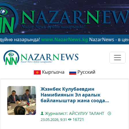
назарында!
www.NazarNews.kg
NazarNews - в центре м
Кыргызча
Русский
Жээнбек Кулубаевдин
Намибиянын Эл аралык
байланыштар жана соода
министри менен жолугушуусу
болду
Журналист: АЙСУЛУУ ТАЛАНТ
16721
23.05.2026, 9:31