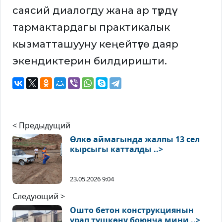
саясий диалогду жана ар түрдүү
тармактардагы практикалык
кызматташууну кеңейтүүгө даяр
экендиктерин билдиришти.
< Предыдущий
Өлкө аймагында жалпы 13 сел
кырсыгы катталды ..>
23.05.2026 9:04
Следующий >
Ошто бетон конструкциянын
урап түшкөнү боюнча мини ..>