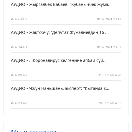
АУДИО - Жыргалбек Бабаев: “Кубанычбек Жума...
4663962
10.02.2021 23:17
АУДИО - Жактоочу: “Депутат Жумалиевдин 16 ...
4634081
10.02.2021 23:02
АУДИО - ...Коронавирус келгенине аябай сүй...
4689327
31.03.2020 4:20
АУДИО - Чжун Наньшань, эксперт: “Кытайда к...
4593878
28.03.2020 4:05
Мы в соцсетях