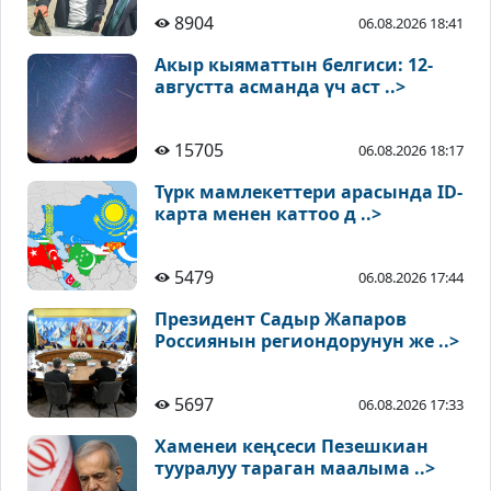
8904
06.08.2026 18:41
Акыр кыяматтын белгиси: 12-
августта асманда үч аст ..>
15705
06.08.2026 18:17
Түрк мамлекеттери арасында ID-
карта менен каттоо д ..>
5479
06.08.2026 17:44
Президент Садыр Жапаров
Россиянын региондорунун же ..>
5697
06.08.2026 17:33
Хаменеи кеңсеси Пезешкиан
тууралуу тараган маалыма ..>