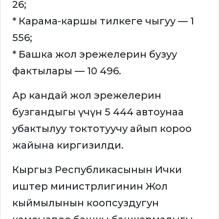
26;
* Карама-каршы тилкеге чыгуу — 1
556;
* Башка жол эрежелерин бузуу
фактылары — 10 496.
Ар кандай жол эрежелерин
бузгандыгы үчүн 5 444 автоунаа
убактылуу токтотуучу айып короо
жайына киргизилди.
Кыргыз Республикасынын Ички
иштер министрлигинин Жол
кыймылынын коопсуздугун