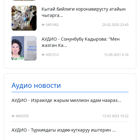
Кытай бийлиги коронавирусту атайын
чыгарга...
5401902
29.02.2020 23:43
АУДИО - Сонунбүбү Кадырова: “Мен
жазган Ка...
5057212
15.09.2021 6:18
Аудио новости
АУДИО - Израилде жарым миллион адам наараз...
4603255
13.03.2023 19:22
АУДИО - Түркиядагы издөө-куткаруу иштерин ...