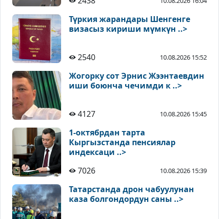
2438
10.08.2026 16:04
Түркия жарандары Шенгенге
визасыз кириши мүмкүн ..>
2540
10.08.2026 15:52
Жогорку сот Эрнис Жээнтаевдин
иши боюнча чечимди к ..>
4127
10.08.2026 15:45
1-октябрдан тарта
Кыргызстанда пенсиялар
индексаци ..>
7026
10.08.2026 15:39
Татарстанда дрон чабуулунан
каза болгондордун саны ..>