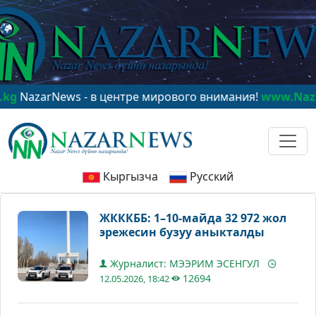
arNews - в центре мирового внимания!
www.NazarNews
Кыргызча
Русский
ЖКККББ: 1–10-майда 32 972 жол
эрежесин бузуу аныкталды
Журналист: МЭЭРИМ ЭСЕНГУЛ
12694
12.05.2026, 18:42