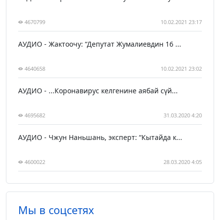
4670799
10.02.2021 23:17
АУДИО - Жактоочу: “Депутат Жумалиевдин 16 ...
4640658
10.02.2021 23:02
АУДИО - ...Коронавирус келгенине аябай сүй...
4695682
31.03.2020 4:20
АУДИО - Чжун Наньшань, эксперт: “Кытайда к...
4600022
28.03.2020 4:05
Мы в соцсетях