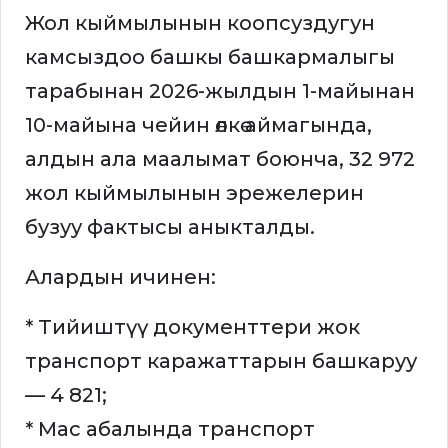
Жол кыймылынын коопсуздугун
камсыздоо башкы башкармалыгы
тарабынан 2026-жылдын 1-майынан
10-майына чейин өлкө аймагында,
алдын ала маалымат боюнча, 32 972
жол кыймылынын эрежелерин
бузуу фактысы аныкталды.
Алардын ичинен:
* Тийиштүү документтери жок
транспорт каражаттарын башкаруу
— 4 821;
* Мас абалында транспорт