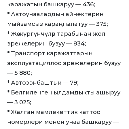
каражатын башкаруу — 436;
* Автоунаалардын айнектерин
мыйзамсыз караңгылатуу — 375;
* Жөө жүргүнчүлөр тарабынан жол
эрежелерин бузуу — 834;
* Транспорт каражаттарын
эксплуатациялоо эрежелерин бузуу
— 5 880;
* Автоээнбаштык — 79;
* Белгиленген ылдамдыкты ашыруу
— 3 025;
* Жалган мамлекеттик каттоо
номерлери менен унаа башкаруу —