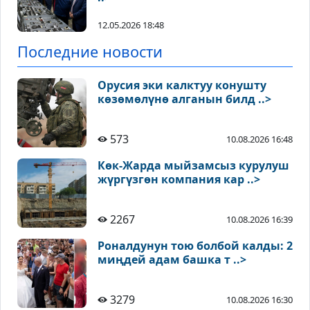
12.05.2026 18:48
Последние новости
Орусия эки калктуу конушту
көзөмөлүнө алганын билд ..>
573
10.08.2026 16:48
Көк-Жарда мыйзамсыз курулуш
жүргүзгөн компания кар ..>
2267
10.08.2026 16:39
Роналдунун тою болбой калды: 2
миңдей адам башка т ..>
3279
10.08.2026 16:30