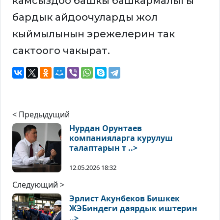
камсыздоо башкы башкармалыгы
бардык айдоочуларды жол
кыймылынын эрежелерин так
сактоого чакырат.
< Предыдущий
Нурдан Орунтаев
компанияларга курулуш
талаптарын т ..>
12.05.2026 18:32
Следующий >
Эрлист Акунбеков Бишкек
ЖЭБиндеги даярдык иштерин
..>