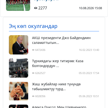
2277
10.08.2026 15:08
Эң көп окулгандар
АКШ президенти Джо Байдендиин
саламаттыгын...
6472436
16.02.2023 13:40
Түркиядагы жер титирөө: Каза
болгондордун ...
6262527
05.03.2023 17:54
Жаш жубайлар нике түнүндө
табышмактуу түрд...
6028356
05.06.2023 10:51
Алекса Грассо: Мен Шевченкого