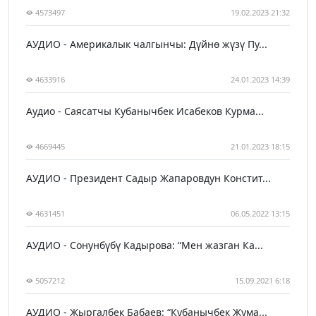
4573497
19.02.2023 21:32
АУДИО - Америкалык чалгынчы: Дүйнө жүзү Пу...
4633916
24.01.2023 14:39
Аудио - Саясатчы Кубанычбек Исабеков Курма...
4669445
21.01.2023 18:15
АУДИО - Президент Садыр Жапаровдун Констит...
4631451
06.05.2022 13:15
АУДИО - Сонунбүбү Кадырова: “Мен жазган Ка...
5057212
15.09.2021 6:18
АУДИО - Жыргалбек Бабаев: “Кубанычбек Жума...