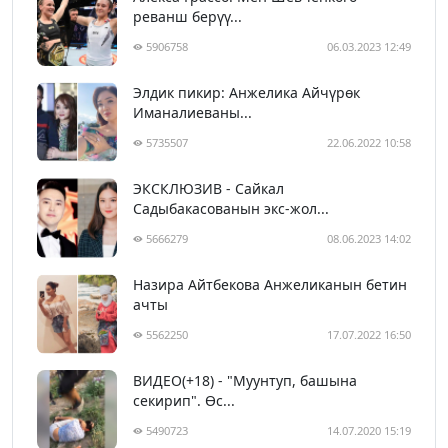
реванш берүү...
5906758
06.03.2023 12:49
Элдик пикир: Анжелика Айчүрөк
Иманалиеваны...
5735507
22.06.2022 10:58
ЭКСКЛЮЗИВ - Сайкал
Садыбакасованын экс-жол...
5666279
08.06.2023 14:02
Назира Айтбекова Анжеликанын бетин
ачты
5562250
17.07.2022 16:50
ВИДЕО(+18) - "Муунтуп, башына
секирип". Өс...
5490723
14.07.2020 15:19