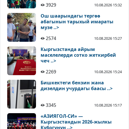
3929
10.08.2026 15:32
Ош шаарындагы тергөө
абагынын тарыхый имараты
музе ..>
2574
10.08.2026 15:27
Кыргызстанда айрым
маселелерди сотко жеткирбей
чеч ..>
2269
10.08.2026 15:24
Бишкектеги бензин жана
дизелдин учурдагы баасы ..>
3345
10.08.2026 15:17
«АЗИЯГОЛ-СИ» —
Кыргызстандын 2026-жылкы
Кубогунун ..>