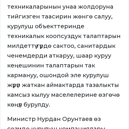
техникаларынын унаа жолдоруна
тийгизген таасирин жөнгө салуу,
курулуш объекттеринде
техникалык коопсуздук талаптарын
милдеттүү түрдө сактоо, санитардык
ченемдерди аткаруу, шаар куруу
кеңешинин талаптарын так
кармануу, ошондой эле курулуш
жүрүп жаткан аймактарда тазалыкты
камсыз кылуу маселелерине өзгөчө
көңүл бурулду.
Министр Нурдан Орунтаев өз
сөзүндө курулуш компаниялары