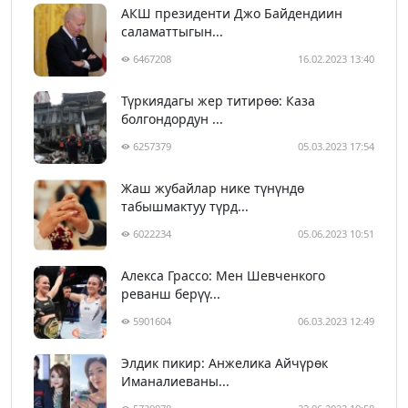
АКШ президенти Джо Байдендиин
саламаттыгын...
6467208
16.02.2023 13:40
Түркиядагы жер титирөө: Каза
болгондордун ...
6257379
05.03.2023 17:54
Жаш жубайлар нике түнүндө
табышмактуу түрд...
6022234
05.06.2023 10:51
Алекса Грассо: Мен Шевченкого
реванш берүү...
5901604
06.03.2023 12:49
Элдик пикир: Анжелика Айчүрөк
Иманалиеваны...