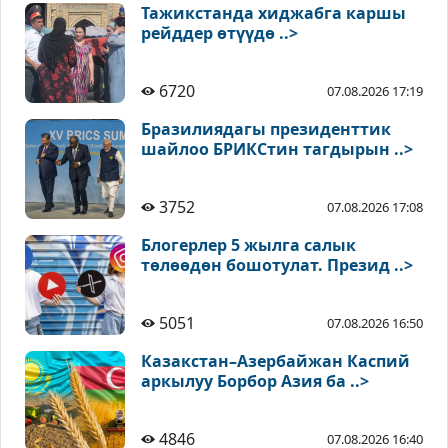
Тажикстанда хиджабга каршы
рейддер өтүүдө ..>
6720
07.08.2026 17:19
Бразилиядагы президенттик
шайлоо БРИКСтин тагдырын ..>
3752
07.08.2026 17:08
Блогерлер 5 жылга салык
төлөөдөн бошотулат. Презид ..>
5051
07.08.2026 16:50
Казакстан–Азербайжан Каспий
аркылуу Борбор Азия ба ..>
4846
07.08.2026 16:40