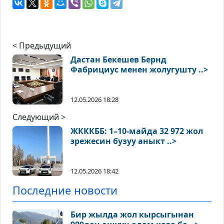
< Предыдущий
Дастан Бекешев Бернд
Фабрициус менен жолугушту ..>
12.05.2026 18:28
Следующий >
ЖКККББ: 1–10-майда 32 972 жол
эрежесин бузуу аныкт ..>
12.05.2026 18:42
Последние новости
Бир жылда жол кырсыгынан