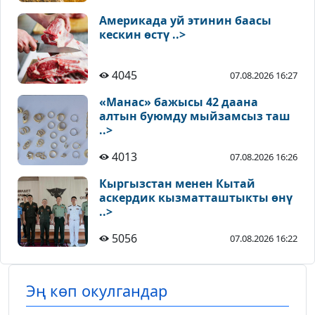
Америкада уй этинин баасы
кескин өстү ..>
4045
07.08.2026 16:27
«Манас» бажысы 42 даана
алтын буюмду мыйзамсыз таш
..>
4013
07.08.2026 16:26
Кыргызстан менен Кытай
аскердик кызматташтыкты өнү
..>
5056
07.08.2026 16:22
Эң көп окулгандар