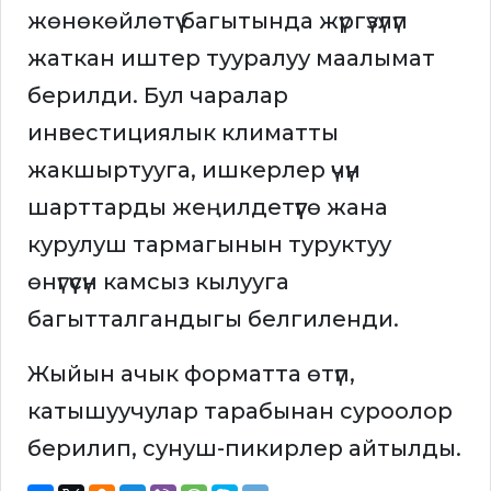
жөнөкөйлөтүү багытында жүргүзүлүп
жаткан иштер тууралуу маалымат
берилди. Бул чаралар
инвестициялык климатты
жакшыртууга, ишкерлер үчүн
шарттарды жеңилдетүүгө жана
курулуш тармагынын туруктуу
өнүгүүсүн камсыз кылууга
багытталгандыгы белгиленди.
Жыйын ачык форматта өтүп,
катышуучулар тарабынан суроолор
берилип, сунуш-пикирлер айтылды.