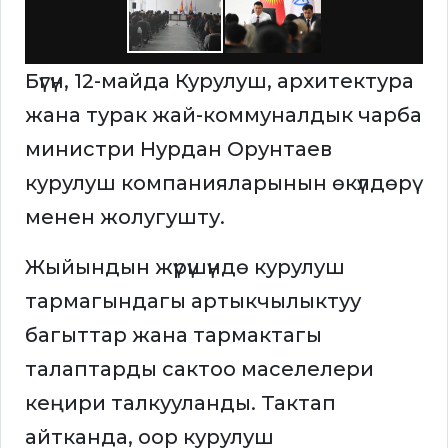
Бүгүн, 12-майда Курулуш, архитектура
жана турак жай-коммуналдык чарба
министри Нурдан Орунтаев
курулуш компанияларынын өкүлдөрү
менен жолугушту.
Жыйындын жүрүшүндө курулуш
тармагындагы артыкчылыктуу
багыттар жана тармактагы
талаптарды сактоо маселелери
кеңири талкууланды. Тактап
айтканда, оор курулуш