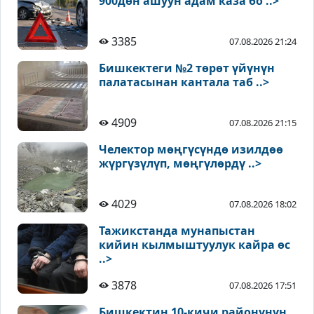
900дөн ашуун адам каза бо ..>
3385
07.08.2026 21:24
Бишкектеги №2 төрөт үйүнүн
палатасынан кантала таб ..>
4909
07.08.2026 21:15
Челектор мөңгүсүндө изилдөө
жүргүзүлүп, мөңгүлөрдү ..>
4029
07.08.2026 18:02
Тажикстанда мунапыстан
кийин кылмыштуулук кайра өс
..>
3878
07.08.2026 17:51
Бишкектин 10-кичи районунун