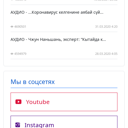
АУДИО - ...Коронавирус келгенине аябай сүй...
4690501
31.03.2020 4:20
АУДИО - Чжун Наньшань, эксперт: “Кытайда к...
4594979
28.03.2020 4:05
Мы в соцсетях
Youtube
Instagram