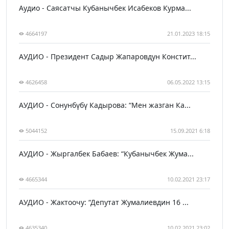
Аудио - Саясатчы Кубанычбек Исабеков Курма...
4664197
21.01.2023 18:15
АУДИО - Президент Садыр Жапаровдун Констит...
4626458
06.05.2022 13:15
АУДИО - Сонунбүбү Кадырова: “Мен жазган Ка...
5044152
15.09.2021 6:18
АУДИО - Жыргалбек Бабаев: “Кубанычбек Жума...
4665344
10.02.2021 23:17
АУДИО - Жактоочу: “Депутат Жумалиевдин 16 ...
4635340
10.02.2021 23:02