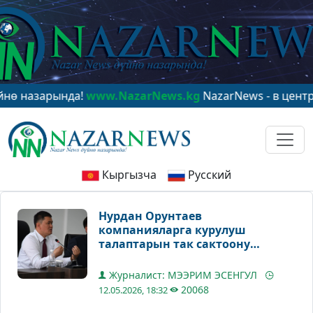
рында!
www.NazarNews.kg
NazarNews - в центре миров
Кыргызча
Русский
Нурдан Орунтаев
компанияларга курулуш
талаптарын так сактоону
эскертти
Журналист: МЭЭРИМ ЭСЕНГУЛ
20068
12.05.2026, 18:32