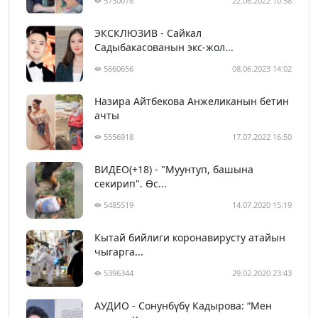
5730078
22.06.2022 10:58
ЭКСКЛЮЗИВ - Сайкал
Садыбакасованын экс-жол...
5660656
08.06.2023 14:02
Назира Айтбекова Анжеликанын бетин
ачты
5556918
17.07.2022 16:50
ВИДЕО(+18) - "Муунтуп, башына
секирип". Өс...
5485519
14.07.2020 15:19
Кытай бийлиги коронавирусту атайын
чыгарга...
5396344
29.02.2020 23:43
АУДИО - Сонунбүбү Кадырова: “Мен