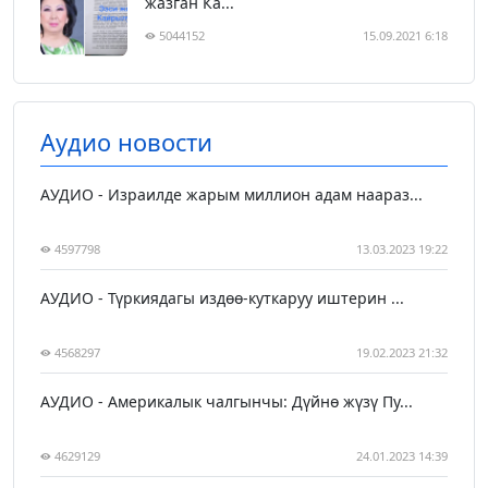
жазган Ка...
5044152
15.09.2021 6:18
Аудио новости
АУДИО - Израилде жарым миллион адам наараз...
4597798
13.03.2023 19:22
АУДИО - Түркиядагы издөө-куткаруу иштерин ...
4568297
19.02.2023 21:32
АУДИО - Америкалык чалгынчы: Дүйнө жүзү Пу...
4629129
24.01.2023 14:39