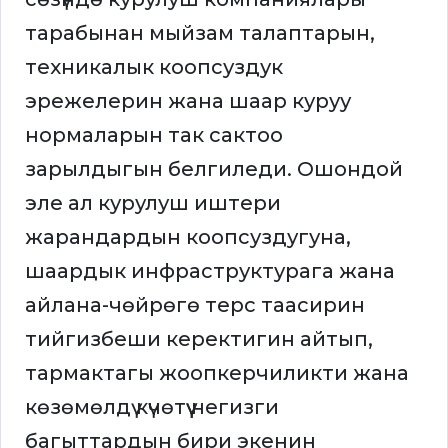
тарабынан мыйзам талаптарын,
техникалык коопсуздук
эрежелерин жана шаар куруу
нормаларын так сактоо
зарылдыгын белгиледи. Ошондой
эле ал курулуш иштери
жарандардын коопсуздугуна,
шаардык инфраструктурага жана
айлана-чөйрөгө терс таасирин
тийгизбеши керектигин айтып,
тармактагы жоопкерчиликти жана
көзөмөлдү күчөтүү негизги
багыттардын бири экенин