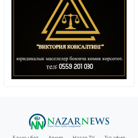
Башкы бет
Архив
Назар TV
Түз эфир