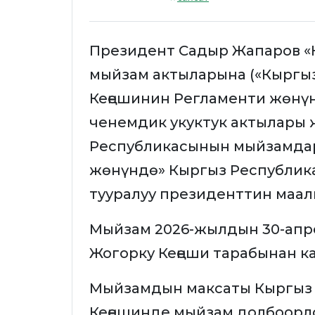
Президент Садыр Жапаров «
мыйзам актыларына («Кыргы
Кеңешинин Регламенти жөнү
ченемдик укуктук актылары
Республикасынын мыйзамдар
жөнүндө» Кыргыз Республик
тууралуу президенттин маа
Мыйзам 2026-жылдын 30-апр
Жогорку Кеңеши тарабынан к
Мыйзамдын максаты Кыргыз
Кеңешинде мыйзам долбоорло