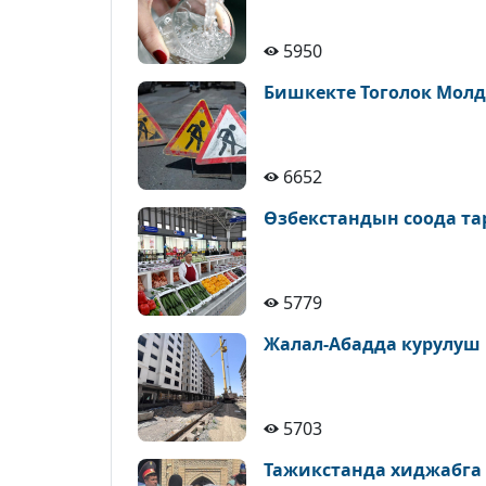
5950
Бишкекте Тоголок Молд
6652
Өзбекстандын соода т
5779
Жалал-Абадда курулуш
5703
Тажикстанда хиджабга