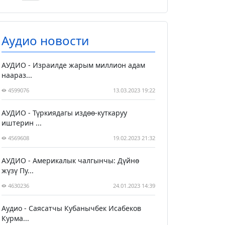
Аудио новости
АУДИО - Израилде жарым миллион адам
наараз...
4599076
13.03.2023 19:22
АУДИО - Түркиядагы издөө-куткаруу
иштерин ...
4569608
19.02.2023 21:32
АУДИО - Америкалык чалгынчы: Дүйнө
жүзү Пу...
4630236
24.01.2023 14:39
Аудио - Саясатчы Кубанычбек Исабеков
Курма...