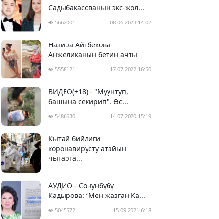
Садыбакасованын экс-жол...
5662001
08.06.2023 14:02
Назира Айтбекова
Анжеликанын бетин ачты
5558121
17.07.2022 16:50
ВИДЕО(+18) - "Муунтуп,
башына секирип". Өс...
5486630
14.07.2020 15:19
Кытай бийлиги
5397612
29.02.2020 23:43
коронавирусту атайын
чыгарга...
АУДИО - Сонунбүбү
Кадырова: “Мен жазган Ка...
5045572
15.09.2021 6:18