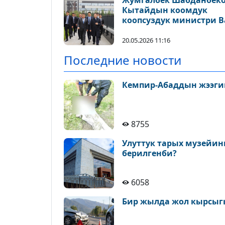
Жумгалбек Шабданбек
Кытайдын коомдук
коопсуздук министри В
Сяохун менен жолугушт
20.05.2026 11:16
Последние новости
Кемпир-Абаддын жээги
8755
Улуттук тарых музейин
берилгенби?
6058
Бир жылда жол кырсыгы