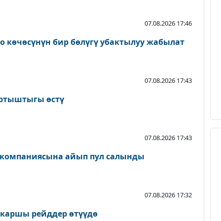
07.08.2026 17:46
о көчөсүнүн бир бөлүгү убактылуу жабылат
07.08.2026 17:43
артыштыгы өстү
07.08.2026 17:43
 компаниясына айып пул салынды
07.08.2026 17:32
 каршы рейддер өтүүдө