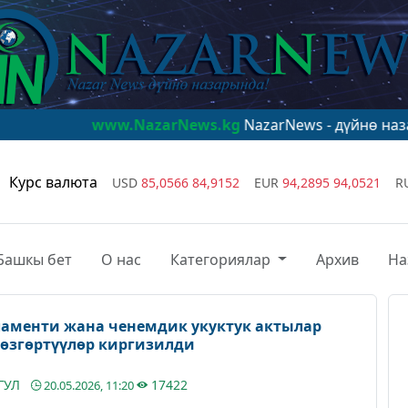
www.NazarNews.kg
NazarNews - дүйнө назарында!
www.
Курс валюта
USD
85,0566
84,9152
EUR
94,2895
94,0521
R
Башкы бет
О нас
Категориялар
Архив
На
ламенти жана ченемдик укуктук актылар
өзгөртүүлөр киргизилди
ГУЛ
17422
20.05.2026, 11:20