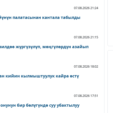
07.08.2026 21:24
йүнүн палатасынан кантала табылды
07.08.2026 21:15
зилдөө жүргүзүлүп, мөңгүлөрдүн азайып
07.08.2026 18:02
ан кийин кылмыштуулук кайра өстү
07.08.2026 17:51
онунун бир бөлүгүндө суу убактылуу