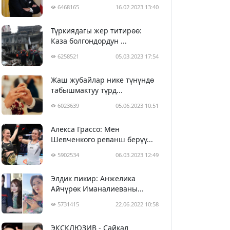
6468165
16.02.2023 13:40
Түркиядагы жер титирөө:
Каза болгондордун ...
6258521
05.03.2023 17:54
Жаш жубайлар нике түнүндө
табышмактуу түрд...
6023639
05.06.2023 10:51
Алекса Грассо: Мен
Шевченкого реванш берүү...
5902534
06.03.2023 12:49
Элдик пикир: Анжелика
Айчүрөк Иманалиеваны...
5731415
22.06.2022 10:58
ЭКСКЛЮЗИВ - Сайкал