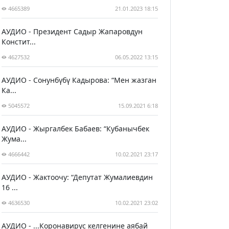
4665389
21.01.2023 18:15
АУДИО - Президент Садыр Жапаровдун
Констит...
4627532
06.05.2022 13:15
АУДИО - Сонунбүбү Кадырова: “Мен жазган
Ка...
5045572
15.09.2021 6:18
АУДИО - Жыргалбек Бабаев: “Кубанычбек
Жума...
4666442
10.02.2021 23:17
АУДИО - Жактоочу: “Депутат Жумалиевдин
16 ...
4636530
10.02.2021 23:02
АУДИО - ...Коронавирус келгенине аябай