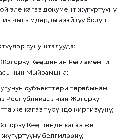
ой эле кагаз документ жүгүртүүнү
тик чыгымдарды азайтуу болуп
ртүүлөр сунушталууда:
 Жогорку Кеңешинин Регламенти
касынын Мыйзамына:
кугунун субъекттери тарабынан
з Республикасынын Жогорку
тта же кагаз түрүндө киргизүүнү;
огорку Кеңешинде кагаз же
 жүгүртүүнү белгилөөнү;