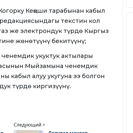
огорку Кеңеши тарабынан кабыл
редакциясындагы текстин кол
газ же электрондук түрдө Кыргыз
ине жөнөтүүнү бекитүүнү;
 ченемдик укуктук актылары
касынын Мыйзамына ченемдик
ны кабыл алуу укугуна ээ болгон
дук түрдө киргизүүнү.
Следующий >