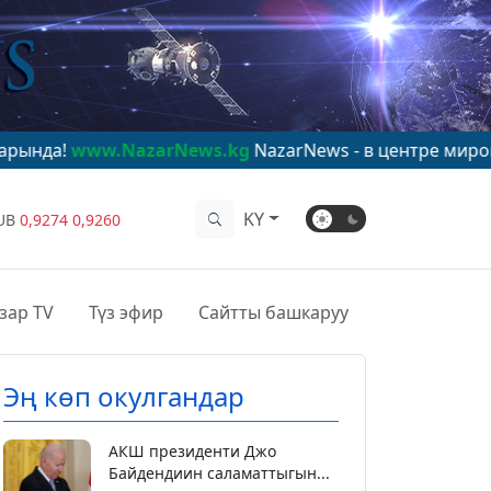
NazarNews.kg
NazarNews - в центре мирового внимани
KY
UB
0,9274
0,9260
зар TV
Түз эфир
Сайтты башкаруу
Эң көп окулгандар
АКШ президенти Джо
Байдендиин саламаттыгын...