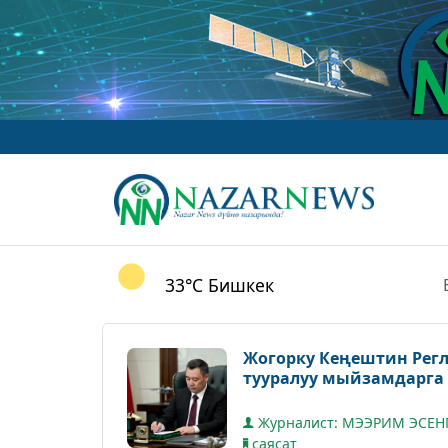
33°C
Бишкек
Жогорку Кеңештин Рег
тууралуу мыйзамдарга 
Журналист: МЭЭРИМ ЭСЕН
саясат