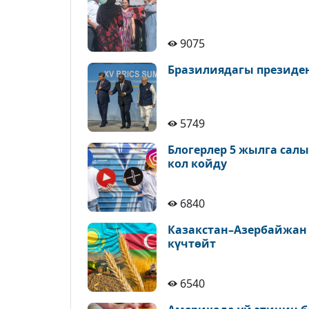
9075
Бразилиядагы президе
5749
Блогерлер 5 жылга сал
кол койду
6840
Казакстан–Азербайжан
күчтөйт
6540