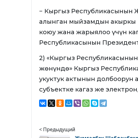
− Кыргыз Республикасынын Ж
алынган мыйзамдын акыркы 
коюу жана жарыялоо үчүн ка
Республикасынын Президент
2) «Кыргыз Республикасынын
жөнүндө» Кыргыз Республи
укуктук актынын долбоорун а
субъектке кагаз же электрон
< Предыдущий