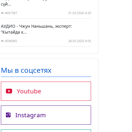
сүй...
4691587
31.03.2020 4:20
АУДИО - Чжун Наньшань, эксперт:
“Кытайда к...
4596065
28.03.2020 4:05
Мы в соцсетях
Youtube
Instagram