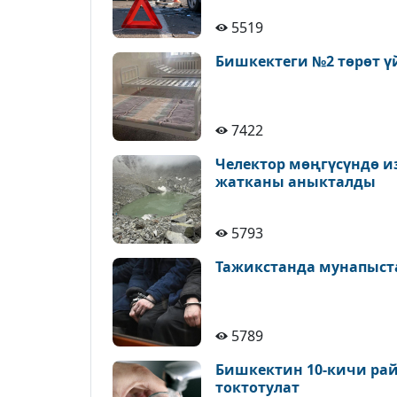
5519
Бишкектеги №2 төрөт ү
7422
Челектор мөңгүсүндө и
жатканы аныкталды
5793
Тажикстанда мунапыст
5789
Бишкектин 10-кичи рай
токтотулат