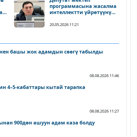
ов
Депутат мектеп
программасына жасалма
ан
интеллектти үйрөтүүнү
у
киргизүү сунушун айтты
20.05.2026 11:21
нен башы жок адамдын сөөгү табылды
08.08.2026 11:46
ин 4–5-кабаттары кытай тарапка
08.08.2026 11:27
нан 900дөн ашуун адам каза болду