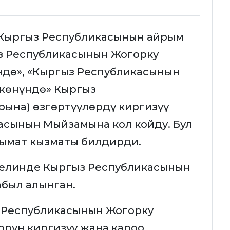
Кыргыз Республикасынын айрым
з Республикасынын Жогорку
ндө», «Кыргыз Республикасынын
 жөнүндө» Кыргыз
ына) өзгөртүүлөрдү киргизүү
асынын Мыйзамына кол койду. Бул
лымат кызматы билдирди.
елинде Кыргыз Республикасынын
абыл алынган.
 Республикасынын Жогорку
рун киргизүү жана кароо