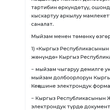
тартибин өркүндөтүү, ошонд
кыскартуу аркылуу мамлекет
саналат.
Мыйзам менен төмөнкү өзгө
1) «Кыргыз Республикасынын
жөнүндө» Кыргыз Республи
− мыйзам чыгаруу демилге у
мыйзам долбоорлорун Кыргы
Кеңешине электрондук форма
− Кыргыз Республикасынын Ж
электрондук түрдө документ