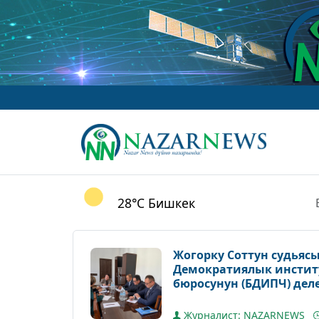
28°C
Бишкек
Жогорку Соттун судьяс
Демократиялык инстит
бюросунун (БДИПЧ) дел
Журналист: NAZARNEWS