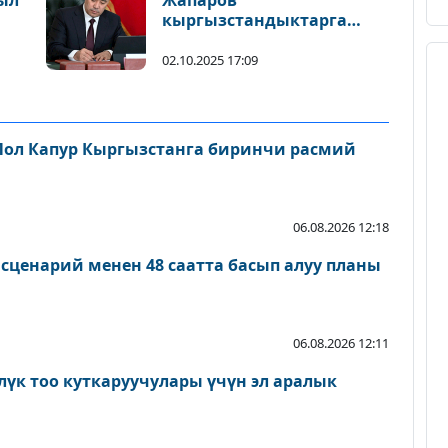
ыл
Жапаров
кыргызстандыктарга
кайрылуу жасады
02.10.2025 17:09
л Капур Кыргызстанга биринчи расмий
06.08.2026 12:18
ценарий менен 48 саатта басып алуу планы
06.08.2026 12:11
лүк тоо куткаруучулары үчүн эл аралык