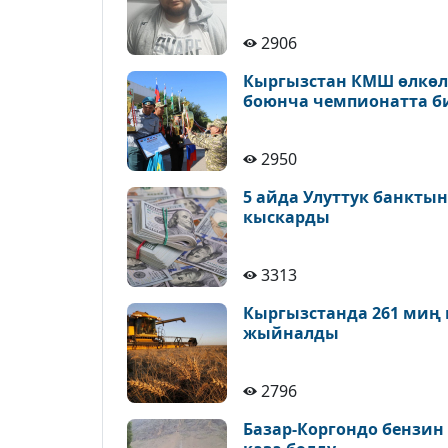
2906
Кыргызстан КМШ өлкөлө
боюнча чемпионатта б
2950
5 айда Улуттук банктын
кыскарды
3313
Кыргызстанда 261 миң 
жыйналды
2796
Базар-Коргондо бензин