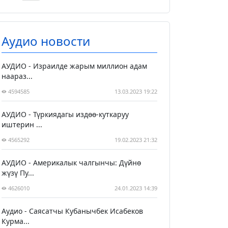
Аудио новости
АУДИО - Израилде жарым миллион адам
наараз...
4594585
13.03.2023 19:22
АУДИО - Түркиядагы издөө-куткаруу
иштерин ...
4565292
19.02.2023 21:32
АУДИО - Америкалык чалгынчы: Дүйнө
жүзү Пу...
4626010
24.01.2023 14:39
Аудио - Саясатчы Кубанычбек Исабеков
Курма...