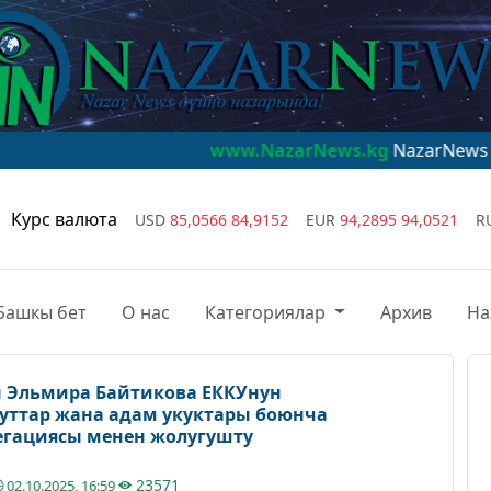
www.NazarNews.kg
NazarNews - дүйнө наз
Курс валюта
USD
85,0566
84,9152
EUR
94,2895
94,0521
R
Башкы бет
О нас
Категориялар
Архив
На
ы Эльмира Байтикова ЕККУнун
уттар жана адам укуктары боюнча
егациясы менен жолугушту
23571
02.10.2025, 16:59