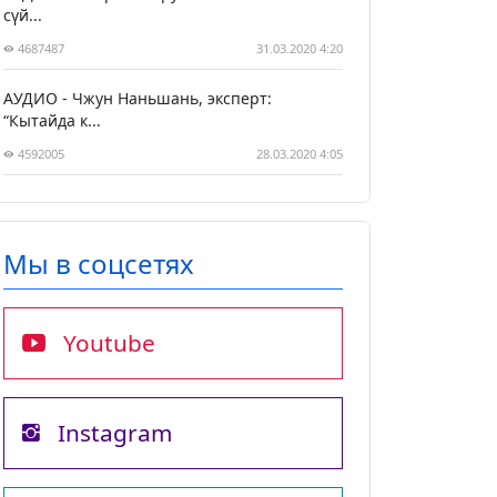
сүй...
4687487
31.03.2020 4:20
АУДИО - Чжун Наньшань, эксперт:
“Кытайда к...
4592005
28.03.2020 4:05
Мы в соцсетях
Youtube
Instagram