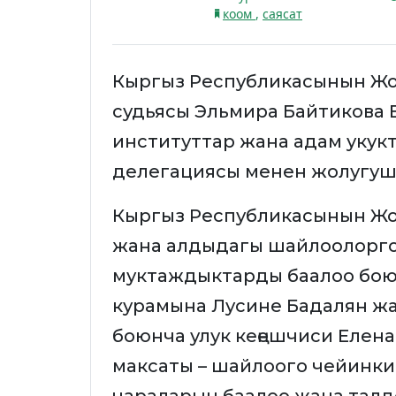
коом
,
саясат
Кыргыз Республикасынын Жо
судьясы Эльмира Байтикова
институттар жана адам укук
делегациясы менен жолугуш
Кыргыз Республикасынын Жог
жана алдыдагы шайлоолорг
муктаждыктарды баалоо бою
курамына Лусине Бадалян ж
боюнча улук кеңешчиси Елен
максаты – шайлоого чейинк