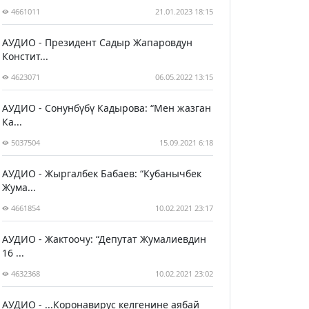
4661011
21.01.2023 18:15
АУДИО - Президент Садыр Жапаровдун
Констит...
4623071
06.05.2022 13:15
АУДИО - Сонунбүбү Кадырова: “Мен жазган
Ка...
5037504
15.09.2021 6:18
АУДИО - Жыргалбек Бабаев: “Кубанычбек
Жума...
4661854
10.02.2021 23:17
АУДИО - Жактоочу: “Депутат Жумалиевдин
16 ...
4632368
10.02.2021 23:02
АУДИО - ...Коронавирус келгенине аябай