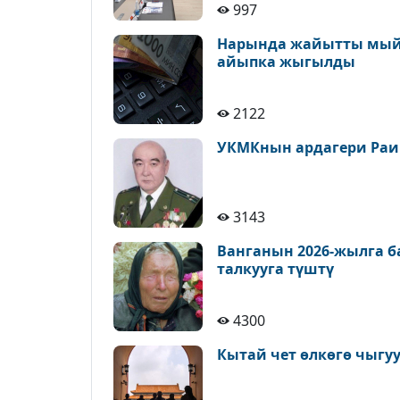
997
Нарында жайытты мыйз
айыпка жыгылды
2122
УКМКнын ардагери Раи
3143
Ванганын 2026-жылга 
талкууга түштү
4300
Кытай чет өлкөгө чыгу