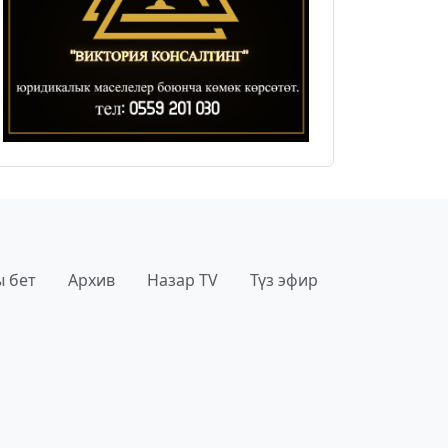
 бет
Архив
Назар TV
Түз эфир