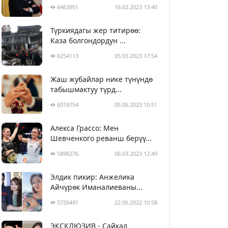
6463951
16.02.2023 13:40
Түркиядагы жер титирөө:
Каза болгондордун ...
6254113
05.03.2023 17:54
Жаш жубайлар нике түнүндө
табышмактуу түрд...
6018754
05.06.2023 10:51
Алекса Грассо: Мен
Шевченкого реванш берүү...
5898276
06.03.2023 12:49
Элдик пикир: Анжелика
Айчүрөк Иманалиеваны...
5726491
22.06.2022 10:58
ЭКСКЛЮЗИВ - Сайкал