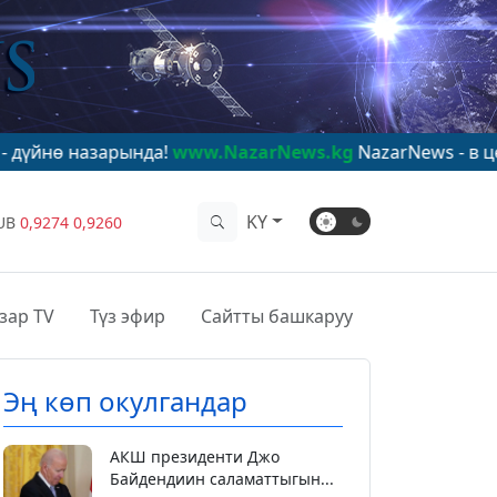
арында!
www.NazarNews.kg
NazarNews - в центре миров
KY
UB
0,9274
0,9260
зар TV
Түз эфир
Сайтты башкаруу
Эң көп окулгандар
АКШ президенти Джо
Байдендиин саламаттыгын...