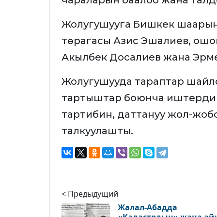
чараларын баалоо жана талдо
Жолугушууга Бишкек шаары
төрагасы Азис Эшалиев, ошо
Акылбек Досалиев жана Эрм
Жолугушууда тараптар шайл
тартыштар боюнча иштердин
тартибин, даттануу жол-жоб
талкуулашты.
< Предыдущий
Жалал-Абадда