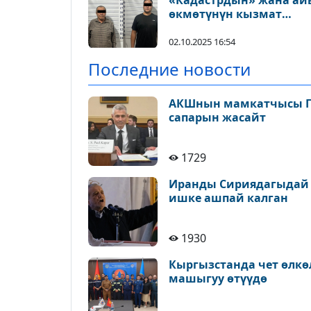
«Кадастрдын» жана ай
өкмөтүнүн кызмат
адамдары кармалды
02.10.2025 16:54
Последние новости
АКШнын мамкатчысы По
сапарын жасайт
1729
Иранды Сириядагыдай с
ишке ашпай калган
1930
Кыргызстанда чет өлкө
машыгуу өтүүдө