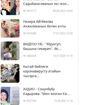
Садыбакасованын экс-жол...
5657117
08.06.2023 14:02
Назира Айтбекова
Анжеликанын бетин ачты
5553286
17.07.2022 16:50
ВИДЕО(+18) - "Муунтуп,
башына секирип". Өс...
5482204
14.07.2020 15:19
Кытай бийлиги
5393004
29.02.2020 23:43
коронавирусту атайын
чыгарга...
АУДИО - Сонунбүбү
Кадырова: “Мен жазган Ка...
5037504
15.09.2021 6:18