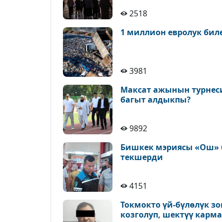
2518
1 миллион евролук би
3981
Максат ажынын турнеси
багыт алдыкпы?
9892
Бишкек мэриясы «Ош» 
текшерди
4151
Токмокто үй-бүлөлүк 
козголуп, шектүү карм