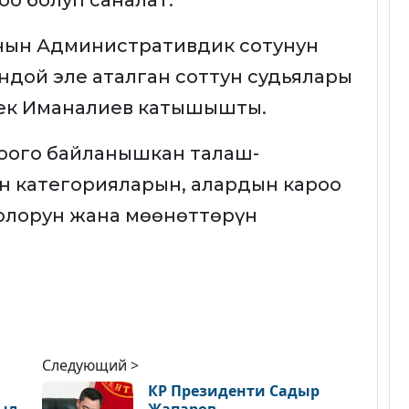
о болуп саналат.
нын Административдик сотунун
ндой эле аталган соттун судьялары
ек Иманалиев катышышты.
оого байланышкан талаш-
 категорияларын, алардын кароо
олорун жана мөөнөттөрүн
Следующий >
КР Президенти Садыр