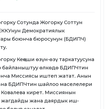
горку Сотунда Жогорку Соттун
 ЕККУнун Демократиялык
тары боюнча бюросунун (БДИПЧ)
ту.
орку Кеңеши өзүн-өзү таркатуусуна
о байланыштуу өлкөдө БДИПЧтин
нча Миссиясы иштеп жатат. Анын
ана БДИПЧтин шайлоо маселелери
а Ковалева кирет. Миссиянын
и жагдайды жана даярдык иш-