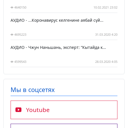
4640150
10.02.2021 23:02
АУДИО - ...Коронавирус келгенине аябай сүй...
4695223
31.03.2020 4:20
АУДИО - Чжун Наньшань, эксперт: “Кытайда к...
4599543
28.03.2020 4:05
Мы в соцсетях
Youtube