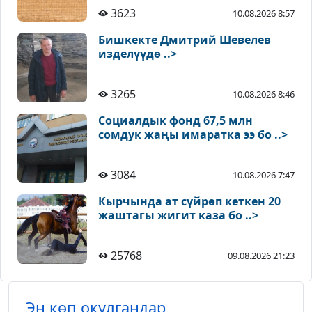
3623
10.08.2026 8:57
Бишкекте Дмитрий Шевелев
изделүүдө ..>
3265
10.08.2026 8:46
Социалдык фонд 67,5 млн
сомдук жаңы имаратка ээ бо ..>
3084
10.08.2026 7:47
Кырчында ат сүйрөп кеткен 20
жаштагы жигит каза бо ..>
25768
09.08.2026 21:23
Эң көп окулгандар