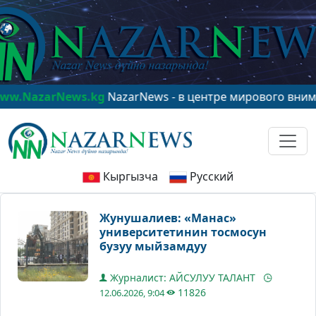
arNews.kg
NazarNews - в центре мирового внимания!
w
Кыргызча
Русский
Жунушалиев: «Манас»
университетинин тосмосун
бузуу мыйзамдуу
Журналист: АЙСУЛУУ ТАЛАНТ
11826
12.06.2026, 9:04