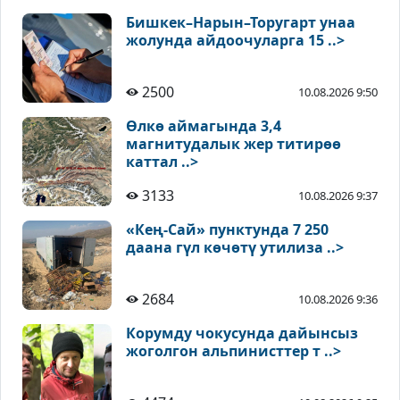
Бишкек–Нарын–Торугарт унаа
жолунда айдоочуларга 15 ..>
2500
10.08.2026 9:50
Өлкө аймагында 3,4
магнитудалык жер титирөө
каттал ..>
3133
10.08.2026 9:37
«Кең-Сай» пунктунда 7 250
даана гүл көчөтү утилиза ..>
2684
10.08.2026 9:36
Корумду чокусунда дайынсыз
жоголгон альпинисттер т ..>