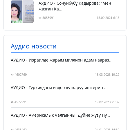
АУДИО - Сонунбүбү Кадырова: “Мен
жазган Ка...
5053991
15.09.2021 6:18
Аудио новости
АУДИО - Израилде жарым миллион адам наараз...
4602769
13.03.2023 19:22
АУДИО - Түркиядагы издөө-куткаруу иштерин ...
4572991
19.02.2023 21:32
АУДИО - Америкалык чалгынчы: Дүйнө жүзү Пу...
4633462
24.01.2023 14:39