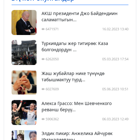
АКШ президенти Джо Байдендиин
саламаттыгын...
6471971
16.02.2023 13:40
Түркиядагы жер титирөө: Каза
болгондордун ...
6262050
05.03.2023 17:54
Жаш жубайлар нике түнүндө
табышмактуу түрд...
6027609
05.06.2023 10:51
Алекса Грассо: Мен Шевченкого
реванш берүү...
5906362
06.03.2023 12:49
Элдик пикир: Анжелика Айчүрөк
Иманалиеваны...