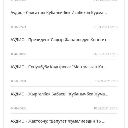
Аудио - Саясатчы Кубанычбек Исабеков Курма...
4668921
21.01.2023 18:15
АУДИО - Президент Садыр Жапаровдун Констит...
4631086
06.05.2022 13:15
АУДИО - Сонунбүбү Кадырова: “Мен жазган Ка...
5053991
15.09.2021 6:18
АУДИО - Жыргалбек Бабаев: “Кубанычбек Жума...
4670435
10.02.2021 23:17
АУДИО - Жактоочу: “Депутат Жумалиевдин 16 ...