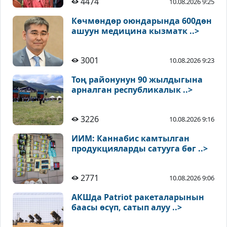
4474
10.08.2026 9:25
Көчмөндөр оюндарында 600дөн
ашуун медицина кызматк ..>
3001
10.08.2026 9:23
Тоң районунун 90 жылдыгына
арналган республикалык ..>
3226
10.08.2026 9:16
ИИМ: Каннабис камтылган
продукцияларды сатууга бөг ..>
2771
10.08.2026 9:06
АКШда Patriot ракеталарынын
баасы өсүп, сатып алуу ..>