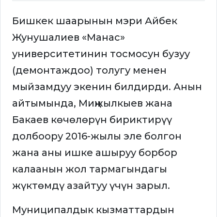
Бишкек шаарынын мэри Айбек
Жунушалиев «Манас»
университетинин тосмосун бузуу
(демонтаждоо) толугу менен
мыйзамдуу экенин билдирди. Анын
айтымында, Миңжылкыев жана
Бакаев көчөлөрүн бириктирүү
долбоору 2016-жылы эле болгон
жана аны ишке ашыруу борбор
калаанын жол тармагындагы
жүктөмдү азайтуу үчүн зарыл.
Муниципалдык кызматтардын