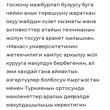
тосмону мажбурлап бузуусу буга
чейин ачык тирешүүнү жараткан:
окуу жайдын күзөт кызматы жана
активисттер атайын техниканын
жолун тосууга аракет кылышкан.
«Манас» университетинин
жетекчилиги кампус аркылуу жол
курууга макулдук бербегенин, ал
эми кандай гана аймактык
өзгөртүүлөр болбосун Кыргызстан
менен Түркиянын ортосунда
мамлекеттер аралык деңгээлде
макулдашылышы керектигин