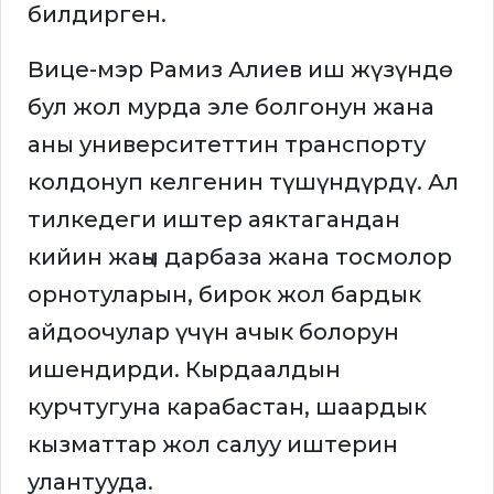
билдирген.
Вице-мэр Рамиз Алиев иш жүзүндө
бул жол мурда эле болгонун жана
аны университеттин транспорту
колдонуп келгенин түшүндүрдү. Ал
тилкедеги иштер аяктагандан
кийин жаңы дарбаза жана тосмолор
орнотуларын, бирок жол бардык
айдоочулар үчүн ачык болорун
ишендирди. Кырдаалдын
курчтугуна карабастан, шаардык
кызматтар жол салуу иштерин
улантууда.