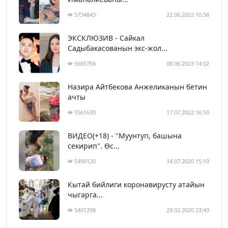
5734843
22.06.2022 10:58
ЭКСКЛЮЗИВ - Сайкал
Садыбакасованын экс-жол...
5665756
08.06.2023 14:02
Назира Айтбекова Анжеликанын бетин
ачты
5561630
17.07.2022 16:50
ВИДЕО(+18) - "Муунтуп, башына
секирип". Өс...
5490120
14.07.2020 15:19
Кытай бийлиги коронавирусту атайын
чыгарга...
5401298
29.02.2020 23:43