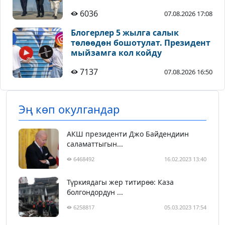
6036
07.08.2026 17:08
Блогерлер 5 жылга салык
төлөөдөн бошотулат. Президент
мыйзамга кол койду
7137
07.08.2026 16:50
Эң көп окулгандар
АКШ президенти Джо Байдендиин
саламаттыгын...
6468492
16.02.2023 13:40
Түркиядагы жер титирөө: Каза
болгондордун ...
6258817
05.03.2023 17:54