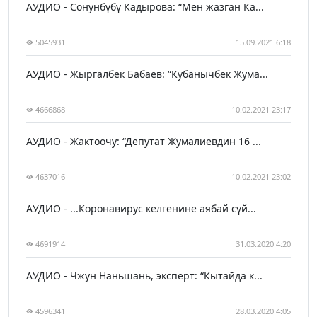
АУДИО - Сонунбүбү Кадырова: “Мен жазган Ка...
5045931
15.09.2021 6:18
АУДИО - Жыргалбек Бабаев: “Кубанычбек Жума...
4666868
10.02.2021 23:17
АУДИО - Жактоочу: “Депутат Жумалиевдин 16 ...
4637016
10.02.2021 23:02
АУДИО - ...Коронавирус келгенине аябай сүй...
4691914
31.03.2020 4:20
АУДИО - Чжун Наньшань, эксперт: “Кытайда к...
4596341
28.03.2020 4:05