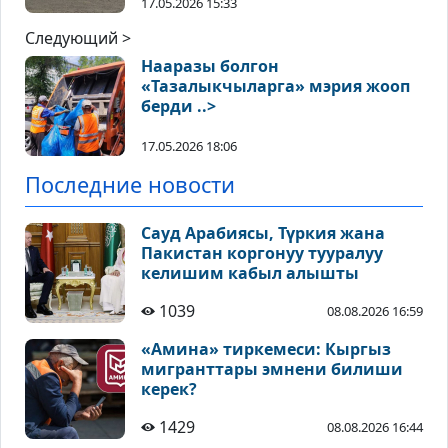
17.05.2026 15:33
Следующий >
Нааразы болгон
«Тазалыкчыларга» мэрия жооп
берди ..>
17.05.2026 18:06
Последние новости
Сауд Арабиясы, Түркия жана
Пакистан коргонуу тууралуу
келишим кабыл алышты
1039
08.08.2026 16:59
«Амина» тиркемеси: Кыргыз
мигранттары эмнени билиши
керек?
1429
08.08.2026 16:44