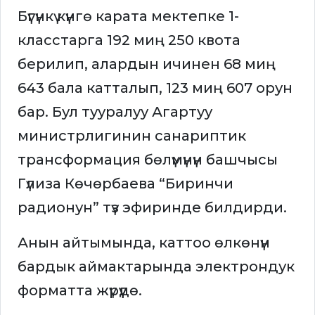
Бүгүнкү күнгө карата мектепке 1-
класстарга 192 миң 250 квота
берилип, алардын ичинен 68 миң
643 бала катталып, 123 миң 607 орун
бар. Бул тууралуу Агартуу
министрлигинин санариптик
трансформация бөлүмүнүн башчысы
Гүлиза Көчөрбаева “Биринчи
радионун” түз эфиринде билдирди.
Анын айтымында, каттоо өлкөнүн
бардык аймактарында электрондук
форматта жүрүүдө.