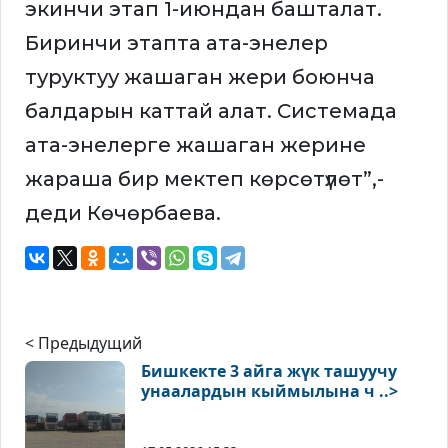
экинчи этап 1-июндан башталат.
Биринчи этапта ата-энелер
туруктуу жашаган жери боюнча
балдарын каттай алат. Системада
ата-энелерге жашаган жерине
жараша бир мектеп көрсөтүлөт”,-
деди Көчөрбаева.
< Предыдущий
Бишкекте 3 айга жүк ташуучу
унаалардын кыймылына ч ..>