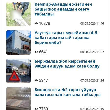
Кемпир-Абаддын жээгинен
башы жок адамдын сөөгү
табылды
10878
08.08.2026 11:46
Улуттук тарых музейинин 4–5-
кабаттары кытай тарапка
берилгенби?
6641
08.08.2026 11:27
Бир жылда жол кырсыгынан
900дөн ашуун адам каза болду
5947
07.08.2026 21:24
Бишкектеги №2 төрөт үйүнүн
палатасынан кантала табылды
7730
07.08.2026 21:15