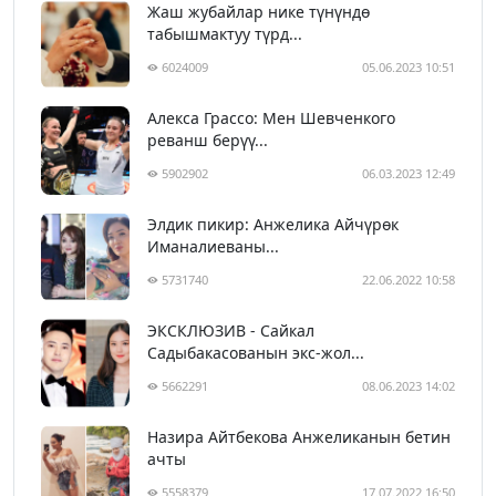
Жаш жубайлар нике түнүндө
табышмактуу түрд...
6024009
05.06.2023 10:51
Алекса Грассо: Мен Шевченкого
реванш берүү...
5902902
06.03.2023 12:49
Элдик пикир: Анжелика Айчүрөк
Иманалиеваны...
5731740
22.06.2022 10:58
ЭКСКЛЮЗИВ - Сайкал
Садыбакасованын экс-жол...
5662291
08.06.2023 14:02
Назира Айтбекова Анжеликанын бетин
ачты
5558379
17.07.2022 16:50