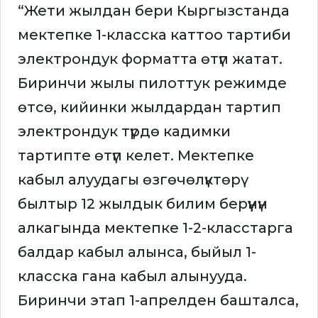
“Жети жылдан бери Кыргызстанда
мектепке 1-класска каттоо тартиби
электрондук форматта өтүп жатат.
Биринчи жылы пилоттук режимде
өтсө, кийинки жылдардан тартип
электрондук түрдө кадимки
тартипте өтүп келет. Мектепке
кабыл алуудагы өзгөчөлүктөрү
былтыр 12 жылдык билим берүүнүн
алкагында мектепке 1-2-класстарга
балдар кабыл алынса, быйыл 1-
класска гана кабыл алынууда.
Биринчи этап 1-апрелден башталса,