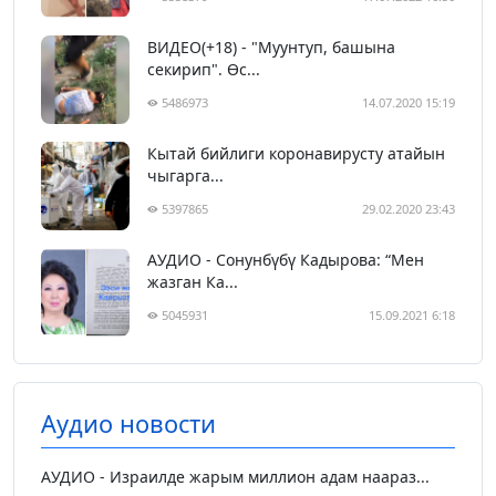
ВИДЕО(+18) - "Муунтуп, башына
секирип". Өс...
5486973
14.07.2020 15:19
Кытай бийлиги коронавирусту атайын
чыгарга...
5397865
29.02.2020 23:43
АУДИО - Сонунбүбү Кадырова: “Мен
жазган Ка...
5045931
15.09.2021 6:18
Аудио новости
АУДИО - Израилде жарым миллион адам наараз...