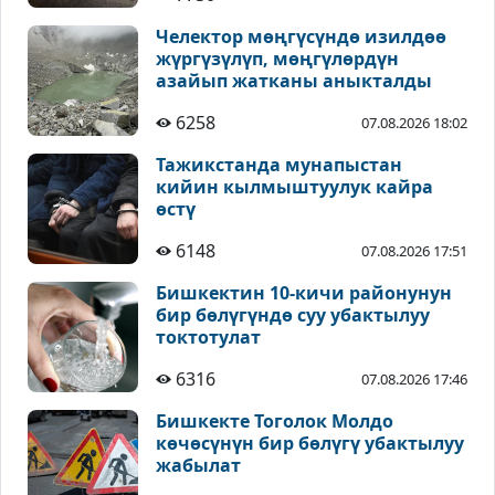
Челектор мөңгүсүндө изилдөө
жүргүзүлүп, мөңгүлөрдүн
азайып жатканы аныкталды
6258
07.08.2026 18:02
Тажикстанда мунапыстан
кийин кылмыштуулук кайра
өстү
6148
07.08.2026 17:51
Бишкектин 10-кичи районунун
бир бөлүгүндө суу убактылуу
токтотулат
6316
07.08.2026 17:46
Бишкекте Тоголок Молдо
көчөсүнүн бир бөлүгү убактылуу
жабылат