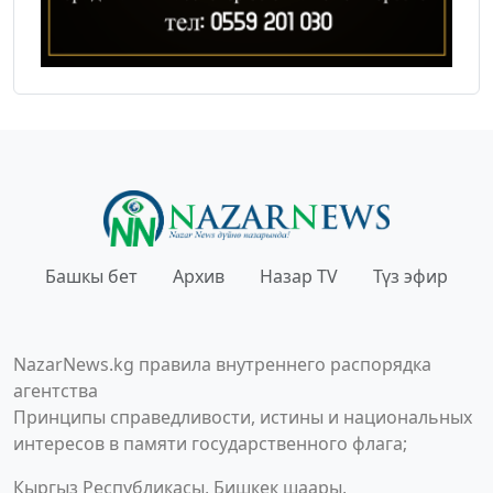
Башкы бет
Архив
Назар TV
Түз эфир
NazarNews.kg правила внутреннего распорядка
агентства
Принципы справедливости, истины и национальных
интересов в памяти государственного флага;
Кыргыз Республикасы, Бишкек шаары,