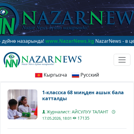
 назарында!
www.NazarNews.kg
NazarNews - в центре 
Кыргызча
Русский
1-класска 68 миңден ашык бала
катталды
Журналист: АЙСУЛУУ ТАЛАНТ
17135
17.05.2026, 18:01