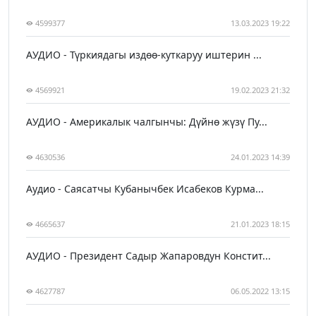
4599377
13.03.2023 19:22
АУДИО - Түркиядагы издөө-куткаруу иштерин ...
4569921
19.02.2023 21:32
АУДИО - Америкалык чалгынчы: Дүйнө жүзү Пу...
4630536
24.01.2023 14:39
Аудио - Саясатчы Кубанычбек Исабеков Курма...
4665637
21.01.2023 18:15
АУДИО - Президент Садыр Жапаровдун Констит...
4627787
06.05.2022 13:15