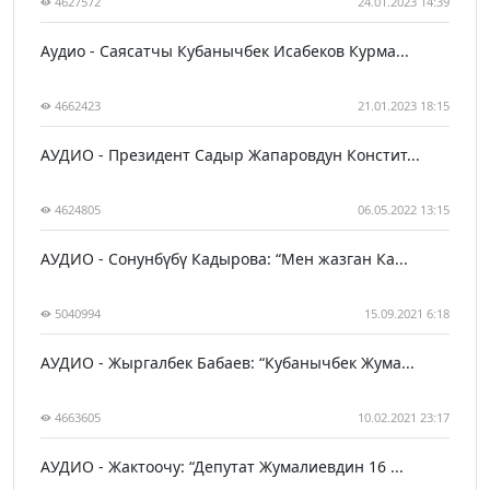
4627572
24.01.2023 14:39
Аудио - Саясатчы Кубанычбек Исабеков Курма...
4662423
21.01.2023 18:15
АУДИО - Президент Садыр Жапаровдун Констит...
4624805
06.05.2022 13:15
АУДИО - Сонунбүбү Кадырова: “Мен жазган Ка...
5040994
15.09.2021 6:18
АУДИО - Жыргалбек Бабаев: “Кубанычбек Жума...
4663605
10.02.2021 23:17
АУДИО - Жактоочу: “Депутат Жумалиевдин 16 ...