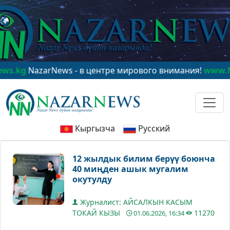
g
NazarNews - в центре мирового внимания!
www.Nazar
Кыргызча
Русский
12 жылдык билим берүү боюнча
40 миңден ашык мугалим
окутулду
Журналист: АЙСАЛКЫН КАСЫМ
ТОКАЙ КЫЗЫ
11270
01.06.2026, 16:34