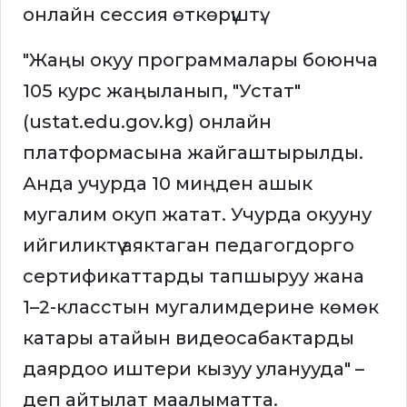
онлайн сессия өткөрүштү.
"Жаңы окуу программалары боюнча
105 курс жаңыланып, "Устат"
(ustat.edu.gov.kg) онлайн
платформасына жайгаштырылды.
Анда учурда 10 миңден ашык
мугалим окуп жатат. Учурда окууну
ийгиликтүү аяктаган педагогдорго
сертификаттарды тапшыруу жана
1–2-класстын мугалимдерине көмөк
катары атайын видеосабактарды
даярдоо иштери кызуу уланууда" –
деп айтылат маалыматта.