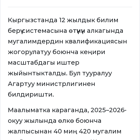
Кыргызстанда 12 жылдык билим
берүү системасына өтүүнүн алкагында
мугалимдердин квалификациясын
жогорулатуу боюнча кеңири
масштабдагы иштер
жыйынтыкталды. Бул тууралуу
Агартуу министрлигинен
билдиришти.
Маалыматка караганда, 2025–2026-
окуу жылында өлкө боюнча
жалпысынан 40 миң 420 мугалим