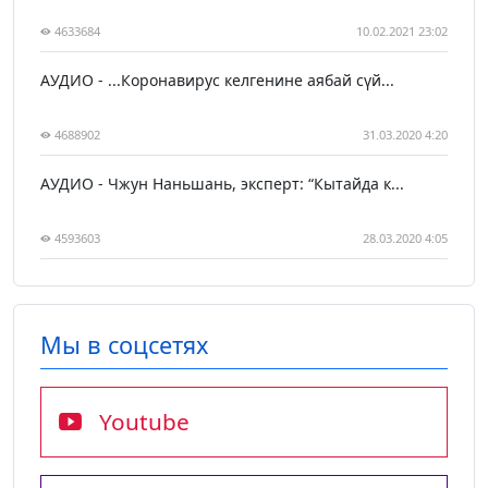
4633684
10.02.2021 23:02
АУДИО - ...Коронавирус келгенине аябай сүй...
4688902
31.03.2020 4:20
АУДИО - Чжун Наньшань, эксперт: “Кытайда к...
4593603
28.03.2020 4:05
Мы в соцсетях
Youtube