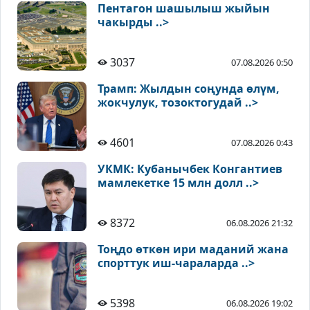
Пентагон шашылыш жыйын
чакырды ..>
3037
07.08.2026 0:50
Трамп: Жылдын соңунда өлүм,
жокчулук, тозоктогудай ..>
4601
07.08.2026 0:43
УКМК: Кубанычбек Конгантиев
мамлекетке 15 млн долл ..>
8372
06.08.2026 21:32
Тоңдо өткөн ири маданий жана
спорттук иш-чараларда ..>
5398
06.08.2026 19:02