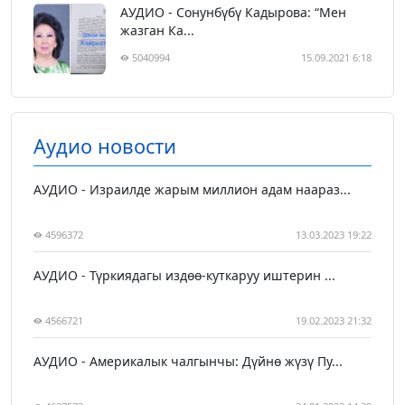
АУДИО - Сонунбүбү Кадырова: “Мен
жазган Ка...
5040994
15.09.2021 6:18
Аудио новости
АУДИО - Израилде жарым миллион адам наараз...
4596372
13.03.2023 19:22
АУДИО - Түркиядагы издөө-куткаруу иштерин ...
4566721
19.02.2023 21:32
АУДИО - Америкалык чалгынчы: Дүйнө жүзү Пу...