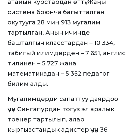
атайын курстардан өттү. Жаңы
система боюнча багытталган
окутууга 28 миң 913 мугалим
тартылган. Анын ичинде
башталгыч класстардан – 10 334,
табигый илимдерден – 7 651, англис
тилинен – 5 727 жана
математикадан – 5 352 педагог
билим алды.
Мугалимдерди сапаттуу даярдоо
үчүн Сингапурдан тогуз эл аралык
тренер тартылып, алар
кыргызстандык адистер үчүн 36