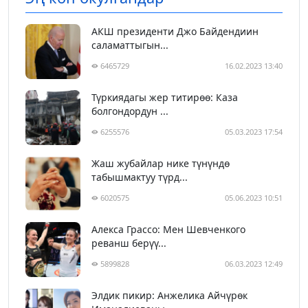
АКШ президенти Джо Байдендиин
саламаттыгын...
6465729
16.02.2023 13:40
Түркиядагы жер титирөө: Каза
болгондордун ...
6255576
05.03.2023 17:54
Жаш жубайлар нике түнүндө
табышмактуу түрд...
6020575
05.06.2023 10:51
Алекса Грассо: Мен Шевченкого
реванш берүү...
5899828
06.03.2023 12:49
Элдик пикир: Анжелика Айчүрөк