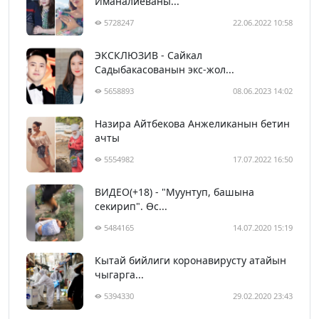
Иманалиеваны...
5728247
22.06.2022 10:58
ЭКСКЛЮЗИВ - Сайкал
Садыбакасованын экс-жол...
5658893
08.06.2023 14:02
Назира Айтбекова Анжеликанын бетин
ачты
5554982
17.07.2022 16:50
ВИДЕО(+18) - "Муунтуп, башына
секирип". Өс...
5484165
14.07.2020 15:19
Кытай бийлиги коронавирусту атайын
чыгарга...
5394330
29.02.2020 23:43