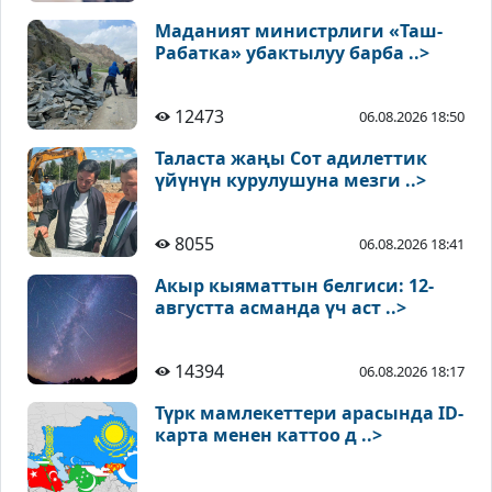
Маданият министрлиги «Таш-
Рабатка» убактылуу барба ..>
12473
06.08.2026 18:50
Таласта жаңы Сот адилеттик
үйүнүн курулушуна мезги ..>
8055
06.08.2026 18:41
Акыр кыяматтын белгиси: 12-
августта асманда үч аст ..>
14394
06.08.2026 18:17
Түрк мамлекеттери арасында ID-
карта менен каттоо д ..>