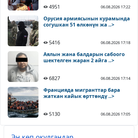
4951
06.08.2026 17:22
Орусия армиясынын курамында
согушкан 51 өлкөнүн жа ..>
5416
06.08.2026 17:18
Аялын жана балдарын сабоого
шектелген жаран 2 айга ..>
6827
06.08.2026 17:14
Францияда мигранттар бара
жаткан кайык өрттөндү ..>
5130
06.08.2026 17:05
Эң көп окулгандар