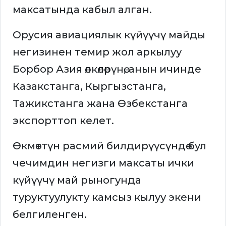
максатында кабыл алган.
Орусия авиациялык күйүүчү майды
негизинен темир жол аркылуу
Борбор Азия өлкөлөрүнө, анын ичинде
Казакстанга, Кыргызстанга,
Тажикстанга жана Өзбекстанга
экспорттоп келет.
Өкмөттүн расмий билдирүүсүндө бул
чечимдин негизги максаты ички
күйүүчү май рыногунда
туруктуулукту камсыз кылуу экени
белгиленген.