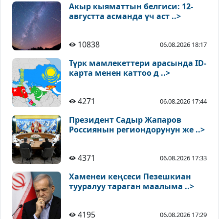
Акыр кыяматтын белгиси: 12-
августта асманда үч аст ..>
10838
06.08.2026 18:17
Түрк мамлекеттери арасында ID-
карта менен каттоо д ..>
4271
06.08.2026 17:44
Президент Садыр Жапаров
Россиянын региондорунун же ..>
4371
06.08.2026 17:33
Хаменеи кеңсеси Пезешкиан
тууралуу тараган маалыма ..>
4195
06.08.2026 17:29