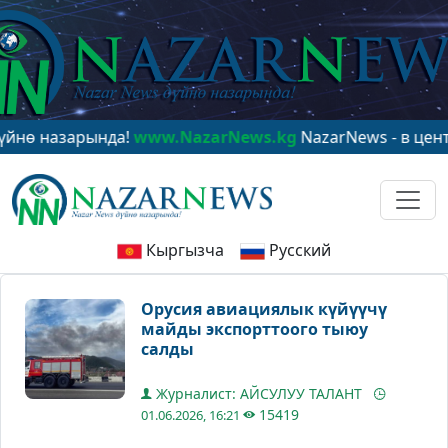
азарында!
www.NazarNews.kg
NazarNews - в центре ми
Кыргызча
Русский
Орусия авиациялык күйүүчү
майды экспорттоого тыюу
салды
Журналист: АЙСУЛУУ ТАЛАНТ
15419
01.06.2026, 16:21