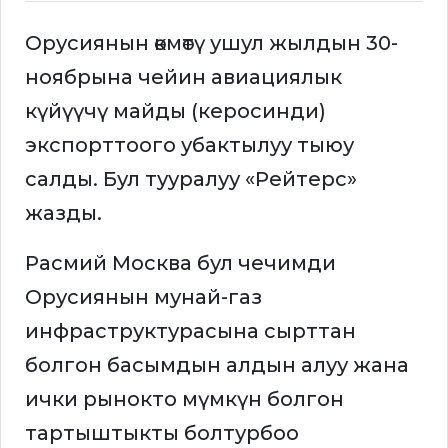
Орусиянын өкмөтү ушул жылдын 30-
ноябрына чейин авиациялык
күйүүчү майды (керосинди)
экспорттоого убактылуу тыюу
салды. Бул тууралуу «Рейтерс»
жазды.
Расмий Москва бул чечимди
Орусиянын мунай-газ
инфраструктурасына сырттан
болгон басымдын алдын алуу жана
ички рынокто мүмкүн болгон
тартыштыкты болтурбоо