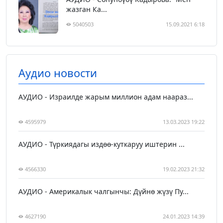
жазган Ка...
5040503
15.09.2021 6:18
Аудио новости
АУДИО - Израилде жарым миллион адам наараз...
4595979
13.03.2023 19:22
АУДИО - Түркиядагы издөө-куткаруу иштерин ...
4566330
19.02.2023 21:32
АУДИО - Америкалык чалгынчы: Дүйнө жүзү Пу...
4627190
24.01.2023 14:39