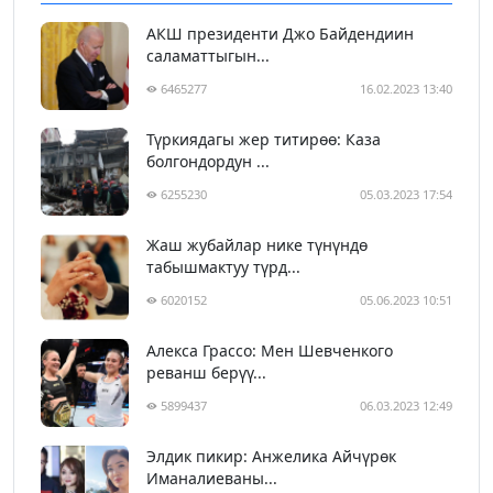
АКШ президенти Джо Байдендиин
саламаттыгын...
6465277
16.02.2023 13:40
Түркиядагы жер титирөө: Каза
болгондордун ...
6255230
05.03.2023 17:54
Жаш жубайлар нике түнүндө
табышмактуу түрд...
6020152
05.06.2023 10:51
Алекса Грассо: Мен Шевченкого
реванш берүү...
5899437
06.03.2023 12:49
Элдик пикир: Анжелика Айчүрөк
Иманалиеваны...