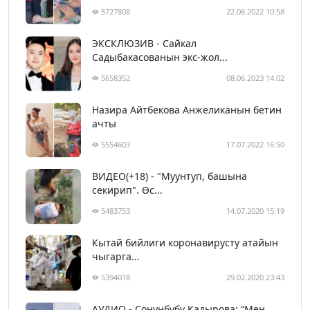
5727808
22.06.2022 10:58
ЭКСКЛЮЗИВ - Сайкал
Садыбакасованын экс-жол...
5658352
08.06.2023 14:02
Назира Айтбекова Анжеликанын бетин
ачты
5554603
17.07.2022 16:50
ВИДЕО(+18) - "Муунтуп, башына
секирип". Өс...
5483753
14.07.2020 15:19
Кытай бийлиги коронавирусту атайын
чыгарга...
5394018
29.02.2020 23:43
АУДИО - Сонунбүбү Кадырова: “Мен