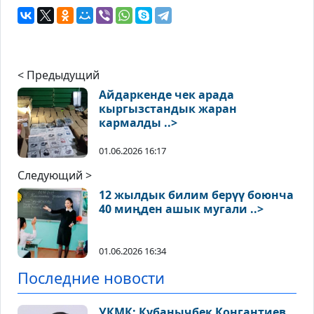
< Предыдущий
Айдаркенде чек арада
кыргызстандык жаран
кармалды ..>
01.06.2026 16:17
Следующий >
12 жылдык билим берүү боюнча
40 миңден ашык мугали ..>
01.06.2026 16:34
Последние новости
УКМК: Кубанычбек Конгантиев