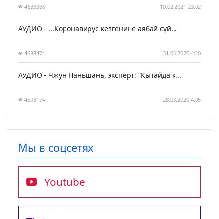
4633388
10.02.2021 23:02
АУДИО - ...Коронавирус келгенине аябай сүй...
4688474
31.03.2020 4:20
АУДИО - Чжун Наньшань, эксперт: “Кытайда к...
4593174
28.03.2020 4:05
Мы в соцсетях
Youtube