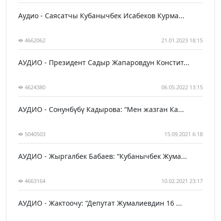
Аудио - Саясатчы Кубанычбек Исабеков Курма...
4662062
21.01.2023 18:15
АУДИО - Президент Садыр Жапаровдун Констит...
4624380
06.05.2022 13:15
АУДИО - Сонунбүбү Кадырова: “Мен жазган Ка...
5040503
15.09.2021 6:18
АУДИО - Жыргалбек Бабаев: “Кубанычбек Жума...
4663164
10.02.2021 23:17
АУДИО - Жактоочу: “Депутат Жумалиевдин 16 ...