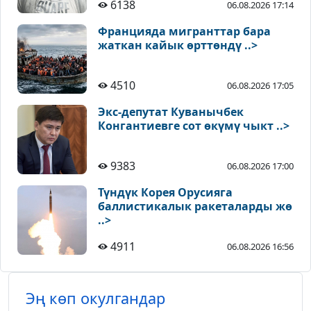
6138
06.08.2026 17:14
Францияда мигранттар бара
жаткан кайык өрттөндү ..>
4510
06.08.2026 17:05
Экс-депутат Куванычбек
Конгантиевге сот өкүмү чыкт ..>
9383
06.08.2026 17:00
Түндүк Корея Орусияга
баллистикалык ракеталарды жө
..>
4911
06.08.2026 16:56
Эң көп окулгандар