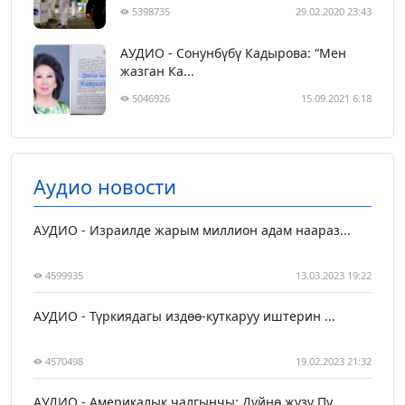
5398735
29.02.2020 23:43
АУДИО - Сонунбүбү Кадырова: “Мен
жазган Ка...
5046926
15.09.2021 6:18
Аудио новости
АУДИО - Израилде жарым миллион адам наараз...
4599935
13.03.2023 19:22
АУДИО - Түркиядагы издөө-куткаруу иштерин ...
4570498
19.02.2023 21:32
АУДИО - Америкалык чалгынчы: Дүйнө жүзү Пу...