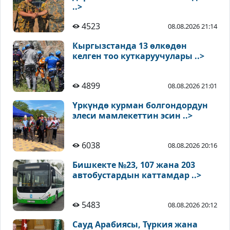
..>
4523
08.08.2026 21:14
Кыргызстанда 13 өлкөдөн
келген тоо куткаруучулары ..>
4899
08.08.2026 21:01
Үркүндө курман болгондордун
элеси мамлекеттин эсин ..>
6038
08.08.2026 20:16
Бишкекте №23, 107 жана 203
автобустардын каттамдар ..>
5483
08.08.2026 20:12
Сауд Арабиясы, Түркия жана