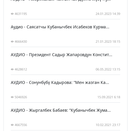
4631195
24.01.2023 14:39
Аудио - Саясатчы Кубанычбек Исабеков Курма...
4666430
21.01.2023 18:15
АУДИО - Президент Садыр Жапаровдун Констит...
4628612
06.05.2022 13:15
АУДИО - Сонунбүбү Кадырова: “Мен жазган Ка...
5046926
15.09.2021 6:18
АУДИО - Жыргалбек Бабаев: “Кубанычбек Жума...
4667556
10.02.2021 23:17