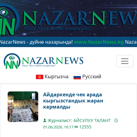
ws - дүйнө назарында!
www.NazarNews.kg
NazarNews -
Кыргызча
Русский
Айдаркенде чек арада
кыргызстандык жаран
кармалды
Журналист: АЙСУЛУУ ТАЛАНТ
12555
01.06.2026, 16:17