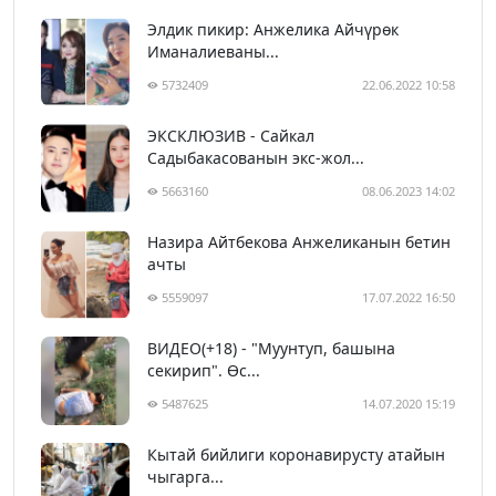
Элдик пикир: Анжелика Айчүрөк
Иманалиеваны...
5732409
22.06.2022 10:58
ЭКСКЛЮЗИВ - Сайкал
Садыбакасованын экс-жол...
5663160
08.06.2023 14:02
Назира Айтбекова Анжеликанын бетин
ачты
5559097
17.07.2022 16:50
ВИДЕО(+18) - "Муунтуп, башына
секирип". Өс...
5487625
14.07.2020 15:19
Кытай бийлиги коронавирусту атайын
чыгарга...