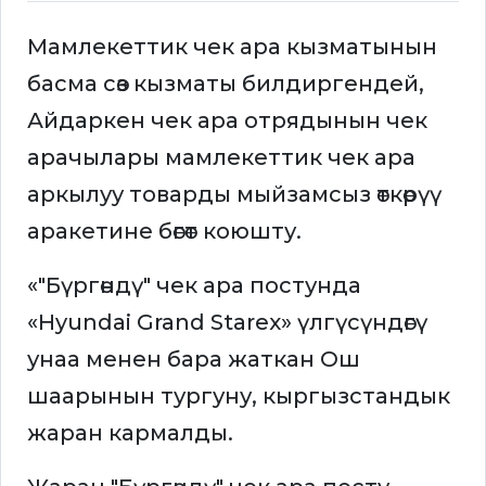
Мамлекеттик чек ара кызматынын
басма сөз кызматы билдиргендей,
Айдаркен чек ара отрядынын чек
арачылары мамлекеттик чек ара
аркылуу товарды мыйзамсыз өткөрүү
аракетине бөгөт коюшту.
«"Бүргөндү" чек ара постунда
«Hyundai Grand Starex» үлгүсүндөгү
унаа менен бара жаткан Ош
шаарынын тургуну, кыргызстандык
жаран кармалды.