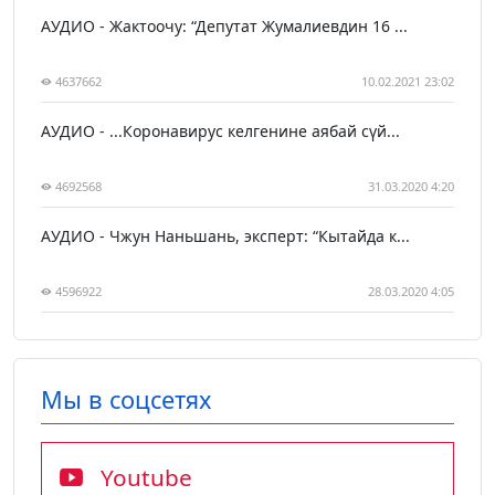
АУДИО - Жактоочу: “Депутат Жумалиевдин 16 ...
4637662
10.02.2021 23:02
АУДИО - ...Коронавирус келгенине аябай сүй...
4692568
31.03.2020 4:20
АУДИО - Чжун Наньшань, эксперт: “Кытайда к...
4596922
28.03.2020 4:05
Мы в соцсетях
Youtube