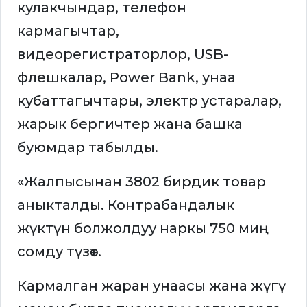
кулакчындар, телефон
кармагычтар,
видеорегистраторлор, USB-
флешкалар, Power Bank, унаа
кубаттагычтары, электр устаралар,
жарык бергичтер жана башка
буюмдар табылды.
«Жалпысынан 3802 бирдик товар
аныкталды. Контрабандалык
жүктүн болжолдуу наркы 750 миң
сомду түзөт.
Кармалган жаран унаасы жана жүгү