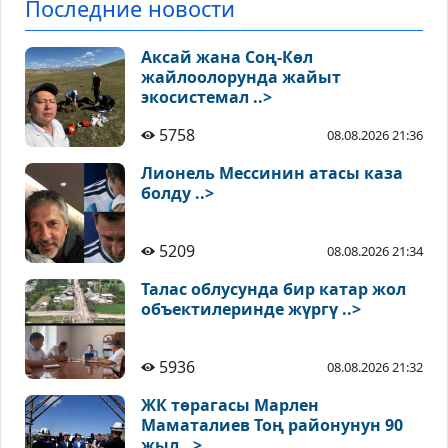
Последние новости
Аксай жана Соң-Көл
жайлоолорунда жайыт
экосистемал ..>
5758
08.08.2026 21:36
Лионель Мессинин атасы каза
болду ..>
5209
08.08.2026 21:34
Талас облусунда бир катар жол
объектилеринде жүргү ..>
5936
08.08.2026 21:32
ЖК төрагасы Марлен
Маматалиев Тоң районунун 90
жыл ..>