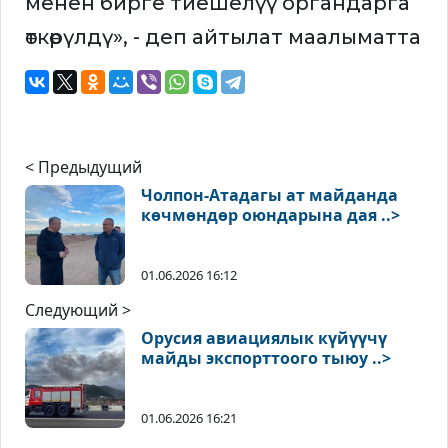
менен бирге тиешелүү органдарга
өткөрүлдү», - деп айтылат маалыматта
< Предыдущий
Чолпон-Атадагы ат майданда
көчмөндөр оюндарына дая ..>
01.06.2026 16:12
Следующий >
Орусия авиациялык күйүүчү
майды экспорттоого тыюу ..>
01.06.2026 16:21