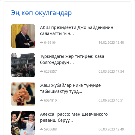
Эң көп окулгандар
АКШ президенти Джо Байдендиин
саламаттыгын...
6469164
16.02.2023 13:40
Түркиядагы жер титирөө: Каза
болгондордун ...
6259557
05.03.2023 17:54
Жаш жубайлар нике түнүндө
табышмактуу түрд...
6024810
05.06.2023 10:51
Алекса Грассо: Мен Шевченкого
реванш берүү...
5903688
06.03.2023 12:49