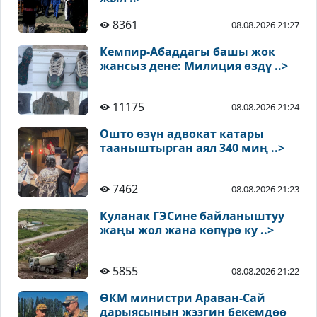
8361
08.08.2026 21:27
Кемпир-Абаддагы башы жок
жансыз дене: Милиция өздү ..>
11175
08.08.2026 21:24
Ошто өзүн адвокат катары
тааныштырган аял 340 миң ..>
7462
08.08.2026 21:23
Куланак ГЭСине байланыштуу
жаңы жол жана көпүрө ку ..>
5855
08.08.2026 21:22
ӨКМ министри Араван-Сай
дарыясынын жээгин бекемдөө