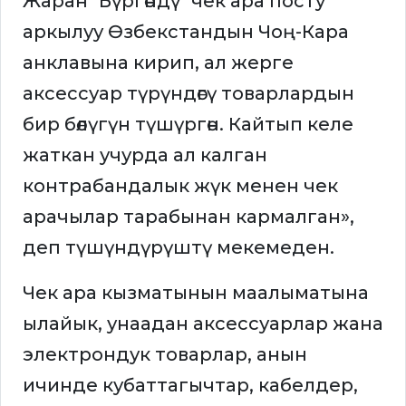
Жаран "Бүргөндү" чек ара посту
аркылуу Өзбекстандын Чоң-Кара
анклавына кирип, ал жерге
аксессуар түрүндөгү товарлардын
бир бөлүгүн түшүргөн. Кайтып келе
жаткан учурда ал калган
контрабандалык жүк менен чек
арачылар тарабынан кармалган»,
деп түшүндүрүштү мекемеден.
Чек ара кызматынын маалыматына
ылайык, унаадан аксессуарлар жана
электрондук товарлар, анын
ичинде кубаттагычтар, кабелдер,