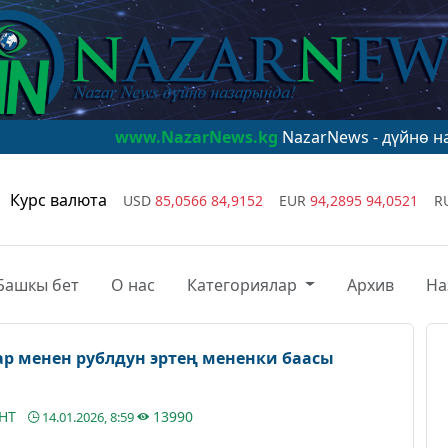
www.NazarNews.kg
NazarNews - дүйнө назарында!
ww
Курс валюта
USD
85,0566
84,9152
EUR
94,2895
94,0521
R
Башкы бет
О нас
Категориялар
Архив
На
ар менен рублдун эртең мененки баасы
АНТ
13990
14.01.2026, 8:59