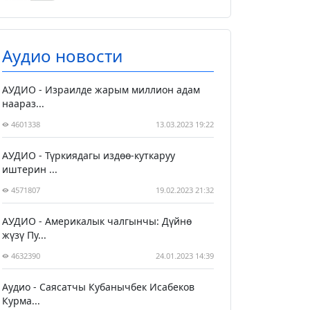
Аудио новости
АУДИО - Израилде жарым миллион адам
наараз...
4601338
13.03.2023 19:22
АУДИО - Түркиядагы издөө-куткаруу
иштерин ...
4571807
19.02.2023 21:32
АУДИО - Америкалык чалгынчы: Дүйнө
жүзү Пу...
4632390
24.01.2023 14:39
Аудио - Саясатчы Кубанычбек Исабеков
Курма...