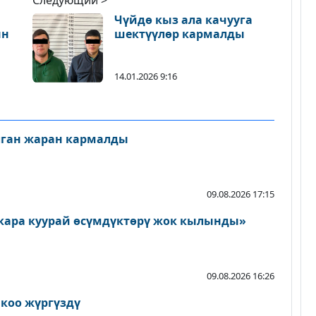
Следующий >
Чүйдө кыз ала качууга
ын
шектүүлөр кармалды
14.01.2026 9:16
лган жаран кармалды
09.08.2026 17:15
кара куурай өсүмдүктөрү жок кылынды»
09.08.2026 16:26
йкоо жүргүздү