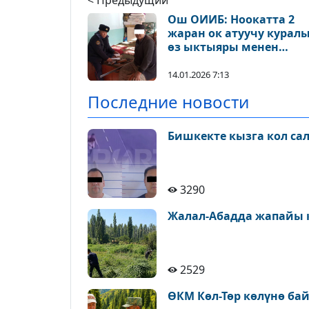
< Предыдущий
Ош ОИИБ: Ноокатта 2
жаран ок атуучу курал
өз ыктыяры менен
милицияга тапшырды
14.01.2026 7:13
Последние новости
Бишкекте кызга кол са
3290
Жалал-Абадда жапайы 
2529
ӨКМ Көл-Төр көлүнө ба