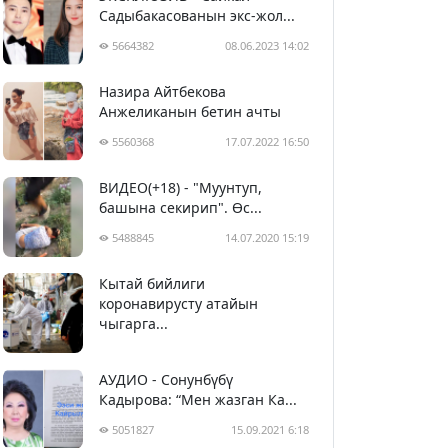
Садыбакасованын экс-жол...
5664382
08.06.2023 14:02
Назира Айтбекова
Анжеликанын бетин ачты
5560368
17.07.2022 16:50
ВИДЕО(+18) - "Муунтуп,
башына секирип". Өс...
5488845
14.07.2020 15:19
Кытай бийлиги
5399972
29.02.2020 23:43
коронавирусту атайын
чыгарга...
АУДИО - Сонунбүбү
Кадырова: “Мен жазган Ка...
5051827
15.09.2021 6:18