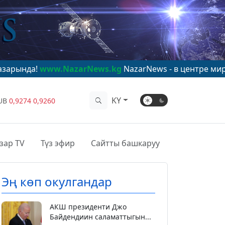
w.NazarNews.kg
NazarNews - в центре мирового вним
KY
UB
0,9274
0,9260
зар TV
Түз эфир
Сайтты башкаруу
Эң көп окулгандар
АКШ президенти Джо
Байдендиин саламаттыгын...