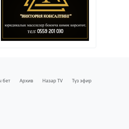
 бет
Архив
Назар TV
Түз эфир