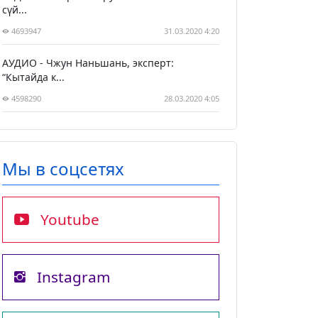
сүй...
4693947
31.03.2020 4:20
АУДИО - Чжун Наньшань, эксперт:
“Кытайда к...
4598290
28.03.2020 4:05
Мы в соцсетях
Youtube
Instagram