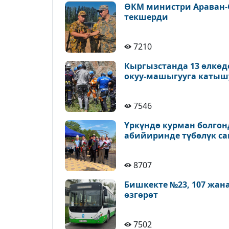
ӨКМ министри Араван-
текшерди
7210
Кыргызстанда 13 өлкөд
окуу-машыгууга катыш
7546
Үркүндө курман болгон
абийиринде түбөлүк с
8707
Бишкекте №23, 107 жан
өзгөрөт
7502