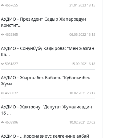
4667655
21.01.2023 18:15
АУДИО - Президент Садыр Жапаровдун
Констит...
4629865
06.05.2022 13:15
АУДИО - Сонунбүбү Кадырова: “Мен жазган
Ка...
5051827
15.09.2021 6:18
АУДИО - Жыргалбек Бабаев: “Кубанычбек
Жума...
4669032
10.02.2021 23:17
АУДИО - Жактоочу: “Депутат Жумалиевдин
16 ...
4638996
10.02.2021 23:02
АУДИО - ...Коронавирус келгенине аябай