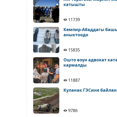
катышты
11739
Кемпир-Абаддагы башы
аныктоодо
15835
Ошто өзүн адвокат кат
кармалды
11887
Куланак ГЭСине байлан
9786