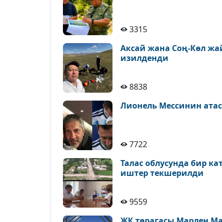
3315
Аксай жана Соң-Көл ж
изилденди
8838
Лионель Мессинин атас
7722
Талас облусунда бир к
иштер текшерилди
9559
ЖК төрагасы Марлен М