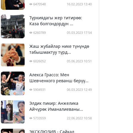
6470548
16.02.2023 13:40
Түркиядагы жер титирөө:
Каза болгондордун ...
6260789
05.03.2023 17:54
Жаш жубайлар нике түнүндө
табышмактуу түрд...
6026052
05.06.2023 10:51
Алекса Грассо: Мен
Шевченкого реванш берүү...
5904931
06.03.2023 12:49
Элдик пикир: Анжелика
Айчүрөк Иманалиеваны...
5733559
22.06.2022 10:58
ЭКСКЛЮЗИВ - Сайкал