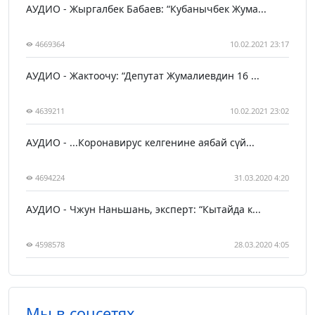
АУДИО - Жыргалбек Бабаев: “Кубанычбек Жума...
4669364
10.02.2021 23:17
АУДИО - Жактоочу: “Депутат Жумалиевдин 16 ...
4639211
10.02.2021 23:02
АУДИО - ...Коронавирус келгенине аябай сүй...
4694224
31.03.2020 4:20
АУДИО - Чжун Наньшань, эксперт: “Кытайда к...
4598578
28.03.2020 4:05
Мы в соцсетях