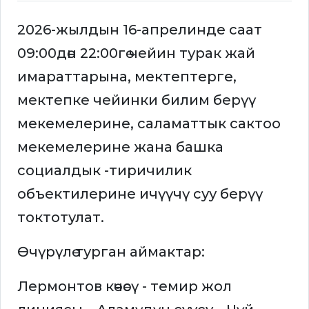
2026-жылдын 16-апрелинде саат
09:00дөн 22:00гө чейин турак жай
имараттарына, мектептерге,
мектепке чейинки билим берүү
мекемелерине, саламаттык сактоо
мекемелерине жана башка
социалдык -тиричилик
объектилерине ичүүчү суу берүү
токтотулат.
Өчүрүлө турган аймактар:
Лермонтов көчөсү - темир жол