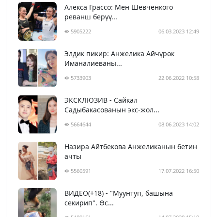
Алекса Грассо: Мен Шевченкого
реванш берүү...
5905222
06.03.2023 12:49
Элдик пикир: Анжелика Айчүрөк
Иманалиеваны...
5733903
22.06.2022 10:58
ЭКСКЛЮЗИВ - Сайкал
Садыбакасованын экс-жол...
5664644
08.06.2023 14:02
Назира Айтбекова Анжеликанын бетин
ачты
5560591
17.07.2022 16:50
ВИДЕО(+18) - "Муунтуп, башына
секирип". Өс...