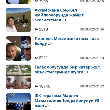
3968
09.08.2026 16:05
Аксай жана Соң-Көл
жайлоолорунда жайыт
экосистемал ..>
9519
08.08.2026 21:36
Лионель Мессинин атасы каза
болду ..>
8221
08.08.2026 21:34
Талас облусунда бир катар жол
объектилеринде жүргү ..>
10746
08.08.2026 21:32
ЖК төрагасы Марлен
Маматалиев Тоң районунун 90
жыл ..>