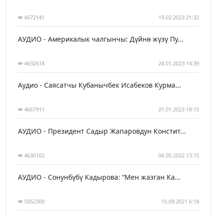
4572141
19.02.2023 21:32
АУДИО - Америкалык чалгынчы: Дүйнө жүзү Пу...
4632618
24.01.2023 14:39
Аудио - Саясатчы Кубанычбек Исабеков Курма...
4667911
21.01.2023 18:15
АУДИО - Президент Садыр Жапаровдун Констит...
4630162
06.05.2022 13:15
АУДИО - Сонунбүбү Кадырова: “Мен жазган Ка...
5052300
15.09.2021 6:18