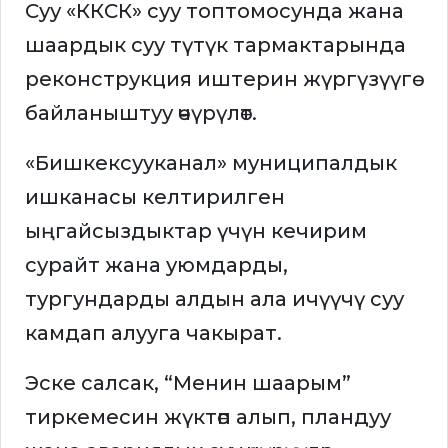
Суу «ККСК» суу топтомосунда жана
шаардык суу түтүк тармактарында
реконструкция иштерин жүргүзүүгө
байланыштуу өчүрүлөт.
«Бишкексууканал» муниципалдык
ишканасы келтирилген
ыңгайсыздыктар үчүн кечирим
сурайт жана уюмдарды,
тургундарды алдын ала ичүүчү суу
камдап алууга чакырат.
Эске салсак, “Менин шаарым”
тиркемесин жүктөп алып, пландуу