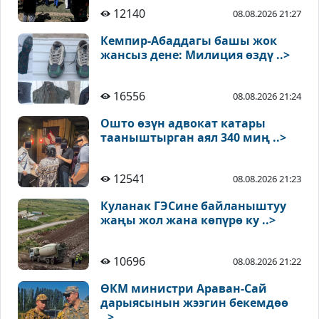
12140
08.08.2026 21:27
Кемпир-Абаддагы башы жок
жансыз дене: Милиция өздү ..>
16556
08.08.2026 21:24
Ошто өзүн адвокат катары
тааныштырган аял 340 миң ..>
12541
08.08.2026 21:23
Куланак ГЭСине байланыштуу
жаңы жол жана көпүрө ку ..>
10696
08.08.2026 21:22
ӨКМ министри Араван-Сай
дарыясынын жээгин бекемдөө
..>