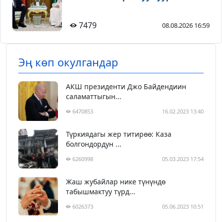
7479
08.08.2026 16:59
Эң көп окулгандар
АКШ президенти Джо Байдендиин
саламаттыгын...
6470853
16.02.2023 13:40
Түркиядагы жер титирөө: Каза
болгондордун ...
6260998
05.03.2023 17:54
Жаш жубайлар нике түнүндө
табышмактуу түрд...
6026373
05.06.2023 10:51