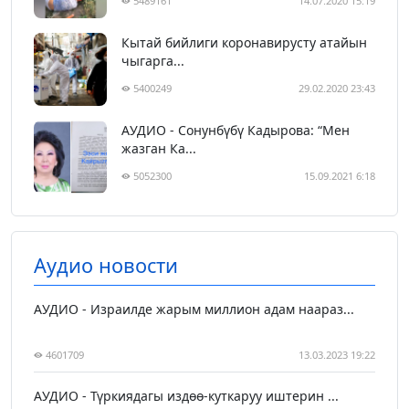
5489161
14.07.2020 15:19
Кытай бийлиги коронавирусту атайын
чыгарга...
5400249
29.02.2020 23:43
АУДИО - Сонунбүбү Кадырова: “Мен
жазган Ка...
5052300
15.09.2021 6:18
Аудио новости
АУДИО - Израилде жарым миллион адам наараз...
4601709
13.03.2023 19:22
АУДИО - Түркиядагы издөө-куткаруу иштерин ...