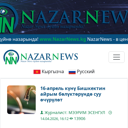
назарында!
www.NazarNews.kg
NazarNews - в центре ми
Кыргызча
Русский
16-апрель күнү Бишкектин
айрым бөлүктөрүндө суу
өчүрүлөт
Журналист: МЭЭРИМ ЭСЕНГУЛ
13906
14.04.2026, 16:12