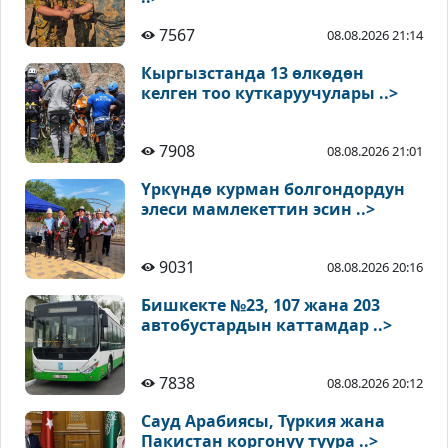
7567
08.08.2026 21:14
Кыргызстанда 13 өлкөдөн
келген тоо куткаруучулары ..>
7908
08.08.2026 21:01
Үркүндө курман болгондордун
элеси мамлекеттин эсин ..>
9031
08.08.2026 20:16
Бишкекте №23, 107 жана 203
автобустардын каттамдар ..>
7838
08.08.2026 20:12
Сауд Арабиясы, Түркия жана
Пакистан коргонуу туура ..>