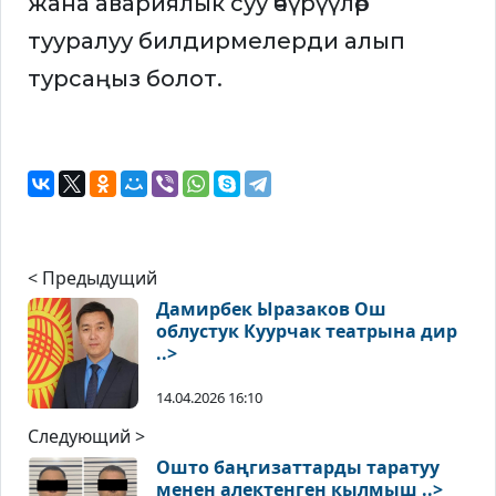
жана авариялык суу өчүрүүлөр
тууралуу билдирмелерди алып
турсаңыз болот.
< Предыдущий
Дамирбек Ыразаков Ош
облустук Куурчак театрына дир
..>
14.04.2026 16:10
Следующий >
Ошто баңгизаттарды таратуу
менен алектенген кылмыш ..>