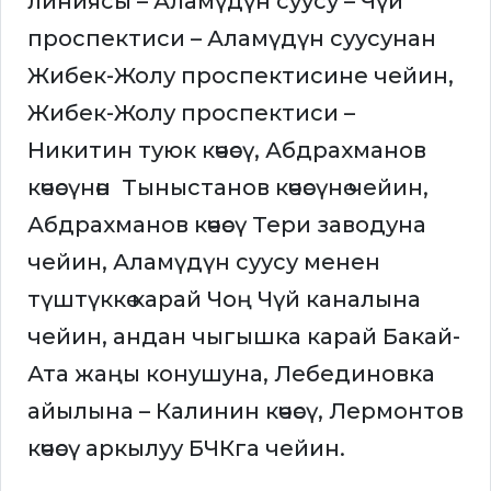
линиясы – Аламүдүн суусу – Чүй
проспектиси – Аламүдүн суусунан
Жибек-Жолу проспектисине чейин,
Жибек-Жолу проспектиси –
Никитин туюк көчөсү, Абдрахманов
көчөсүнөн Тыныстанов көчөсүнө чейин,
Абдрахманов көчөсү Тери заводуна
чейин, Аламүдүн суусу менен
түштүккө карай Чоң Чүй каналына
чейин, андан чыгышка карай Бакай-
Ата жаңы конушуна, Лебединовка
айылына – Калинин көчөсү, Лермонтов
көчөсү аркылуу БЧКга чейин.