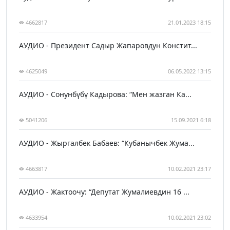
4662817
21.01.2023 18:15
АУДИО - Президент Садыр Жапаровдун Констит...
4625049
06.05.2022 13:15
АУДИО - Сонунбүбү Кадырова: “Мен жазган Ка...
5041206
15.09.2021 6:18
АУДИО - Жыргалбек Бабаев: “Кубанычбек Жума...
4663817
10.02.2021 23:17
АУДИО - Жактоочу: “Депутат Жумалиевдин 16 ...
4633954
10.02.2021 23:02