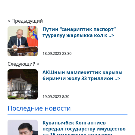
< Предыдущий
Путин “санариптик паспорт”
тууралуу жарлыкка кол к ..>
18.09.2023 23:30
Следующий >
АКШнын мамлекеттик карызы
биринчи жолу 33 триллион ..>
19.09.2023 8:30
Последние новости
Куванычбек Конгантиев
передал государству имущество
на 15 миллионов долларов