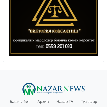
Башкы бет
Архив
Назар TV
Түз эфир