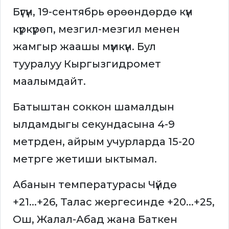
Бүгүн, 19-сентябрь өрөөндөрдө күн
күркүрөп, мезгил-мезгил менен
жамгыр жаашы мүмкүн. Бул
тууралуу Кыргызгидромет
маалымдайт.
Батыштан соккон шамалдын
ылдамдыгы секундасына 4-9
метрден, айрым учурларда 15-20
метрге жетиши ыктымал.
Абанын температурасы Чүйдө
+21...+26, Талас жергесинде +20...+25,
Ош, Жалал-Абад жана Баткен