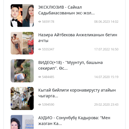
ЭКСКЛЮЗИВ - Сайкал
Садыбакасованын экс-жол...
5659178
08.06.2023 14:02
Назира Айтбекова Анжеликанын бетин
ачты
5555347
17.07.2022 16:50
ВИДЕО(+18) - "Муунтуп, башына
секирип". Өс...
5484485
14.07.2020 15:19
Кытай бийлиги коронавирусту атайын
чыгарга...
5394590
29.02.2020 23:43
АУДИО - Сонунбүбү Кадырова: “Мен
жазган Ка...