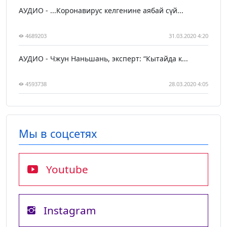
АУДИО - ...Коронавирус келгенине аябай сүй...
4689203
31.03.2020 4:20
АУДИО - Чжун Наньшань, эксперт: “Кытайда к...
4593738
28.03.2020 4:05
Мы в соцсетях
Youtube
Instagram