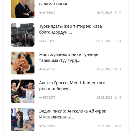
саламаттыгын...
6466037
16.02.2023 13:40
Түркиядагы жер титирөө: Каза
болгондордун ...
6255890
05.03.2023 17:54
Жаш жубайлар нике түнүндө
табышмактуу түрд...
6020758
05.06.2023 10:51
Алекса Грассо: Мен Шевченкого
реванш берүү...
5900071
06.03.2023 12:49
Элдик пикир: Анжелика Айчүрөк
Иманалиеваны...
5728585
22.06.2022 10:58