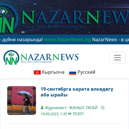
 назарында!
www.NazarNews.kg
NazarNews - в центре 
Кыргызча
Русский
19-сентябрга карата өлкөдөгү
аба ырайы
Журналист: ЖАНЫЛ ТАГАЙ
35301
19.09.2023, 1:35