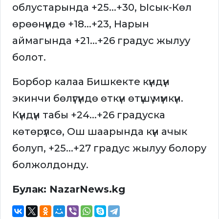
облустарында +25...+30, Ысык-Көл
өрөөнүндө +18...+23, Нарын
аймагында +21...+26 градус жылуу
болот.
Борбор калаа Бишкекте күндүн
экинчи бөлүгүндө өткүн өтүшү мүмкүн.
Күндүн табы +24...+26 градуска
көтөрүлсө, Ош шаарында күн ачык
болуп, +25...+27 градус жылуу болору
болжолдонду.
Булак: NazarNews.kg