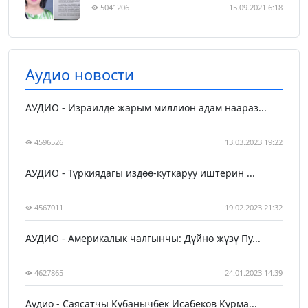
5041206
15.09.2021 6:18
Аудио новости
АУДИО - Израилде жарым миллион адам наараз...
4596526
13.03.2023 19:22
АУДИО - Түркиядагы издөө-куткаруу иштерин ...
4567011
19.02.2023 21:32
АУДИО - Америкалык чалгынчы: Дүйнө жүзү Пу...
4627865
24.01.2023 14:39
Аудио - Саясатчы Кубанычбек Исабеков Курма...