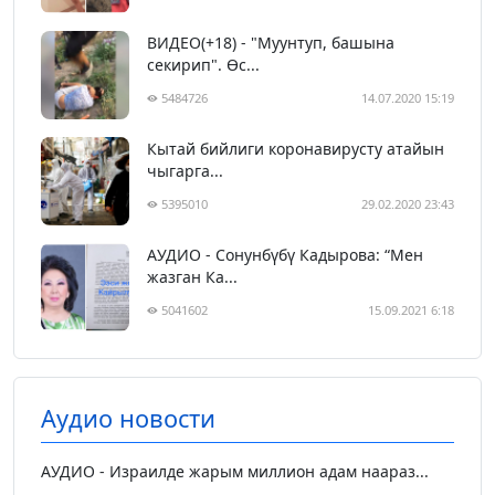
ВИДЕО(+18) - "Муунтуп, башына
секирип". Өс...
5484726
14.07.2020 15:19
Кытай бийлиги коронавирусту атайын
чыгарга...
5395010
29.02.2020 23:43
АУДИО - Сонунбүбү Кадырова: “Мен
жазган Ка...
5041602
15.09.2021 6:18
Аудио новости
АУДИО - Израилде жарым миллион адам наараз...