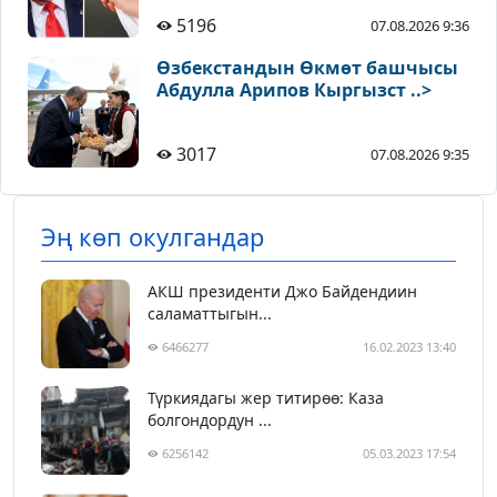
5196
07.08.2026 9:36
Өзбекстандын Өкмөт башчысы
Абдулла Арипов Кыргызст ..>
3017
07.08.2026 9:35
Эң көп окулгандар
АКШ президенти Джо Байдендиин
саламаттыгын...
6466277
16.02.2023 13:40
Түркиядагы жер титирөө: Каза
болгондордун ...
6256142
05.03.2023 17:54