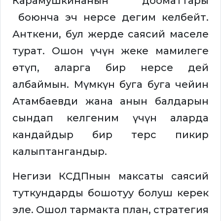
Карамушкинанын дооматтары
боюнча эч нерсе дегим келбейт.
Анткени, бул жерде саясий маселе
турат. Ошон үчүн жеке мамилеге
өтүп, аларга бир нерсе дей
албаймын. Мүмкүн буга буга чейин
Атамбаевди жана анын балдарын
сындап келгеним үчүн аларда
кандайдыр бир терс пикир
калыптангандыр.
Негизи КСДПнын максаты саясий
туткундарды бошотуу болуш керек
эле. Ошол тармакта план, стратегия