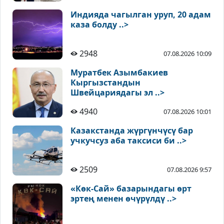
Индияда чагылган уруп, 20 адам
каза болду ..>
2948
07.08.2026 10:09
Муратбек Азымбакиев
Кыргызстандын
Швейцариядагы эл ..>
4940
07.08.2026 10:01
Казакстанда жүргүнчүсү бар
учкучсуз аба таксиси би ..>
2509
07.08.2026 9:57
«Көк-Сай» базарындагы өрт
эртең менен өчүрүлдү ..>