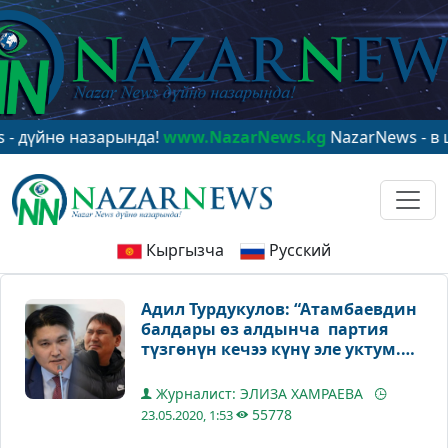
 назарында!
www.NazarNews.kg
NazarNews - в центре 
Кыргызча
Русский
Адил Турдукулов: “Атамбаевдин
балдары өз алдынча партия
түзгөнүн кечээ күнү эле уктум.
Не үчүн түзгөнү бүдөмүк”
Журналист: ЭЛИЗА ХАМРАЕВА
55778
23.05.2020, 1:53