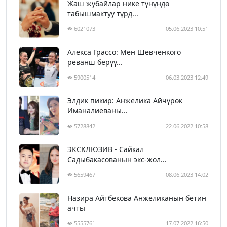
Жаш жубайлар нике түнүндө
табышмактуу түрд...
6021073
05.06.2023 10:51
Алекса Грассо: Мен Шевченкого
реванш берүү...
5900514
06.03.2023 12:49
Элдик пикир: Анжелика Айчүрөк
Иманалиеваны...
5728842
22.06.2022 10:58
ЭКСКЛЮЗИВ - Сайкал
Садыбакасованын экс-жол...
5659467
08.06.2023 14:02
Назира Айтбекова Анжеликанын бетин
ачты
5555761
17.07.2022 16:50