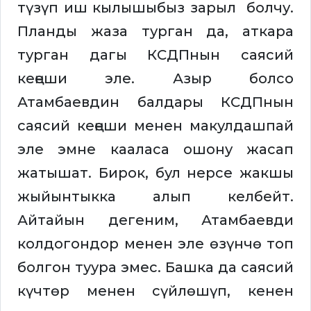
түзүп иш кылышыбыз зарыл болчу.
Планды жаза турган да, аткара
турган дагы КСДПнын саясий
кеңеши эле. Азыр болсо
Атамбаевдин балдары КСДПнын
саясий кеңеши менен макулдашпай
эле эмне кааласа ошону жасап
жатышат. Бирок, бул нерсе жакшы
жыйынтыкка алып келбейт.
Айтайын дегеним, Атамбаевди
колдогондор менен эле өзүнчө топ
болгон туура эмес. Башка да саясий
күчтөр менен сүйлөшүп, кенен