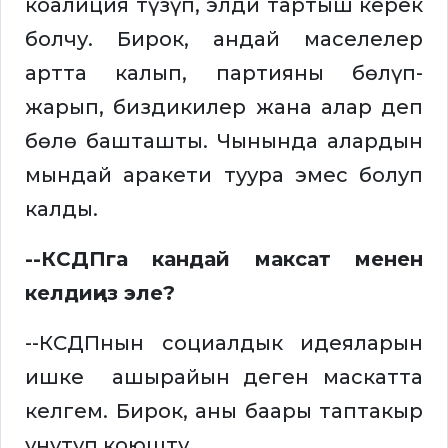
коалиция түзүп, элди тартыш керек
болчу. Бирок, андай маселелер
артта калып, партияны бөлүп-
жарып, биздикилер жана алар деп
бөлө башташты. Чынында алардын
мындай аракети туура эмес болуп
калды.
--КСДПга кандай максат менен
келдиңиз эле?
--КСДПнын социалдык идеяларын
ишке ашырайын деген маскатта
келгем. Бирок, аны баары таптакыр
унутуп коюшту.