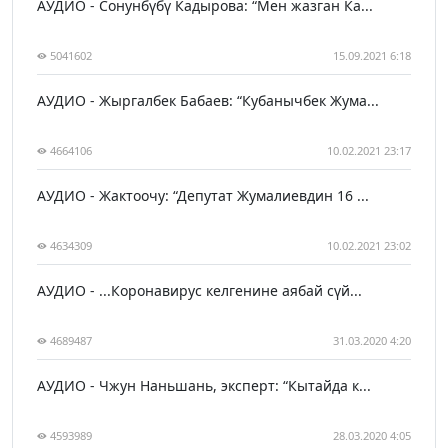
АУДИО - Сонунбүбү Кадырова: “Мен жазган Ка...
5041602
15.09.2021 6:18
АУДИО - Жыргалбек Бабаев: “Кубанычбек Жума...
4664106
10.02.2021 23:17
АУДИО - Жактоочу: “Депутат Жумалиевдин 16 ...
4634309
10.02.2021 23:02
АУДИО - ...Коронавирус келгенине аябай сүй...
4689487
31.03.2020 4:20
АУДИО - Чжун Наньшань, эксперт: “Кытайда к...
4593989
28.03.2020 4:05