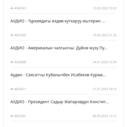
4596741
13.03.2023 19:22
АУДИО - Түркиядагы издөө-куткаруу иштерин ...
4567302
19.02.2023 21:32
АУДИО - Америкалык чалгынчы: Дүйнө жүзү Пу...
4628088
24.01.2023 14:39
Аудио - Саясатчы Кубанычбек Исабеков Курма...
4663071
21.01.2023 18:15
АУДИО - Президент Садыр Жапаровдун Констит...
4625341
06.05.2022 13:15