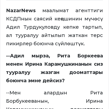
NazarNews
маалымат агенттиги
КСДПнын саясий кеңешинин мүчөсү
Адил Турдукуловду кепке тартып,
ал тууралуу айтылып жаткан терс
пикирлер боюнча сүйлөштүк.
--Адил мырза, Рита Боркеева
менен Ирина Карамушкинанын сиз
тууралуу жазган дооматтары
боюнча эмне дейсиз?
--Мен алардын Рита
Борбукееванын, Ирина