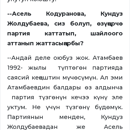
--Асель Кодуранова, Кундуз
Жолдубаева, сиз болуп, өзүңөрчө
партия каттатып, шайлоого
аттанып жаттасыңарбы?
--Андай деле оюбуз жок. Атамбаев
1992- жылы түптөгөн партияда
саясий кеңештин мүчөсүмүн. Ал эми
Атамбаевдин балдары өз алдынча
партия түзгөнүн кечээ күнү эле
уктум. Не үчүн түзгөнү бүдөмүк.
Партиянын менден, Кундуз
Жолдубаевадан же Асель