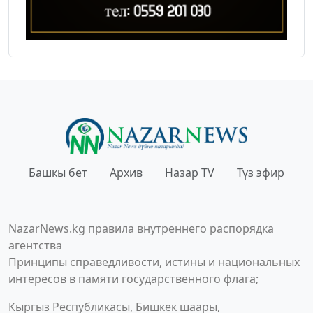
Башкы бет
Архив
Назар TV
Түз эфир
NazarNews.kg правила внутреннего распорядка
агентства
Принципы справедливости, истины и национальных
интересов в памяти государственного флага;
Кыргыз Республикасы, Бишкек шаары,