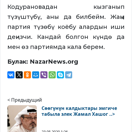
Кодурановадан кызганып
түзүштүбү, аны да билбейм. Жаңы
партия түзөбү коёбу алардын иши
деңизчи. Кандай болгон күндө да
мен өз партиямда кала берем.
Булак: NazarNews.org
< Предыдущий
Сөөгүнүн калдыктары эмгиче
табыла элек Жамал Хашог ..>
23.05.2020 1:26