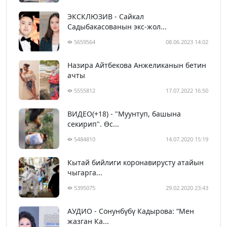
ЭКСКЛЮЗИВ - Сайкал
Садыбакасованын экс-жол...
5659564
08.06.2023 14:02
Назира Айтбекова Анжеликанын бетин
ачты
5555812
17.07.2022 16:50
ВИДЕО(+18) - "Муунтуп, башына
секирип". Өс...
5484810
14.07.2020 15:19
Кытай бийлиги коронавирусту атайын
чыгарга...
5395075
29.02.2020 23:43
АУДИО - Сонунбүбү Кадырова: “Мен
жазган Ка...