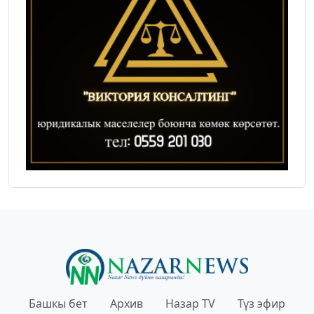
Башкы бет
Архив
Назар TV
Түз эфир