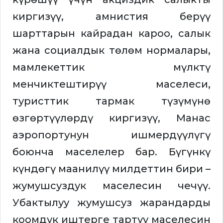
киргизүү, амнистия берүү
шарттарын кайрадан кароо, салык
жана социалдык төлөм нормалары,
мамлекеттик мүлктү
менчиктештирүү маселеси,
туристтик тармак түзүмүнө
өзгөртүүлөрдү киргизүү, Манас
аэропортунун ишмердүүлүгү
боюнча маселелер бар. Бүгүнкү
күндөгү маанилүү милдеттин бири –
жумушсуздук маселесин чечүү.
Убактылуу жумушсуз жарандарды
коомдук иштерге тартуу маселесин