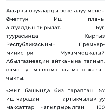
Акыркы окуяларды эске алуу менен
Өкмөттүн Иш планы
актуалдыштырылат. Бул
туурасында Кыргыз
Республикасынын Премьер-
министри Мухаммедкалый
Абылгазиевдин айтканына таянып,
өкмөттүн маалымат кызматы жазып
чыкты.
«Жыл башында биз тараптан 157
иш-чарадан артыкчылыктуу
максаттар чагылдырылган 100