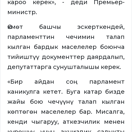
кароо керек», - деди Премьер-
министр.
Өкмөт башчы эскерткендей,
парламенттин чечимин талап
кылган бардык маселелер боюнча
тийиштүү документтер даярдалып,
депутаттарга сунушталышы керек.
«Бир айдан соң парламент
каникулга кетет. Буга катар бизде
жайы бою чечүүнү талап кылган
көптөгөн маселелер бар. Мисалга,
кенди чыгаруу, аткезчилик менен
күрөшүү үчүн акциздик салыкты