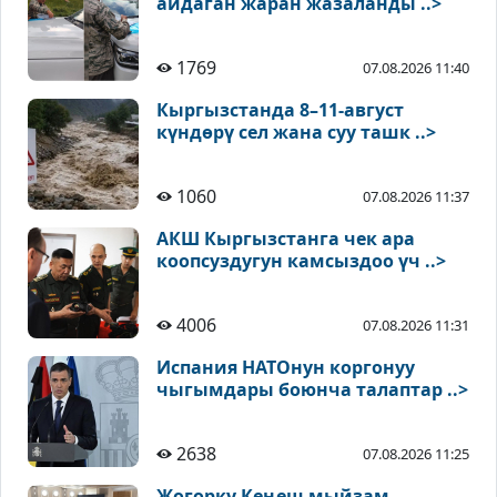
айдаган жаран жазаланды ..>
1769
07.08.2026 11:40
Кыргызстанда 8–11-август
күндөрү сел жана суу ташк ..>
1060
07.08.2026 11:37
АКШ Кыргызстанга чек ара
коопсуздугун камсыздоо үч ..>
4006
07.08.2026 11:31
Испания НАТОнун коргонуу
чыгымдары боюнча талаптар ..>
2638
07.08.2026 11:25
Жогорку Кеңеш мыйзам