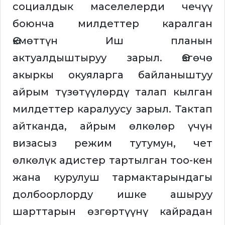
социалдык маселелерди чечүү
боюнча милдеттер каралган
Өкмөттүн Иш планын
актуалдыштыруу зарыл. Өзгөчө
акыркы окуяларга байланыштуу
айрым түзөтүүлөрдү талап кылган
милдеттер каралуусу зарыл. Тактап
айтканда, айрым өлкөлөр үчүн
визасыз режим тутумун, чет
өлкөлүк адистер тартылган тоо-кен
жана курулуш тармактарындагы
долбоорлорду ишке ашыруу
шарттарын өзгөртүүнү кайрадан