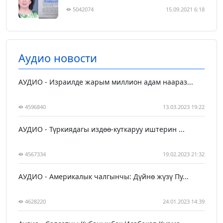
5042074
15.09.2021 6:18
Аудио новости
АУДИО - Израилде жарым миллион адам наараз...
4596840
13.03.2023 19:22
АУДИО - Түркиядагы издөө-куткаруу иштерин ...
4567334
19.02.2023 21:32
АУДИО - Америкалык чалгынчы: Дүйнө жүзү Пу...
4628220
24.01.2023 14:39