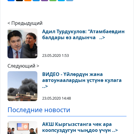
< Предыдущий
Адил Турдукулов: “Атамбаевдин
балдары өз алдынча ..>
23.05.2020 1:53
Следующий >
ВИДЕО - Үйлөрдүн жана
автоунаалардын үстүнө кулага
..>
23.05.2020 14:48
Последние новости
АКШ Кыргызстанга чек ара
коопсуздугун чыңдоо үчүн ..>