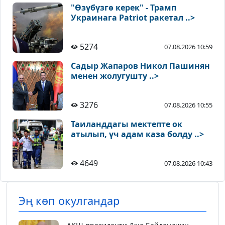
"Өзүбүзгө керек" - Трамп
Украинага Patriot ракетал ..>
5274
07.08.2026 10:59
Садыр Жапаров Никол Пашинян
менен жолугушту ..>
3276
07.08.2026 10:55
Таиланддагы мектепте ок
атылып, үч адам каза болду ..>
4649
07.08.2026 10:43
Эң көп окулгандар