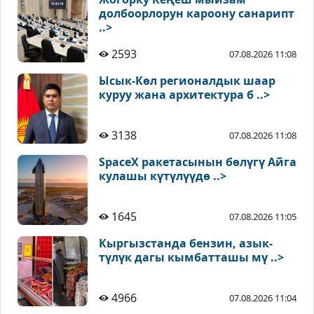
долбоорлорун кароону санарипт
..>
2593
07.08.2026 11:08
Ысык-Көл регионалдык шаар
куруу жана архитектура б ..>
3138
07.08.2026 11:08
SpaceX ракетасынын бөлүгү Айга
кулашы күтүлүүдө ..>
1645
07.08.2026 11:05
Кыргызстанда бензин, азык-
түлүк дагы кымбатташы мү ..>
4966
07.08.2026 11:04