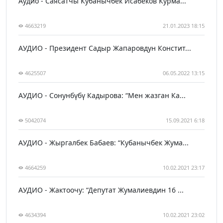
Аудио - Саясатчы Кубанычбек Исабеков Курма...
4663219
21.01.2023 18:15
АУДИО - Президент Садыр Жапаровдун Констит...
4625507
06.05.2022 13:15
АУДИО - Сонунбүбү Кадырова: “Мен жазган Ка...
5042074
15.09.2021 6:18
АУДИО - Жыргалбек Бабаев: “Кубанычбек Жума...
4664259
10.02.2021 23:17
АУДИО - Жактоочу: “Депутат Жумалиевдин 16 ...
4634394
10.02.2021 23:02