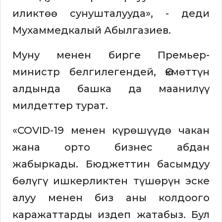
иликтөө сунушталууда», - деди
Мухаммедкалый Абылгазиев.
Муну менен бирге Премьер-
министр белгилегендей, Өкмөттүн
алдында башка да маанилүү
милдеттер турат.
«COVID-19 менен күрөшүүдө чакан
жана орто бизнес абдан
жабыркады. Бюджеттин басымдуу
бөлүгү ишкерликтен түшөрүн эске
алуу менен биз аны колдоого
каражаттарды издеп жатабыз. Бул