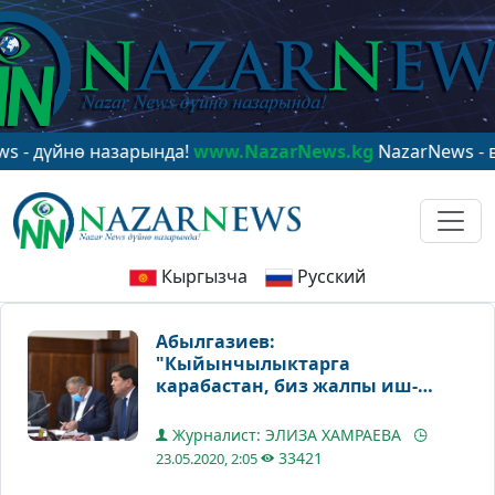
ө назарында!
www.NazarNews.kg
NazarNews - в центре
Кыргызча
Русский
Абылгазиев:
"Кыйынчылыктарга
карабастан, биз жалпы иш-
чаранын 23%ын аткара алдык"
Журналист: ЭЛИЗА ХАМРАЕВА
33421
23.05.2020, 2:05