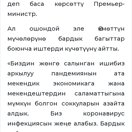
деп баса көрсөттү Премьер-
министр.
Ал ошондой эле Өкмөттүн
мүчөлөрүнө бардык багыттар
боюнча иштерди күчөтүүнү айтты.
«Биздин жөнгө салынган ишибиз
аркылуу пандемиянын ата
мекендик экономикага жана
мекендештердин саламаттыгына
мүмкүн болгон соккуларын азайта
алдык. Биз коронавирус
инфекциясын жеңе алабыз. Бардык