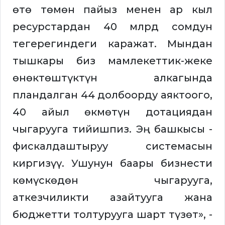
өтө төмөн пайыз менен ар кыл
ресурстардан 40 млрд сомдун
тегерегиндеги каражат. Мындан
тышкары биз мамлекеттик-жеке
өнөктөштүктүн алкагында
пландалган 44 долбоорду аяктоого,
40 айыл өкмөтүн дотациядан
чыгарууга тийишпиз. Эң башкысы -
фискалдаштыруу системасын
киргизүү. Ушунун баары бизнести
көмүскөдөн чыгарууга,
аткезчиликти азайтууга жана
бюджетти толтурууга шарт түзөт», -