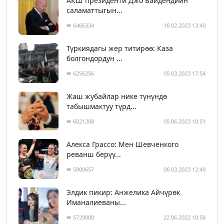
АКШ президенти Джо Байдендиин
саламаттыгын...
6466334
16.02.2023 13:40
Түркиядагы жер титирөө: Каза
болгондордун ...
6256256
05.03.2023 17:54
Жаш жубайлар нике түнүндө
табышмактуу түрд...
6021208
05.06.2023 10:51
Алекса Грассо: Мен Шевченкого
реванш берүү...
5900657
06.03.2023 12:49
Элдик пикир: Анжелика Айчүрөк
Иманалиеваны...
5729000
22.06.2022 10:58