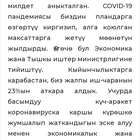
милдет аныкталган. COVID-19
пандемиясы биздин пландарга
өзгөртүү киргизип, алга коюлган
максаттарга жетүү мөөнөтүн
жылдырды. Өзгөчө бул Экономика
жана Тышкы иштер министрлигине
тийиштүү. Кыйынчылыктарга
карабастан, биз жалпы иш-чаранын
23%ын аткара алдык. Учурда
басымдуу күч-аракет
коронавируска каршы күрөшкө
жумшалып жаткандыгын эске алуу
менен экономикалык жана