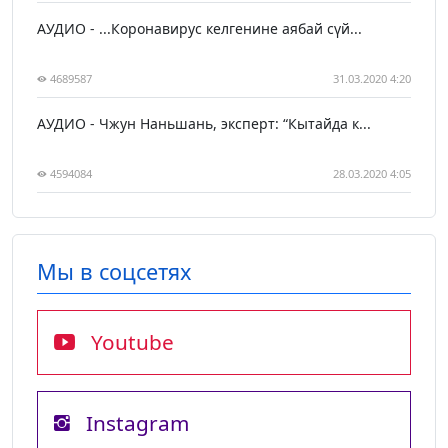
АУДИО - ...Коронавирус келгенине аябай сүй...
4689587
31.03.2020 4:20
АУДИО - Чжун Наньшань, эксперт: “Кытайда к...
4594084
28.03.2020 4:05
Мы в соцсетях
Youtube
Instagram