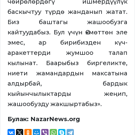
чөйрөлөрдөгү ишмердүүлүк
баскычтуу түрдө жанданып жатат.
Биз баштагы жашообузга
кайтуудабыз. Бул үчүн Өкмөттөн эле
эмес, ар бирибизден күч-
аракеттерди жумшоо талап
кылынат. Баарыбыз биргеликте,
ниети жамандардын максатына
алдырбай, бардык
кыйынчылыктарды жеңип,
жашообузду жакшыртабыз».
Булак: NazarNews.org