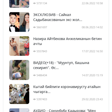
5731134
22.06.2022 10:58
ЭКСКЛЮЗИВ - Сайкал
Садыбакасованын экс-жол...
5661697
08.06.2023 14:02
Назира Айтбекова Анжеликанын бетин
ачты
5557843
17.07.2022 16:50
ВИДЕО(+18) - "Муунтуп, башына
секирип". Өс...
5486434
14.07.2020 15:19
Кытай бийлиги коронавирусту атайын
чыгарга...
5397403
29.02.2020 23:43
АУДИО - Сонунбүбү Кадырова: “Мен