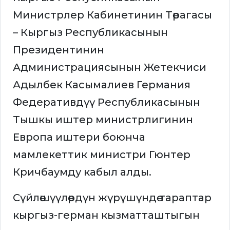
Министрлер Кабинетинин Төрагасы
– Кыргыз Республикасынын
Президентинин
Администрациясынын Жетекчиси
Адылбек Касымалиев Германия
Федеративдүү Республикасынын
Тышкы иштер министрлигинин
Европа иштери боюнча
мамлекеттик министри Гюнтер
Кричбаумду кабыл алды.
Сүйлөшүүлөрдүн жүрүшүндө тараптар
кыргыз-герман кызматташтыгын