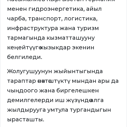
менен гидроэнергетика, айыл
чарба, транспорт, логистика,
инфраструктура жана туризм
тармагында кызматташууну
кеңейтүүгө кызыкдар экенин
белгиледи.
Жолугушуунун жыйынтыгында
тараптар өнөктөштүктү мындан ары да
чыңдоого жана биргелешкен
демилгелерди иш жүзүндө алга
жылдырууга умтула тургандыгын
ырасташты.