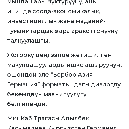
мындан ары өнүктүрүүнү, анын
ичинде соода-экономикалык,
инвестициялык жана маданий-
гуманитардык өз ара аракеттенүүнү
талкуулашты.
Жогорку деңгээлде жетишилген
макулдашууларды ишке ашыруунун,
ошондой эле “Борбор Азия –
Германия” форматындагы диалогду
бекемдөөнүн маанилүүлүгү
белгиленди.
МинКаб Төрагасы Адылбек
Касымалиев Кыргызстан Германия