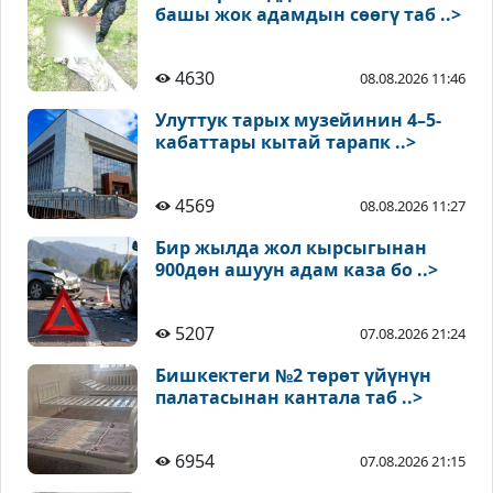
башы жок адамдын сөөгү таб ..>
4630
08.08.2026 11:46
Улуттук тарых музейинин 4–5-
кабаттары кытай тарапк ..>
4569
08.08.2026 11:27
Бир жылда жол кырсыгынан
900дөн ашуун адам каза бо ..>
5207
07.08.2026 21:24
Бишкектеги №2 төрөт үйүнүн
палатасынан кантала таб ..>
6954
07.08.2026 21:15