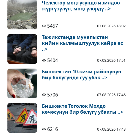
Челектор мөңгүсүндө изилдөө
жүргүзүлүп, мөңгүлөрдү ..>
5457
07.08.2026 18:02
Тажикстанда мунапыстан
кийин кылмыштуулук кайра өс
..>
5404
07.08.2026 17:51
Бишкектин 10-кичи районунун
бир бөлүгүндө суу убак ..>
5706
07.08.2026 17:46
Бишкекте Тоголок Молдо
көчөсүнүн бир бөлүгү убакты ..>
6216
07.08.2026 17:43