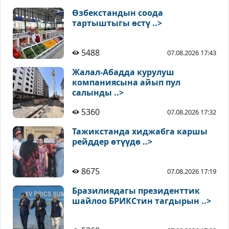
Өзбекстандын соода
тартыштыгы өстү ..>
5488
07.08.2026 17:43
Жалал-Абадда курулуш
компаниясына айып пул
салынды ..>
5360
07.08.2026 17:32
Тажикстанда хиджабга каршы
рейддер өтүүдө ..>
8675
07.08.2026 17:19
Бразилиядагы президенттик
шайлоо БРИКСтин тагдырын ..>