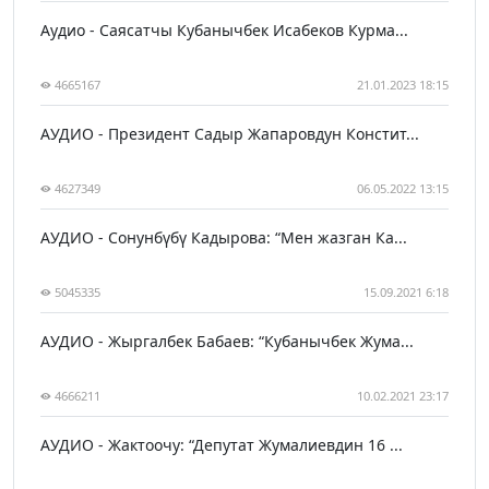
Аудио - Саясатчы Кубанычбек Исабеков Курма...
4665167
21.01.2023 18:15
АУДИО - Президент Садыр Жапаровдун Констит...
4627349
06.05.2022 13:15
АУДИО - Сонунбүбү Кадырова: “Мен жазган Ка...
5045335
15.09.2021 6:18
АУДИО - Жыргалбек Бабаев: “Кубанычбек Жума...
4666211
10.02.2021 23:17
АУДИО - Жактоочу: “Депутат Жумалиевдин 16 ...