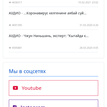
4636317
10.02.2021 23:02
АУДИО - ...Коронавирус келгенине аябай сүй...
4691395
31.03.2020 4:20
АУДИО - Чжун Наньшань, эксперт: “Кытайда к...
4595881
28.03.2020 4:05
Мы в соцсетях
Youtube