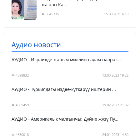
жазган Ка...
5045335
15.09.2021 6:18
Аудио новости
АУДИО - Израилде жарым миллион адам наараз...
4598832
13.03.2023 19:22
АУДИО - Түркиядагы издөө-куткаруу иштерин ...
4569459
19.02.2023 21:32
АУДИО - Америкалык чалгынчы: Дүйнө жүзү Пу...
4630018
24.01.2023 14:39