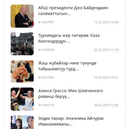
АКШ президенти Джо Байдендиин
саламаттыгын...
6467997
16.02.2023 13:40
Түркиядагы жер титирөө: Каза
болгондордун ...
6258348
05.03.2023 17:54
Жаш жубайлар нике түнүндө
табышмактуу түрд...
6023365
05.06.2023 10:51
Алекса Грассо: Мен Шевченкого
реванш берүү...
5902373
06.03.2023 12:49
Элдик пикир: Анжелика Айчүрөк
Иманалиеваны...