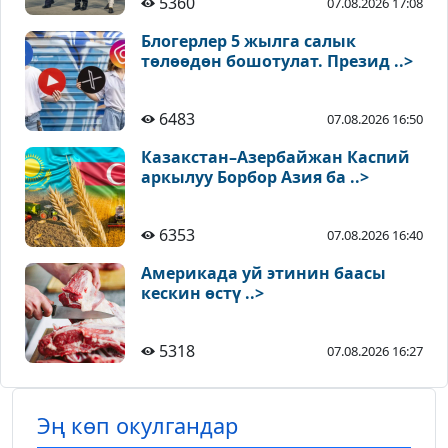
5360
07.08.2026 17:08
Блогерлер 5 жылга салык
төлөөдөн бошотулат. Презид ..>
6483
07.08.2026 16:50
Казакстан–Азербайжан Каспий
аркылуу Борбор Азия ба ..>
6353
07.08.2026 16:40
Америкада уй этинин баасы
кескин өстү ..>
5318
07.08.2026 16:27
Эң көп окулгандар