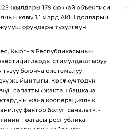
25-жылдары 179 өнөр жай объектиси
нын көлөмү 1,1 млрд АКШ долларын
 жумуш орундары түзүлгөнүн
мес, Кыргыз Республикасынын
нвестицияларды стимулдаштыруу
ү түзүү боюнча системалуу
ү жыйынтыгы. Көрсөткүчтөрдүн
 үчүн сапаттык жактан башкача
актардын жана кооперациялык
анилүү фактор болуп саналат», -
тинин Төрагасы республика