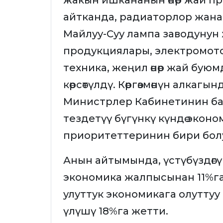
жакын ишкананын өнөр жай п
айтканда, радиаторлор жан
Майлуу-Суу лампа заводунун
продукциялары, электромот
техника, жеңил өнөр жай бу
көрсөтүлдү. Көргөзмөнүн алкаг
Министрлер Кабинетинин баш
тездетүү бүгүнкү күндө экон
приоритеттеринин бири бол
Анын айтымында, үстүбүздөг
экономика жалпысынан 11%га ө
улуттук экономикага олутту
үлүшү 18%га жетти.