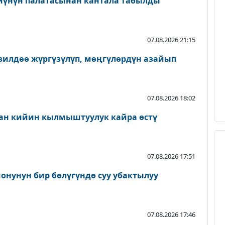
йүнүн палатасынан кантала табылды
07.08.2026 21:15
зилдөө жүргүзүлүп, мөңгүлөрдүн азайып
07.08.2026 18:02
ан кийин кылмыштуулук кайра өстү
07.08.2026 17:51
онунун бир бөлүгүндө суу убактылуу
07.08.2026 17:46