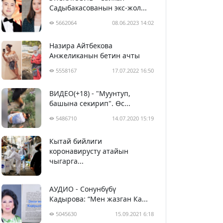
Садыбакасованын экс-жол...
5662064
08.06.2023 14:02
Назира Айтбекова
Анжеликанын бетин ачты
5558167
17.07.2022 16:50
ВИДЕО(+18) - "Муунтуп,
башына секирип". Өс...
5486710
14.07.2020 15:19
Кытай бийлиги
5397658
29.02.2020 23:43
коронавирусту атайын
чыгарга...
АУДИО - Сонунбүбү
Кадырова: “Мен жазган Ка...
5045630
15.09.2021 6:18