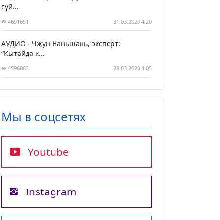
сүй...
4691651
31.03.2020 4:20
АУДИО - Чжун Наньшань, эксперт:
“Кытайда к...
4596083
28.03.2020 4:05
Мы в соцсетях
Youtube
Instagram