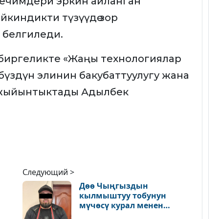
 чечимдери эркин айланган
йкиндикти түзүүдө зор
 белгиледи.
н биргеликте «Жаңы технологиялар
рүбүздүн элинин бакубаттуулугу жана
зүн жыйынтыктады Адылбек
Следующий >
Дөө Чыңгыздын
кылмыштуу тобунун
мүчөсү курал менен
кармалды