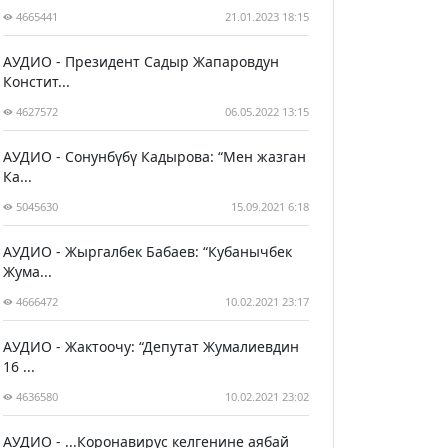
4665441
21.01.2023 18:15
АУДИО - Президент Садыр Жапаровдун
Констит...
4627572
06.05.2022 13:15
АУДИО - Сонунбүбү Кадырова: “Мен жазган
Ка...
5045630
15.09.2021 6:18
АУДИО - Жыргалбек Бабаев: “Кубанычбек
Жума...
4666472
10.02.2021 23:17
АУДИО - Жактоочу: “Депутат Жумалиевдин
16 ...
4636580
10.02.2021 23:02
АУДИО - ...Коронавирус келгенине аябай