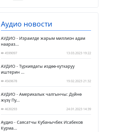
Аудио новости
АУДИО - Израилде жарым миллион адам
наараз...
4599097
13.03.2023 19:22
АУДИО - Түркиядагы издөө-куткаруу
иштерин ...
4569678
19.02.2023 21:32
АУДИО - Америкалык чалгынчы: Дүйнө
жүзү Пу...
4630293
24.01.2023 14:39
Аудио - Саясатчы Кубанычбек Исабеков
Курма...