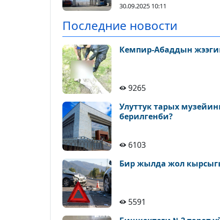
30.09.2025 10:11
Последние новости
Кемпир-Абаддын жээги
9265
Улуттук тарых музейин
берилгенби?
6103
Бир жылда жол кырсыгы
5591