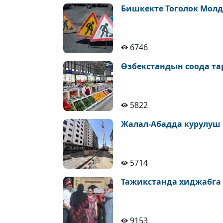
Бишкекте Тоголок Молд
6746
Өзбекстандын соода т
5822
Жалал-Абадда курулуш
5714
Тажикстанда хиджабга
9153