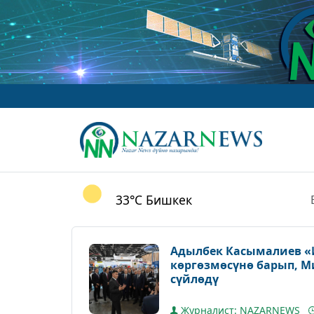
w
33°C
Бишкек
Адылбек Касымалиев «И
көргөзмөсүнө барып, 
сүйлөдү
Журналист: NAZARNEWS