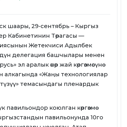
ск шаары, 29-сентябрь – Кыргыз
р Кабинетинин Төрагасы —
иясынын Жетекчиси Адылбек
лөрдүн делегация башчылары менен
ь» эл аралык өнөр жай көргөзмөсүнө
нүн алкагында «Жаңы технологиялар
н түзүү» темасындагы пленардык
 павильондор коюлган көргөзмө
ыргызстандын павильонунда 10го