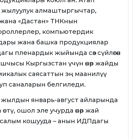
родукциялары коюлган. Атап
а жылуулук алмаштыргычтар,
 жана «Дастан» ТНКнын
ороллерлер, компьютердик
юмдары жана башка продукциялар
ындагы пленардык жыйында сөз сүйлөгөн
чысы Кыргызстан үчүн өнөр жайды
омикалык саясаттын эң маанилүү
уп саналарын белгиледи.
ү жылдын январь-август айларында
стү, ошол эле учурда өнөр жай
у салым кошууда – анын ИДПдагы