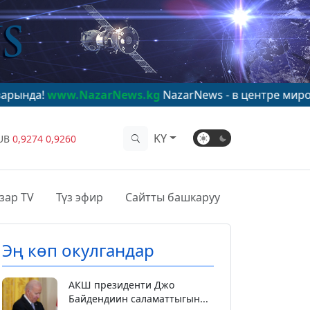
azarNews.kg
NazarNews - в центре мирового внимани
KY
UB
0,9274
0,9260
зар TV
Түз эфир
Сайтты башкаруу
Эң көп окулгандар
АКШ президенти Джо
Байдендиин саламаттыгын...