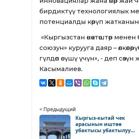
инновациялар жана өнөр жай
бирдиктүү технологиялык ме
потенциалды көрүп жатканын
«Кыргызстан өнөктөштөр мене
союзун» курууга даяр – өлкөлө
гүлдөп өсүшү үчүн», - деп сө
Касымалиев.
< Предыдущий
Кыргыз-кытай чек
арасынын иштөө
убактысы убактылуу
өзгөрөт