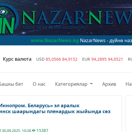
ww.NazarNews.kg
NazarNews - дүйнө назарында!
www.N
Курс валюта
USD
85,0566
84,9152
EUR
94,2895
94,0521
R
Башкы бет
О нас
Категориялар
Архив
На
ннопром. Беларусь» эл аралык
Минск шаарындагы пленардык жыйында сөз
15387
30.09.2025, 10:28