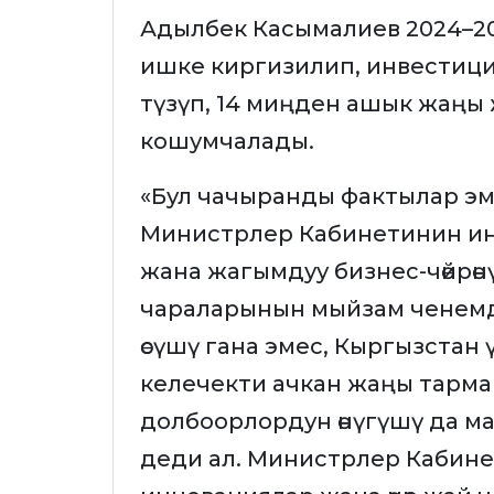
Адылбек Касымалиев 2024–20
ишке киргизилип, инвестиция
түзүп, 14 миңден ашык жаңы
кошумчалады.
«Бул чачыранды фактылар э
Министрлер Кабинетинин и
жана жагымдуу бизнес-чөйрөн
чараларынын мыйзам ченемдү
өсүшү гана эмес, Кыргызстан
келечекти ачкан жаңы тарм
долбоорлордун өнүгүшү да ма
деди ал. Министрлер Кабине