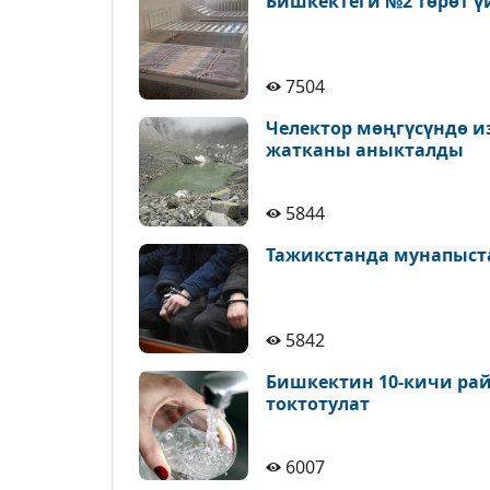
Бишкектеги №2 төрөт ү
7504
Челектор мөңгүсүндө и
жатканы аныкталды
5844
Тажикстанда мунапыст
5842
Бишкектин 10-кичи рай
токтотулат
6007