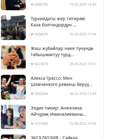
6468195
16.02.2023 13:40
Түркиядагы жер титирөө:
Каза болгондордун ...
6258570
05.03.2023 17:54
Жаш жубайлар нике түнүндө
табышмактуу түрд...
6023670
05.06.2023 10:51
Алекса Грассо: Мен
Шевченкого реванш берүү...
5902584
06.03.2023 12:49
Элдик пикир: Анжелика
Айчүрөк Иманалиеваны...
5731489
22.06.2022 10:58
ЭКСКЛЮЗИВ - Сайкал