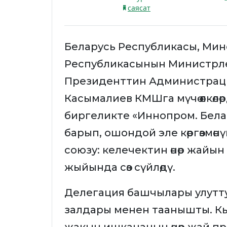
саясат
Беларусь Республикасы, Мин
Республикасынын Министрле
Президенттин Администрац
Касымалиев КМШга мүчө өлкө
биргеликте «Иннопром. Беларус
барып, ошондой эле көргөзмө
союзу: келечектин өнөр жайы
жыйында сөз сүйлөдү.
Делегация башчылары улуттук
залдары менен таанышты. К