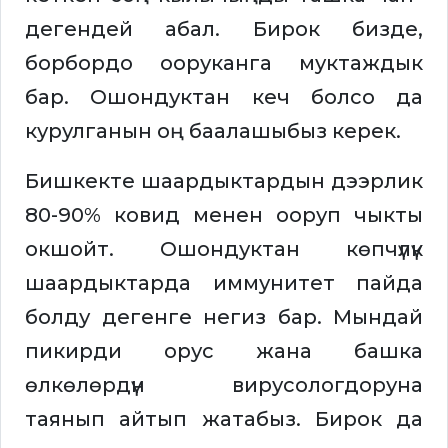
дегендей абал. Бирок бизде,
борбордо ооруканга муктаждык
бар. Ошондуктан кеч болсо да
курулганын оң баалашыбыз керек.
Бишкекте шаардыктардын дээрлик
80-90% ковид менен ооруп чыкты
окшойт. Ошондуктан көпчүлүк
шаардыктарда иммунитет пайда
болду дегенге негиз бар. Мындай
пикирди орус жана башка
өлкөлөрдүн вирусологдоруна
таянып айтып жатабыз. Бирок да