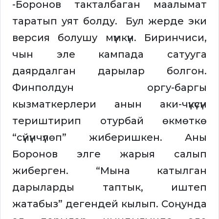
-Боронов такталбаган маалымат
таратып уят болду. Бул жерде эки
версия болушу мүмкүн. Биринчиси,
чын эле кампада сатууга
даярдалган дарылар болгон.
Финполдун оргу-баргы
кызматкерлери анын аки-чүкүсүн
териштирип отурбай өкмөткө
“сүйүнчүлөп” жиберишкен. Аны
Боронов элге жарыя салып
жиберген. “Мына катылган
дарыларды таптык, иштеп
жатабыз” дегендей кылып. Соңунда