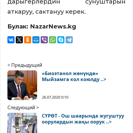
дарыгерлердин сунуштарын
аткаруу, сактануу керек.
Булак: NazarNews.kg
< Предыдущий
«Биоэтанол жөнүндө»
Мыйзамга кол коюлду ..>
26.07.2020 0:10
Следующий >
СҮРӨТ - Ош шаарында жугуштуу
оорулардын жаңы оорук ..>