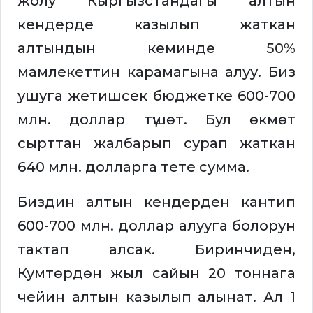
жолу Кыргызстандагы алтын
кендерде казылып жаткан
алтындын кеминде 50%
мамлекеттин карамагына алуу. Биз
ушуга жетишсек бюджетке 600-700
млн. доллар түшөт. Бул өкмөт
сырттан жалбарып сурап жаткан
640 млн. долларга тете сумма.
Биздин алтын кендерден кантип
600-700 млн. доллар алууга болорун
тактап алсак. Биринчиден,
Кумтөрдөн жыл сайын 20 тоннага
чейин алтын казылып алынат. Ал 1