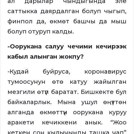
ал дарылар чындыгында эле
саттыкка даярдалган болуп чыгып,
финпол да, өкмөт башчы да мыш
болуп отуруп калды.
-Оорукана салуу чечими кечирээк
кабыл алынган жокпу?
-Кудай буйруса, коронавирус
тумоосунун өтө катуу жайылган
мезгили өтүп баратат. Бишкекте бул
байкаларлык. Мына ушул өңүттөн
алганда өкмөттүн оорукана куруу
аракети кечиккени анык. “Жоо
кеткен соң кылычыңды ташка чап”