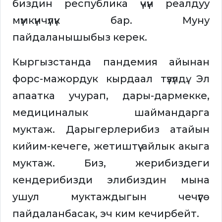
биздин республика үчүн реалдуу
мүмкүнчүлүк бар. Муну
пайдаланышыбыз керек.
Кыргызстанда пандемия айынан
форс-мажордук кырдаал түзүлдү. Эл
апаатка учурап, дары-дармекке,
медициналык шаймандарга
муктаж. Дарыгерлерибиз атайын
кийим-кечеге, жетиштүү айлык акыга
муктаж. Биз, жерибиздеги
кендерибизди элибиздин мына
ушул муктаждыгын чечүүгө
пайдаланбасак, эч ким кечирбейт.