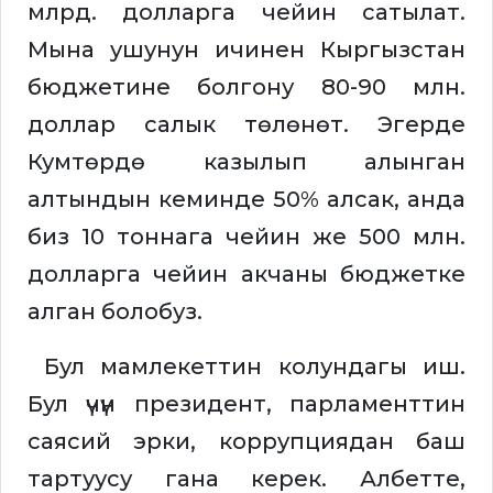
млрд. долларга чейин сатылат.
Мына ушунун ичинен Кыргызстан
бюджетине болгону 80-90 млн.
доллар салык төлөнөт. Эгерде
Кумтөрдө казылып алынган
алтындын кеминде 50% алсак, анда
биз 10 тоннага чейин же 500 млн.
долларга чейин акчаны бюджетке
алган болобуз.
Бул мамлекеттин колундагы иш.
Бул үчүн президент, парламенттин
саясий эрки, коррупциядан баш
тартуусу гана керек. Албетте,