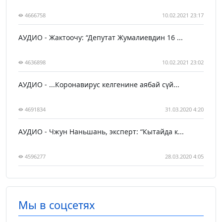
4666758
10.02.2021 23:17
АУДИО - Жактоочу: “Депутат Жумалиевдин 16 ...
4636898
10.02.2021 23:02
АУДИО - ...Коронавирус келгенине аябай сүй...
4691834
31.03.2020 4:20
АУДИО - Чжун Наньшань, эксперт: “Кытайда к...
4596277
28.03.2020 4:05
Мы в соцсетях