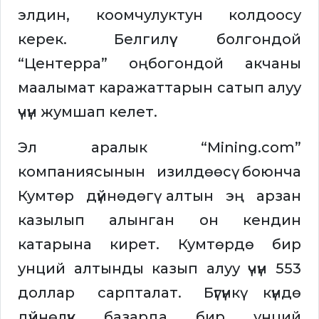
элдин, коомчулуктун колдоосу
керек. Белгилүү болгондой
“Центерра” оңбогондой акчаны
маалымат каражаттарын сатып алуу
үчүн жумшап келет.
Эл аралык “Mining.com”
компаниясынын изилдөөсү боюнча
Кумтөр дүйнөдөгү алтын эң арзан
казылып алынган он кендин
катарына кирет. Кумтөрдө бир
унций алтынды казып алуу үчүн 553
доллар сарпталат. Бүгүнкү күндө
дүйнөлүк базарда бир унций