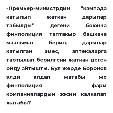
-Премьер-министрдин “кампада
катылып жаткан дарылар
табылды” дегени боюнча
финполиция таптакыр башкача
маалымат берип, дарылар
катылган эмес, аптекаларга
тартылып берилгени жаткан деген
ойду айтышты. Бул жерде Боронов
элди алдап жатабы же
финполиция фарм
компаниялардын ээсин калкалап
жатабы?