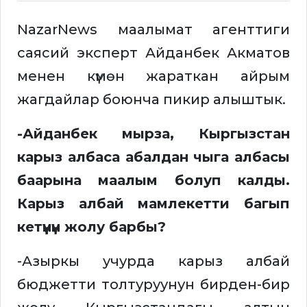
NazarNews маалымат агенттиги
саясий эксперт Айданбек Акматов
менен күмөн жараткан айрым
жагдайлар боюнча пикир алыштык.
-Айданбек мырза, Кыргызстан
карыз албаса абалдан чыга албасы
баарына маалым болуп калды.
Карыз албай мамлекетти багып
кетүүнүн жолу барбы?
-Азыркы учурда карыз албай
бюджетти толтуруунун бирден-бир