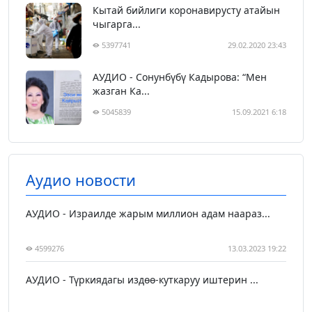
Кытай бийлиги коронавирусту атайын
чыгарга...
5397741
29.02.2020 23:43
АУДИО - Сонунбүбү Кадырова: “Мен
жазган Ка...
5045839
15.09.2021 6:18
Аудио новости
АУДИО - Израилде жарым миллион адам наараз...
4599276
13.03.2023 19:22
АУДИО - Түркиядагы издөө-куткаруу иштерин ...