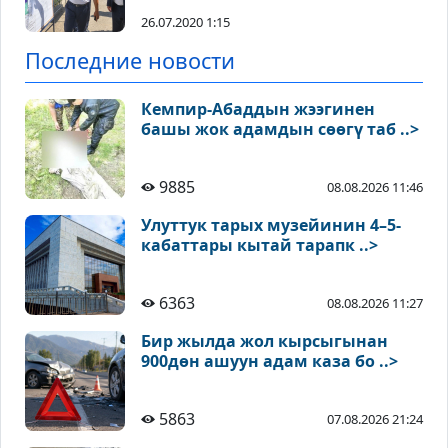
26.07.2020 1:15
Последние новости
Кемпир-Абаддын жээгинен
башы жок адамдын сөөгү таб ..>
9885
08.08.2026 11:46
Улуттук тарых музейинин 4–5-
кабаттары кытай тарапк ..>
6363
08.08.2026 11:27
Бир жылда жол кырсыгынан
900дөн ашуун адам каза бо ..>
5863
07.08.2026 21:24