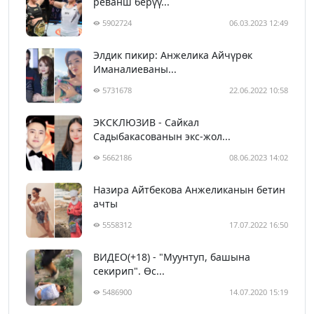
реванш берүү...
5902724
06.03.2023 12:49
Элдик пикир: Анжелика Айчүрөк
Иманалиеваны...
5731678
22.06.2022 10:58
ЭКСКЛЮЗИВ - Сайкал
Садыбакасованын экс-жол...
5662186
08.06.2023 14:02
Назира Айтбекова Анжеликанын бетин
ачты
5558312
17.07.2022 16:50
ВИДЕО(+18) - "Муунтуп, башына
секирип". Өс...
5486900
14.07.2020 15:19