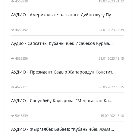
4569838
19.02.2023 21:32
АУДИО - Америкалык чалгынчы: Дүйнө жүзү Пу...
4630492
24.01.2023 14:39
Аудио - Саясатчы Кубанычбек Исабеков Курма...
4665556
21.01.2023 18:15
АУДИО - Президент Садыр Жапаровдун Констит...
4627711
06.05.2022 13:15
АУДИО - Сонунбүбү Кадырова: “Мен жазган Ка...
5045839
15.09.2021 6:18
АУДИО - Жыргалбек Бабаев: “Кубанычбек Жума...