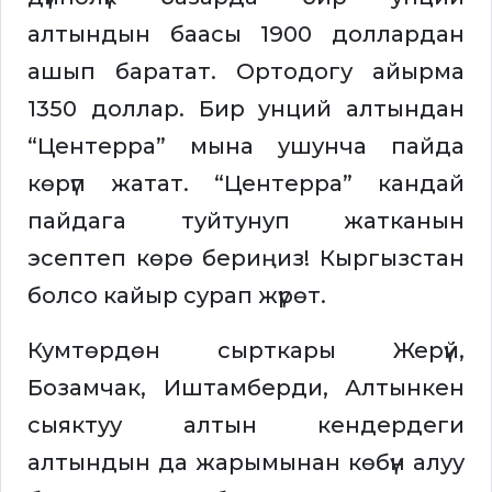
алтындын баасы 1900 доллардан
ашып баратат. Ортодогу айырма
1350 доллар. Бир унций алтындан
“Центерра” мына ушунча пайда
көрүп жатат. “Центерра” кандай
пайдага туйтунуп жатканын
эсептеп көрө бериңиз! Кыргызстан
болсо кайыр сурап жүрөт.
Кумтөрдөн сырткары Жерүй,
Бозамчак, Иштамберди, Алтынкен
сыяктуу алтын кендердеги
алтындын да жарымынан көбүн алуу