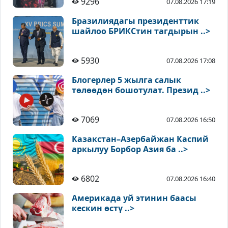
9296
07.08.2026 17:19
Бразилиядагы президенттик
шайлоо БРИКСтин тагдырын ..>
5930
07.08.2026 17:08
Блогерлер 5 жылга салык
төлөөдөн бошотулат. Презид ..>
7069
07.08.2026 16:50
Казакстан–Азербайжан Каспий
аркылуу Борбор Азия ба ..>
6802
07.08.2026 16:40
Америкада уй этинин баасы
кескин өстү ..>