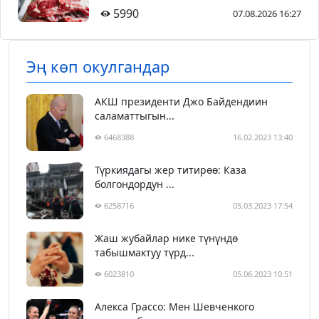
5990
07.08.2026 16:27
Эң көп окулгандар
АКШ президенти Джо Байдендиин
саламаттыгын...
6468388
16.02.2023 13:40
Түркиядагы жер титирөө: Каза
болгондордун ...
6258716
05.03.2023 17:54
Жаш жубайлар нике түнүндө
табышмактуу түрд...
6023810
05.06.2023 10:51
Алекса Грассо: Мен Шевченкого