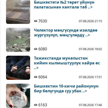
Бишкектеги №2 төрөт үйүнүн
палатасынан кантала таб ..>
7630
07.08.2026 21:15
Челектор мөңгүсүндө изилдөө
жүргүзүлүп, мөңгүлөрдү ..>
6080
07.08.2026 18:02
Тажикстанда мунапыстан
кийин кылмыштуулук кайра өс
..>
6064
07.08.2026 17:51
Бишкектин 10-кичи районунун
бир бөлүгүндө суу убак ..>
6163
07.08.2026 17:46