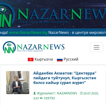
.NazarNews.kg
NazarNews - в центре мирового вниман
Кыргызча
Русский
Айданбек Акматов: “Центерра”
пайдага туйтунуп, Кыргызстан
болсо кайыр сурап жүрөт”
Журналист: NAZARNEWS
26.07.2020,
169793
0:47