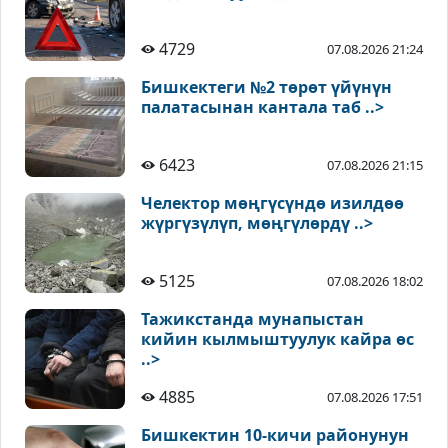
4729
07.08.2026 21:24
Бишкектеги №2 төрөт үйүнүн
палатасынан кантала таб ..>
6423
07.08.2026 21:15
Челектор мөңгүсүндө изилдөө
жүргүзүлүп, мөңгүлөрдү ..>
5125
07.08.2026 18:02
Тажикстанда мунапыстан
кийин кылмыштуулук кайра өс
..>
4885
07.08.2026 17:51
Бишкектин 10-кичи районунун