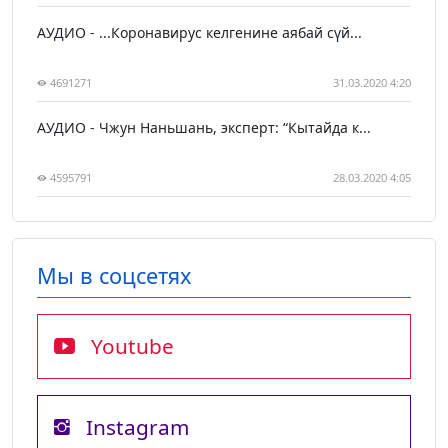
АУДИО - ...Коронавирус келгенине аябай сүй...
4691271
31.03.2020 4:20
АУДИО - Чжун Наньшань, эксперт: “Кытайда к...
4595791
28.03.2020 4:05
Мы в соцсетях
Youtube
Instagram