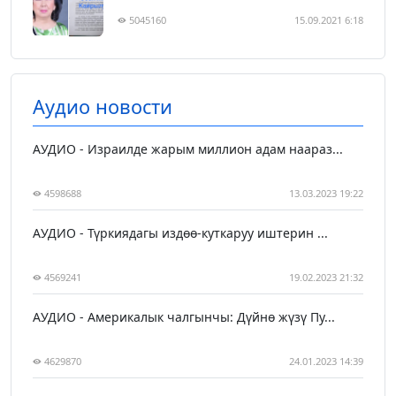
5045160
15.09.2021 6:18
Аудио новости
АУДИО - Израилде жарым миллион адам наараз...
4598688
13.03.2023 19:22
АУДИО - Түркиядагы издөө-куткаруу иштерин ...
4569241
19.02.2023 21:32
АУДИО - Америкалык чалгынчы: Дүйнө жүзү Пу...
4629870
24.01.2023 14:39