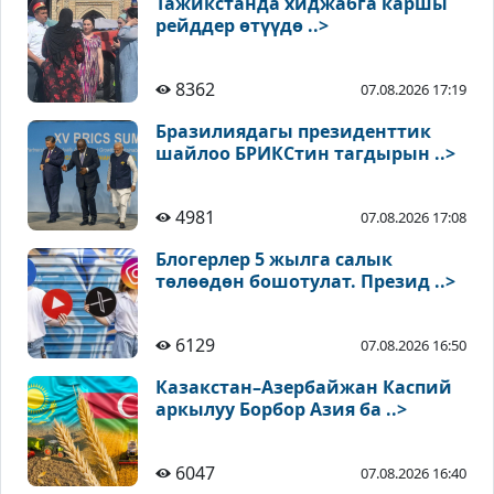
Тажикстанда хиджабга каршы
рейддер өтүүдө ..>
8362
07.08.2026 17:19
Бразилиядагы президенттик
шайлоо БРИКСтин тагдырын ..>
4981
07.08.2026 17:08
Блогерлер 5 жылга салык
төлөөдөн бошотулат. Презид ..>
6129
07.08.2026 16:50
Казакстан–Азербайжан Каспий
аркылуу Борбор Азия ба ..>
6047
07.08.2026 16:40