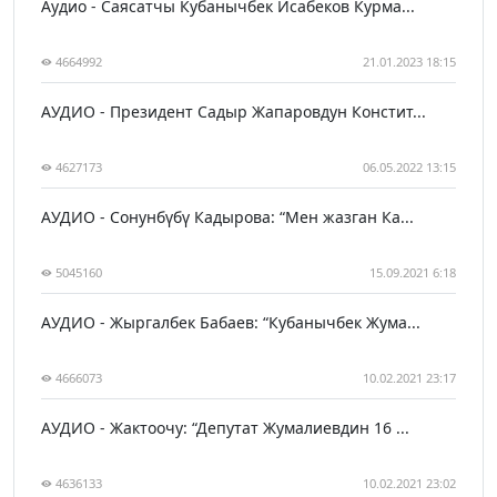
Аудио - Саясатчы Кубанычбек Исабеков Курма...
4664992
21.01.2023 18:15
АУДИО - Президент Садыр Жапаровдун Констит...
4627173
06.05.2022 13:15
АУДИО - Сонунбүбү Кадырова: “Мен жазган Ка...
5045160
15.09.2021 6:18
АУДИО - Жыргалбек Бабаев: “Кубанычбек Жума...
4666073
10.02.2021 23:17
АУДИО - Жактоочу: “Депутат Жумалиевдин 16 ...
4636133
10.02.2021 23:02