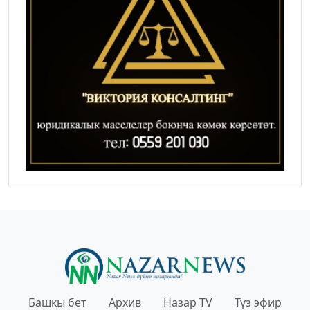
Башкы бет
Архив
Назар TV
Түз эфир