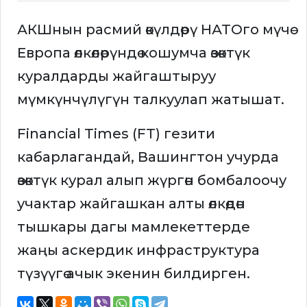
АКШнын расмий өкүлдөрү НАТОго мүчө
Европа өлкөлөрүндө кошумча өзөктүк
куралдарды жайгаштыруу
мүмкүнчүлүгүн талкуулап жатышат.
Financial Times (FT) гезити
кабарлагандай, Вашингтон учурда
өзөктүк курал алып жүргөн бомбалоочу
учактар жайгашкан алты өлкөдөн
тышкары дагы мамлекеттерде
жаңы аскердик инфраструктура
түзүүгө ачык экенин билдирген.