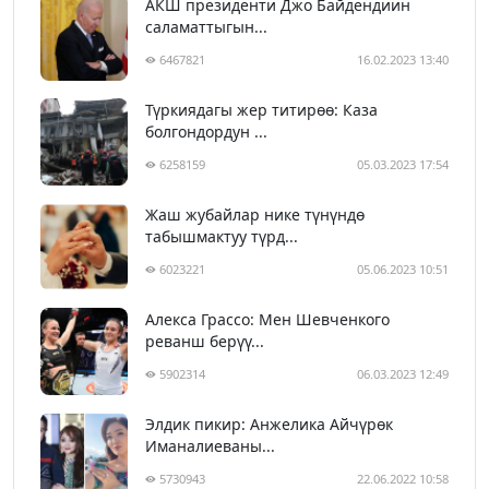
АКШ президенти Джо Байдендиин
саламаттыгын...
6467821
16.02.2023 13:40
Түркиядагы жер титирөө: Каза
болгондордун ...
6258159
05.03.2023 17:54
Жаш жубайлар нике түнүндө
табышмактуу түрд...
6023221
05.06.2023 10:51
Алекса Грассо: Мен Шевченкого
реванш берүү...
5902314
06.03.2023 12:49
Элдик пикир: Анжелика Айчүрөк
Иманалиеваны...
5730943
22.06.2022 10:58