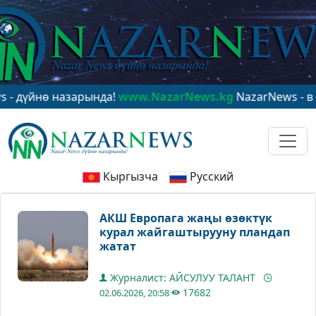
нө назарында!
www.NazarNews.kg
NazarNews - в центр
Кыргызча
Русский
АКШ Европага жаңы өзөктүк
курал жайгаштырууну пландап
жатат
Журналист: АЙСУЛУУ ТАЛАНТ
17682
02.06.2026, 20:58