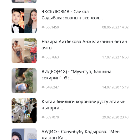
ЭКСКЛЮЗИВ - Сайкал
Садыбакасованын экс-жол...
5661450
08.06.2023 14:02
Назира Айтбекова Анжеликанын бетин
ачты
5557663
17.07.2022 16:50
ВИДЕО(+18) - "Муунтуп, башына
секирип". Өс...
5486247
14.07.2020 15:19
Кытай бийлиги коронавирусту атайын
чыгарга...
5397070
29.02.2020 23:43
АУДИО - Сонунбүбү Кадырова: “Мен
жазган Ка...