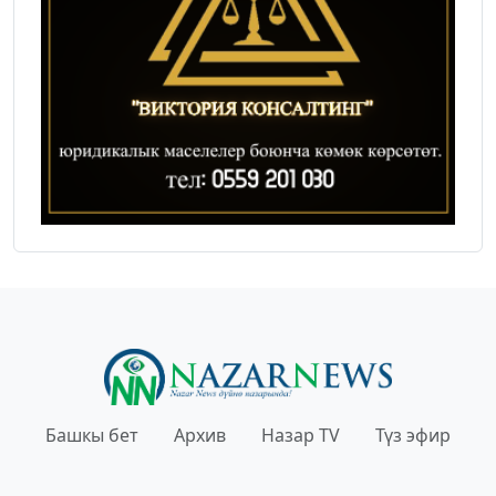
Башкы бет
Архив
Назар TV
Түз эфир