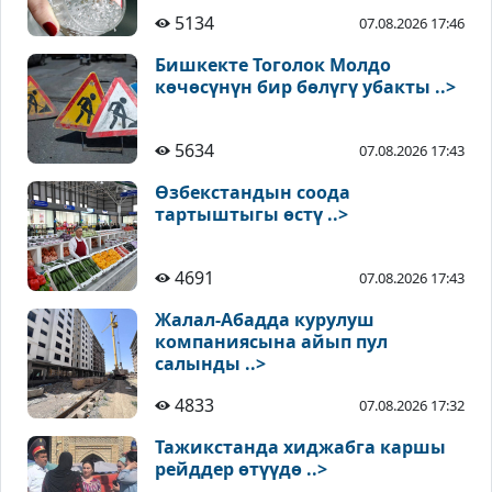
5134
07.08.2026 17:46
Бишкекте Тоголок Молдо
көчөсүнүн бир бөлүгү убакты ..>
5634
07.08.2026 17:43
Өзбекстандын соода
тартыштыгы өстү ..>
4691
07.08.2026 17:43
Жалал-Абадда курулуш
компаниясына айып пул
салынды ..>
4833
07.08.2026 17:32
Тажикстанда хиджабга каршы
рейддер өтүүдө ..>