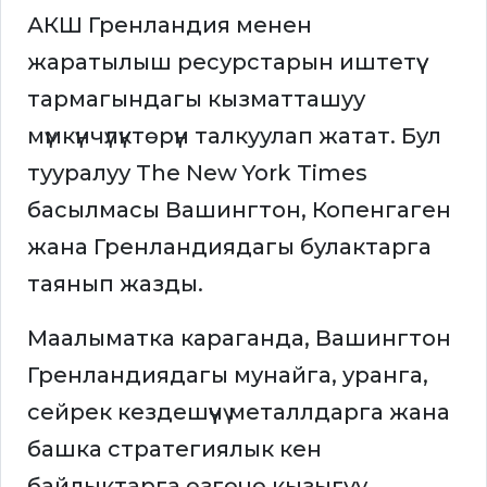
АКШ Гренландия менен
жаратылыш ресурстарын иштетүү
тармагындагы кызматташуу
мүмкүнчүлүктөрүн талкуулап жатат. Бул
тууралуу The New York Times
басылмасы Вашингтон, Копенгаген
жана Гренландиядагы булактарга
таянып жазды.
Маалыматка караганда, Вашингтон
Гренландиядагы мунайга, уранга,
сейрек кездешүүчү металлдарга жана
башка стратегиялык кен
байлыктарга өзгөчө кызыгуу