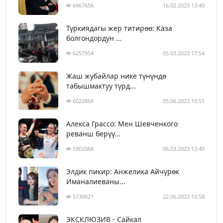
6467656
16.02.2023 13:40
Түркиядагы жер титирөө: Каза
болгондордун ...
6257954
05.03.2023 17:54
Жаш жубайлар нике түнүндө
табышмактуу түрд...
6022868
05.06.2023 10:51
Алекса Грассо: Мен Шевченкого
реванш берүү...
5902068
06.03.2023 12:49
Элдик пикир: Анжелика Айчүрөк
Иманалиеваны...
5730621
22.06.2022 10:58
ЭКСКЛЮЗИВ - Сайкал