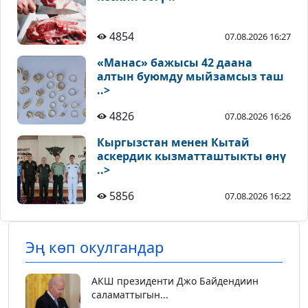
4854
07.08.2026 16:27
«Манас» бажысы 42 даана
алтын буюмду мыйзамсыз таш
..>
4826
07.08.2026 16:26
Кыргызстан менен Кытай
аскердик кызматташтыкты өнү
..>
5856
07.08.2026 16:22
Эң көп окулгандар
АКШ президенти Джо Байдендиин
саламаттыгын...