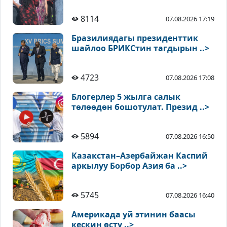
8114
07.08.2026 17:19
Бразилиядагы президенттик
шайлоо БРИКСтин тагдырын ..>
4723
07.08.2026 17:08
Блогерлер 5 жылга салык
төлөөдөн бошотулат. Презид ..>
5894
07.08.2026 16:50
Казакстан–Азербайжан Каспий
аркылуу Борбор Азия ба ..>
5745
07.08.2026 16:40
Америкада уй этинин баасы
кескин өстү ..>