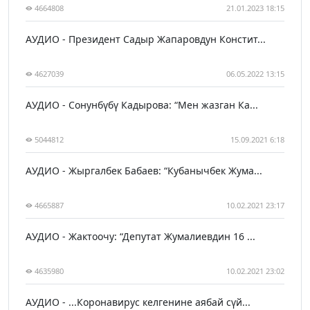
4664808
21.01.2023 18:15
АУДИО - Президент Садыр Жапаровдун Констит...
4627039
06.05.2022 13:15
АУДИО - Сонунбүбү Кадырова: “Мен жазган Ка...
5044812
15.09.2021 6:18
АУДИО - Жыргалбек Бабаев: “Кубанычбек Жума...
4665887
10.02.2021 23:17
АУДИО - Жактоочу: “Депутат Жумалиевдин 16 ...
4635980
10.02.2021 23:02
АУДИО - ...Коронавирус келгенине аябай сүй...