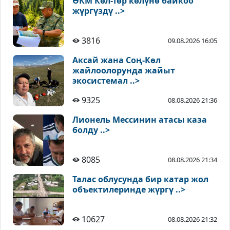
ӨКМ Көл-Төр көлүнө байкоо
жүргүздү ..>
3816
09.08.2026 16:05
Аксай жана Соң-Көл
жайлоолорунда жайыт
экосистемал ..>
9325
08.08.2026 21:36
Лионель Мессинин атасы каза
болду ..>
8085
08.08.2026 21:34
Талас облусунда бир катар жол
объектилеринде жүргү ..>
10627
08.08.2026 21:32