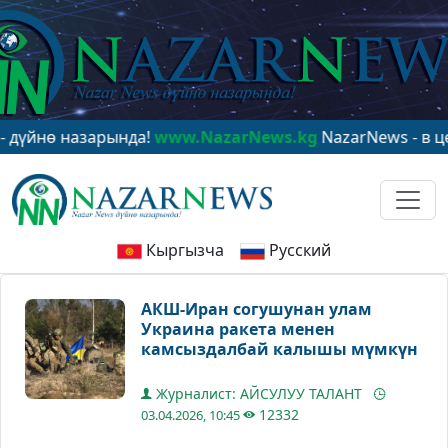
ө назарында!
www.NazarNews.kg
NazarNews - в центре 
Кыргызча
Русский
АКШ-Иран согушунан улам
Украина ракета менен
камсыздалбай калышы мүмкүн
Журналист: АЙСУЛУУ ТАЛАНТ
12332
03.04.2026, 10:45