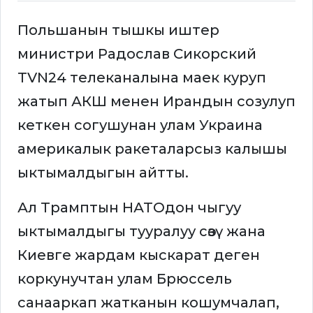
Польшанын тышкы иштер
министри Радослав Сикорский
TVN24 телеканалына маек куруп
жатып АКШ менен Ирандын созулуп
кеткен согушунан улам Украина
америкалык ракеталарсыз калышы
ыктымалдыгын айтты.
Ал Трамптын НАТОдон чыгуу
ыктымалдыгы тууралуу сөзү жана
Киевге жардам кыскарат деген
коркунучтан улам Брюссель
санааркап жатканын кошумчалап,