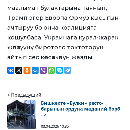
маалымат булактарына таянып,
Трамп эгер Европа Ормуз кысыгын
ачтыруу боюнча коалицияга
кошулбаса. Украинага курал-жарак
жөнөтүүнү биротоло токтоторун
айтып сес көрсөткөнүн жазды.
< Предыдущий
Бишкекте «Булки» ресто-
барынын ордуна маданий борб
..>
03.04.2026 10:35