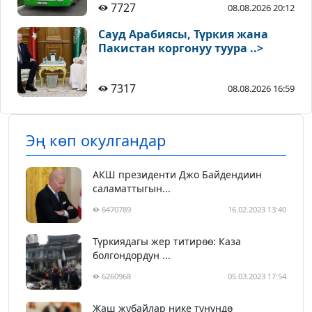
7727
08.08.2026 20:12
Сауд Арабиясы, Түркия жана
Пакистан коргонуу туура ..>
7317
08.08.2026 16:59
Эң көп окулгандар
АКШ президенти Джо Байдендиин
саламаттыгын...
6470789
16.02.2023 13:40
Түркиядагы жер титирөө: Каза
болгондордун ...
6260968
05.03.2023 17:54
Жаш жубайлар нике түнүндө