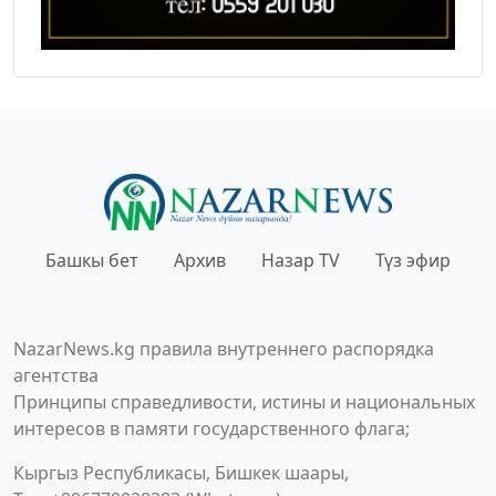
Башкы бет
Архив
Назар TV
Түз эфир
NazarNews.kg правила внутреннего распорядка
агентства
Принципы справедливости, истины и национальных
интересов в памяти государственного флага;
Кыргыз Республикасы, Бишкек шаары,