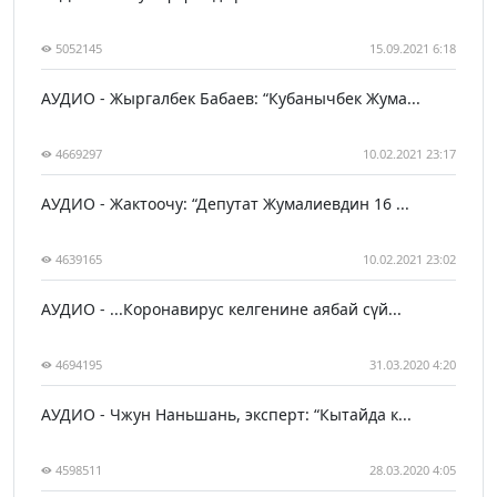
5052145
15.09.2021 6:18
АУДИО - Жыргалбек Бабаев: “Кубанычбек Жума...
4669297
10.02.2021 23:17
АУДИО - Жактоочу: “Депутат Жумалиевдин 16 ...
4639165
10.02.2021 23:02
АУДИО - ...Коронавирус келгенине аябай сүй...
4694195
31.03.2020 4:20
АУДИО - Чжун Наньшань, эксперт: “Кытайда к...
4598511
28.03.2020 4:05