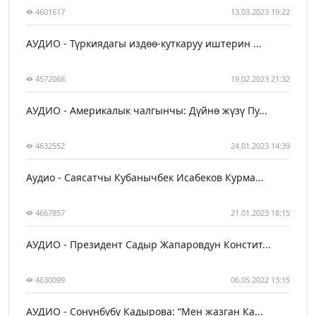
4601617
13.03.2023 19:22
АУДИО - Түркиядагы издөө-куткаруу иштерин ...
4572068
19.02.2023 21:32
АУДИО - Америкалык чалгынчы: Дүйнө жүзү Пу...
4632552
24.01.2023 14:39
Аудио - Саясатчы Кубанычбек Исабеков Курма...
4667857
21.01.2023 18:15
АУДИО - Президент Садыр Жапаровдун Констит...
4630099
06.05.2022 13:15
АУДИО - Сонунбүбү Кадырова: “Мен жазган Ка...