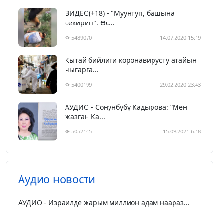
ВИДЕО(+18) - "Муунтуп, башына
секирип". Өс...
5489070
14.07.2020 15:19
Кытай бийлиги коронавирусту атайын
чыгарга...
5400199
29.02.2020 23:43
АУДИО - Сонунбүбү Кадырова: “Мен
жазган Ка...
5052145
15.09.2021 6:18
Аудио новости
АУДИО - Израилде жарым миллион адам наараз...