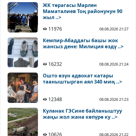
ЖК төрагасы Марлен
Маматалиев Тоң районунун 90
жыл ..>
11976
08.08.2026 21:27
Кемпир-Абаддагы башы жок
жансыз дене: Милиция өздү ..>
16232
08.08.2026 21:24
Ошто өзүн адвокат катары
тааныштырган аял 340 миң ..>
12348
08.08.2026 21:23
Куланак ГЭСине байланыштуу
жаңы жол жана көпүрө ку ..>
10626
08.08.2026 21:22