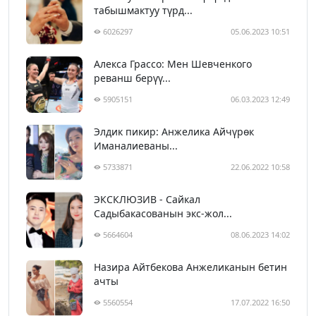
табышмактуу түрд...
6026297
05.06.2023 10:51
Алекса Грассо: Мен Шевченкого
реванш берүү...
5905151
06.03.2023 12:49
Элдик пикир: Анжелика Айчүрөк
Иманалиеваны...
5733871
22.06.2022 10:58
ЭКСКЛЮЗИВ - Сайкал
Садыбакасованын экс-жол...
5664604
08.06.2023 14:02
Назира Айтбекова Анжеликанын бетин
ачты
5560554
17.07.2022 16:50