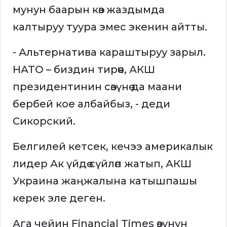
мунун баарын көз жаздымда
калтыруу туура эмес экенин айтты.
- Альтернатива караштыруу зарыл.
НАТО – биздин тирөөч, АКШ
президентинин сөзүнө да маани
бербей кое албайбыз, - деди
Сикорский.
Белгилей кетсек, кечээ америкалык
лидер Ак үйдө сүйлөп жатып, АКШ
Украина жаңжалына катышпашы
керек эле деген.
Ага чейин Financial Times өзүнүн