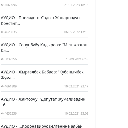
4660996
21.01.2023 18:15
АУДИО - Президент Садыр Жапаровдун
Констит...
4623035
06.05.2022 13:15
АУДИО - Сонунбүбү Кадырова: “Мен жазган
Ка...
5037356
15.09.2021 6:18
АУДИО - Жыргалбек Бабаев: “Кубанычбек
Жума...
4661809
10.02.2021 23:17
АУДИО - Жактоочу: “Депутат Жумалиевдин
16 ...
4632336
10.02.2021 23:02
АУДИО - ...Коронавирус келгенине аябай