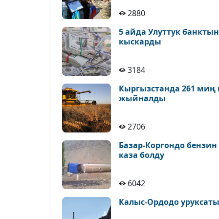
2880
5 айда Улуттук банктын
кыскарды
3184
Кыргызстанда 261 миң 
жыйналды
2706
Базар-Коргондо бензин
каза болду
6042
Калыс-Ордодо уруксаты