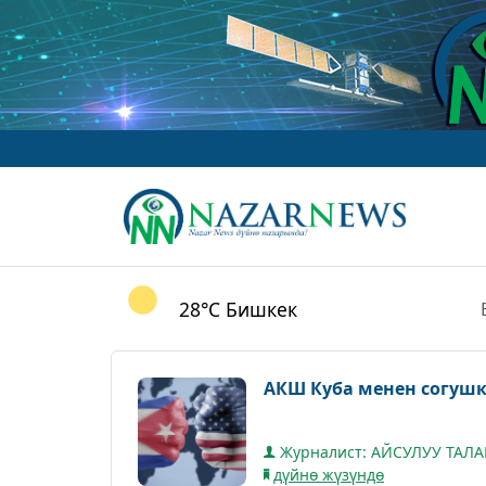
28°C
Бишкек
АКШ Куба менен согуш
Журналист: АЙСУЛУУ ТАЛ
дүйнө жүзүндө