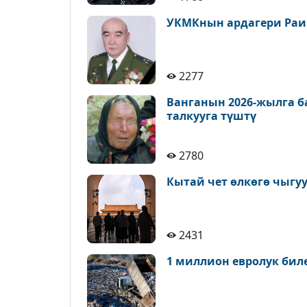
УКМКнын ардагери Раи
2277
Ванганын 2026-жылга 
талкууга түштү
2780
Кытай чет өлкөгө чыгу
2431
1 миллион евролук би