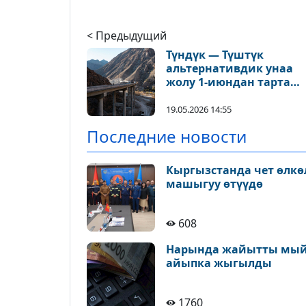
< Предыдущий
Түндүк — Түштүк
альтернативдик унаа
жолу 1-июндан тарта
ачылат
19.05.2026 14:55
Последние новости
Кыргызстанда чет өлкө
машыгуу өтүүдө
608
Нарында жайытты мыйз
айыпка жыгылды
1760