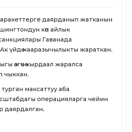
 аракеттерге даярданып жатканын
ашингтондун көп айлык
санкциялары Гаванада
Ак үйдө нааразычылыкты жараткан.
ы өзгөчө кырдаал жаралса
п чыккан.
 турган максаттуу аба
асштабдагы операцияларга чейин
р даярдалган.