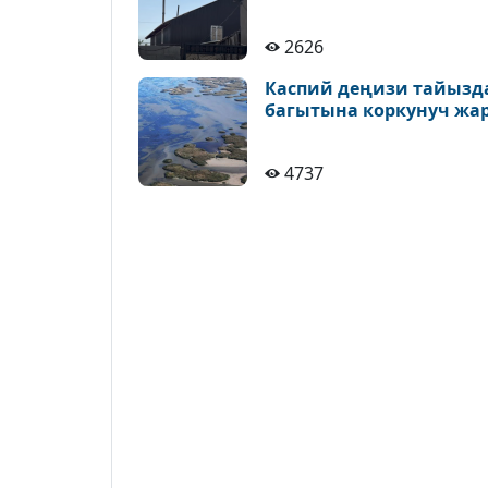
2626
Каспий деңизи тайызда
багытына коркунуч жа
4737