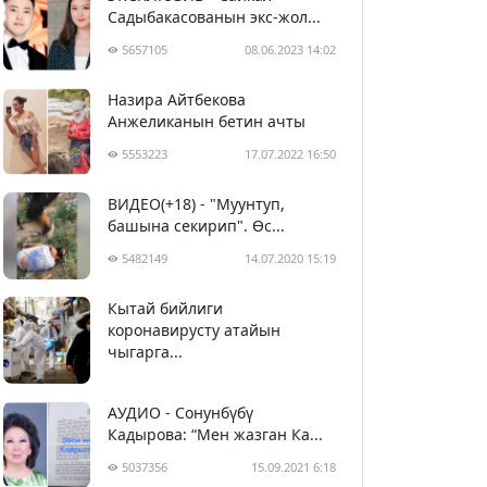
Садыбакасованын экс-жол...
5657105
08.06.2023 14:02
Назира Айтбекова
Анжеликанын бетин ачты
5553223
17.07.2022 16:50
ВИДЕО(+18) - "Муунтуп,
башына секирип". Өс...
5482149
14.07.2020 15:19
Кытай бийлиги
5392920
29.02.2020 23:43
коронавирусту атайын
чыгарга...
АУДИО - Сонунбүбү
Кадырова: “Мен жазган Ка...
5037356
15.09.2021 6:18