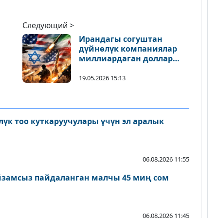
Следующий >
Ирандагы согуштан
дүйнөлүк компаниялар
миллиардаган доллар
чыгым тартууда
19.05.2026 15:13
лүк тоо куткаруучулары үчүн эл аралык
06.08.2026 11:55
амсыз пайдаланган малчы 45 миң сом
06.08.2026 11:45