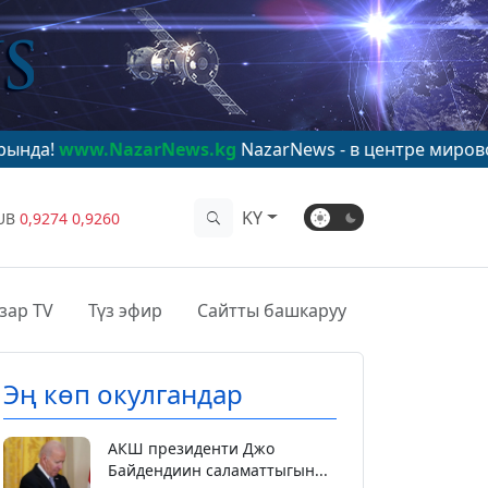
NazarNews.kg
NazarNews - в центре мирового внимани
KY
UB
0,9274
0,9260
зар TV
Түз эфир
Сайтты башкаруу
Эң көп окулгандар
АКШ президенти Джо
Байдендиин саламаттыгын...