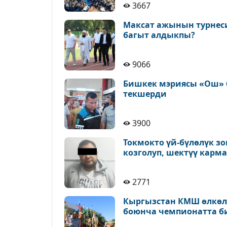
3667
Максат ажынын турнеси
багыт алдыкпы?
9066
Бишкек мэриясы «Ош» 
текшерди
3900
Токмокто үй-бүлөлүк 
козголуп, шектүү карм
2771
Кыргызстан КМШ өлкөлө
боюнча чемпионатта б