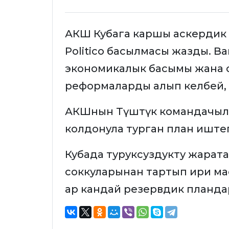
АКШ Кубага каршы аскердик
Politico басылмасы жазды. В
экономикалык басымы жана 
реформаларды алып келбей, 
АКШнын Түштүк командачылыг
колдонула турган план иште
Кубада туруксуздукту жарата
соккуларынан тартып ири м
ар кандай резервдик планда