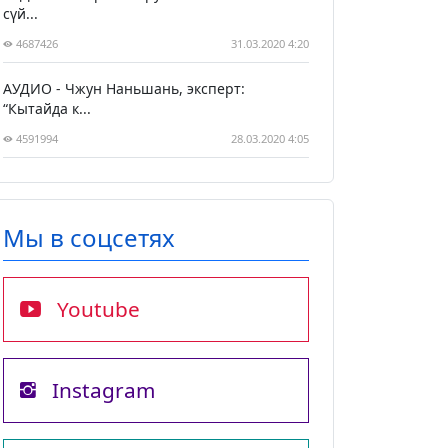
сүй...
4687426
31.03.2020 4:20
АУДИО - Чжун Наньшань, эксперт:
“Кытайда к...
4591994
28.03.2020 4:05
Мы в соцсетях
Youtube
Instagram