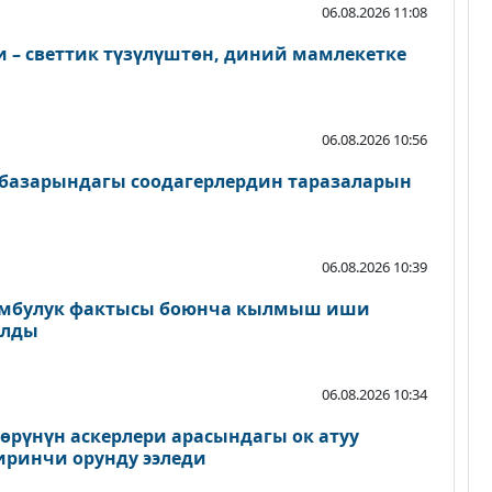
06.08.2026 11:08
 – светтик түзүлүштөн, диний мамлекетке
06.08.2026 10:56
базарындагы соодагерлердин таразаларын
06.08.2026 10:39
зомбулук фактысы боюнча кылмыш иши
алды
06.08.2026 10:34
рүнүн аскерлери арасындагы ок атуу
иринчи орунду ээледи