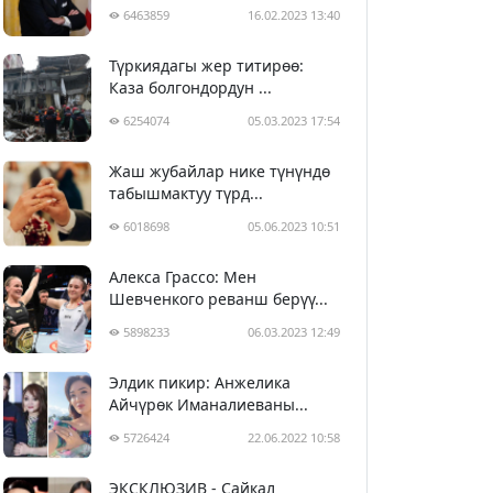
6463859
16.02.2023 13:40
Түркиядагы жер титирөө:
Каза болгондордун ...
6254074
05.03.2023 17:54
Жаш жубайлар нике түнүндө
табышмактуу түрд...
6018698
05.06.2023 10:51
Алекса Грассо: Мен
Шевченкого реванш берүү...
5898233
06.03.2023 12:49
Элдик пикир: Анжелика
Айчүрөк Иманалиеваны...
5726424
22.06.2022 10:58
ЭКСКЛЮЗИВ - Сайкал