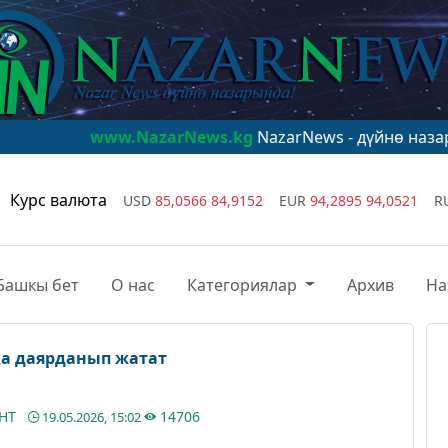
www.NazarNews.kg
NazarNews - дүйнө назарында!
www.
Курс валюта
USD
85,0566
84,9152
EUR
94,2895
94,0521
R
Башкы бет
О нас
Категориялар
Архив
На
ка даярданып жатат
АНТ
14706
19.05.2026, 15:02