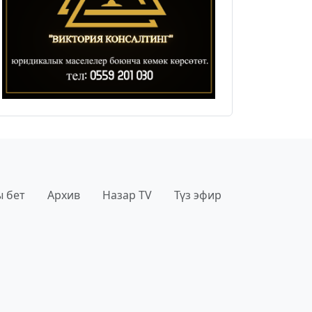
 бет
Архив
Назар TV
Түз эфир