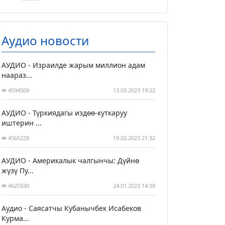
Аудио новости
АУДИО - Израилде жарым миллион адам
наараз...
4594509
13.03.2023 19:22
АУДИО - Түркиядагы издөө-куткаруу
иштерин ...
4565229
19.02.2023 21:32
АУДИО - Америкалык чалгынчы: Дүйнө
жүзү Пу...
4625930
24.01.2023 14:39
Аудио - Саясатчы Кубанычбек Исабеков
Курма...