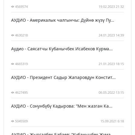
4569574
19.02.2023 21:32
АУДИО - Америкалык чалгынчы: Дүйнө жүзү Пу...
4630218
24.01.2023 14:39
Аудио - Саясатчы Кубанычбек Исабеков Курма...
4665319
21.01.2023 18:15
АУДИО - Президент Садыр Жапаровдун Констит...
4627495
06.05.2022 13:15
АУДИО - Сонунбүбү Кадырова: “Мен жазган Ка...
5045509
15.09.2021 6:18
АУДИО - Жыргалбек Бабаев: “Кубанычбек Жума...