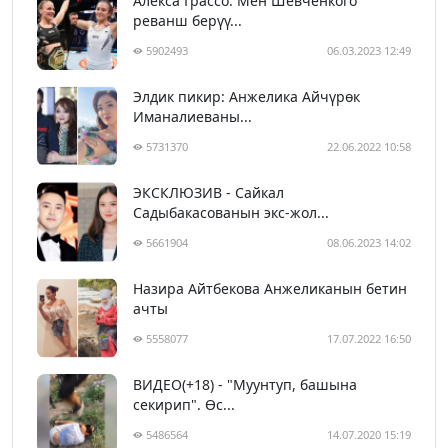
Алекса Грассо: Мен Шевченкого
реванш берүү...
5902493
06.03.2023 12:49
Элдик пикир: Анжелика Айчүрөк
Иманалиеваны...
5731370
22.06.2022 10:58
ЭКСКЛЮЗИВ - Сайкал
Садыбакасованын экс-жол...
5661904
08.06.2023 14:02
Назира Айтбекова Анжеликанын бетин
ачты
5558077
17.07.2022 16:50
ВИДЕО(+18) - "Муунтуп, башына
секирип". Өс...
5486564
14.07.2020 15:19