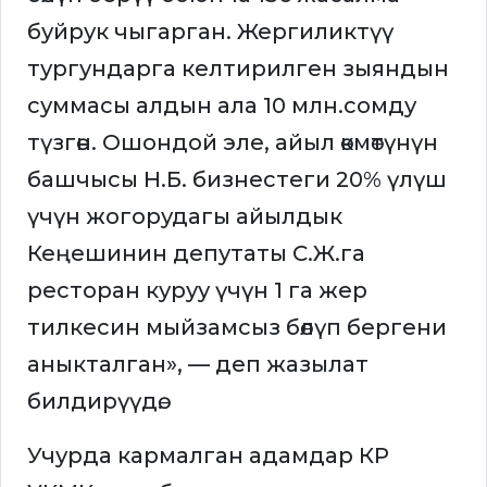
буйрук чыгарган. Жергиликтүү
тургундарга келтирилген зыяндын
суммасы алдын ала 10 млн.сомду
түзгөн. Ошондой эле, айыл өкмөтүнүн
башчысы Н.Б. бизнестеги 20% үлүш
үчүн жогорудагы айылдык
Кеңешинин депутаты С.Ж.га
ресторан куруу үчүн 1 га жер
тилкесин мыйзамсыз бөлүп бергени
аныкталган», — деп жазылат
билдирүүдө.
Учурда кармалган адамдар КР