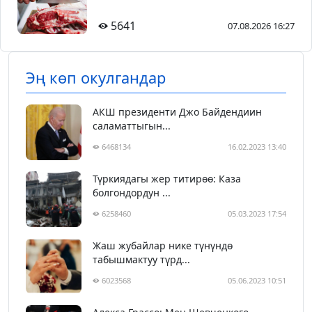
5641
07.08.2026 16:27
Эң көп окулгандар
АКШ президенти Джо Байдендиин
саламаттыгын...
6468134
16.02.2023 13:40
Түркиядагы жер титирөө: Каза
болгондордун ...
6258460
05.03.2023 17:54
Жаш жубайлар нике түнүндө
табышмактуу түрд...
6023568
05.06.2023 10:51