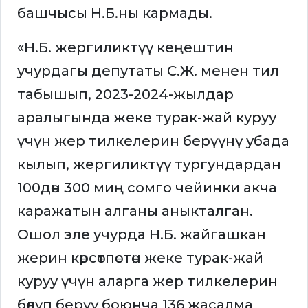
башчысы Н.Б.ны кармады.
«Н.Б. жергиликтүү кеңештин
учурдагы депутаты С.Ж. менен тил
табышып, 2023-2024-жылдар
аралыгында жеке турак-жай куруу
үчүн жер тилкелерин берүүнү убада
кылып, жергиликтүү тургундардан
100дөн 300 миң сомго чейинки акча
каражатын алганы аныкталган.
Ошол эле учурда Н.Б. жайгашкан
жерин көрсөтпөстөн жеке турак-жай
куруу үчүн аларга жер тилкелерин
бөлүп берүү боюнча 136 жасалма