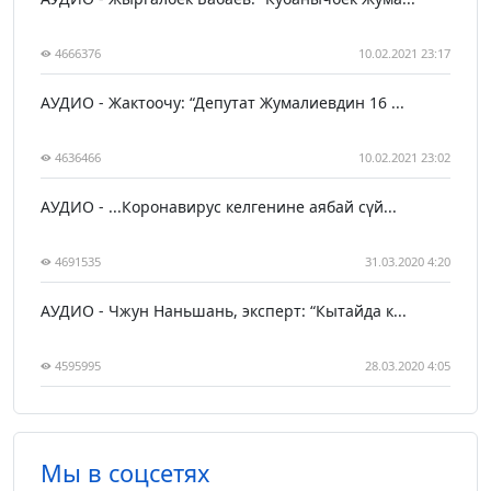
4666376
10.02.2021 23:17
АУДИО - Жактоочу: “Депутат Жумалиевдин 16 ...
4636466
10.02.2021 23:02
АУДИО - ...Коронавирус келгенине аябай сүй...
4691535
31.03.2020 4:20
АУДИО - Чжун Наньшань, эксперт: “Кытайда к...
4595995
28.03.2020 4:05
Мы в соцсетях