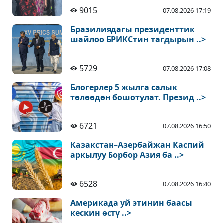
9015
07.08.2026 17:19
Бразилиядагы президенттик
шайлоо БРИКСтин тагдырын ..>
5729
07.08.2026 17:08
Блогерлер 5 жылга салык
төлөөдөн бошотулат. Презид ..>
6721
07.08.2026 16:50
Казакстан–Азербайжан Каспий
аркылуу Борбор Азия ба ..>
6528
07.08.2026 16:40
Америкада уй этинин баасы
кескин өстү ..>