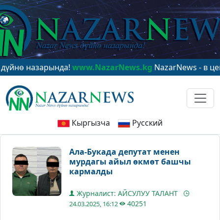
назарында!
www.NazarNews.kg
NazarNews - в центре м
Кыргызча
Русский
Ала-Букада депутат менен
мурдагы айыл өкмөт башчы
кармалды
Журналист: АЙСУЛУУ ТАЛАНТ
40251
24.03.2025, 16:12