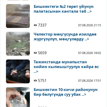
Бишкектеги №2 төрөт үйүнүн
палатасынан кантала таб ..>
7337
07.08.2026 21:15
Челектор мөңгүсүндө изилдөө
жүргүзүлүп, мөңгүлөрдү ..>
5659
07.08.2026 18:02
Тажикстанда мунапыстан
кийин кылмыштуулук кайра өс
..>
5751
07.08.2026 17:51
Бишкектин 10-кичи районунун
бир бөлүгүндө суу убак ..>