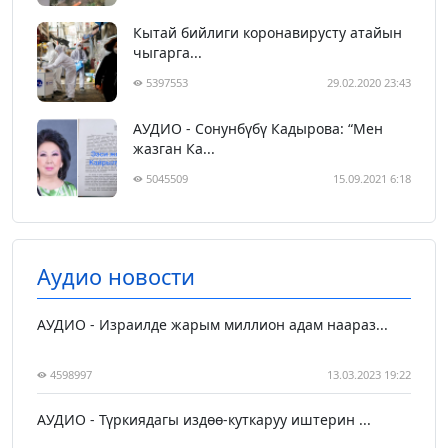
Кытай бийлиги коронавирусту атайын
чыгарга...
5397553
29.02.2020 23:43
АУДИО - Сонунбүбү Кадырова: “Мен
жазган Ка...
5045509
15.09.2021 6:18
Аудио новости
АУДИО - Израилде жарым миллион адам наараз...
4598997
13.03.2023 19:22
АУДИО - Түркиядагы издөө-куткаруу иштерин ...