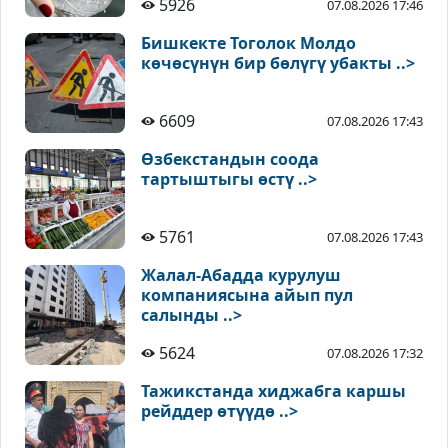
5926
07.08.2026 17:46
Бишкекте Тоголок Молдо
көчөсүнүн бир бөлүгү убакты ..>
6609
07.08.2026 17:43
Өзбекстандын соода
тартыштыгы өстү ..>
5761
07.08.2026 17:43
Жалал-Абадда курулуш
компаниясына айып пул
салынды ..>
5624
07.08.2026 17:32
Тажикстанда хиджабга каршы
рейддер өтүүдө ..>