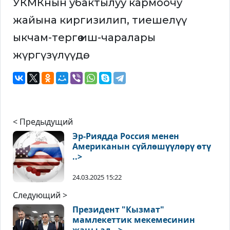
УКМКнын убактылуу кармоочу
жайына киргизилип, тиешелүү
ыкчам-тергөө иш-чаралары
жүргүзүлүүдө.
< Предыдущий
Эр-Риядда Россия менен
Американын сүйлөшүүлөрү өтү
..>
24.03.2025 15:22
Следующий >
Президент "Кызмат"
мамлекеттик мекемесинин