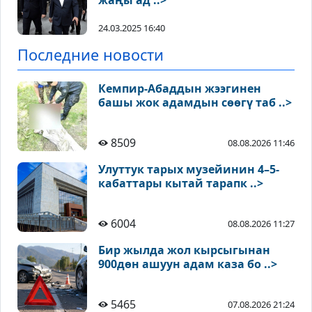
жаңы ад ..>
24.03.2025 16:40
Последние новости
Кемпир-Абаддын жээгинен
башы жок адамдын сөөгү таб ..>
8509
08.08.2026 11:46
Улуттук тарых музейинин 4–5-
кабаттары кытай тарапк ..>
6004
08.08.2026 11:27
Бир жылда жол кырсыгынан
900дөн ашуун адам каза бо ..>
5465
07.08.2026 21:24