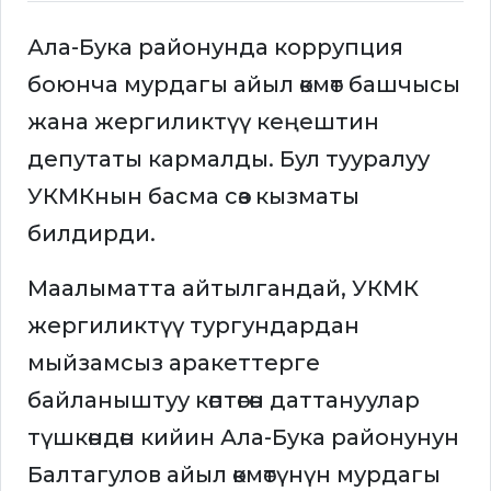
Ала-Бука районунда коррупция
боюнча мурдагы айыл өкмөт башчысы
жана жергиликтүү кеңештин
депутаты кармалды. Бул тууралуу
УКМКнын басма сөз кызматы
билдирди.
Маалыматта айтылгандай, УКМК
жергиликтүү тургундардан
мыйзамсыз аракеттерге
байланыштуу көптөгөн даттануулар
түшкөндөн кийин Ала-Бука районунун
Балтагулов айыл өкмөтүнүн мурдагы