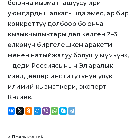
боюнча кызматташуусу ири
уюмдардын алкагында эмес, ар бир
конкреттүү долбоор боюнча
кызыкчылыктары дал келген 2–3
өлкөнүн биргелешкен аракети
менен натыйжалуу болушу мүмкүн»,
– деди Россиясынын Эл аралык
изилдөөлөр институтунун улук
илимий кызматкери, эксперт
Князев.
< Предыдущий