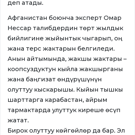
деп атады.
Афганистан боюнча эксперт Омар
Нессар талибдердин төрт жылдык
бийлигине жыйынтык чыгарып, оң
жана терс жактарын белгиледи.
Анын айтымында, жакшы жактары –
коопсуздуктун кыйла жакшырганы
жана баңгизат өндүрүшүнүн
олуттуу кыскарышы. Кыйын тышкы
шарттарга карабастан, айрым
тармактарда улуттук киреше өсүп
жатат.
Бирок олуттуу көйгөйлөр да бар. Эл