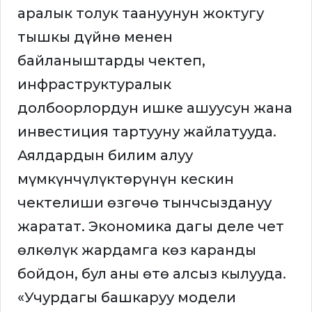
аралык толук таануунун жоктугу
тышкы дүйнө менен
байланыштарды чектеп,
инфраструктуралык
долбоорлордун ишке ашуусун жана
инвестиция тартууну жайлатууда.
Аялдардын билим алуу
мүмкүнчүлүктөрүнүн кескин
чектелиши өзгөчө тынчсыздануу
жаратат. Экономика дагы деле чет
өлкөлүк жардамга көз каранды
бойдон, бул аны өтө алсыз кылууда.
«Учурдагы башкаруу модели