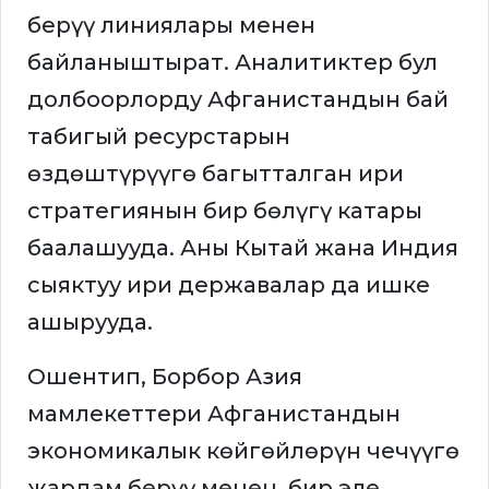
берүү линиялары менен
байланыштырат. Аналитиктер бул
долбоорлорду Афганистандын бай
табигый ресурстарын
өздөштүрүүгө багытталган ири
стратегиянын бир бөлүгү катары
баалашууда. Аны Кытай жана Индия
сыяктуу ири державалар да ишке
ашырууда.
Ошентип, Борбор Азия
мамлекеттери Афганистандын
экономикалык көйгөйлөрүн чечүүгө
жардам берүү менен, бир эле