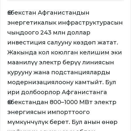
Өзбекстан Афганистандын
энергетикалык инфраструктурасын
чыңдоого 243 млн доллар
инвестиция салууну көздөп жатат.
Жакында кол коюлган келишим эки
маанилүү электр берүү линиясын
курууну жана подстанцияларды
модернизациялоону камтыйт. Бул
ири долбоорлор Афганистанга
Өзбекстандан 800–1000 МВт электр
энергиясын импорттоого
мүмкүнчүлүк берет. Бул анын өнөр