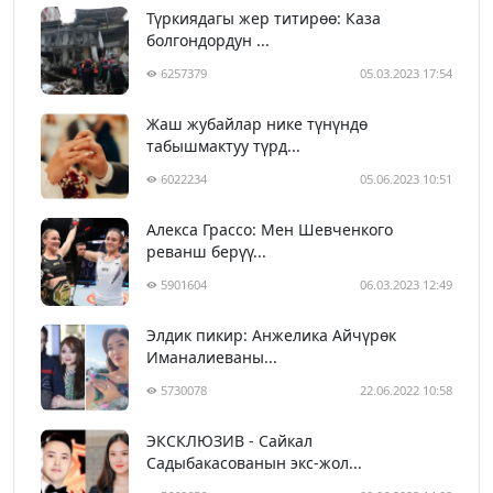
Түркиядагы жер титирөө: Каза
болгондордун ...
6257379
05.03.2023 17:54
Жаш жубайлар нике түнүндө
табышмактуу түрд...
6022234
05.06.2023 10:51
Алекса Грассо: Мен Шевченкого
реванш берүү...
5901604
06.03.2023 12:49
Элдик пикир: Анжелика Айчүрөк
Иманалиеваны...
5730078
22.06.2022 10:58
ЭКСКЛЮЗИВ - Сайкал
Садыбакасованын экс-жол...