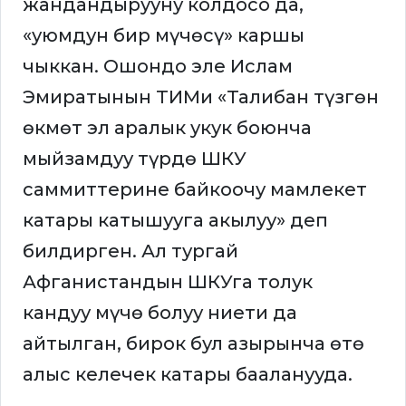
жандандырууну колдосо да,
«уюмдун бир мүчөсү» каршы
чыккан. Ошондо эле Ислам
Эмиратынын ТИМи «Талибан түзгөн
өкмөт эл аралык укук боюнча
мыйзамдуу түрдө ШКУ
саммиттерине байкоочу мамлекет
катары катышууга акылуу» деп
билдирген. Ал тургай
Афганистандын ШКУга толук
кандуу мүчө болуу ниети да
айтылган, бирок бул азырынча өтө
алыс келечек катары бааланууда.