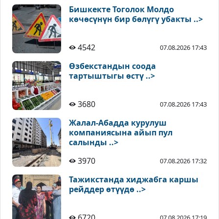
Бишкекте Тоголок Молдо
көчөсүнүн бир бөлүгү убакты ..>
4542
07.08.2026 17:43
Өзбекстандын соода
тартыштыгы өстү ..>
3680
07.08.2026 17:43
Жалал-Абадда курулуш
компаниясына айып пул
салынды ..>
3970
07.08.2026 17:32
Тажикстанда хиджабга каршы
рейддер өтүүдө ..>
6720
07.08.2026 17:19