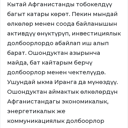
Кытай Афганистанды тобокелдүү
багыт катары көрөт. Пекин мындай
өлкөлөр менен соода байланышын
активдүү өнүктүрүп, инвестициялык
долбоорлордо абайлап иш алып
барат. Ошондуктан азырынча
майда, бат кайтарым берчү
долбоорлор менен чектелүүдө.
Ушундай ыкма Иранга да мүнөздүү.
Ошондуктан аймактык өлкөлөрдүн
Афганистандагы экономикалык,
энергетикалык же
коммуникациялык долбоорлор