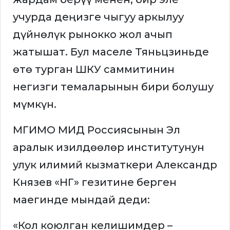
учурда деңизге чыгуу аркылуу
дүйнөлүк рынокко жол ачып
жатышат. Бул маселе Тяньцзиньде
өтө турган ШКУ саммитинин
негизги темаларынын бири болушу
мүмкүн.
МГИМО МИД Россиясынын Эл
аралык изилдөөлөр институтунун
улук илимий кызматкери Александр
Князев «НГ» гезитине берген
маегинде мындай деди:
«Кол коюлган келишимдер –