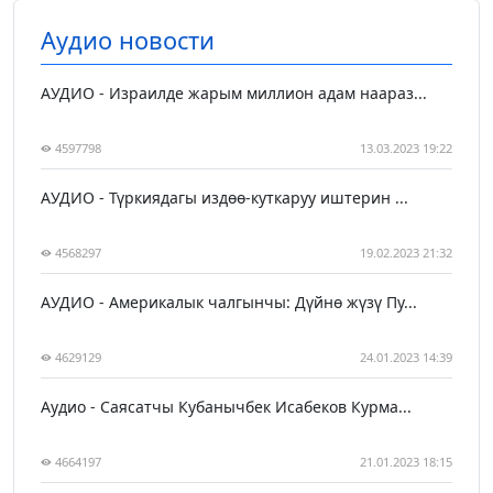
Аудио новости
АУДИО - Израилде жарым миллион адам наараз...
4597798
13.03.2023 19:22
АУДИО - Түркиядагы издөө-куткаруу иштерин ...
4568297
19.02.2023 21:32
АУДИО - Америкалык чалгынчы: Дүйнө жүзү Пу...
4629129
24.01.2023 14:39
Аудио - Саясатчы Кубанычбек Исабеков Курма...
4664197
21.01.2023 18:15