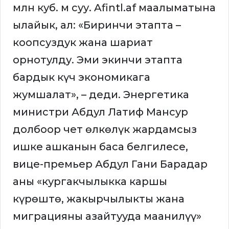
млн куб. м суу. Afintl.af маалыматына
ылайык, ал: «Биринчи этапта –
коопсуздук жана шариат
орнотулду. Эми экинчи этапта
бардык күч экономикага
жумшалат», – деди. Энергетика
министри Абдул Латиф Мансур
долбоор чет өлкөлүк жардамсыз
ишке ашканын баса белгилесе,
вице-премьер Абдул Гани Барадар
аны «кургакчылыкка каршы
күрөштө, жакырчылыкты жана
миграцияны азайтууда маанилүү»