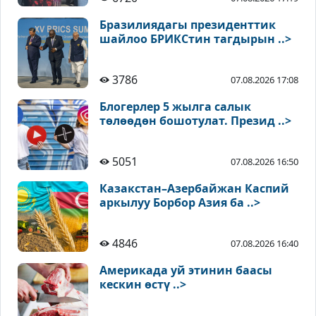
Бразилиядагы президенттик
шайлоо БРИКСтин тагдырын ..>
3786
07.08.2026 17:08
Блогерлер 5 жылга салык
төлөөдөн бошотулат. Презид ..>
5051
07.08.2026 16:50
Казакстан–Азербайжан Каспий
аркылуу Борбор Азия ба ..>
4846
07.08.2026 16:40
Америкада уй этинин баасы
кескин өстү ..>