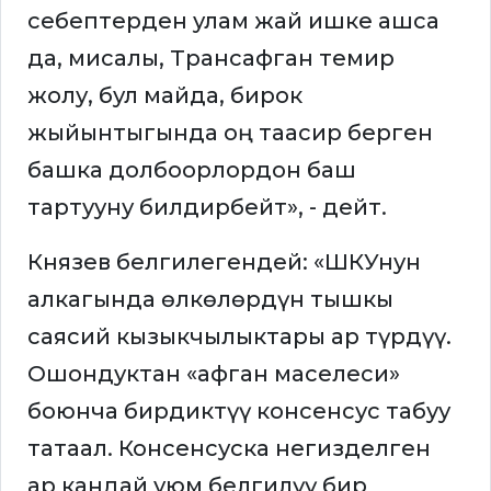
себептерден улам жай ишке ашса
да, мисалы, Трансафган темир
жолу, бул майда, бирок
жыйынтыгында оң таасир берген
башка долбоорлордон баш
тартууну билдирбейт», - дейт.
Князев белгилегендей: «ШКУнун
алкагында өлкөлөрдүн тышкы
саясий кызыкчылыктары ар түрдүү.
Ошондуктан «афган маселеси»
боюнча бирдиктүү консенсус табуу
татаал. Консенсуска негизделген
ар кандай уюм белгилүү бир