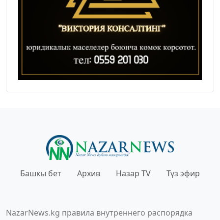
Башкы бет
Архив
Назар TV
Түз эфир
NazarNews.kg правила внутреннего распорядка