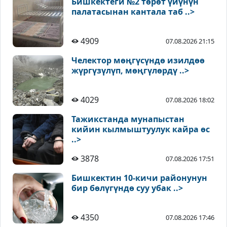
Бишкектеги №2 төрөт үйүнүн
палатасынан кантала таб ..>
4909
07.08.2026 21:15
Челектор мөңгүсүндө изилдөө
жүргүзүлүп, мөңгүлөрдү ..>
4029
07.08.2026 18:02
Тажикстанда мунапыстан
кийин кылмыштуулук кайра өс
..>
3878
07.08.2026 17:51
Бишкектин 10-кичи районунун
бир бөлүгүндө суу убак ..>
4350
07.08.2026 17:46