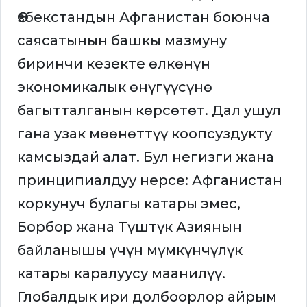
Өзбекстандын Афганистан боюнча
саясатынын башкы мазмуну
биринчи кезекте өлкөнүн
экономикалык өнүгүүсүнө
багытталганын көрсөтөт. Дал ушул
гана узак мөөнөттүү коопсуздукту
камсыздай алат. Бул негизги жана
принципиалдуу нерсе: Афганистан
коркунуч булагы катары эмес,
Борбор жана Түштүк Азиянын
байланышы үчүн мүмкүнчүлүк
катары каралуусу маанилүү.
Глобалдык ири долбоорлор айрым