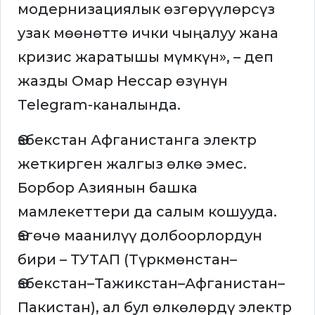
модернизациялык өзгөрүүлөрсүз
узак мөөнөттө ички чыңалуу жана
кризис жаратышы мүмкүн», – деп
жазды Омар Нессар өзүнүн
Telegram-каналында.
Өзбекстан Афганистанга электр
жеткирген жалгыз өлкө эмес.
Борбор Азиянын башка
мамлекеттери да салым кошууда.
Өзгөчө маанилүү долбоорлордун
бири – ТУТАП (Түркмөнстан–
Өзбекстан–Тажикстан–Афганистан–
Пакистан), ал бул өлкөлөрдү электр