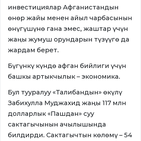
инвестициялар Афганистандын
өнөр жайы менен айыл чарбасынын
өнүгүшүнө гана эмес, жаштар үчүн
жаңы жумуш орундарын түзүүгө да
жардам берет.
Бүгүнкү күндө афган бийлиги үчүн
башкы артыкчылык – экономика.
Бул тууралуу «Талибандын» өкүлү
Забихулла Муджахид жаңы 117 млн
долларлык «Пашдан» суу
сактагычынын ачылышында
билдирди. Сактагычтын көлөмү – 54