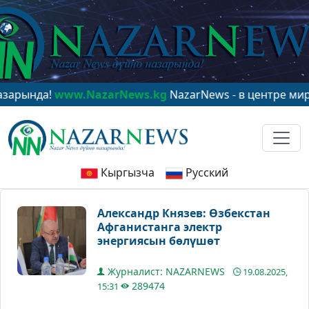
ww.NazarNews.kg
NazarNews - в центре мирового вни
Кыргызча
Русский
Александр Князев: Өзбекстан
Афганистанга электр
энергиясын бөлүшөт
Журналист: NAZARNEWS
19.08.2025,
289474
15:31