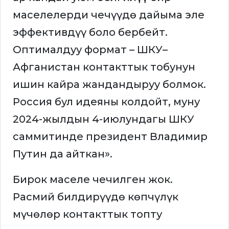
маселелерди чечүүдө дайыма эле
эффективдүү боло бербейт.
Оптималдуу формат – ШКУ–
Афганистан контакттык тобунун
ишин кайра жандандыруу болмок.
Россия бул идеяны колдойт, муну
2024-жылдын 4-июлундагы ШКУ
саммитинде президент Владимир
Путин да айткан».
Бирок маселе чечилген жок.
Расмий билдирүүдө көпчүлүк
мүчөлөр контакттык топту