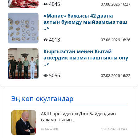
4045
07.08.2026 16:27
«Манас» бажысы 42 даана
алтын буюмду мыйзамсыз таш
..>
4013
07.08.2026 16:26
Кыргызстан менен Кытай
аскердик кызматташтыкты өнү
..>
5056
07.08.2026 16:22
Эң көп окулгандар
АКШ президенти Джо Байдендиин
саламаттыгын...
6467208
16.02.2023 13:40