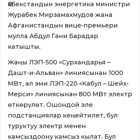
Өзбекстандын энергетика министри
Журабек Мирзамахмудов жана
Афганистандын вице-премьери
мулла Абдул Гани Барадар
катышты.
Жаңы ЛЭП-500 «Сурхандарья –
Дашт-и-Альван» линиясынан 1000
МВт, ал эми ЛЭП-220 «Кабул – Шейх-
Мерси» линиясынан 800 МВт электр
өткөрүлөт. Ошондой эле
подстанциялар кеңейтилет, бул
туруктуу электр менен
камсыздоону камсыз кылат. Бул