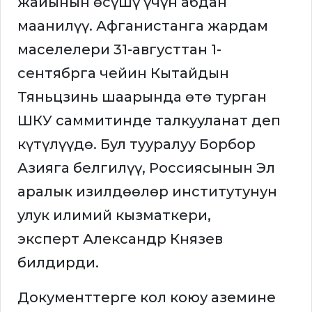
жайынын өсүшү үчүн абдан
маанилүү. Афганистанга жардам
маселелери 31-августтан 1-
сентябрга чейин Кытайдын
Тяньцзинь шаарында өтө турган
ШКУ саммитинде талкууланат деп
күтүлүүдө. Бул тууралуу Борбор
Азияга белгилүү, Россиясынын Эл
аралык изилдөөлөр институтунун
улук илимий кызматкери,
эксперт Александр Князев
билдирди.
Документтерге кол коюу аземине