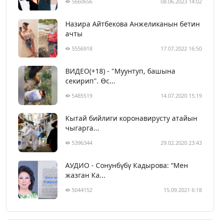
5660656
08.06.2023 14:02
Назира Айтбекова Анжеликанын бетин
ачты
5556918
17.07.2022 16:50
ВИДЕО(+18) - "Муунтуп, башына
секирип". Өс...
5485519
14.07.2020 15:19
Кытай бийлиги коронавирусту атайын
чыгарга...
5396344
29.02.2020 23:43
АУДИО - Сонунбүбү Кадырова: “Мен
жазган Ка...
5044152
15.09.2021 6:18