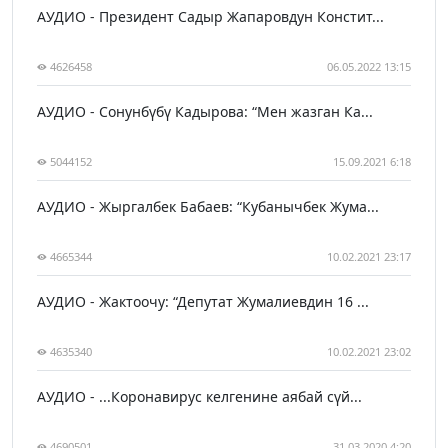
АУДИО - Президент Садыр Жапаровдун Констит...
4626458
06.05.2022 13:15
АУДИО - Сонунбүбү Кадырова: “Мен жазган Ка...
5044152
15.09.2021 6:18
АУДИО - Жыргалбек Бабаев: “Кубанычбек Жума...
4665344
10.02.2021 23:17
АУДИО - Жактоочу: “Депутат Жумалиевдин 16 ...
4635340
10.02.2021 23:02
АУДИО - ...Коронавирус келгенине аябай сүй...
4690501
31.03.2020 4:20