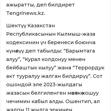
ажыратты, деп билдирет
Tengrinews.kz.
Шектүү Казакстан
Республикасынын Кылмыш-жаза
кодексинин үч беренеси боюнча
күнөөлүү деп табылды: “Барымтага
алуу”, “Курал колдонуу менен
бейбаштык кылуу” жана “Террордук
акт тууралуу жалган билдирүү”. Сот
ошондой эле 2023-жылдагы
жазасын белгиленген мөөнөткө кошуу
чечимин кабыл алды. Ошентип, ал
жалпы 11 жылга эркинен