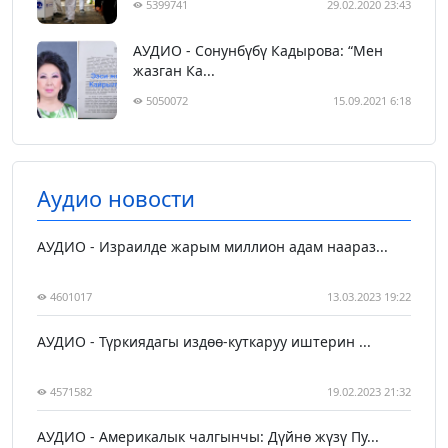
5399741
29.02.2020 23:43
АУДИО - Сонунбүбү Кадырова: “Мен
жазган Ка...
5050072
15.09.2021 6:18
Аудио новости
АУДИО - Израилде жарым миллион адам наараз...
4601017
13.03.2023 19:22
АУДИО - Түркиядагы издөө-куткаруу иштерин ...
4571582
19.02.2023 21:32
АУДИО - Америкалык чалгынчы: Дүйнө жүзү Пу...