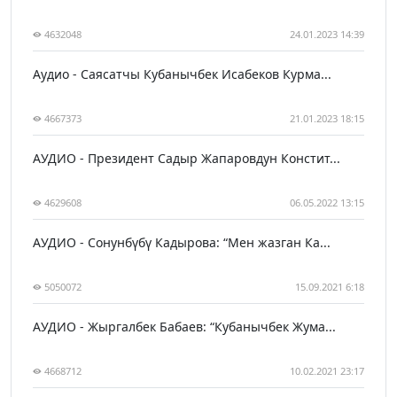
4632048
24.01.2023 14:39
Аудио - Саясатчы Кубанычбек Исабеков Курма...
4667373
21.01.2023 18:15
АУДИО - Президент Садыр Жапаровдун Констит...
4629608
06.05.2022 13:15
АУДИО - Сонунбүбү Кадырова: “Мен жазган Ка...
5050072
15.09.2021 6:18
АУДИО - Жыргалбек Бабаев: “Кубанычбек Жума...
4668712
10.02.2021 23:17