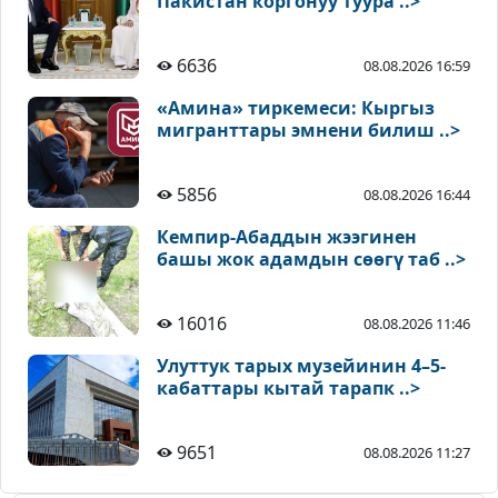
Пакистан коргонуу туура ..>
6636
08.08.2026 16:59
«Амина» тиркемеси: Кыргыз
мигранттары эмнени билиш ..>
5856
08.08.2026 16:44
Кемпир-Абаддын жээгинен
башы жок адамдын сөөгү таб ..>
16016
08.08.2026 11:46
Улуттук тарых музейинин 4–5-
кабаттары кытай тарапк ..>
9651
08.08.2026 11:27