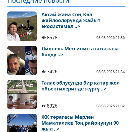
Последние новости
Аксай жана Соң-Көл
жайлоолорунда жайыт
экосистемал ..>
8578
08.08.2026 21:36
Лионель Мессинин атасы каза
болду ..>
7426
08.08.2026 21:34
Талас облусунда бир катар жол
объектилеринде жүргү ..>
8926
08.08.2026 21:32
ЖК төрагасы Марлен
Маматалиев Тоң районунун 90
жыл ..>