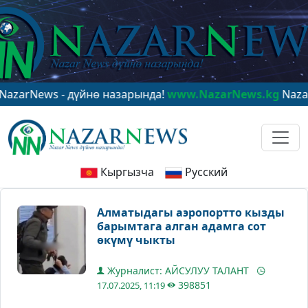
ews - дүйнө назарында!
www.NazarNews.kg
NazarNews 
Кыргызча
Русский
Алматыдагы аэропортто кызды
барымтага алган адамга сот
өкүмү чыкты
Журналист: АЙСУЛУУ ТАЛАНТ
398851
17.07.2025, 11:19