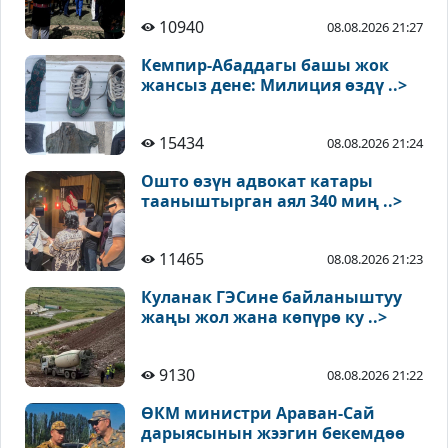
10940
08.08.2026 21:27
Кемпир-Абаддагы башы жок
жансыз дене: Милиция өздү ..>
15434
08.08.2026 21:24
Ошто өзүн адвокат катары
тааныштырган аял 340 миң ..>
11465
08.08.2026 21:23
Куланак ГЭСине байланыштуу
жаңы жол жана көпүрө ку ..>
9130
08.08.2026 21:22
ӨКМ министри Араван-Сай
дарыясынын жээгин бекемдөө