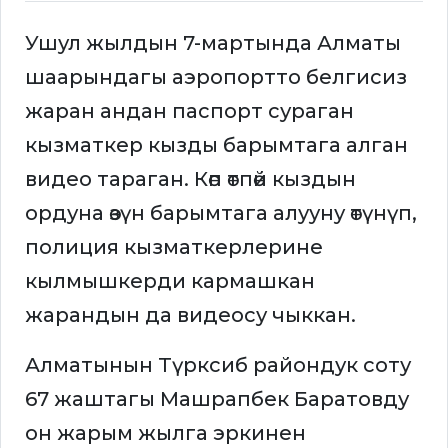
Ушул жылдын 7-мартында Алматы
шаарындагы аэропортто белгисиз
жаран андан паспорт сураган
кызматкер кызды барымтага алган
видео тараган. Көп өтпөй кыздын
ордуна өзүн барымтага алууну өтүнүп,
полиция кызматкерлерине
кылмышкерди кармашкан
жарандын да видеосу чыккан.
Алматынын Түрксиб райондук соту
67 жаштагы Машрапбек Баратовду
он жарым жылга эркинен