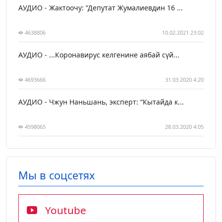
АУДИО - Жактоочу: “Депутат Жумалиевдин 16 ...
4638806
10.02.2021 23:02
АУДИО - ...Коронавирус келгенине аябай сүй...
4693666
31.03.2020 4:20
АУДИО - Чжун Наньшань, эксперт: “Кытайда к...
4598065
28.03.2020 4:05
Мы в соцсетях
Youtube