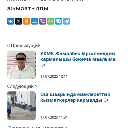
ажыратылды.
< Предыдущий
УКМК Жамалбек Ырсалиевдин
кармалышы боюнча маалыма
..>
17.07.2025 10:11
Следующий >
Ош шаарында мамлекеттик
кызматкерлер кармалды ..>
17.07.2025 11:31