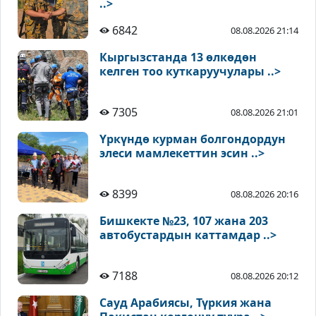
..>
6842
08.08.2026 21:14
Кыргызстанда 13 өлкөдөн
келген тоо куткаруучулары ..>
7305
08.08.2026 21:01
Үркүндө курман болгондордун
элеси мамлекеттин эсин ..>
8399
08.08.2026 20:16
Бишкекте №23, 107 жана 203
автобустардын каттамдар ..>
7188
08.08.2026 20:12
Сауд Арабиясы, Түркия жана