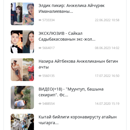
Элдик пикир: Анжелика Айчүрөк
Иманалиеваны...
5733334
22.06.2022 10:58
ЭКСКЛЮЗИВ - Сайкал
Садыбакасованын экс-жол...
5664017
08.06.2023 14:02
Назира Айтбекова Анжеликанын бетин
ачты
5560135
17.07.2022 16:50
ВИДЕО(+18) - "Муунтуп, башына
секирип". Өс...
5488554
14.07.2020 15:19
Кытай бийлиги коронавирусту атайын
чыгарга...