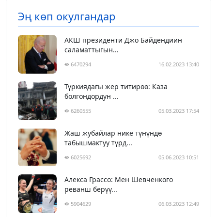
Эң көп окулгандар
АКШ президенти Джо Байдендиин
саламаттыгын...
6470294
16.02.2023 13:40
Түркиядагы жер титирөө: Каза
болгондордун ...
6260555
05.03.2023 17:54
Жаш жубайлар нике түнүндө
табышмактуу түрд...
6025692
05.06.2023 10:51
Алекса Грассо: Мен Шевченкого
реванш берүү...
5904629
06.03.2023 12:49