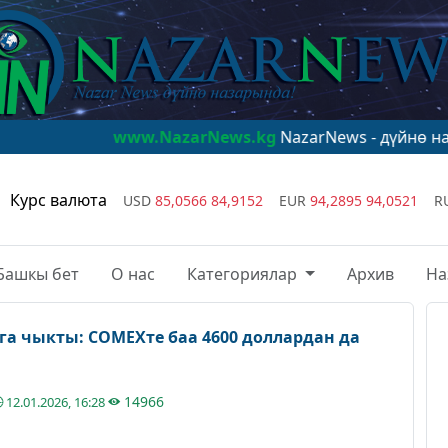
www.NazarNews.kg
NazarNews - дүйнө назарында!
www
Курс валюта
USD
85,0566
84,9152
EUR
94,2895
94,0521
R
Башкы бет
О нас
Категориялар
Архив
На
а чыкты: COMEXте баа 4600 доллардан да
14966
12.01.2026, 16:28