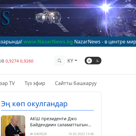
.NazarNews.kg
NazarNews - в центре мирового внима
KY
UB
0,9274
0,9260
зар TV
Түз эфир
Сайтты башкаруу
Эң көп окулгандар
АКШ президенти Джо
Байдендиин саламаттыгын...
6469028
16.02.2023 13:40