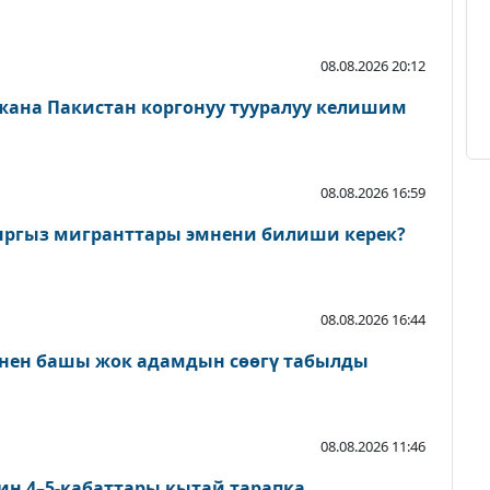
08.08.2026 20:12
 жана Пакистан коргонуу тууралуу келишим
08.08.2026 16:59
ыргыз мигранттары эмнени билиши керек?
08.08.2026 16:44
нен башы жок адамдын сөөгү табылды
08.08.2026 11:46
ин 4–5-кабаттары кытай тарапка