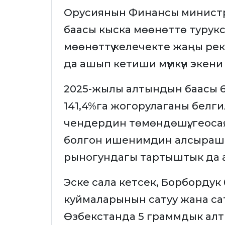
Орусиянын Финансы минист
баасы кыска мөөнөттө турукс
мөөнөттүү келечекте жаңы р
да ашып кетиши мүмкүн экени
2025-жылы алтындын баасы 64,
141,4%га жогорулаганы белги
чендердин төмөндөшү, геос
болгон ишенимдин алсырашы
рыногундагы тартыштык да ан
Эске сала кетсек, Борбордук б
куймаларынын сатуу жана са
Өзбекстанда 5 граммдык алт