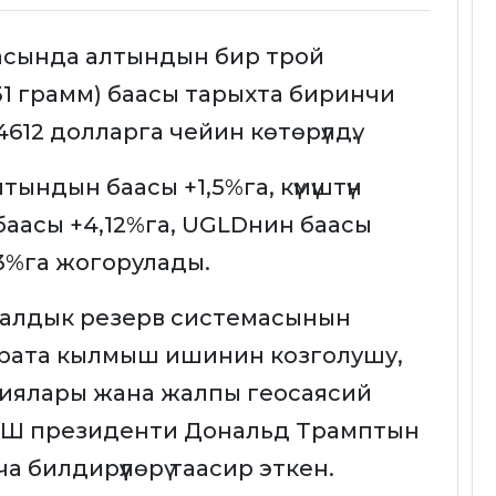
жасында алтындын бир трой
1 грамм) баасы тарыхта биринчи
612 долларга чейин көтөрүлдү.
ындын баасы +1,5%га, күмүштүн
баасы +4,12%га, UGLDнин баасы
,13%га жогорулады.
ралдык резерв системасынын
арата кылмыш ишинин козголушу,
иялары жана жалпы геосаясий
АКШ президенти Дональд Трамптын
 билдирүүлөрү таасир эткен.