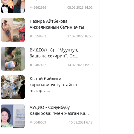
5662996
08.06.2023 14:02
Назира Айтбекова
Анжеликанын бетин ачты
5558952
17.07.2022 16:50
ВИДЕО(+18) - "Муунтуп,
башына секирип". Өс...
5487432
14.07.2020 15:19
Кытай бийлиги
5398578
29.02.2020 23:43
коронавирусту атайын
чыгарга...
АУДИО - Сонунбүбү
Кадырова: “Мен жазган Ка...
5046609
15.09.2021 6:18