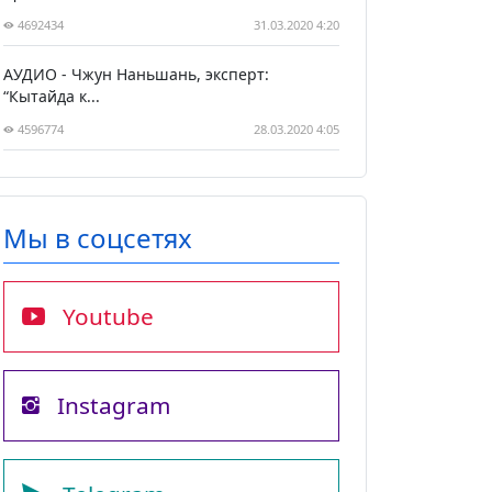
4692434
31.03.2020 4:20
АУДИО - Чжун Наньшань, эксперт:
“Кытайда к...
4596774
28.03.2020 4:05
Мы в соцсетях
Youtube
Instagram