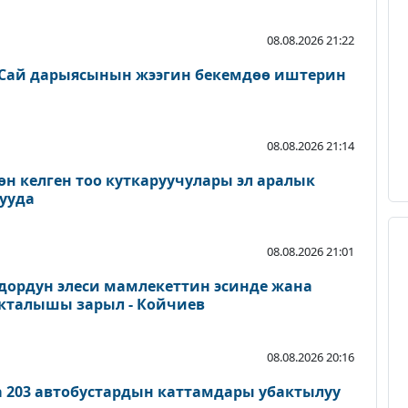
08.08.2026 21:22
Сай дарыясынын жээгин бекемдөө иштерин
08.08.2026 21:14
өн келген тоо куткаруучулары эл аралык
ууда
08.08.2026 21:01
дордун элеси мамлекеттин эсинде жана
акталышы зарыл - Койчиев
08.08.2026 20:16
а 203 автобустардын каттамдары убактылуу