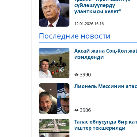
сүйлөшүүлөрдү
уланткысы келет"
12.01.2026 16:16
Последние новости
Аксай жана Соң-Көл ж
изилденди
3990
Лионель Мессинин атас
3906
Талас облусунда бир к
иштер текшерилди