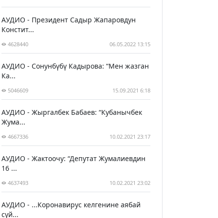
АУДИО - Президент Садыр Жапаровдун
Констит...
4628440
06.05.2022 13:15
АУДИО - Сонунбүбү Кадырова: “Мен жазган
Ка...
5046609
15.09.2021 6:18
АУДИО - Жыргалбек Бабаев: “Кубанычбек
Жума...
4667336
10.02.2021 23:17
АУДИО - Жактоочу: “Депутат Жумалиевдин
16 ...
4637493
10.02.2021 23:02
АУДИО - ...Коронавирус келгенине аябай
сүй...