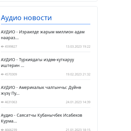
Аудио новости
АУДИО - Израилде жарым миллион адам
наараз...
4599827
13.03.2023 19:22
АУДИО - Түркиядагы издөө-куткаруу
иштерин ...
4570309
19.02.2023 21:32
АУДИО - Америкалык чалгынчы: Дүйнө
жүзү Пу...
4631063
24.01.2023 14:39
Аудио - Саясатчы Кубанычбек Исабеков
Курма...
4666239
21.01.2023 18:15