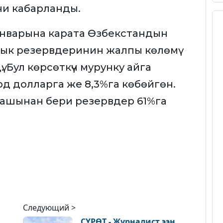
ни кабарланды.
-январына карата Өзбекстандын
ык резервдеринин жалпы көлөмү
. Бул көрсөткүч мурунку айга
д долларга же 8,3%га көбөйгөн.
ашынан бери резервдер 61%га
Следующий >
СҮРӨТ - Журналист ээн