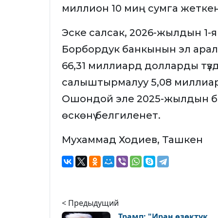
миллион 10 миң сумга жетке
Эске салсак, 2026-жылдын 1
Борбордук банкынын эл арал
66,31 миллиард долларды түздү
салыштырмалуу 5,08 миллиар
Ошондой эле 2025-жылдын б
өскөнү белгиленет.
Мухаммад Ходиев, Ташкен
< Предыдущий
Трамп: "Иран өзөктүк