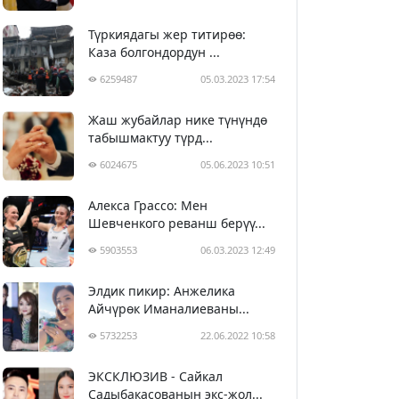
Түркиядагы жер титирөө:
Каза болгондордун ...
6259487
05.03.2023 17:54
Жаш жубайлар нике түнүндө
табышмактуу түрд...
6024675
05.06.2023 10:51
Алекса Грассо: Мен
Шевченкого реванш берүү...
5903553
06.03.2023 12:49
Элдик пикир: Анжелика
Айчүрөк Иманалиеваны...
5732253
22.06.2022 10:58
ЭКСКЛЮЗИВ - Сайкал
Садыбакасованын экс-жол...