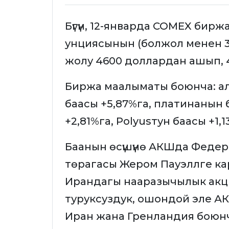
Бүгүн, 12-январда COMEX бир
унциясынын (болжол менен 3
жолу 4600 доллардан ашып, 4
Биржа маалыматы боюнча: алт
баасы +5,87%га, платинанын 
+2,81%га, Polyusтун баасы +1
Баанын өсүшүнө АКШда Феде
төрагасы Жером Пауэллге к
Ирандагы нааразычылык акц
туруксуздук, ошондой эле 
Иран жана Гренландия боюнча