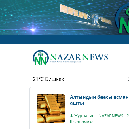
21°C
Бишкек
Алтындын баасы асманг
ашты
Журналист: NAZARNEWS
экономика