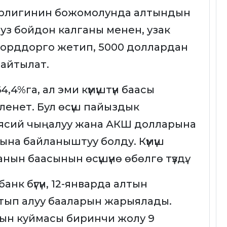
рлигинин божомолунда алтындын
уз бойдон калганы менен, узак
екорддорго жетип, 5000 доллардан
 айтылат.
4%га, ал эми күмүштүн баасы
ленет. Бул өсүш пайыздык
аясий чыңалуу жана АКШ долларына
на байланыштуу болду. Күмүш
ын баасынын өсүшүнө өбөлгө түздү.
анк бүгүн, 12-январда алтын
тып алуу бааларын жарыялады.
ын куймасы биринчи жолу 9