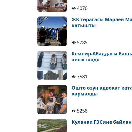
4070
ЖК төрагасы Марлен М
катышты
5785
Кемпир-Абаддагы башы
аныктоодо
7581
Ошто өзүн адвокат кат
кармалды
5258
Куланак ГЭСине байлан