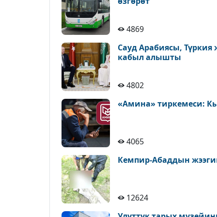
өзгөрөт
4869
Сауд Арабиясы, Түркия
кабыл алышты
4802
«Амина» тиркемеси: К
4065
Кемпир-Абаддын жээги
12624
Улуттук тарых музейин